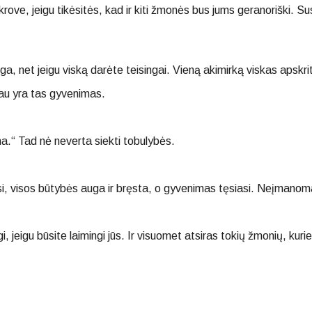
ove, jeigu tikėsitės, kad ir kiti žmonės bus jums geranoriški. Susit
a, net jeigu viską darėte teisingai. Vieną akimirką viskas apskritai 
 jau yra tas gyvenimas.
a.“ Tad nė neverta siekti tobulybės.
i, visos būtybės auga ir bręsta, o gyvenimas tęsiasi. Neįmanoma
i, jeigu būsite laimingi jūs. Ir visuomet atsiras tokių žmonių, kurie