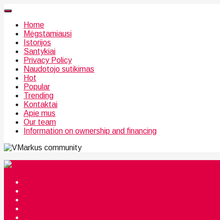
Home
Mėgstamiausi
Istorijos
Santykiai
Privacy Policy
Naudotojo sutikimas
Hot
Popular
Trending
Kontaktai
Apie mus
Our team
Information on ownership and financing
community
Mėgstamiausi
Istorijos
Santykiai
Privacy Policy
Citata