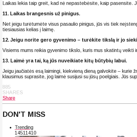
Laikas lekia taip greit, kad nė nepastebėsite, kaip pasensite. J
11. Laikas brangesnis už pinigus.
Net jeigu turėtumėte visus pasaulio pinigus, jūs vis tiek neįstengt
tiesiausias kelias į laimę.
12. Jeigu norite gero gyvenimo – turėkite tikslą ir jo sieki
Visiems mums reikia gyvenimo tikslo, kuris mus skatintų veikti i
13. Laimė yra tai, ką jūs nuveikiate kitų būtybių labui.
Jeigu jaučiatės esą laimingi, kiekvieną dieną galvokite – kurie ž
klausimus suprasite, jog laimė susijusi su jūsų poelgiais. Jūs su
885
SHARES
Share
DON'T MISS
Trending
145
114
10