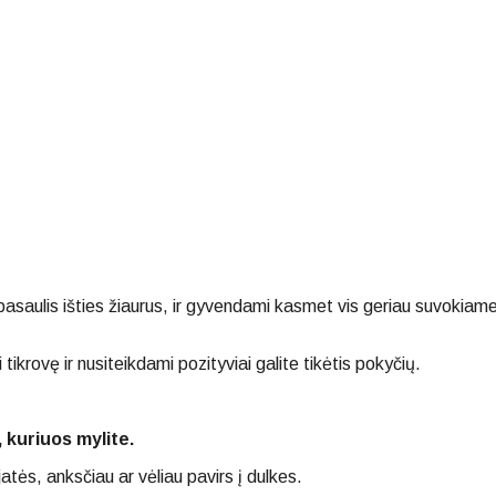
asaulis išties žiaurus, ir gyvendami kasmet vis geriau suvokiame
tikrovę ir nusiteikdami pozityviai galite tikėtis pokyčių.
 kuriuos mylite.
tės, anksčiau ar vėliau pavirs į dulkes.