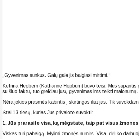
„Gyvenimas sunkus. Galų gale jis baigiasi mirtimi.“
Ketrina Hepbern (Katharine Hepburn) buvo teisi. Mus supantis p
su šiuo faktu, tuo greičiau jūsų gyvenimas ims teikti malonumą.
Nėra jokios prasmės kabintis į skirtingas iliuzijas. Tik suvokdami 
Štai 13 tiesų, kurias Jūs privalote suvokti:
1. Jūs prarasite visa, ką mėgstate, taip pat visus žmones,
Viskas turi pabaigą. Mylimi žmonės numirs. Visa, dėl ko darbuoja