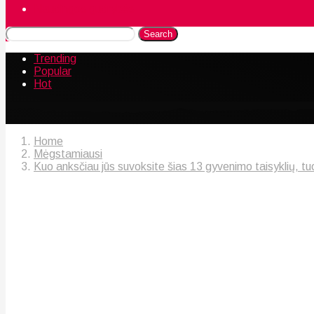
Naudingos gudrybės
Search
Trending
Popular
Hot
Home
Mėgstamiausi
Kuo anksčiau jūs suvoksite šias 13 gyvenimo taisyklių, tuo