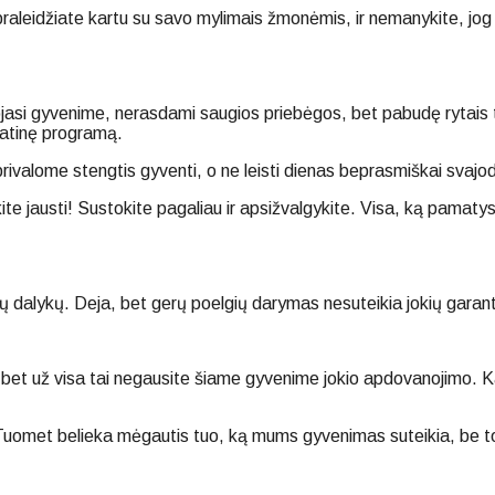
s praleidžiate kartu su savo mylimais žmonėmis, ir nemanykite, jo
asi gyvenime, nerasdami saugios priebėgos, bet pabudę rytais tol
matinę programą.
privalome stengtis gyventi, o ne leisti dienas beprasmiškai svajo
 jausti! Sustokite pagaliau ir apsižvalgykite. Visa, ką pamatysite
rų dalykų. Deja, bet gerų poelgių darymas nesuteikia jokių garan
gus, bet už visa tai negausite šiame gyvenime jokio apdovanojimo. 
 Tuomet belieka mėgautis tuo, ką mums gyvenimas suteikia, be to