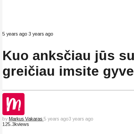
5 years ago
3 years ago
Kuo anksčiau jūs su
greičiau imsite gyve
by
Markus Vakaras
5 years ago
3 years ago
125.3k
views