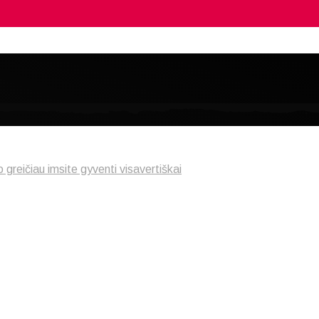
 greičiau imsite gyventi visavertiškai