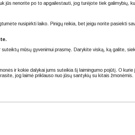
uk jūs nenorite po to apgailestauti, jog turėjote tiek galimybių,
umėte nusipirkti laiko. Pinigų reikia, bet jeigu norite pasiekti sav
te.
r suteiktų mūsų gyvenimui prasmę. Darykite viską, ką galite, siek
monės ir kokie dalykai jums suteikia šį laimingumo pojūtį. O kurie 
prasite, jog laimė priklauso nuo jūsų santykių su kitais žmonėmis.