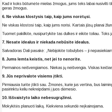
Kad ir koks būtumėte mielas žmogus, jums teks labai nusivilti tikr
geras žmogus.
6. Ne viskas klostysis taip, kaip jums norėtųsi.
Ne viskas klostosi taip, kaip jums norisi. Kartais jūsų planai žlung
Tuomet pakilkite, nusipurtykite tas dulkes ir eikite toliau. Toks
7. Nesate idealus ir niekada nebūsite idealus.
Salvadoras Dali pasakė: „Nebijokite tobulybės – ji nepasiekiam
8. Jums lemta keistis, net jei to nenorite.
Permainos neišvengiamos. Niekas jų neišvengia. Viskas keičias
9. Jūs neprivalote visiems įtikti.
Pirmiausia turite įtikti sau. Žmonės, kurie jus vertina, bus laiming
pasirinktu keliu nekreipdami į juos dėmesio.
10. Iššvaistyto laiko nebesugrąžinsi.
Mokykitės planuoti laiką. Kiekviena sekundė neįkainojama.