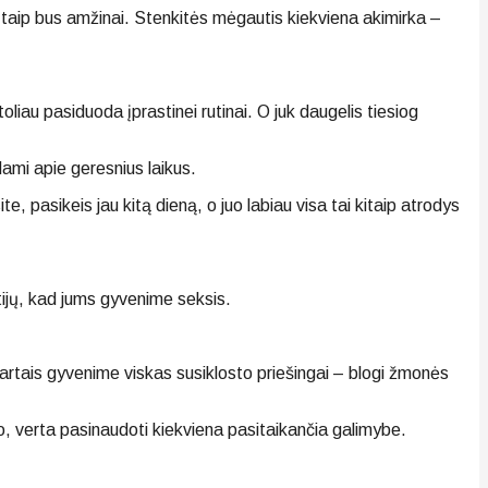
g taip bus amžinai. Stenkitės mėgautis kiekviena akimirka –
iau pasiduoda įprastinei rutinai. O juk daugelis tiesiog
dami apie geresnius laikus.
, pasikeis jau kitą dieną, o juo labiau visa tai kitaip atrodys
tijų, kad jums gyvenime seksis.
Kartais gyvenime viskas susiklosto priešingai – blogi žmonės
, verta pasinaudoti kiekviena pasitaikančia galimybe.