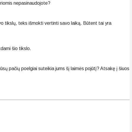
 kuriomis nepasinaudojote?
o tikslų, teks išmokti vertinti savo laiką. Būtent tai yra
dami šio tikslo.
jūsų pačių poelgiai suteikia jums šį laimės pojūtį? Atsakę į šiuos