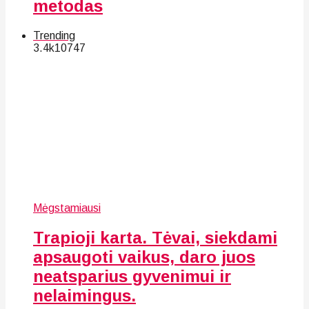
metodas
Trending
3.4k
107
47
Mėgstamiausi
Trapioji karta. Tėvai, siekdami
apsaugoti vaikus, daro juos
neatsparius gyvenimui ir
nelaimingus.