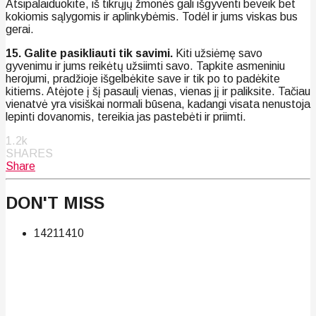
Atsipalaiduokite, iš tikrųjų žmonės gali išgyventi beveik bet
kokiomis sąlygomis ir aplinkybėmis. Todėl ir jums viskas bus
gerai.
15. Galite pasikliauti tik savimi.
Kiti užsiėmę savo
gyvenimu ir jums reikėtų užsiimti savo. Tapkite asmeniniu
herojumi, pradžioje išgelbėkite save ir tik po to padėkite
kitiems. Atėjote į šį pasaulį vienas, vienas jį ir paliksite. Tačiau
vienatvė yra visiškai normali būsena, kadangi visata nenustoja
lepinti dovanomis, tereikia jas pastebėti ir priimti.
1.2k
SHARES
Share
DON'T MISS
142
114
10