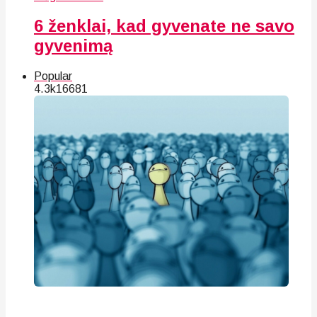
6 ženklai, kad gyvenate ne savo
gyvenimą
Popular
4.3k
166
81