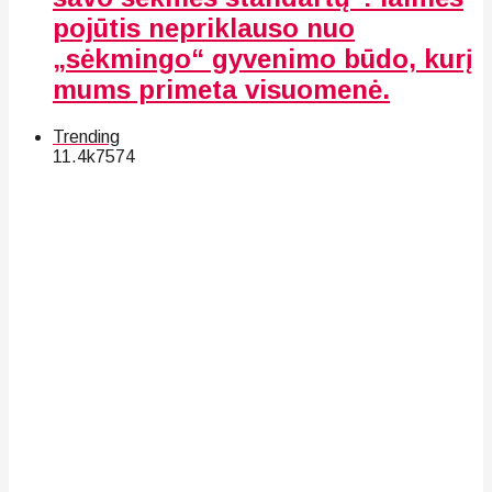
pojūtis nepriklauso nuo
„sėkmingo“ gyvenimo būdo, kurį
mums primeta visuomenė.
Trending
11.4k
75
74