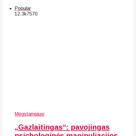
Popular
12.3k
75
70
Mėgstamiausi
„Gazlaitingas“: pavojingas
psichologinės manipuliacijos