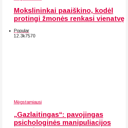
Mokslininkai paaiškino, kodėl
protingi žmonės renkasi vienatvę
Popular
12.3k
75
70
Mėgstamiausi
„Gazlaitingas“: pavojingas
psichologinės manipuliacijos