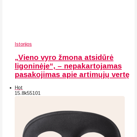
Istorijos
„Vieno vyro žmona atsidūrė
ligoninėje“, – nepakartojamas
pasakojimas apie artimųjų vertę
Hot
15.8k
55
101