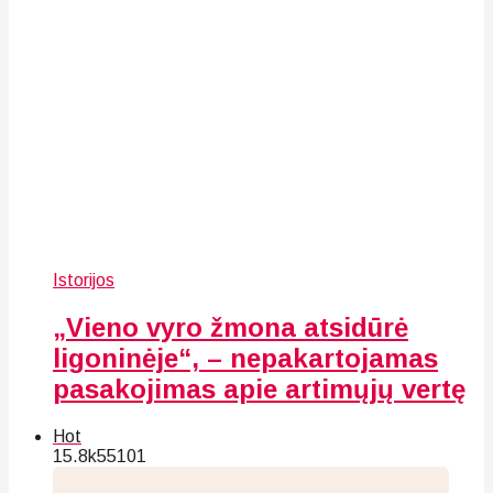
Istorijos
„Vieno vyro žmona atsidūrė
ligoninėje“, – nepakartojamas
pasakojimas apie artimųjų vertę
Hot
15.8k
55
101