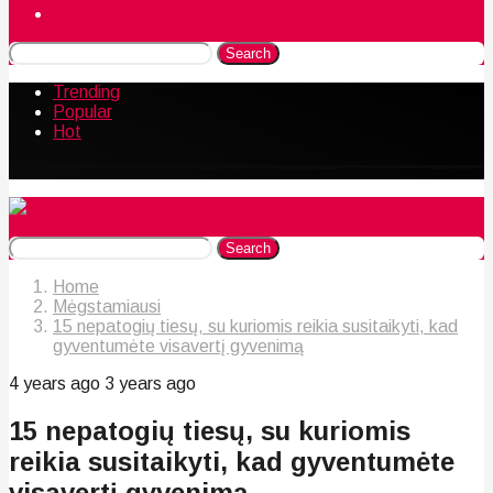
Naudingos gudrybės
Search
Trending
Popular
Hot
Search
Home
Mėgstamiausi
15 nepatogių tiesų, su kuriomis reikia susitaikyti, kad
gyventumėte visavertį gyvenimą
4 years ago
3 years ago
15 nepatogių tiesų, su kuriomis
reikia susitaikyti, kad gyventumėte
visavertį gyvenimą