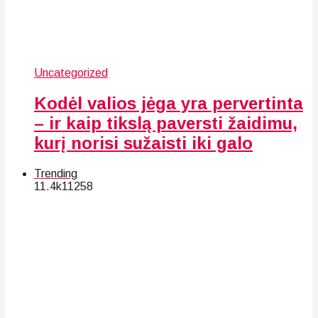
Uncategorized
Kodėl valios jėga yra pervertinta
– ir kaip tikslą paversti žaidimu,
kurį norisi sužaisti iki galo
Trending
11.4k
112
58