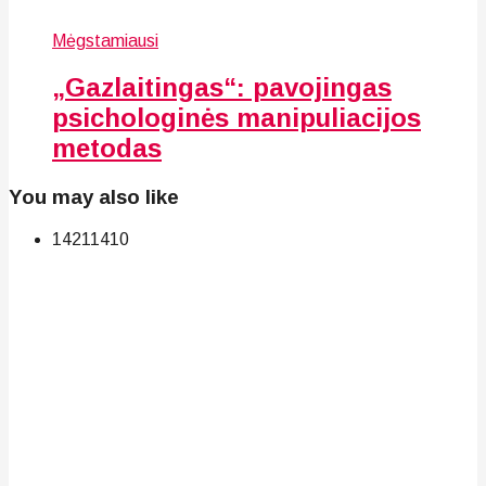
Mėgstamiausi
„Gazlaitingas“: pavojingas
psichologinės manipuliacijos
metodas
You may also like
142
114
10