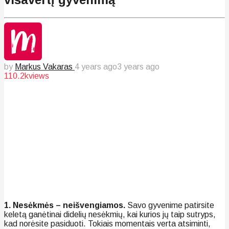
by
Markus Vakaras
4 years ago
3 years ago
110.2k
views
1. Nesėkmės – neišvengiamos.
Savo gyvenime patirsite
keletą ganėtinai didelių nesėkmių, kai kurios jų taip sutryps,
kad norėsite pasiduoti. Tokiais momentais verta atsiminti,