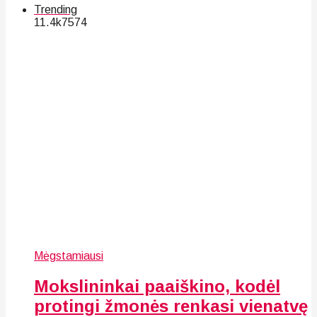
Trending
11.4k
75
74
Mėgstamiausi
Mokslininkai paaiškino, kodėl
protingi žmonės renkasi vienatvę