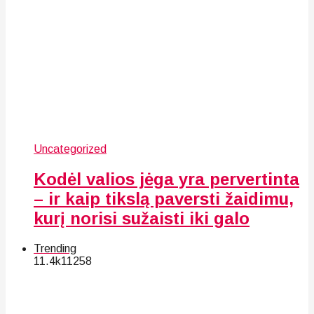
Uncategorized
Kodėl valios jėga yra pervertinta
– ir kaip tikslą paversti žaidimu,
kurį norisi sužaisti iki galo
Trending
11.4k
112
58