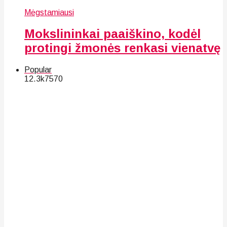
Mėgstamiausi
Mokslininkai paaiškino, kodėl
protingi žmonės renkasi vienatvę
Popular
12.3k
75
70