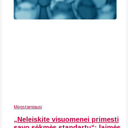
Mėgstamiausi
„Neleiskite visuomenei primesti
savo sėkmės standartų“: laimės