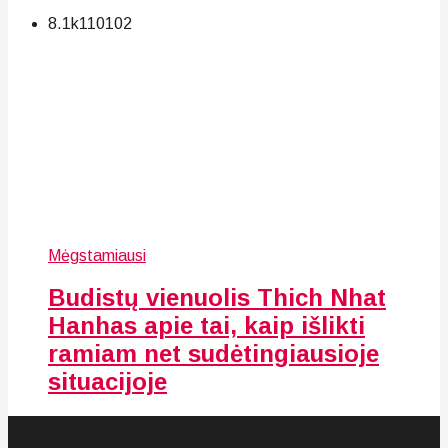
8.1k
110
102
Mėgstamiausi
Budistų vienuolis Thich Nhat
Hanhas apie tai, kaip išlikti
ramiam net sudėtingiausioje
situacijoje