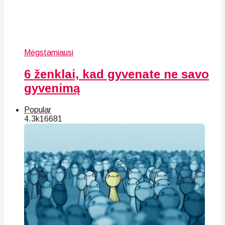
Mėgstamiausi
6 ženklai, kad gyvenate ne savo
gyvenimą
Popular
4.3k
166
81