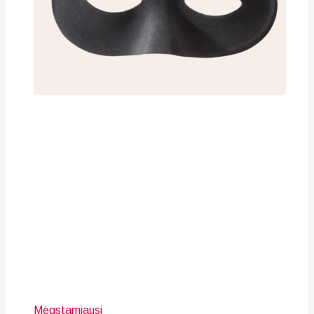
Mėgstamiausi