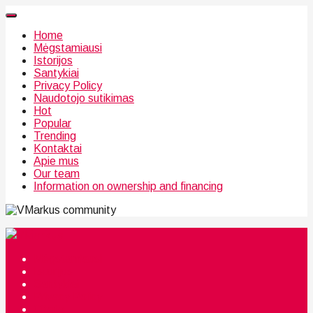
Home
Mėgstamiausi
Istorijos
Santykiai
Privacy Policy
Naudotojo sutikimas
Hot
Popular
Trending
Kontaktai
Apie mus
Our team
Information on ownership and financing
community
Mėgstamiausi
Istorijos
Santykiai
Privacy Policy
Citata