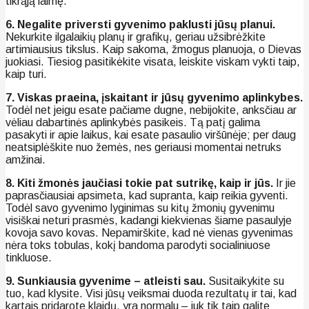
tikrąją laimę.
6. Negalite priversti gyvenimo paklusti jūsų planui.
Nekurkite ilgalaikių planų ir grafikų, geriau užsibrėžkite
artimiausius tikslus. Kaip sakoma, žmogus planuoja, o Dievas
juokiasi. Tiesiog pasitikėkite visata, leiskite viskam vykti taip,
kaip turi.
7. Viskas praeina, įskaitant ir jūsų gyvenimo aplinkybes.
Todėl net jeigu esate pačiame dugne, nebijokite, anksčiau ar
vėliau dabartinės aplinkybės pasikeis. Tą patį galima
pasakyti ir apie laikus, kai esate pasaulio viršūnėje; per daug
neatsiplėškite nuo žemės, nes geriausi momentai netruks
amžinai.
8. Kiti žmonės jaučiasi tokie pat sutrikę, kaip ir jūs.
Ir jie
paprasčiausiai apsimeta, kad supranta, kaip reikia gyventi.
Todėl savo gyvenimo lyginimas su kitų žmonių gyvenimu
visiškai neturi prasmės, kadangi kiekvienas šiame pasaulyje
kovoja savo kovas. Nepamirškite, kad nė vienas gyvenimas
nėra toks tobulas, kokį bandoma parodyti socialiniuose
tinkluose.
9. Sunkiausia gyvenime – atleisti sau.
Susitaikykite su
tuo, kad klysite. Visi jūsų veiksmai duoda rezultatų ir tai, kad
kartais pridarote klaidų, yra normalu – juk tik taip galite