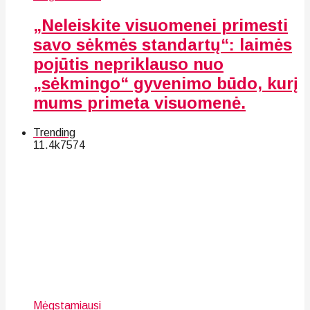
„Neleiskite visuomenei primesti
savo sėkmės standartų“: laimės
pojūtis nepriklauso nuo
„sėkmingo“ gyvenimo būdo, kurį
mums primeta visuomenė.
Trending
11.4k
75
74
Mėgstamiausi