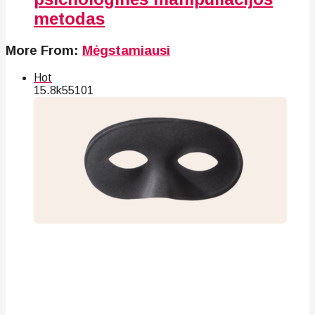
metodas
More From:
Mėgstamiausi
Hot
15.8k
55
101