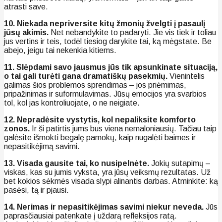
atrasti save.
10. Niekada nepriversite kitų žmonių žvelgti į pasaulį
jūsų akimis.
Net nebandykite to padaryti. Jie vis tiek ir toliau
jus vertins ir teis, todėl tiesiog darykite tai, ką mėgstate. Be
abejo, jeigu tai nekenkia kitiems.
11. Slėpdami savo jausmus jūs tik apsunkinate situaciją,
o tai gali turėti gana dramatiškų pasekmių.
Vienintelis
galimas šios problemos sprendimas – jos priėmimas,
pripažinimas ir suformulavimas. Jūsų emocijos yra svarbios
tol, kol jas kontroliuojate, o ne neigiate.
12. Nepradėsite vystytis, kol nepaliksite komforto
zonos.
Ir ši patirtis jums bus viena nemaloniausių. Tačiau taip
galėsite išmokti begalę pamokų, kaip nugalėti baimes ir
nepasitikėjimą savimi.
13. Visada gausite tai, ko nusipelnėte.
Jokių sutapimų –
viskas, kas su jumis vyksta, yra jūsų veiksmų rezultatas. Už
bet kokios sėkmės visada slypi alinantis darbas. Atminkite: ką
pasėsi, tą ir pjausi.
14. Nerimas ir nepasitikėjimas savimi niekur neveda.
Jūs
paprasčiausiai patenkate į uždarą refleksijos ratą.