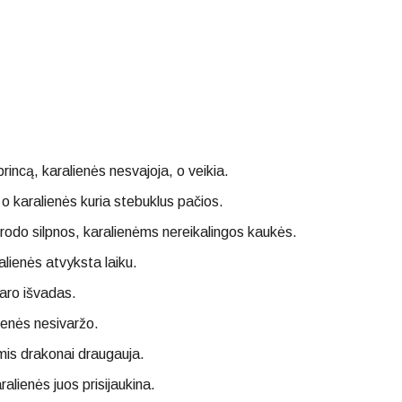
rincą, karalienės nesvajoja, o veikia.
, o karalienės kuria stebuklus pačios.
atrodo silpnos, karalienėms nereikalingos kaukės.
alienės atvyksta laiku.
daro išvadas.
ienės nesivaržo.
mis drakonai draugauja.
alienės juos prisijaukina.