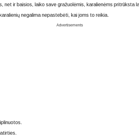
s, net ir baisios, laiko save gražuolėmis, karalienėms pritrūksta l
aralienių negalima nepastebėti, kai joms to reikia.
Advertisements
iplinuotos.
tirties.