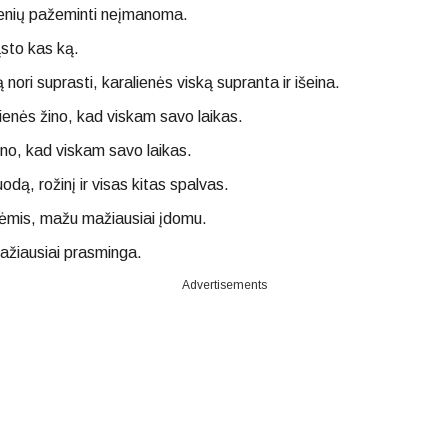
lienių pažeminti neįmanoma.
ąsto kas ką.
 nori suprasti, karalienės viską supranta ir išeina.
ienės žino, kad viskam savo laikas.
ino, kad viskam savo laikas.
odą, rožinį ir visas kitas spalvas.
nėmis, mažu mažiausiai įdomu.
mažiausiai prasminga.
Advertisements