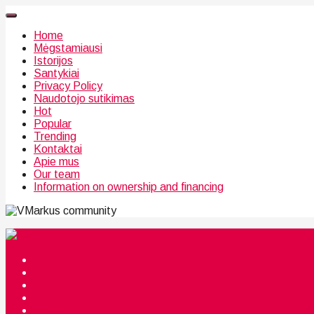
Home
Mėgstamiausi
Istorijos
Santykiai
Privacy Policy
Naudotojo sutikimas
Hot
Popular
Trending
Kontaktai
Apie mus
Our team
Information on ownership and financing
community
Mėgstamiausi
Istorijos
Santykiai
Privacy Policy
Citata