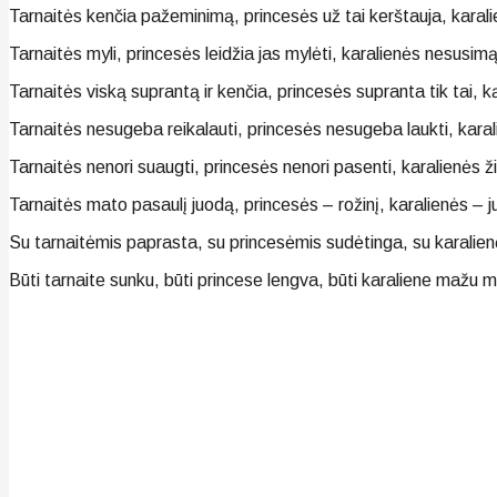
Tarnaitės kenčia pažeminimą, princesės už tai kerštauja, kara
Tarnaitės myli, princesės leidžia jas mylėti, karalienės nesusim
Tarnaitės viską suprantą ir kenčia, princesės supranta tik tai, ką
Tarnaitės nesugeba reikalauti, princesės nesugeba laukti, karal
Tarnaitės nenori suaugti, princesės nenori pasenti, karalienės ž
Tarnaitės mato pasaulį juodą, princesės – rožinį, karalienės – ju
Su tarnaitėmis paprasta, su princesėmis sudėtinga, su karalie
Būti tarnaite sunku, būti princese lengva, būti karaliene mažu 