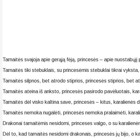
Tarnaitės svajoja apie gerąją fėją, princesės – apie nuostabųjį p
Tarnaitės tiki stebuklais, su princesėmis stebuklai tikrai vyksta
Tarnaitės silpnos, bet atrodo stiprios, princesės stiprios, bet 
Tarnaitės ateina iš anksto, princesės pasirodo pavėluotais, kar
Tarnaitės dėl visko kaltina save, princesės – kitus, karalienės 
Tarnaitės nemoka nugalėti, princesės nemoka pralaimėti, karal
Drakonai tarnaitėmis nesidomi, princeses valgo, o su karalienė
Dėl to, kad tarnaitės nesidomi drakonais, princesės jų bijo, o kar