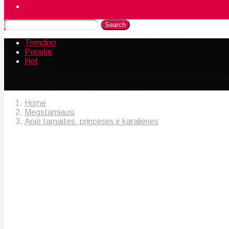
Naudingos gudrybės
Search
Trending
Popular
Hot
Home
Mėgstamiausi
Apie tarnaites, princeses ir karalienes