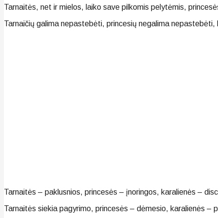
Tarnaitės, net ir mielos, laiko save pilkomis pelytėmis, princesė
Tarnaičių galima nepastebėti, princesių negalima nepastebėti, k
Tarnaitės – paklusnios, princesės – įnoringos, karalienės – disc
Tarnaitės siekia pagyrimo, princesės – dėmesio, karalienės – pa