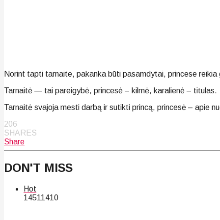
Norint tapti tarnaite, pakanka būti pasamdytai, princese reikia 
Tarnaitė — tai pareigybė, princesė – kilmė, karalienė – titulas.
Tarnaitė svajoja mesti darbą ir sutikti princą, princesė – apie nu
206
SHARES
Share
DON'T MISS
Hot
145
114
10