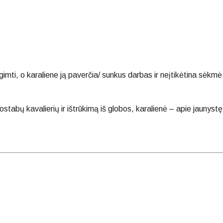
gimti, o karaliene ją paverčia/ sunkus darbas ir neįtikėtina sėkmė
ostabų kavalierių ir ištrūkimą iš globos, karalienė – apie jaunystę i