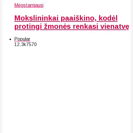
Mėgstamiausi
Mokslininkai paaiškino, kodėl
protingi žmonės renkasi vienatvę
Popular
12.3k
75
70