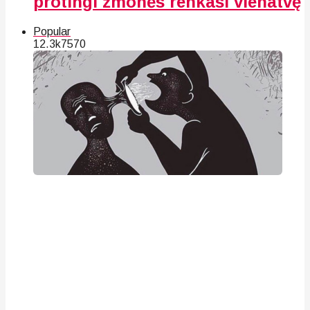
protingi žmonės renkasi vienatvę
Popular
12.3k
75
70