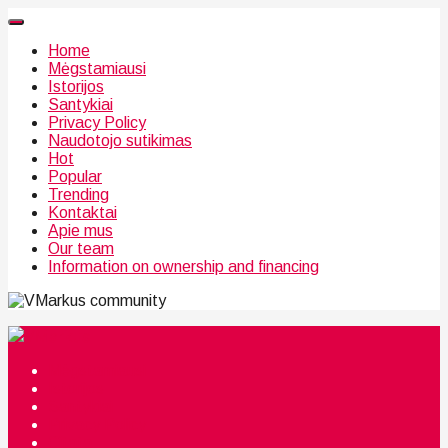
Home
Mėgstamiausi
Istorijos
Santykiai
Privacy Policy
Naudotojo sutikimas
Hot
Popular
Trending
Kontaktai
Apie mus
Our team
Information on ownership and financing
community
Mėgstamiausi
Istorijos
Santykiai
Privacy Policy
Citata