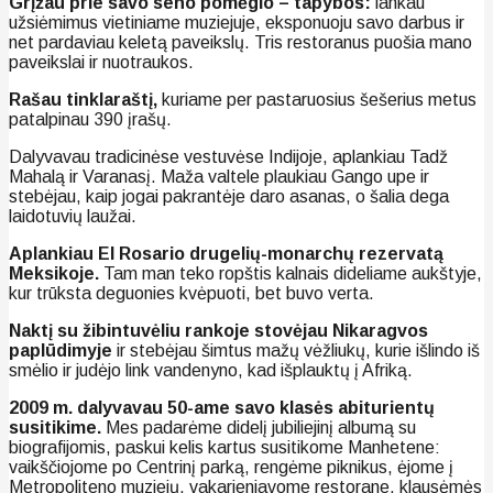
Grįžau prie savo seno pomėgio – tapybos:
lankau
užsiėmimus vietiniame muziejuje, eksponuoju savo darbus ir
net pardaviau keletą paveikslų. Tris restoranus puošia mano
paveikslai ir nuotraukos.
Rašau tinklaraštį,
kuriame per pastaruosius šešerius metus
patalpinau 390 įrašų.
Dalyvavau tradicinėse vestuvėse Indijoje, aplankiau Tadž
Mahalą ir Varanasį. Maža valtele plaukiau Gango upe ir
stebėjau, kaip jogai pakrantėje daro asanas, o šalia dega
laidotuvių laužai.
Aplankiau El Rosario drugelių-monarchų rezervatą
Meksikoje.
Tam man teko ropštis kalnais dideliame aukštyje,
kur trūksta deguonies kvėpuoti, bet buvo verta.
Naktį su žibintuvėliu rankoje stovėjau Nikaragvos
paplūdimyje
ir stebėjau šimtus mažų vėžliukų, kurie išlindo iš
smėlio ir judėjo link vandenyno, kad išplauktų į Afriką.
2009 m. dalyvavau 50-ame savo klasės abiturientų
susitikime.
Mes padarėme didelį jubiliejinį albumą su
biografijomis, paskui kelis kartus susitikome Manhetene:
vaikščiojome po Centrinį parką, rengėme piknikus, ėjome į
Metropoliteno muziejų, vakarieniavome restorane, klausėmės