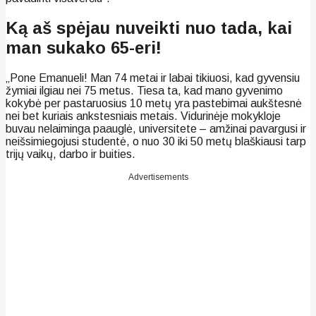
Ką aš spėjau nuveikti nuo tada, kai
man sukako 65-eri!
„Pone Emanueli! Man 74 metai ir labai tikiuosi, kad gyvensiu
žymiai ilgiau nei 75 metus. Tiesa ta, kad mano gyvenimo
kokybė per pastaruosius 10 metų yra pastebimai aukštesnė
nei bet kuriais ankstesniais metais. Vidurinėje mokykloje
buvau nelaiminga paauglė, universitete – amžinai pavargusi ir
neišsimiegojusi studentė, o nuo 30 iki 50 metų blaškiausi tarp
trijų vaikų, darbo ir buities.
Advertisements