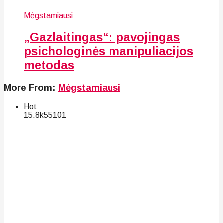
Mėgstamiausi
„Gazlaitingas“: pavojingas
psichologinės manipuliacijos
metodas
More From:
Mėgstamiausi
Hot
15.8k
55
101