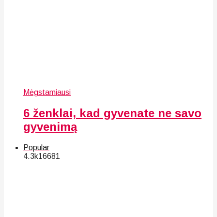
Mėgstamiausi
6 ženklai, kad gyvenate ne savo
gyvenimą
Popular
4.3k
166
81