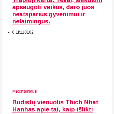
apsaugoti vaikus, daro juos
neatsparius gyvenimui ir
nelaimingus.
8.1k
110
102
Mėgstamiausi
Budistų vienuolis Thich Nhat
Hanhas apie tai, kaip išlikti