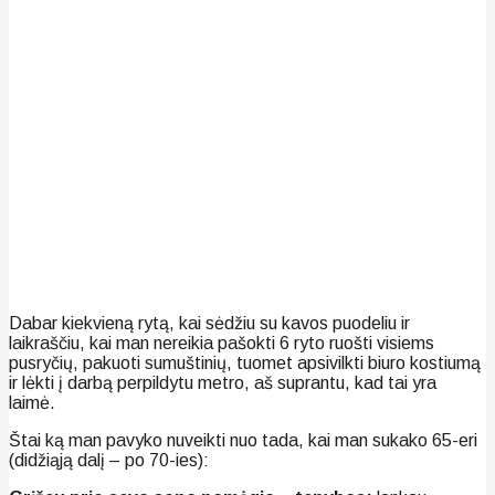
Dabar kiekvieną rytą, kai sėdžiu su kavos puodeliu ir
laikraščiu, kai man nereikia pašokti 6 ryto ruošti visiems
pusryčių, pakuoti sumuštinių, tuomet apsivilkti biuro kostiumą
ir lėkti į darbą perpildytu metro, aš suprantu, kad tai yra
laimė.
Štai ką man pavyko nuveikti nuo tada, kai man sukako 65-eri
(didžiąją dalį – po 70-ies):