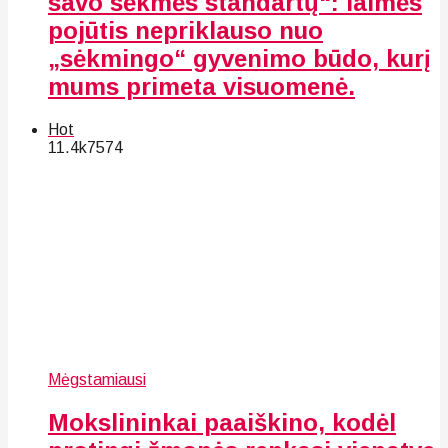
savo sėkmės standartų“: laimės
pojūtis nepriklauso nuo
„sėkmingo“ gyvenimo būdo, kurį
mums primeta visuomenė.
Hot
11.4k
75
74
Mėgstamiausi
Mokslininkai paaiškino, kodėl