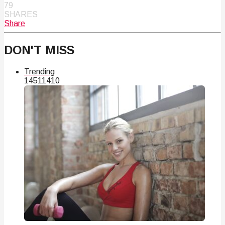
79
SHARES
Share
DON'T MISS
Trending
145
114
10