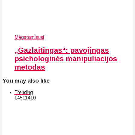
Mėgstamiausi
„Gazlaitingas“: pavojingas
psichologinės manipuliacijos
metodas
You may also like
Trending
145
114
10