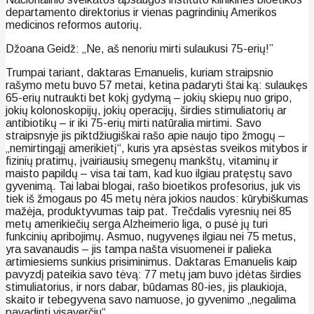
departamento direktorius ir vienas pagrindinių Amerikos
medicinos reformos autorių.
Džoana Geidž: „Ne, aš nenoriu mirti sulaukusi 75-erių!”
Trumpai tariant, daktaras Emanuelis, kuriam straipsnio
rašymo metu buvo 57 metai, ketina padaryti štai ką: sulaukęs
65-erių nutraukti bet kokį gydymą – jokių skiepų nuo gripo,
jokių kolonoskopijų, jokių operacijų, širdies stimuliatorių ar
antibiotikų – ir iki 75-erių mirti natūralia mirtimi. Savo
straipsnyje jis piktdžiugiškai rašo apie naujo tipo žmogų –
„nemirtingąjį amerikietį“, kuris yra apsėstas sveikos mitybos ir
fizinių pratimų, įvairiausių smegenų mankštų, vitaminų ir
maisto papildų – visa tai tam, kad kuo ilgiau pratęstų savo
gyvenimą. Tai labai blogai, rašo bioetikos profesorius, juk vis
tiek iš žmogaus po 45 metų nėra jokios naudos: kūrybiškumas
mažėja, produktyvumas taip pat. Trečdalis vyresnių nei 85
metų amerikiečių serga Alzheimerio liga, o pusė jų turi
funkcinių apribojimų. Asmuo, nugyvenęs ilgiau nei 75 metus,
yra savanaudis – jis tampa našta visuomenei ir palieka
artimiesiems sunkius prisiminimus. Daktaras Emanuelis kaip
pavyzdį pateikia savo tėvą: 77 metų jam buvo įdėtas širdies
stimuliatorius, ir nors dabar, būdamas 80-ies, jis plaukioja,
skaito ir tebegyvena savo namuose, jo gyvenimo „negalima
pavadinti visaverčiu“.