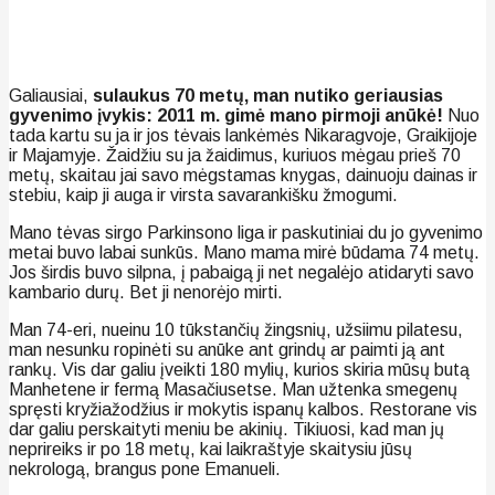
Galiausiai,
sulaukus 70 metų, man nutiko geriausias
gyvenimo įvykis: 2011 m. gimė mano pirmoji anūkė!
Nuo
tada kartu su ja ir jos tėvais lankėmės Nikaragvoje, Graikijoje
ir Majamyje. Žaidžiu su ja žaidimus, kuriuos mėgau prieš 70
metų, skaitau jai savo mėgstamas knygas, dainuoju dainas ir
stebiu, kaip ji auga ir virsta savarankišku žmogumi.
Mano tėvas sirgo Parkinsono liga ir paskutiniai du jo gyvenimo
metai buvo labai sunkūs. Mano mama mirė būdama 74 metų.
Jos širdis buvo silpna, į pabaigą ji net negalėjo atidaryti savo
kambario durų. Bet ji nenorėjo mirti.
Man 74-eri, nueinu 10 tūkstančių žingsnių, užsiimu pilatesu,
man nesunku ropinėti su anūke ant grindų ar paimti ją ant
rankų. Vis dar galiu įveikti 180 mylių, kurios skiria mūsų butą
Manhetene ir fermą Masačiusetse. Man užtenka smegenų
spręsti kryžiažodžius ir mokytis ispanų kalbos. Restorane vis
dar galiu perskaityti meniu be akinių. Tikiuosi, kad man jų
neprireiks ir po 18 metų, kai laikraštyje skaitysiu jūsų
nekrologą, brangus pone Emanueli.