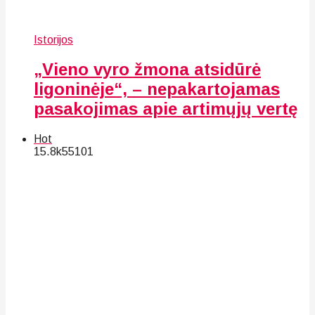
Istorijos
„Vieno vyro žmona atsidūrė
ligoninėje“, – nepakartojamas
pasakojimas apie artimųjų vertę
Hot
15.8k
55
101