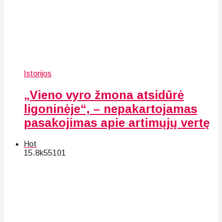
Istorijos
„Vieno vyro žmona atsidūrė
ligoninėje“, – nepakartojamas
pasakojimas apie artimųjų vertę
Hot
15.8k
55
101