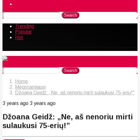
Naudingos gudrybės
Search
Trending
Popular
Hot
Search
Home
Mėgstamiausi
Džoana Geidž: „Ne, aš nenoriu mirti sulaukusi 75-erių!"
3 years ago
3 years ago
Džoana Geidž: „Ne, aš nenoriu mirti
sulaukusi 75-erių!”