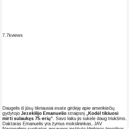
7.7k
views
Daugelis iš jūsų tikriausiai esate girdėję apie amerikiečių
gydytojo
Jezekilijo Emanuelio
straipsnį
„Kodėl tikiuosi
mirti sulaukęs 75-erių“
. Savo laiku jis sukėlė daug triukšmo.
Daktaras Emanuelis yra žymus mokslininkas, JAV
Nacionalinio sveikatos apsaugos instituto klinikinės bioetikos