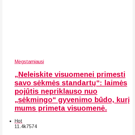
Mėgstamiausi
„Neleiskite visuomenei primesti
savo sėkmės standartų“: laimės
pojūtis nepriklauso nuo
„sėkmingo“ gyvenimo būdo, kurį
mums primeta visuomenė.
Hot
11.4k
75
74