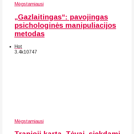
Mėgstamiausi
„Gazlaitingas“: pavojingas
psichologinės manipuliacijos
metodas
Hot
3.4k
107
47
Mėgstamiausi
Trapioji karta. Tėvai, siekdami