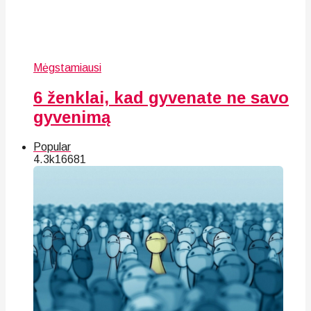
Mėgstamiausi
6 ženklai, kad gyvenate ne savo
gyvenimą
Popular
4.3k
166
81