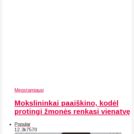
Mėgstamiausi
Mokslininkai paaiškino, kodėl
protingi žmonės renkasi vienatvę
Popular
12.3k
75
70