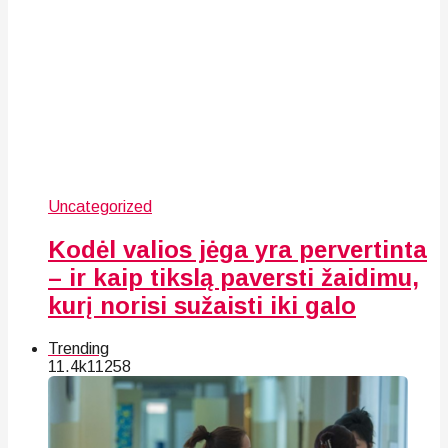
Uncategorized
Kodėl valios jėga yra pervertinta
– ir kaip tikslą paversti žaidimu,
kurį norisi sužaisti iki galo
Trending
11.4k
112
58