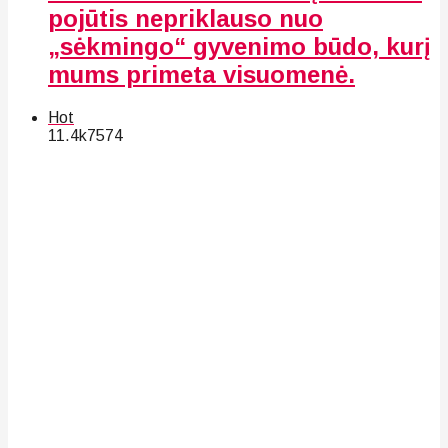
pojūtis nepriklauso nuo
„sėkmingo“ gyvenimo būdo, kurį
mums primeta visuomenė.
Hot
11.4k
75
74