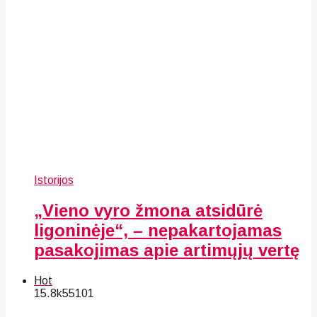
Istorijos
„Vieno vyro žmona atsidūrė
ligoninėje“, – nepakartojamas
pasakojimas apie artimųjų vertę
Hot
15.8k
55
101