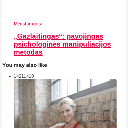
Mėgstamiausi
„Gazlaitingas“: pavojingas
psichologinės manipuliacijos
metodas
You may also like
142
114
10