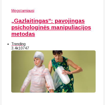
Mėgstamiausi
„Gazlaitingas“: pavojingas
psichologinės manipuliacijos
metodas
Trending
3.4k
107
47