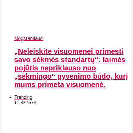
Mėgstamiausi
„Neleiskite visuomenei primesti
savo sėkmės standartų“: laimės
pojūtis nepriklauso nuo
„sėkmingo“ gyvenimo būdo, kurį
mums primeta visuomenė.
Trending
11.4k
75
74