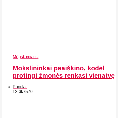
Mėgstamiausi
Mokslininkai paaiškino, kodėl
protingi žmonės renkasi vienatvę
Popular
12.3k
75
70