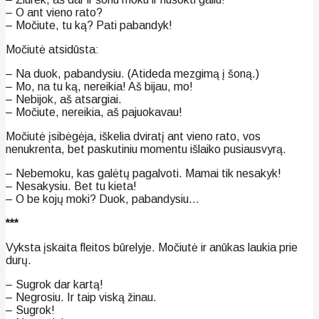
– O ant vieno rato?
– Močiute, tu ką? Pati pabandyk!
Močiutė atsidūsta:
– Na duok, pabandysiu. (Atideda mezgimą į šoną.)
– Mo, na tu ką, nereikia! Aš bijau, mo!
– Nebijok, aš atsargiai.
– Močiute, nereikia, aš pajuokavau!
Močiutė įsibėgėja, iškelia dviratį ant vieno rato, vos
nenukrenta, bet paskutiniu momentu išlaiko pusiausvyrą.
– Nebemoku, kas galėtų pagalvoti. Mamai tik nesakyk!
– Nesakysiu. Bet tu kieta!
– O be kojų moki? Duok, pabandysiu…
***
Vyksta įskaita fleitos būrelyje. Močiutė ir anūkas laukia prie
durų.
– Sugrok dar kartą!
– Negrosiu. Ir taip viską žinau.
– Sugrok!