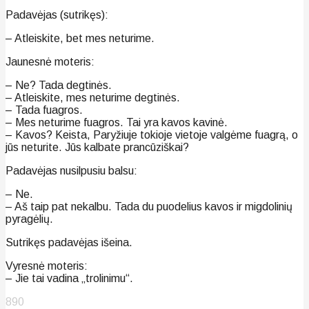
Padavėjas (sutrikęs):
– Atleiskite, bet mes neturime.
Jaunesnė moteris:
– Ne? Tada degtinės.
– Atleiskite, mes neturime degtinės.
– Tada fuagros.
– Mes neturime fuagros. Tai yra kavos kavinė.
– Kavos? Keista, Paryžiuje tokioje vietoje valgėme fuagrą, o
jūs neturite. Jūs kalbate prancūziškai?
Padavėjas nusilpusiu balsu:
– Ne.
– Aš taip pat nekalbu. Tada du puodelius kavos ir migdolinių
pyragėlių.
Sutrikęs padavėjas išeina.
Vyresnė moteris:
– Jie tai vadina „trolinimu“.
890