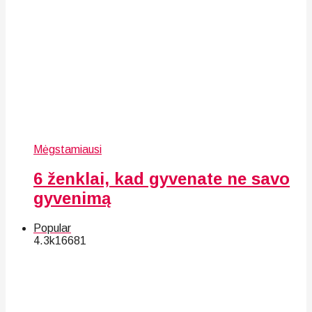
Mėgstamiausi
6 ženklai, kad gyvenate ne savo
gyvenimą
Popular
4.3k
166
81