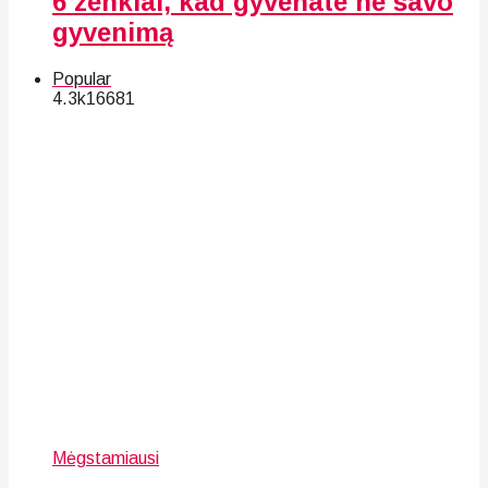
6 ženklai, kad gyvenate ne savo
gyvenimą
Popular
4.3k
166
81
Mėgstamiausi