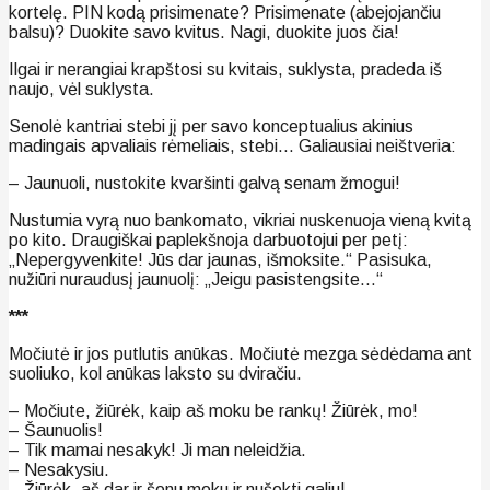
kortelę. PIN kodą prisimenate? Prisimenate (abejojančiu
balsu)? Duokite savo kvitus. Nagi, duokite juos čia!
Ilgai ir nerangiai krapštosi su kvitais, suklysta, pradeda iš
naujo, vėl suklysta.
Senolė kantriai stebi jį per savo konceptualius akinius
madingais apvaliais rėmeliais, stebi… Galiausiai neištveria:
– Jaunuoli, nustokite kvaršinti galvą senam žmogui!
Nustumia vyrą nuo bankomato, vikriai nuskenuoja vieną kvitą
po kito. Draugiškai paplekšnoja darbuotojui per petį:
„Nepergyvenkite! Jūs dar jaunas, išmoksite.“ Pasisuka,
nužiūri nuraudusį jaunuolį: „Jeigu pasistengsite…“
***
Močiutė ir jos putlutis anūkas. Močiutė mezga sėdėdama ant
suoliuko, kol anūkas laksto su dviračiu.
– Močiute, žiūrėk, kaip aš moku be rankų! Žiūrėk, mo!
– Šaunuolis!
– Tik mamai nesakyk! Ji man neleidžia.
– Nesakysiu.
– Žiūrėk, aš dar ir šonu moku ir nušokti galiu!