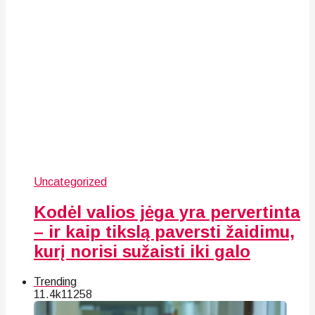
Uncategorized
Kodėl valios jėga yra pervertinta
– ir kaip tikslą paversti žaidimu,
kurį norisi sužaisti iki galo
Trending
11.4k
112
58