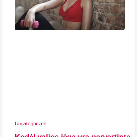
Uncategorized
Kodėl valios jėga yra pervertinta