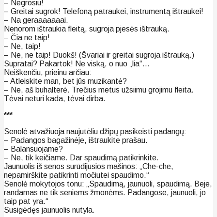
– Negrosiu!
– Greitai sugrok! Telefoną patraukei, instrumentą ištraukei!
– Na geraaaaaaai.
Nenorom ištraukia fleitą, sugroja pjesės ištrauką.
– Čia ne taip!
– Ne, taip!
– Ne, ne taip! Duokš! (Švariai ir greitai sugroja ištrauką.)
Supratai? Pakartok! Ne viską, o nuo „lia“…
Neiškenčiu, prieinu arčiau:
– Atleiskite man, bet jūs muzikantė?
– Ne, aš buhalterė. Trečius metus užsiimu grojimu fleita.
Tėvai neturi kada, tėvai dirba.
***
Senolė atvažiuoja naujutėliu džipų pasikeisti padangų:
– Padangos bagažinėje, ištraukite prašau.
– Balansuojame?
– Ne, tik keičiame. Dar spaudimą patikrinkite.
Jaunuolis iš senos surūdijusios mašinos: „Che-che,
nepamirškite patikrinti močiutei spaudimo.“
Senolė mokytojos tonu: „Spaudimą, jaunuoli, spaudimą. Beje,
randamas ne tik seniems žmonėms. Padangose, jaunuoli, jo
taip pat yra.“
Susigėdęs jaunuolis nutyla.