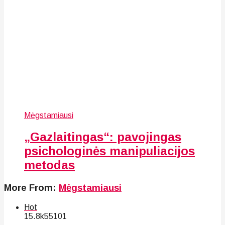
Mėgstamiausi
„Gazlaitingas“: pavojingas
psichologinės manipuliacijos
metodas
More From:
Mėgstamiausi
Hot
15.8k
55
101