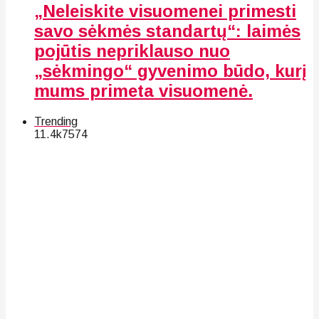
„Neleiskite visuomenei primesti
savo sėkmės standartų“: laimės
pojūtis nepriklauso nuo
„sėkmingo“ gyvenimo būdo, kurį
mums primeta visuomenė.
Trending
11.4k
75
74