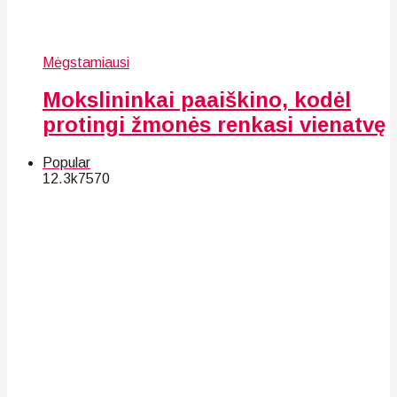
Mėgstamiausi
Mokslininkai paaiškino, kodėl
protingi žmonės renkasi vienatvę
Popular
12.3k
75
70