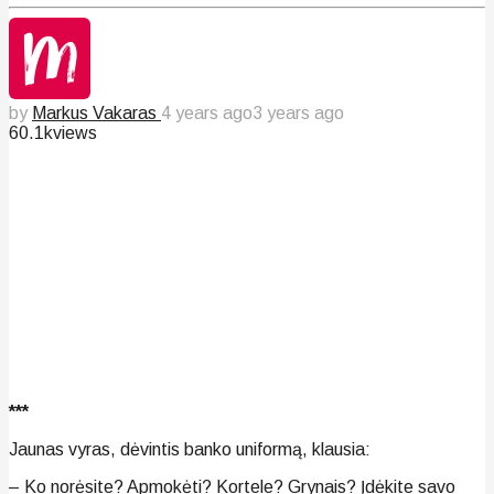
by
Markus Vakaras
4 years ago
3 years ago
60.1k
views
***
Jaunas vyras, dėvintis banko uniformą, klausia:
– Ko norėsite? Apmokėti? Kortele? Grynais? Įdėkite savo