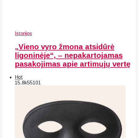
Istorijos
„Vieno vyro žmona atsidūrė
ligoninėje“, – nepakartojamas
pasakojimas apie artimųjų vertę
Hot
15.8k
55
101