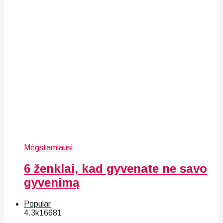
Mėgstamiausi
6 ženklai, kad gyvenate ne savo
gyvenimą
Popular
4.3k
166
81