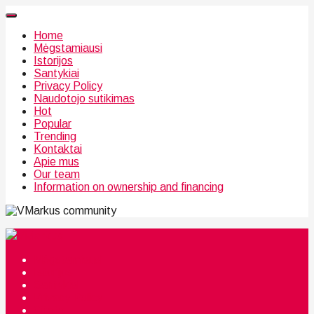
Home
Mėgstamiausi
Istorijos
Santykiai
Privacy Policy
Naudotojo sutikimas
Hot
Popular
Trending
Kontaktai
Apie mus
Our team
Information on ownership and financing
community
Mėgstamiausi
Istorijos
Santykiai
Privacy Policy
Citata