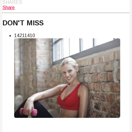
SHARES
Share
DON'T MISS
142
114
10