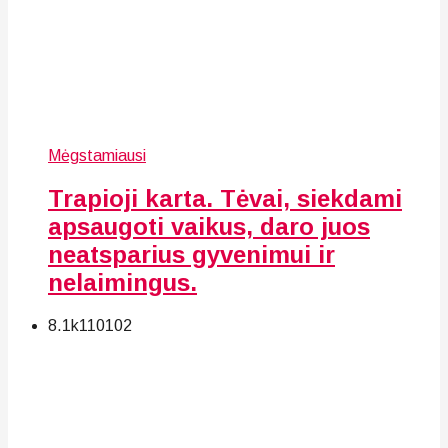
Mėgstamiausi
Trapioji karta. Tėvai, siekdami
apsaugoti vaikus, daro juos
neatsparius gyvenimui ir
nelaimingus.
8.1k
110
102