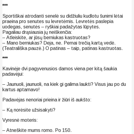
***
Sportiškai atrodanti senelė su didžiuliu kudlotu šunimi lėtai
praeina pro senutes su levretėmis. Levretės paslepia
uodegas, senutės – ryškiai padažytas lūpytes.
Pagaliau drąsiausia jų neiškenčia:
– Atleiskite, ar jūsų berniukas kastruotas?
– Mano berniukas? Deja, ne. Pernai trečią kartą vedė.
(Teatrališka pauzė.) O patinas – taip, patinas kastruotas.
***
Kavinėje dvi pagyvenusios damos viena per kitą šaukia
padavėjui:
– Jaunuoli, jaunuoli, na kiek gi galima laukti? Visus jau po du
kartus aptarnavo!
Padavėjas nenoriai prieina ir žiūri iš aukšto:
– Ką norėsite užsisakyti?
Vyresnė moteris:
– Atneškite mums romo. Po 150.