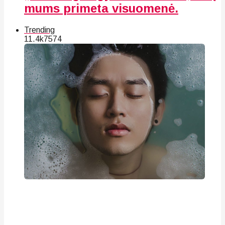
mums primeta visuomenė.
Trending
11.4k
75
74