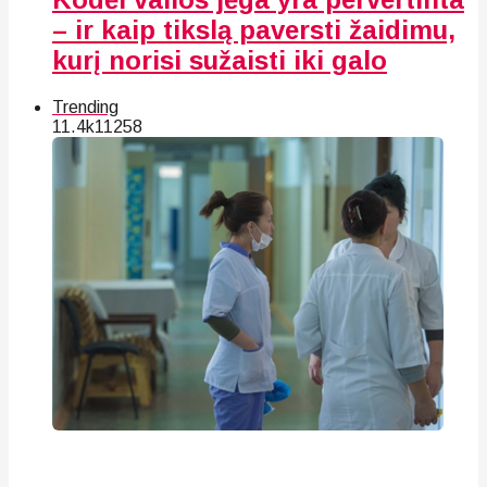
– ir kaip tikslą paversti žaidimu,
kurį norisi sužaisti iki galo
Trending
11.4k
112
58