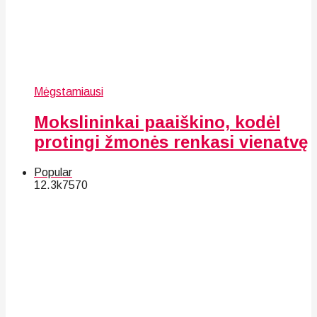
Mėgstamiausi
Mokslininkai paaiškino, kodėl
protingi žmonės renkasi vienatvę
Popular
12.3k
75
70