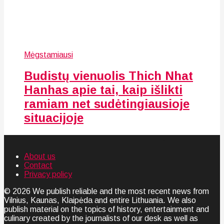
Mėgstamiausi
Budistų vienuolis Thich Nhat
Hanhas apie tai, kaip išlikti
ramiam net sudėtingiausioje
situacijoje
About us
Contact
Privacy policy
© 2026 We publish reliable and the most recent news from
Vilnius, Kaunas, Klaipėda and entire Lithuania. We also
publish material on the topics of history, entertainment and
culinary created by the journalists of our desk as well as