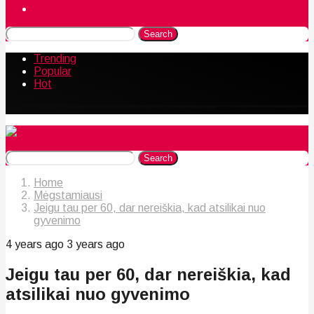
Naudingos gudrybės
Search
Trending
Popular
Hot
Search
Home
Mėgstamiausi
Jeigu tau per 60, dar nereiškia, kad atsilikai nuo
gyvenimo
4 years ago
3 years ago
Jeigu tau per 60, dar nereiškia, kad
atsilikai nuo gyvenimo