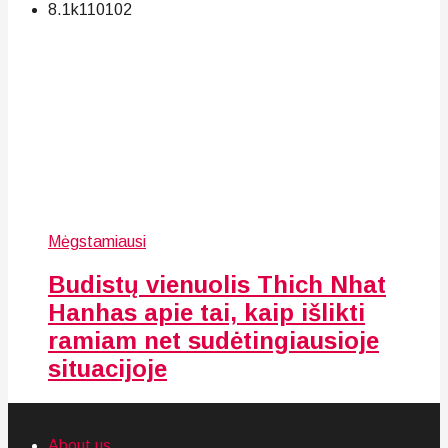
8.1k
110
102
Mėgstamiausi
Budistų vienuolis Thich Nhat
Hanhas apie tai, kaip išlikti
ramiam net sudėtingiausioje
situacijoje
About us