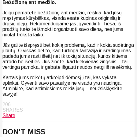
Beždžionę ant medžio.
Jeigu pamatėte beždžionę ant medžio, reiškia, kad jūsų
mąstymas kūrybiškas, visada esate kupinas originalių ir
drąsių idėjų. Rekomenduojame jas įgyvendinti. Tiesa, iš
pradžių turėsite išmokti organizuoti savo dieną, nes jums
nuolat trūksta laiko.
Jūs galite išspręsti bet kokią problemą, kad ir kokia sudėtinga
ji būtų. O viskas dėl to, kad turtinga fantazija ir išradingumas
padeda jums rasti išeitį net iš tokių situacijų, kurios kitiems
atrodo be išeities. Jūs žinote, kad kiekvienas žingsnis – tai
vertinga pamoka, ir gebate išgauti naudos netgi iš nesėkmių.
Kartais jums reikėtų atkreipti dėmesį į tai, kas vyksta
aplinkui. Gyventi savo pasaulyje ne visada yra naudinga.
Atminkite, kad artimiesiems reikia jūsų – neužsisklęskite
savyje!
206
SHARES
Share
DON'T MISS