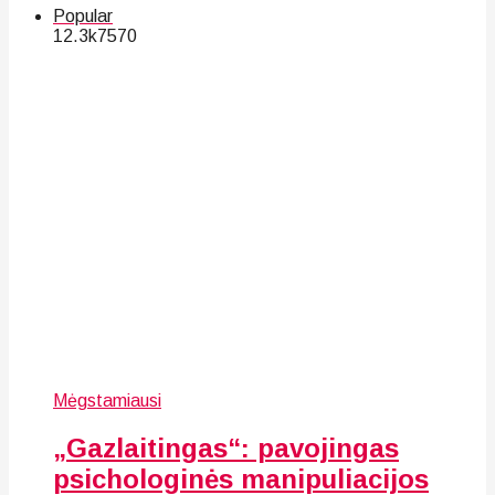
Popular
12.3k
75
70
Mėgstamiausi
„Gazlaitingas“: pavojingas
psichologinės manipuliacijos