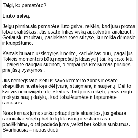
Taigi, ką pamatėte?
Liūto galvą.
Jeigu pirmiausia pamatėte liūto galvą, reiškia, kad jūsų protas
labai praktiškas. Jūs esate linkęs viską apgalvoti ir analizuoti.
Geriausių rezultatų pasiekiate tose srityse, kur reikia dėmesio
ir kruopštumo.
Kartais būnate užsispyręs ir norite, kad viskas būtų pagal jus.
Tokiais momentais būtų neprošal įsiklausyti į tai, ką sako kiti,
– galėsite daugiau sužinoti, o empatijos išreiškimas prisidės
prie jūsų vystymosi.
Jūs nemėgstate išeiti iš savo komforto zonos ir esate
skeptiškai nusiteikęs dėl įvairių staigmenų ir naujienų. Dėl to
kartais nerimaujate dėl ateities, tad jums reikėtų pasistengti
mokytis naujų dalykų, kad tobulėtumėte ir taptumėte
ramesnis.
Nors kartais jums sunku pritapti prie situacijos, jūs gebate
racionaliai žiūrėti į bet kokį klausimą ir viskam rasti
paaiškinimą, o tai padeda jums įveikti bet kokius sunkumus.
Svarbiausia – nepasiduoti!