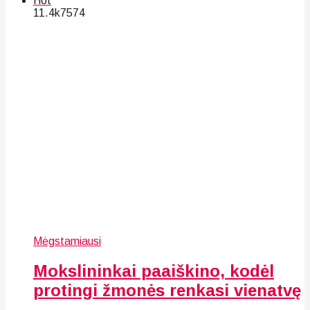
Hot
11.4k
75
74
Mėgstamiausi
Mokslininkai paaiškino, kodėl
protingi žmonės renkasi vienatvę