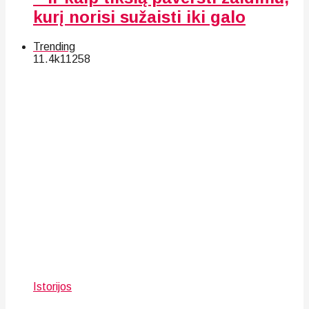
kurį norisi sužaisti iki galo
Trending
11.4k
112
58
Istorijos