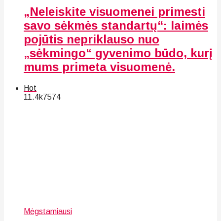
„Neleiskite visuomenei primesti
savo sėkmės standartų“: laimės
pojūtis nepriklauso nuo
„sėkmingo“ gyvenimo būdo, kurį
mums primeta visuomenė.
Hot
11.4k
75
74
Mėgstamiausi