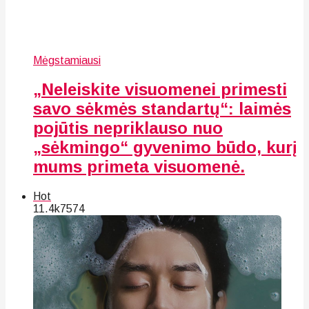
Mėgstamiausi
„Neleiskite visuomenei primesti
savo sėkmės standartų“: laimės
pojūtis nepriklauso nuo
„sėkmingo“ gyvenimo būdo, kurį
mums primeta visuomenė.
Hot
11.4k
75
74