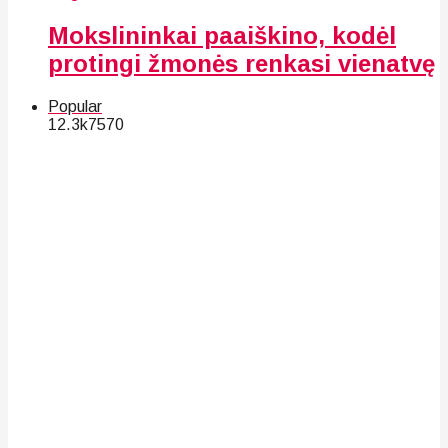
Mokslininkai paaiškino, kodėl
protingi žmonės renkasi vienatvę
Popular
12.3k
75
70