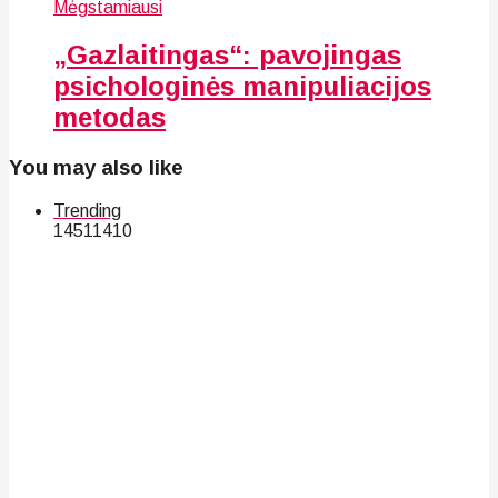
Mėgstamiausi
„Gazlaitingas“: pavojingas
psichologinės manipuliacijos
metodas
You may also like
Trending
145
114
10