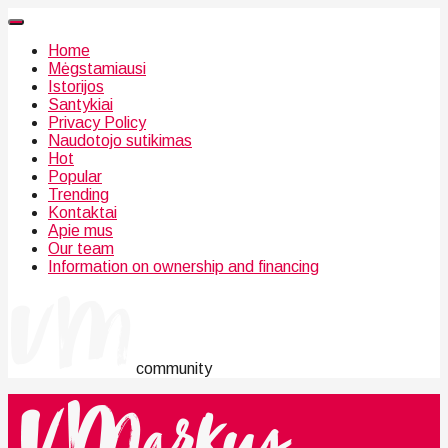
Home
Mėgstamiausi
Istorijos
Santykiai
Privacy Policy
Naudotojo sutikimas
Hot
Popular
Trending
Kontaktai
Apie mus
Our team
Information on ownership and financing
community