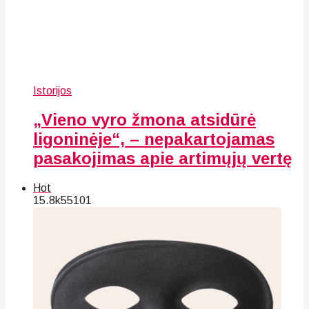
Istorijos
„Vieno vyro žmona atsidūrė
ligoninėje“, – nepakartojamas
pasakojimas apie artimųjų vertę
Hot
15.8k
55
101