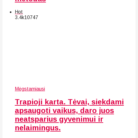
Hot
3.4k
107
47
Mėgstamiausi
Trapioji karta. Tėvai, siekdami
apsaugoti vaikus, daro juos
neatsparius gyvenimui ir
nelaimingus.