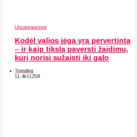
Uncategorized
Kodėl valios jėga yra pervertinta
– ir kaip tikslą paversti žaidimu,
kurį norisi sužaisti iki galo
Trending
11.4k
112
58