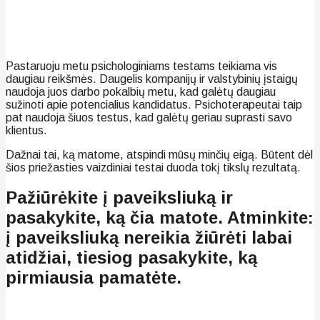
Pastaruoju metu psichologiniams testams teikiama vis
daugiau reikšmės. Daugelis kompanijų ir valstybinių įstaigų
naudoja juos darbo pokalbių metu, kad galėtų daugiau
sužinoti apie potencialius kandidatus. Psichoterapeutai taip
pat naudoja šiuos testus, kad galėtų geriau suprasti savo
klientus.
Dažnai tai, ką matome, atspindi mūsų minčių eigą. Būtent dėl
šios priežasties vaizdiniai testai duoda tokį tikslų rezultatą.
Pažiūrėkite į paveiksliuką ir
pasakykite, ką čia matote. Atminkite:
į paveiksliuką nereikia žiūrėti labai
atidžiai, tiesiog pasakykite, ką
pirmiausia pamatėte.