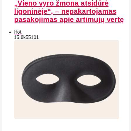
„Vieno vyro žmona atsidūrė
ligoninėje“, – nepakartojamas
pasakojimas apie artimųjų vertę
Hot
15.8k
55
101