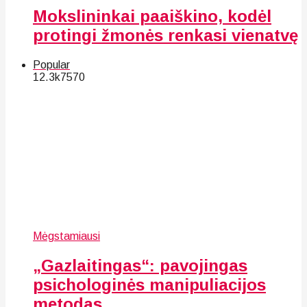
Mokslininkai paaiškino, kodėl
protingi žmonės renkasi vienatvę
Popular
12.3k
75
70
Mėgstamiausi
„Gazlaitingas“: pavojingas
psichologinės manipuliacijos
metodas