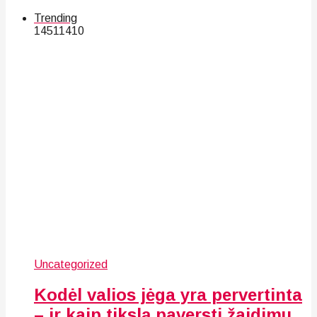
Trending
145
114
10
Uncategorized
Kodėl valios jėga yra pervertinta
– ir kaip tikslą paversti žaidimu,