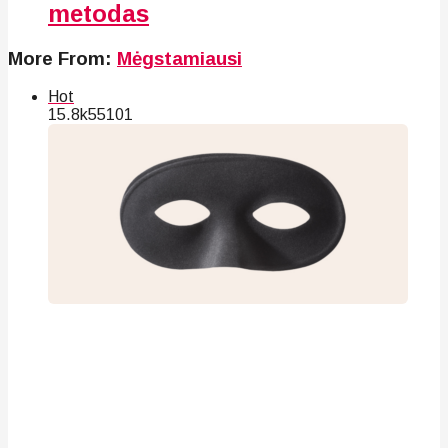
metodas
More From:
Mėgstamiausi
Hot
15.8k
55
101