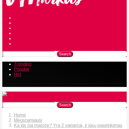
Mėgstamiausi
Istorijos
Santykiai
Privacy Policy
Citata
Naudingos gudrybės
Search
Trending
Popular
Hot
Search
Home
Mėgstamiausi
Ką jūs čia matote? Yra 2 variantai, ir jūsų pasirinkimas