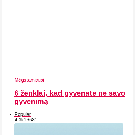
Mėgstamiausi
6 ženklai, kad gyvenate ne savo
gyvenimą
Popular
4.3k
166
81