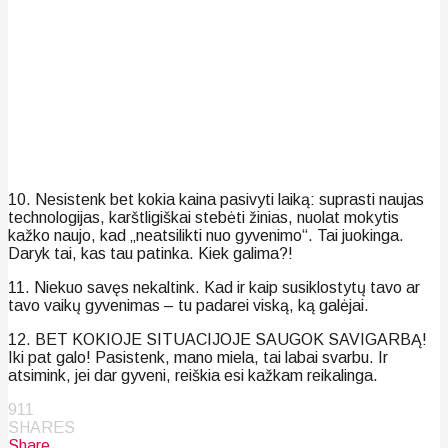
10. Nesistenk bet kokia kaina pasivyti laiką: suprasti naujas
technologijas, karštligiškai stebėti žinias, nuolat mokytis
kažko naujo, kad „neatsilikti nuo gyvenimo“. Tai juokinga.
Daryk tai, kas tau patinka. Kiek galima?!
11. Niekuo savęs nekaltink. Kad ir kaip susiklostytų tavo ar
tavo vaikų gyvenimas – tu padarei viską, ką galėjai.
12. BET KOKIOJE SITUACIJOJE SAUGOK SAVIGARBĄ!
Iki pat galo! Pasistenk, mano miela, tai labai svarbu. Ir
atsimink, jei dar gyveni, reiškia esi kažkam reikalinga.
911
SHARES
Share