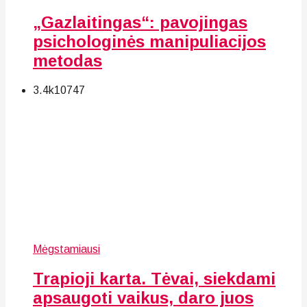
„Gazlaitingas“: pavojingas
psichologinės manipuliacijos
metodas
3.4k
107
47
Mėgstamiausi
Trapioji karta. Tėvai, siekdami
apsaugoti vaikus, daro juos