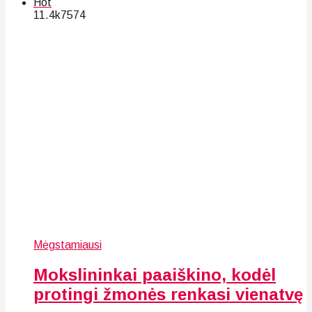
Hot
11.4k
75
74
Mėgstamiausi
Mokslininkai paaiškino, kodėl
protingi žmonės renkasi vienatvę