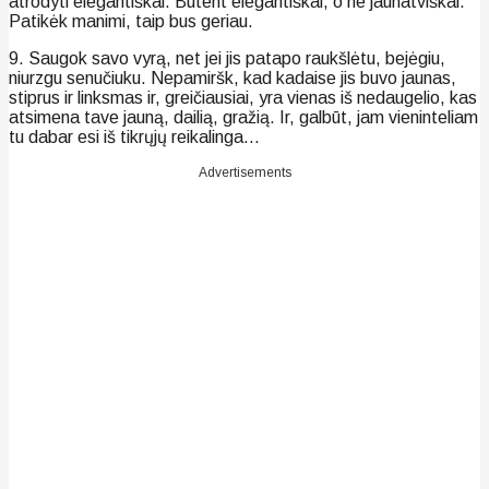
atrodyti elegantiškai. Būtent elegantiškai, o ne jaunatviškai.
Patikėk manimi, taip bus geriau.
9. Saugok savo vyrą, net jei jis patapo raukšlėtu, bejėgiu,
niurzgu senučiuku. Nepamiršk, kad kadaise jis buvo jaunas,
stiprus ir linksmas ir, greičiausiai, yra vienas iš nedaugelio, kas
atsimena tave jauną, dailią, gražią. Ir, galbūt, jam vieninteliam
tu dabar esi iš tikrųjų reikalinga…
Advertisements