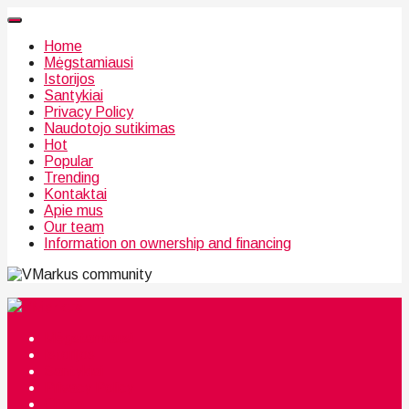
Home
Mėgstamiausi
Istorijos
Santykiai
Privacy Policy
Naudotojo sutikimas
Hot
Popular
Trending
Kontaktai
Apie mus
Our team
Information on ownership and financing
community
Mėgstamiausi
Istorijos
Santykiai
Privacy Policy
Citata