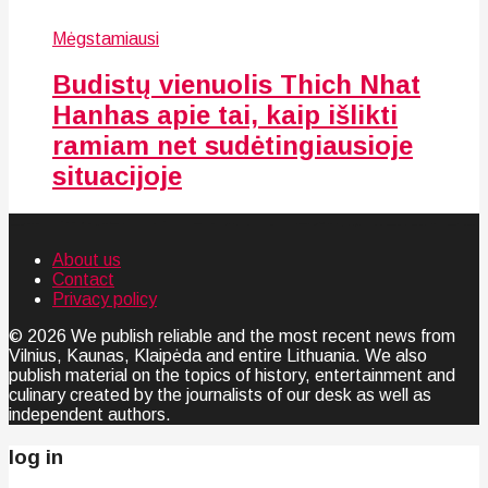
Mėgstamiausi
Budistų vienuolis Thich Nhat
Hanhas apie tai, kaip išlikti
ramiam net sudėtingiausioje
situacijoje
About us
Contact
Privacy policy
© 2026 We publish reliable and the most recent news from
Vilnius, Kaunas, Klaipėda and entire Lithuania. We also
publish material on the topics of history, entertainment and
culinary created by the journalists of our desk as well as
independent authors.
log in