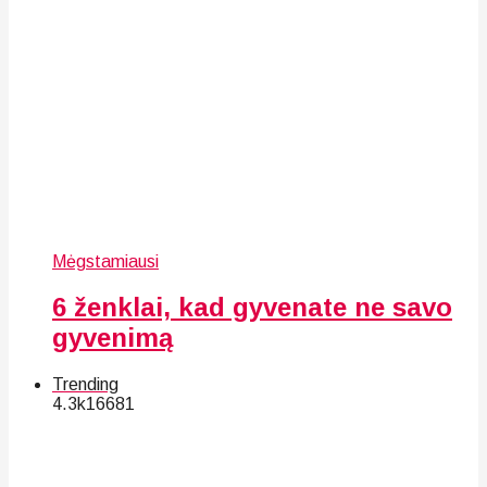
Mėgstamiausi
6 ženklai, kad gyvenate ne savo
gyvenimą
Trending
4.3k
166
81