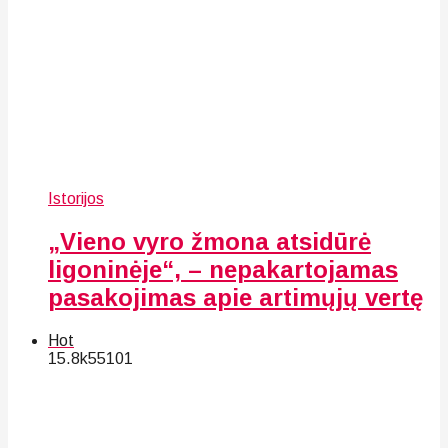
Istorijos
„Vieno vyro žmona atsidūrė
ligoninėje“, – nepakartojamas
pasakojimas apie artimųjų vertę
Hot
15.8k
55
101