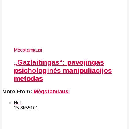
Mėgstamiausi
„Gazlaitingas“: pavojingas
psichologinės manipuliacijos
metodas
More From:
Mėgstamiausi
Hot
15.8k
55
101