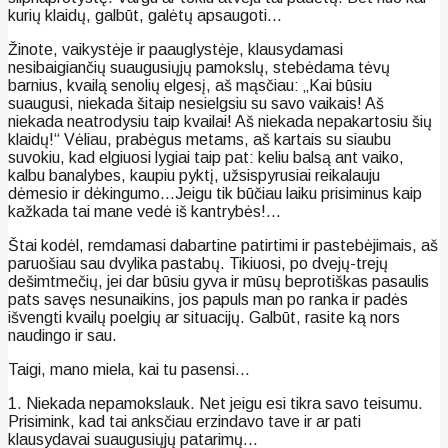
kurių klaidų, galbūt, galėtų apsaugoti…
Žinote, vaikystėje ir paauglystėje, klausydamasi
nesibaigiančių suaugusiųjų pamokslų, stebėdama tėvų
barnius, kvailą senolių elgesį, aš mąsčiau: „Kai būsiu
suaugusi, niekada šitaip nesielgsiu su savo vaikais! Aš
niekada neatrodysiu taip kvailai! Aš niekada nepakartosiu šių
klaidų!“ Vėliau, prabėgus metams, aš kartais su siaubu
suvokiu, kad elgiuosi lygiai taip pat: keliu balsą ant vaiko,
kalbu banalybes, kaupiu pyktį, užsispyrusiai reikalauju
dėmesio ir dėkingumo…Jeigu tik būčiau laiku prisiminus kaip
kažkada tai mane vedė iš kantrybės!…
Štai kodėl, remdamasi dabartine patirtimi ir pastebėjimais, aš
paruošiau sau dvylika pastabų. Tikiuosi, po dvejų-trejų
dešimtmečių, jei dar būsiu gyva ir mūsų beprotiškas pasaulis
pats savęs nesunaikins, jos papuls man po ranka ir padės
išvengti kvailų poelgių ar situacijų. Galbūt, rasite ką nors
naudingo ir sau.
Taigi, mano miela, kai tu pasensi…
1. Niekada nepamokslauk. Net jeigu esi tikra savo teisumu.
Prisimink, kad tai anksčiau erzindavo tave ir ar pati
klausydavai suaugusiųjų patarimų…