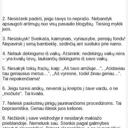
2. Nesistenk padėti, jeigu tavęs to neprašo. Nebandyk
apsaugoti artimųjų nuo visų pasaulio blogybių. Tiesiog mylėk
juos.
3. Nesiskųsk! Sveikata, kaimynais, vyriausybe, pensijų fondu!
Nepavirsk į seną bambeklę, sėdinčią ant suoliuko prie namo.
4. Nelauk dėkingumo iš vaikų. Atsimink: nedėkingų vaikų nėra
– yra kvailų tėvų, laukiančių dėkingumo iš savo vaikų.
5. Nesakyk tokių frazių, kaip: „Aš tavo amžiuje…“, „Atidaviau
tau geriausius metus…“, „Aš vyresnė, todėl žinau geriau…“.
Tai nepakenčiama!
6. Jeigu turėsi anūkų, neversk jų kreiptis į tave vardu, o ne
„močiute“. Tai kvaila.
7. Neleisk paskutinių pinigų jauninančioms procedūroms. Tai
beprasmiška. Geriau išleisk juos kelionei.
8. Nežiūrėk į save veidrodyje ir nesidaryk makiažo
prieblandoje. Nemeluok sau. Stenkis pagal galimybes