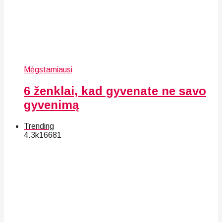
Mėgstamiausi
6 ženklai, kad gyvenate ne savo
gyvenimą
Trending
4.3k
166
81