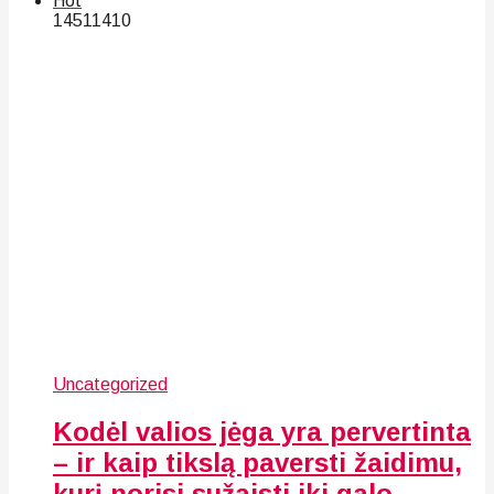
Hot
145
114
10
Uncategorized
Kodėl valios jėga yra pervertinta
– ir kaip tikslą paversti žaidimu,
kurį norisi sužaisti iki galo