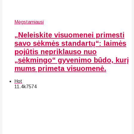
Mėgstamiausi
„Neleiskite visuomenei primesti
savo sėkmės standartų“: laimės
pojūtis nepriklauso nuo
„sėkmingo“ gyvenimo būdo, kurį
mums primeta visuomenė.
Hot
11.4k
75
74