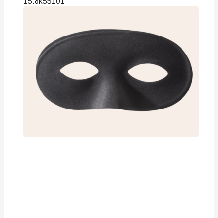
15.8k
55
101