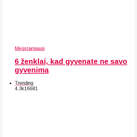
Mėgstamiausi
6 ženklai, kad gyvenate ne savo
gyvenimą
Trending
4.3k
166
81