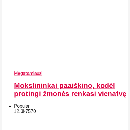
Mėgstamiausi
Mokslininkai paaiškino, kodėl
protingi žmonės renkasi vienatvę
Popular
12.3k
75
70