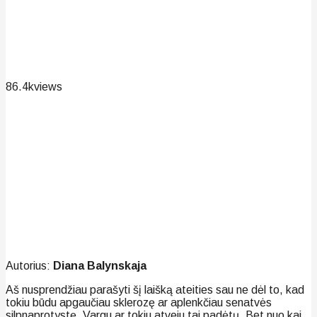
86.4k
views
Autorius:
Diana Balynskaja
Aš nusprendžiau parašyti šį laišką ateities sau ne dėl to, kad
tokiu būdu apgaučiau sklerozę ar aplenkčiau senatvės
silpnaprotystę. Vargu ar tokiu atveju tai padėtų. Bet nuo kai