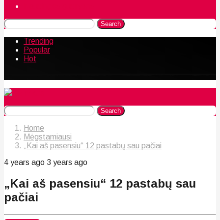
Naudingos gudrybės
Search
Trending
Popular
Hot
Search
Home
Mėgstamiausi
„Kai aš pasensiu“ 12 pastabų sau pačiai
4 years ago
3 years ago
„Kai aš pasensiu“ 12 pastabų sau
pačiai