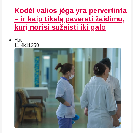
Kodėl valios jėga yra pervertinta
– ir kaip tikslą paversti žaidimu,
kurį norisi sužaisti iki galo
Hot
11.4k
112
58