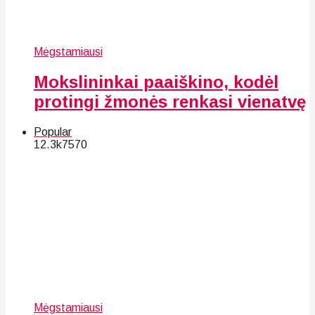
Mėgstamiausi
Mokslininkai paaiškino, kodėl
protingi žmonės renkasi vienatvę
Popular
12.3k
75
70
Mėgstamiausi