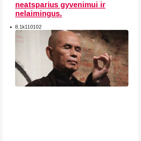
neatsparius gyvenimui ir
nelaimingus.
8.1k
110
102