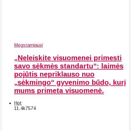
Mėgstamiausi
„Neleiskite visuomenei primesti
savo sėkmės standartų“: laimės
pojūtis nepriklauso nuo
„sėkmingo“ gyvenimo būdo, kurį
mums primeta visuomenė.
Hot
11.4k
75
74