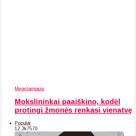
Mėgstamiausi
Mokslininkai paaiškino, kodėl
protingi žmonės renkasi vienatvę
Popular
12.3k
75
70