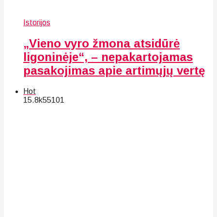
Istorijos
„Vieno vyro žmona atsidūrė
ligoninėje“, – nepakartojamas
pasakojimas apie artimųjų vertę
Hot
15.8k
55
101