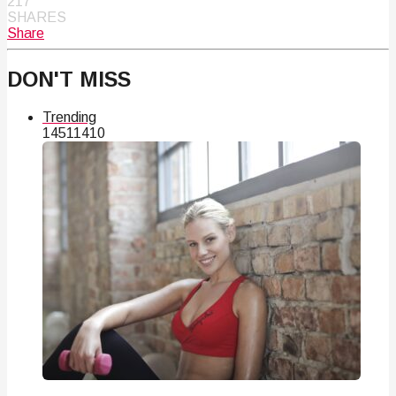
217
SHARES
Share
DON'T MISS
Trending
145
114
10