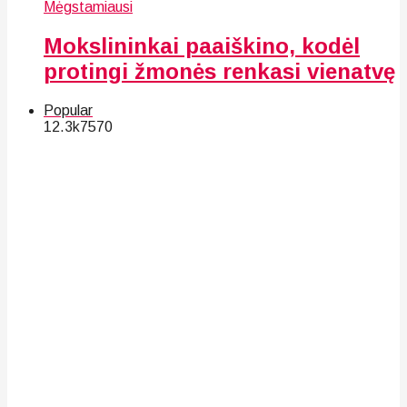
Mėgstamiausi
Mokslininkai paaiškino, kodėl
protingi žmonės renkasi vienatvę
Popular
12.3k
75
70