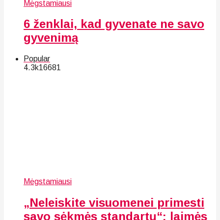
Mėgstamiausi
6 ženklai, kad gyvenate ne savo
gyvenimą
Popular
4.3k
166
81
Mėgstamiausi
„Neleiskite visuomenei primesti
savo sėkmės standartų“: laimės