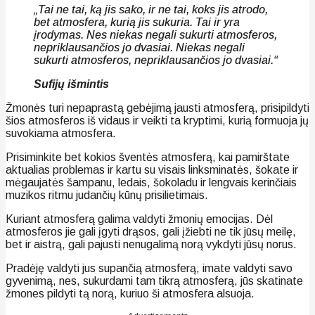
„Tai ne tai, ką jis sako, ir ne tai, koks jis atrodo,
bet atmosfera, kurią jis sukuria. Tai ir yra
įrodymas. Nes niekas negali sukurti atmosferos,
nepriklausančios jo dvasiai. Niekas negali
sukurti atmosferos, nepriklausančios jo dvasiai.“
Sufijų išmintis
Žmonės turi nepaprastą gebėjimą jausti atmosferą, prisipildyti
šios atmosferos iš vidaus ir veikti ta kryptimi, kurią formuoja jų
suvokiama atmosfera.
Prisiminkite bet kokios šventės atmosferą, kai pamirštate
aktualias problemas ir kartu su visais linksminatės, šokate ir
mėgaujatės šampanu, ledais, šokoladu ir lengvais kerinčiais
muzikos ritmu judančių kūnų prisilietimais.
Kuriant atmosferą galima valdyti žmonių emocijas. Dėl
atmosferos jie gali įgyti drąsos, gali įžiebti ne tik jūsų meilę,
bet ir aistrą, gali pajusti nenugalimą norą vykdyti jūsų norus.
Pradėję valdyti jus supančią atmosferą, imate valdyti savo
gyvenimą, nes, sukurdami tam tikrą atmosferą, jūs skatinate
žmones pildyti tą norą, kuriuo ši atmosfera alsuoja.