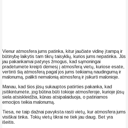
Vienur atmosfera jums patinka, kitur jaučiate vidinę įtampą ir
būtinybę laikytis tam tikrų taisyklių, kurios jums nepatinka. Jūs
jau pakankamai patyręs žmogus, kad sąmoningai
pradėtumėte kreipti dėmesį į atmosferą vietų, kuriose esate,
vertinti šią atmosferą pagal jos jums teikiamą naudingumą ir
malonumą, palikti nemalonią atmosferą ir įsikurti malonioje.
Manau, kad šios jūsų sukauptos patirties pakanka, kad
įsitikintumėte, jog būtina būti tokioje atmosferoje, kurioje jūsų
siela atsiskleidžia, kūnas atsipalaiduoja, o patiriamos
emocijos teikia malonumą.
Tiesa, ne taip dažnai pavyksta rasti vietų, kur atmosfera jums
visiškai tinka. Tokių vietų tikrai ne tiek jau daug. Bet yra
išeitis.