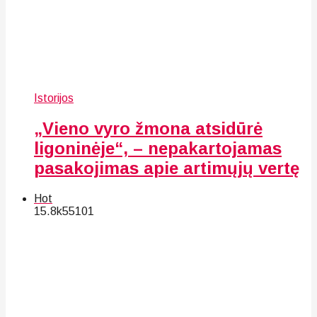
Istorijos
„Vieno vyro žmona atsidūrė
ligoninėje“, – nepakartojamas
pasakojimas apie artimųjų vertę
Hot
15.8k
55
101