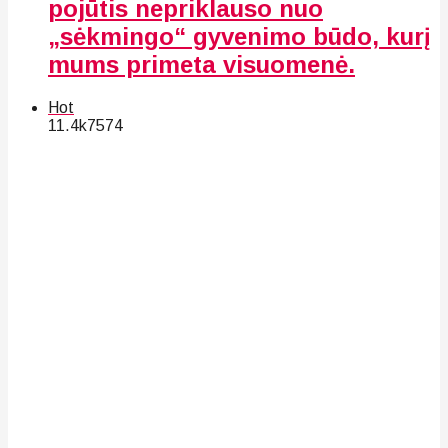
pojūtis nepriklauso nuo
„sėkmingo“ gyvenimo būdo, kurį
mums primeta visuomenė.
Hot
11.4k
75
74