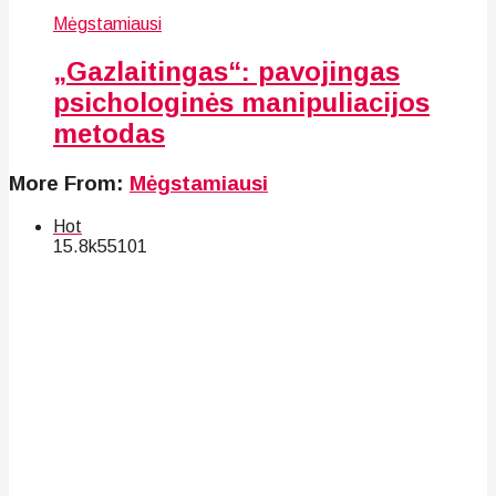
Mėgstamiausi
„Gazlaitingas“: pavojingas
psichologinės manipuliacijos
metodas
More From:
Mėgstamiausi
Hot
15.8k
55
101