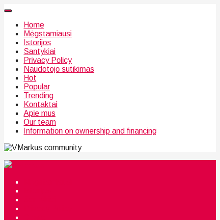
Home
Mėgstamiausi
Istorijos
Santykiai
Privacy Policy
Naudotojo sutikimas
Hot
Popular
Trending
Kontaktai
Apie mus
Our team
Information on ownership and financing
community
Mėgstamiausi
Istorijos
Santykiai
Privacy Policy
Citata