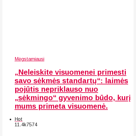
Mėgstamiausi
„Neleiskite visuomenei primesti
savo sėkmės standartų“: laimės
pojūtis nepriklauso nuo
„sėkmingo“ gyvenimo būdo, kurį
mums primeta visuomenė.
Hot
11.4k
75
74