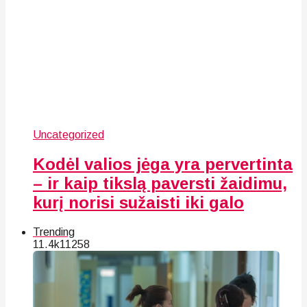
Uncategorized
Kodėl valios jėga yra pervertinta
– ir kaip tikslą paversti žaidimu,
kurį norisi sužaisti iki galo
Trending
11.4k
112
58