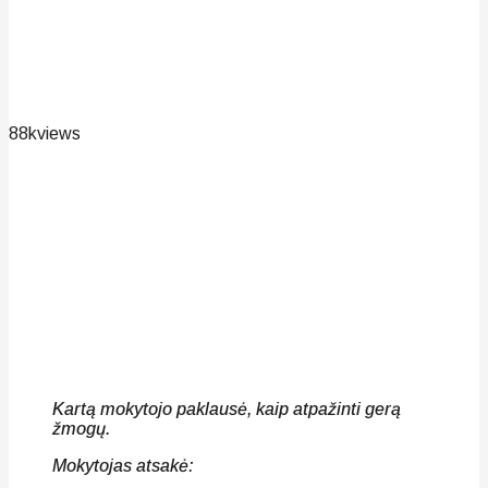
88k
views
Kartą mokytojo paklausė, kaip atpažinti gerą
žmogų.
Mokytojas atsakė: