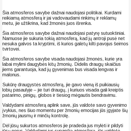
Šia atmosferos savybe dažnai naudojasi politikai. Kurdami
reikiamą atmosferą ir jai vadovaudami rinkimų ir reklamų
metu, jie užtikrina, kad žmonės juos išrenka.
Šia atmosferos savybe dažnai naudojasi patyrę sutuoktiniai.
Namuose jie sukuria tokią atmosferą, kad jų antroji pusė net
nesuka galvos ta kryptimi, iš kurios galėtų kilti pavojus šeimos
tvirtovei.
Šia atmosferos savybe visada naudojasi žmonės, kurie yra
labai mylimi daugybės kitų žmonių. Didelis draugų skaičius
jiems garantuoja, kad jų gyvenimas bus visada lengvas ir
malonus.
Sukūrę draugystės atmosferą, jie gavo vieną iš puikiausių
lobių pasaulyje – jie turi draugų, į kuriuos visada gali kreiptis
patarimo, pinigų, globos ir tiesiog mėgautis bendravimu.
Valdydami atmosferą aplink save, jūs valdote savo gyvenimo
įvykius, nes šiuo momentu per žmonių emocijas jūs įgyjate šių
žmonių jausmų ir minčių kontrolę.
Dėl jūsų sukurtos atmosferos jie pradeda jus mylėti ir pildyti
jūsų norus. Valdydami jus supančią atmosferą, jūs valdote