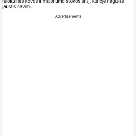
nuolatinės kovos ir malonumo stokos sritį, kurioje negalite
jaustis savimi.
Advertisements