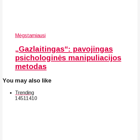
Mėgstamiausi
„Gazlaitingas“: pavojingas
psichologinės manipuliacijos
metodas
You may also like
Trending
145
114
10