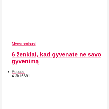
Mėgstamiausi
6 ženklai, kad gyvenate ne savo
gyvenimą
Popular
4.3k
166
81