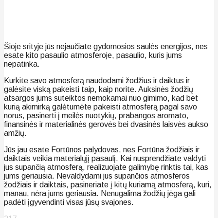
Šioje srityje jūs nejaučiate gydomosios saulės energijos, nes
esate kito pasaulio atmosferoje, pasaulio, kuris jums
nepatinka.
Kurkite savo atmosferą naudodami žodžius ir daiktus ir
galėsite viską pakeisti taip, kaip norite. Auksinės žodžių
atsargos jums suteiktos nemokamai nuo gimimo, kad bet
kurią akimirką galėtumėte pakeisti atmosferą pagal savo
norus, pasinerti į meilės nuotykių, prabangos aromato,
finansinės ir materialinės gerovės bei dvasinės laisvės aukso
amžių.
Jūs jau esate Fortūnos palydovas, nes Fortūna žodžiais ir
daiktais veikia materialųjį pasaulį. Kai nusprendžiate valdyti
jus supančią atmosferą, realizuojate galimybę rinktis tai, kas
jums geriausia. Nevaldydami jus supančios atmosferos
žodžiais ir daiktais, pasineriate į kitų kuriamą atmosferą, kuri,
manau, nėra jums geriausia. Nenugalima žodžių jėga gali
padėti įgyvendinti visas jūsų svajones.