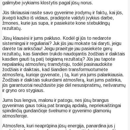
galimybe įvykiams klostytis pagal jūsų norus.
Jūs tikriausiai rasite savo gyvenime įrodymų ir faktų, kai jūs,
įkvėpti kažko iš vidaus, pradėjote valdyti įvykius darbe,
žmones, kurie jus supa, ir pasiekėte kone stebuklingų
rezultatų.
Jūsų klausėsi ir jums pakluso. Kodėl gi jūs to nedarote
sistemingai ir reguliariai? Juk jūs jau mokate tai daryti, jeigu
darėte tai anksčiau! Jeigu praeityje jau pasiekėte gerų
rezultatų, kas šiandien trukdo naudojantis žodžiais ir daiktais
kasdien gauti tą patį teigiamą rezultatą? Jūs jau tapote
nepalankių atmosferų tramdytoju, todėl pasinaudokite
žodžiais ir daiktais, kad šiandien transformuotumėte
atmosferą, kurioje gyvenate, į tą, kuri yra jums palankiausia.
Žodžiais ir daiktais sukurdami atmosferą, kuri jums patinka,
jūs garantuotai neuždusite joje dėl nesusipratimų, nešvarumų
ir gryno oro stygiaus.
Jums bus lengva, malonu ir patogu, nes jūsų brangus
gyvenimas gaus tokią pat brangią apdailą, nepriekaištingai
spindinčią gundančioje švelnumo ir gyvenimo glamonių
atmosferoje.
Atmosfera, kuri neaprūpina jūsų energija, panardina jus į