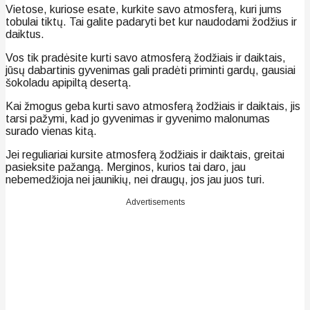
Vietose, kuriose esate, kurkite savo atmosferą, kuri jums
tobulai tiktų. Tai galite padaryti bet kur naudodami žodžius ir
daiktus.
Vos tik pradėsite kurti savo atmosferą žodžiais ir daiktais,
jūsų dabartinis gyvenimas gali pradėti priminti gardų, gausiai
šokoladu apipiltą desertą.
Kai žmogus geba kurti savo atmosferą žodžiais ir daiktais, jis
tarsi pažymi, kad jo gyvenimas ir gyvenimo malonumas
surado vienas kitą.
Jei reguliariai kursite atmosferą žodžiais ir daiktais, greitai
pasieksite pažangą. Merginos, kurios tai daro, jau
nebemedžioja nei jaunikių, nei draugų, jos jau juos turi.
Advertisements