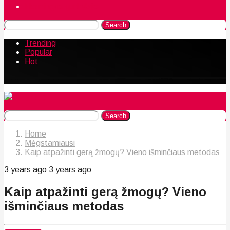
Naudingos gudrybės
Search
Trending
Popular
Hot
Search
Home
Mėgstamiausi
Kaip atpažinti gerą žmogų? Vieno išminčiaus metodas
3 years ago
3 years ago
Kaip atpažinti gerą žmogų? Vieno
išminčiaus metodas