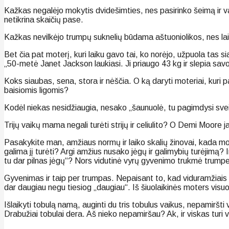
Kažkas negalėjo mokytis dvidešimties, nes pasirinko šeimą ir vai
netikrina skaičių pase.
Kažkas nevilkėjo trumpų suknelių būdama aštuoniolikos, nes laik
Bet čia pat moterį, kuri laiku gavo tai, ko norėjo, užpuola tas 
„50-metė Janet Jackson laukiasi. Ji priaugo 43 kg ir slepia sav
Koks siaubas, sena, stora ir nėščia. O ką daryti moteriai, kuri 
baisiomis ligomis?
Kodėl niekas nesidžiaugia, nesako „šaunuolė, tu pagimdysi sveik
Trijų vaikų mama negali turėti strijų ir celiulito? O Demi Moore
Pasakykite man, amžiaus normų ir laiko skalių žinovai, kada mote
galima jį turėti? Argi amžius nusako jėgų ir galimybių turėjimą? 
tu dar pilnas jėgų“? Nors vidutinė vyrų gyvenimo trukmė trump
Gyvenimas ir taip per trumpas. Nepaisant to, kad viduramžiais r
dar daugiau negu tiesiog „daugiau“. Iš šiuolaikinės moters visuome
Išlaikyti tobulą namą, auginti du tris tobulus vaikus, nepamiršti 
Drabužiai tobulai dera. Aš nieko nepamiršau? Ak, ir viskas tur