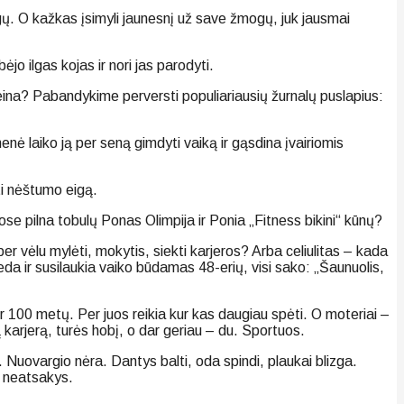
ėgų. O kažkas įsimyli jaunesnį už save žmogų, juk jausmai
o ilgas kojas ir nori jas parodyti.
ateina? Pabandykime perversti populiariausių žurnalų puslapius:
nė laiko ją per seną gimdyti vaiką ir gąsdina įvairiomis
ti nėštumo eigą.
ose pilna tobulų Ponas Olimpija ir Ponia „Fitness bikini“ kūnų?
r vėlu mylėti, mokytis, siekti karjeros? Arba celiulitas – kada
veda ir susilaukia vaiko būdamas 48-erių, visi sako: „Šaunuolis,
 100 metų. Per juos reikia kur kas daugiau spėti. O moteriai –
gą karjerą, turės hobį, o dar geriau – du. Sportuos.
a. Nuovargio nėra. Dantys balti, oda spindi, plaukai blizga.
s neatsakys.