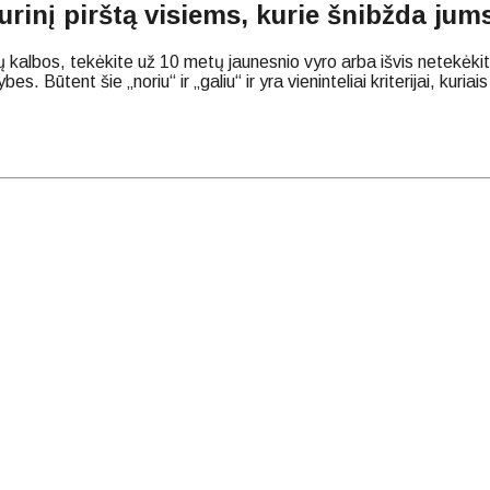
rinį pirštą visiems, kurie šnibžda jums
ų kalbos, tekėkite už 10 metų jaunesnio vyro arba išvis netekėk
 Būtent šie „noriu“ ir „galiu“ ir yra vieninteliai kriterijai, kuriai