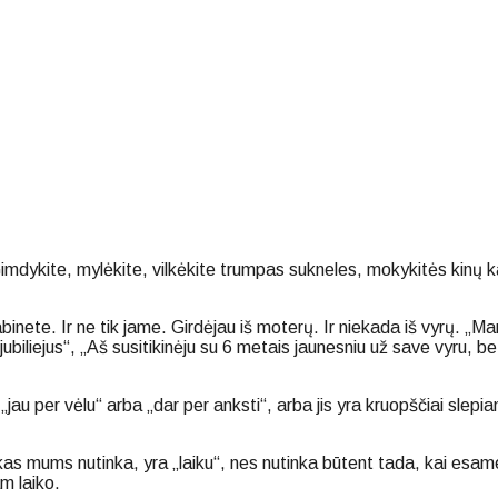
 Gimdykite, mylėkite, vilkėkite trumpas sukneles, mokykitės kinų 
inete. Ir ne tik jame. Girdėjau iš moterų. Ir niekada iš vyrų. „Ma
jubiliejus“, „Aš susitikinėju su 6 metais jaunesniu už save vyru, b
jau per vėlu“ arba „dar per anksti“, arba jis yra kruopščiai slep
kas mums nutinka, yra „laiku“, nes nutinka būtent tada, kai esa
m laiko.