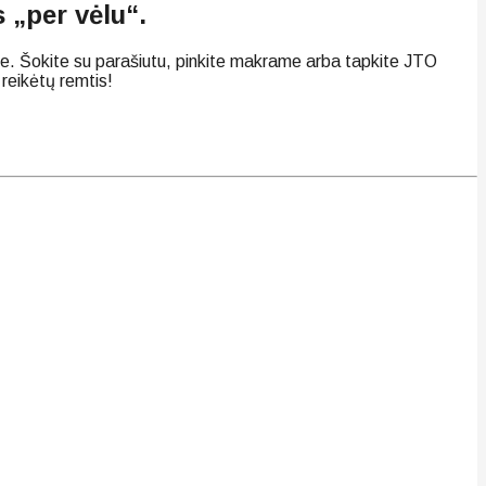
 „per vėlu“.
ite. Šokite su parašiutu, pinkite makrame arba tapkite JTO
s reikėtų remtis!