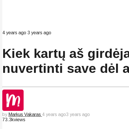
4 years ago
3 years ago
Kiek kartų aš girdėj
nuvertinti save dėl 
by
Markus Vakaras
4 years ago
3 years ago
73.3k
views