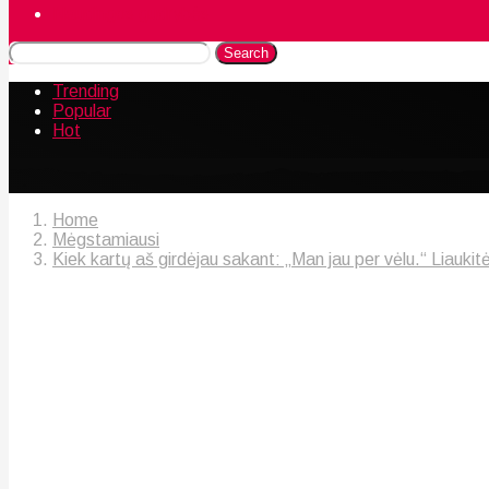
Naudingos gudrybės
Search
Trending
Popular
Hot
Home
Mėgstamiausi
Kiek kartų aš girdėjau sakant: „Man jau per vėlu.“ Liaukit