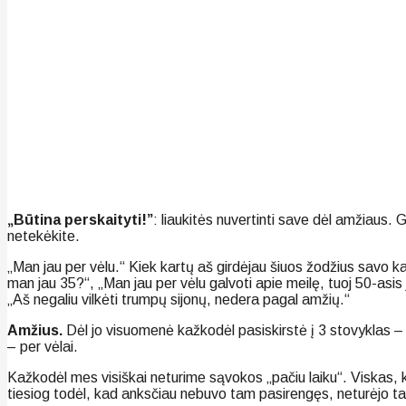
„Būtina perskaityti!”
: liaukitės nuvertinti save dėl amžiaus.
netekėkite.
„Man jau per vėlu.“ Kiek kartų aš girdėjau šiuos žodžius savo kab
man jau 35?“, „Man jau per vėlu galvoti apie meilę, tuoj 50-asis 
„Aš negaliu vilkėti trumpų sijonų, nedera pagal amžių.“
Amžius.
Dėl jo visuomenė kažkodėl pasiskirstė į 3 stovyklas – „
– per vėlai.
Kažkodėl mes visiškai neturime sąvokos „pačiu laiku“. Viskas, 
tiesiog todėl, kad anksčiau nebuvo tam pasirengęs, neturėjo ta