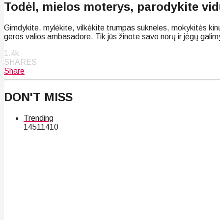
Todėl, mielos moterys, parodykite vidu
Gimdykite, mylėkite, vilkėkite trumpas sukneles, mokykitės kin
geros valios ambasadore. Tik jūs žinote savo norų ir jėgų galimybes.
1.4k
SHARES
Share
DON'T MISS
Trending
145
114
10