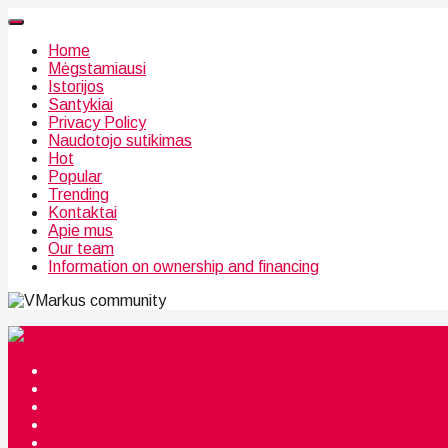
Home
Mėgstamiausi
Istorijos
Santykiai
Privacy Policy
Naudotojo sutikimas
Hot
Popular
Trending
Kontaktai
Apie mus
Our team
Information on ownership and financing
community
Mėgstamiausi
Istorijos
Santykiai
Privacy Policy
Citata