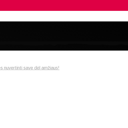
ės nuvertinti save dėl amžiaus!