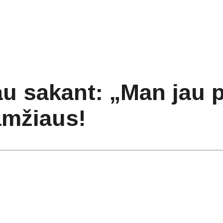
au sakant: „Man jau p
amžiaus!