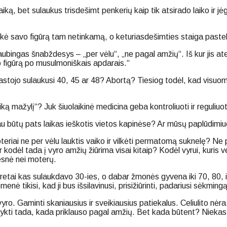
ką, bet sulaukus trisdešimt penkerių kaip tik atsirado laiko ir j
ė savo figūrą tam netinkamą, o keturiasdešimties staiga pastebėj
siaubingas šnabždesys – „per vėlu“, „ne pagal amžių“. Iš kur jis 
o figūrą po musulmoniškais apdarais.“
pastojo sulaukusi 40, 45 ar 48? Abortą? Tiesiog todėl, kad visuome
ą mažylį“? Juk šiuolaikinė medicina geba kontroliuoti ir reguliuo
 jau būtų pats laikas ieškotis vietos kapinėse? Ar mūsų paplūdimiu
riai ne per vėlu lauktis vaiko ir vilkėti permatomą suknelę? Ne pe
Ir kodėl tada į vyro amžių žiūrima visai kitaip? Kodėl vyrui, kuris 
esnė nei moterų.
etai kas sulaukdavo 30-ies, o dabar žmonės gyvena iki 70, 80, ir
nė tikisi, kad ji bus išsilavinusi, prisižiūrinti, padariusi sėkmin
vyro. Gaminti skaniausius ir sveikiausius patiekalus. Celiulito nėr
i vykti tada, kada priklauso pagal amžių. Bet kada būtent? Nieka