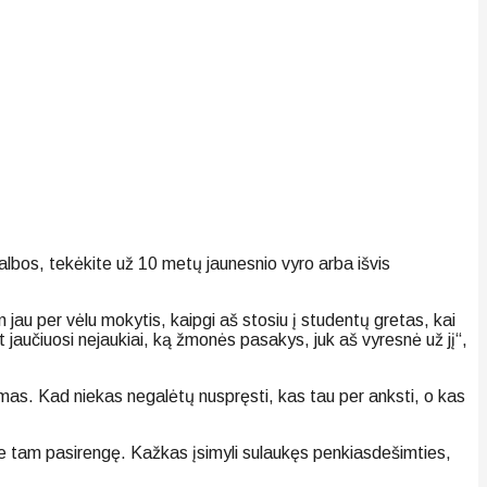
kalbos, tekėkite už 10 metų jaunesnio vyro arba išvis
n jau per vėlu mokytis, kaipgi aš stosiu į studentų gretas, kai
et jaučiuosi nejaukiai, ką žmonės pasakys, juk aš vyresnė už jį“,
iamas. Kad niekas negalėtų nuspręsti, kas tau per anksti, o kas
me tam pasirengę. Kažkas įsimyli sulaukęs penkiasdešimties,