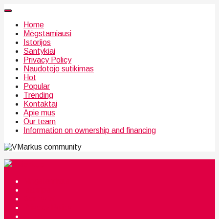
Home
Mėgstamiausi
Istorijos
Santykiai
Privacy Policy
Naudotojo sutikimas
Hot
Popular
Trending
Kontaktai
Apie mus
Our team
Information on ownership and financing
community
Mėgstamiausi
Istorijos
Santykiai
Privacy Policy
Citata