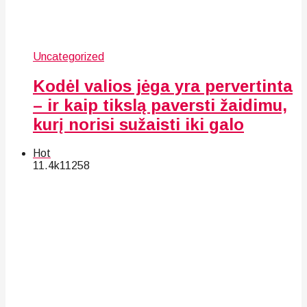
Uncategorized
Kodėl valios jėga yra pervertinta
– ir kaip tikslą paversti žaidimu,
kurį norisi sužaisti iki galo
Hot
11.4k
112
58