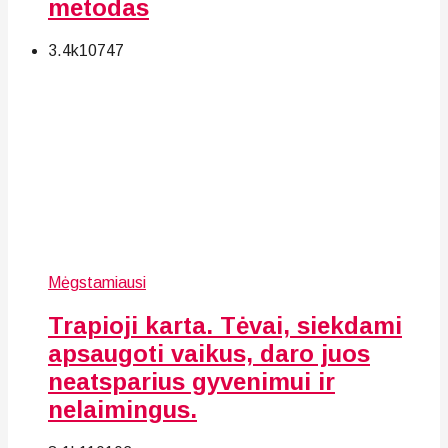
metodas
3.4k
107
47
Mėgstamiausi
Trapioji karta. Tėvai, siekdami
apsaugoti vaikus, daro juos
neatsparius gyvenimui ir
nelaimingus.