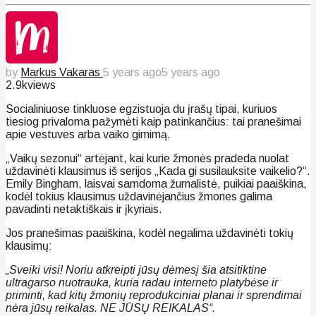
by
Markus Vakaras
5 years ago
5 years ago
2.9k
views
Socialiniuose tinkluose egzistuoja du įrašų tipai, kuriuos
tiesiog privaloma pažymėti kaip patinkančius: tai pranešimai
apie vestuves arba vaiko gimimą.
„Vaikų sezonui“ artėjant, kai kurie žmonės pradeda nuolat
uždavinėti klausimus iš serijos „Kada gi susilauksite vaikelio?“.
Emily Bingham, laisvai samdoma žurnalistė, puikiai paaiškina,
kodėl tokius klausimus uždavinėjančius žmones galima
pavadinti netaktiškais ir įkyriais.
Jos pranešimas paaiškina, kodėl negalima uždavinėti tokių
klausimų:
„Sveiki visi! Noriu atkreipti jūsų dėmesį šia atsitiktine
ultragarso nuotrauka, kuria radau interneto platybėse ir
priminti, kad kitų žmonių reprodukciniai planai ir sprendimai
nėra jūsų reikalas. NE JŪSŲ REIKALAS“.