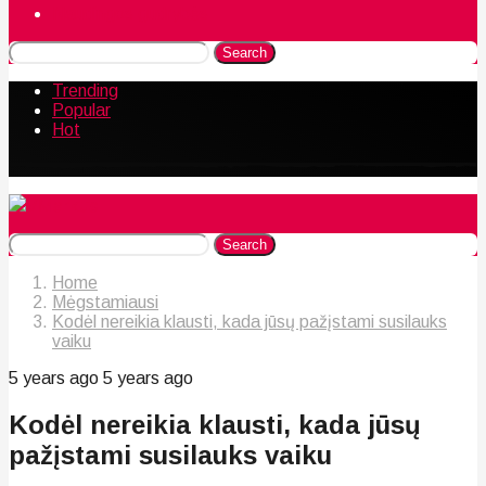
Naudingos gudrybės
Search
Trending
Popular
Hot
Search
Home
Mėgstamiausi
Kodėl nereikia klausti, kada jūsų pažįstami susilauks
vaiku
5 years ago
5 years ago
Kodėl nereikia klausti, kada jūsų
pažįstami susilauks vaiku