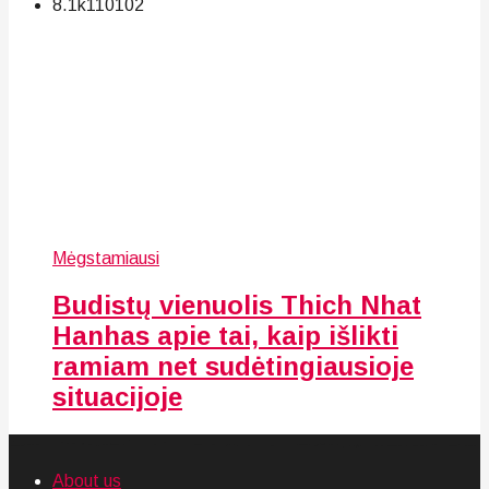
8.1k
110
102
Mėgstamiausi
Budistų vienuolis Thich Nhat
Hanhas apie tai, kaip išlikti
ramiam net sudėtingiausioje
situacijoje
About us