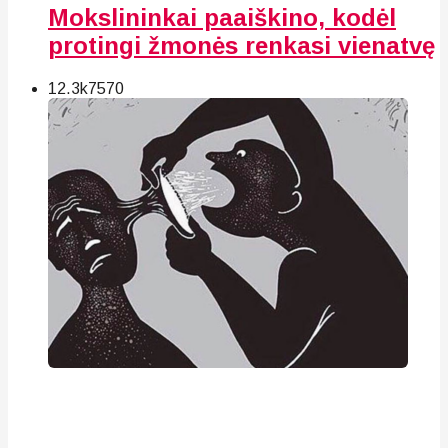
Mokslininkai paaiškino, kodėl
protingi žmonės renkasi vienatvę
12.3k
75
70