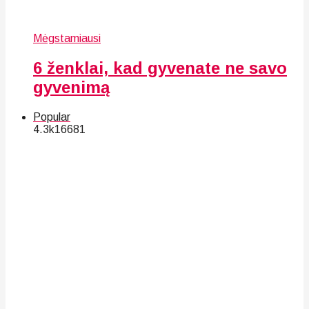
Mėgstamiausi
6 ženklai, kad gyvenate ne savo
gyvenimą
Popular
4.3k
166
81