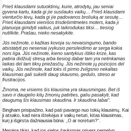
Prieš klausdami sutuoktinių, kurie, atrodytų, jau seniai
gyvena kartu, kada gi jie susilauks vaikų… Prieš klausdami
vienturčio tėvų, kada gi jie padovanos broliuką ar sesutę…
Prieš klausdami vienišos trisdešimtmetės moters, kada ji
planuoja gimdyti vaikus, juk laikrodukas tiksi… tiesiog
nutilkite. Prašau, nieko nesakykite.
Jūs nežinote, o kažkas kovoja su nevaisingumo, bando
atsistatyti po neseniai įvykusio persileidimo ar serga kokia
nors liga. Jūs nežinote, kieno santykius ištiko krizė, kas
patiria didžiulį stresą arba tiesiog dabar tam yra netinkamas
laikas dėl tam tikrų priežasčių. Jūs nežinote jų pozicijos dėl
vaikų. Jūs nežinote, kad toks iš pirmo žvilgsnio nekaltas
klausimas gali sukelti daug skausmo, gedulo, streso ar
frustracijos.
Žinoma, ne visiems šis klausima yra skausmingas. Bet iš
savo ir daugelio kitų žmonių patirties, galiu pasakyti, kad
daugumą šis klausimas skaudina. Ir skaudina labai“.
Bingham prisipažino, kad pati pavargo nuo tokių klausimų. Kai
ji atsako, kad nėra ištekėjus ir vaikų neturi, kitas klausimas,
kurį ji išgirsta dažniausiai būna: „O ar norėtum?“.
Mergina tikisi, kad jos sielos šauksmas privers pernelyg