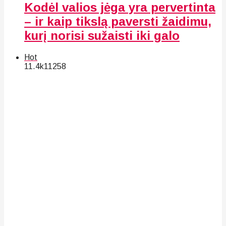
Kodėl valios jėga yra pervertinta
– ir kaip tikslą paversti žaidimu,
kurį norisi sužaisti iki galo
Hot
11.4k
112
58