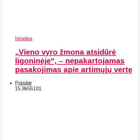
Istorijos
„Vieno vyro žmona atsidūrė
ligoninėje“, – nepakartojamas
pasakojimas apie artimųjų vertę
Popular
15.8k
55
101