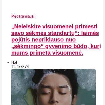
Mėgstamiausi
„Neleiskite visuomenei primesti
savo sėkmės standartų“: laimės
pojūtis nepriklauso nuo
„sėkmingo“ gyvenimo būdo, kurį
mums primeta visuomenė.
Hot
11.4k
75
74