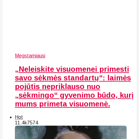
Mėgstamiausi
„Neleiskite visuomenei primesti
savo sėkmės standartų“: laimės
pojūtis nepriklauso nuo
„sėkmingo“ gyvenimo būdo, kurį
mums primeta visuomenė.
Hot
11.4k
75
74