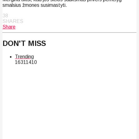
smalsius žmones susimastyti.
38
SHARES
Share
DON'T MISS
Trending
163
114
10