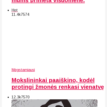
mums primeta visuomenė.
Hot
11.4k
75
74
Mėgstamiausi
Mokslininkai paaiškino, kodėl
protingi žmonės renkasi vienatvę
12.3k
75
70