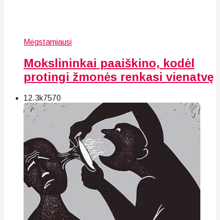
Mėgstamiausi
Mokslininkai paaiškino, kodėl
protingi žmonės renkasi vienatvę
12.3k
75
70