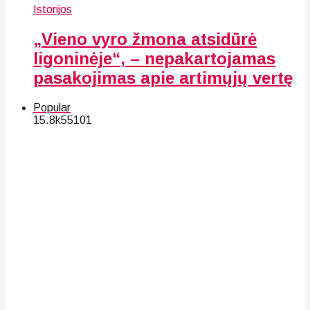
Istorijos
„Vieno vyro žmona atsidūrė
ligoninėje“, – nepakartojamas
pasakojimas apie artimųjų vertę
Popular
15.8k
55
101