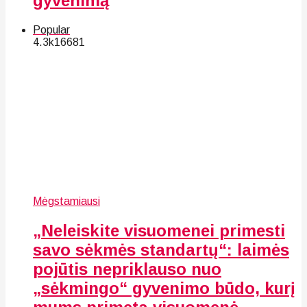
gyvenimą
Popular
4.3k
166
81
Mėgstamiausi
„Neleiskite visuomenei primesti
savo sėkmės standartų“: laimės
pojūtis nepriklauso nuo
„sėkmingo“ gyvenimo būdo, kurį