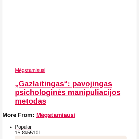
Mėgstamiausi
„Gazlaitingas“: pavojingas
psichologinės manipuliacijos
metodas
More From:
Mėgstamiausi
Popular
15.8k
55
101