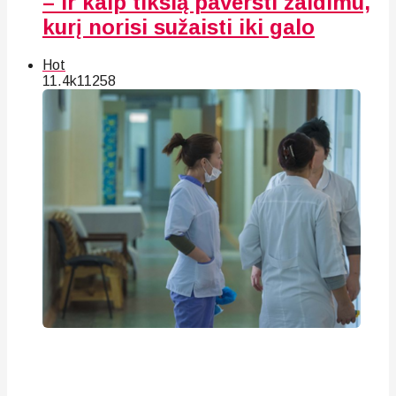
– ir kaip tikslą paversti žaidimu,
kurį norisi sužaisti iki galo
Hot
11.4k
112
58