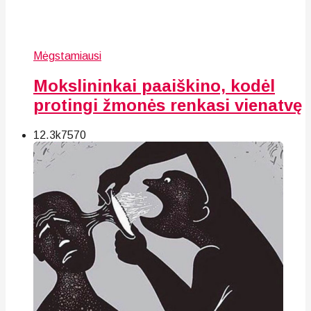
Mėgstamiausi
Mokslininkai paaiškino, kodėl
protingi žmonės renkasi vienatvę
12.3k
75
70