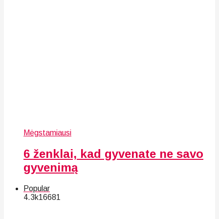
Mėgstamiausi
6 ženklai, kad gyvenate ne savo
gyvenimą
Popular
4.3k
166
81