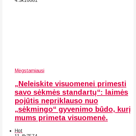
4.3k
166
81
Mėgstamiausi
„Neleiskite visuomenei primesti
savo sėkmės standartų“: laimės
pojūtis nepriklauso nuo
„sėkmingo“ gyvenimo būdo, kurį
mums primeta visuomenė.
Hot