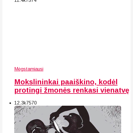
11.4k
75
74
Mėgstamiausi
Mokslininkai paaiškino, kodėl
protingi žmonės renkasi vienatvę
12.3k
75
70