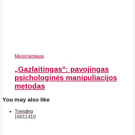
Mėgstamiausi
„Gazlaitingas“: pavojingas
psichologinės manipuliacijos
metodas
You may also like
Trending
160
114
10