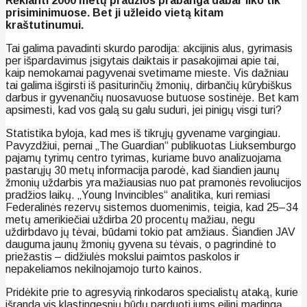
Rėkianti 2000 metų pradžios prabanga dabar liko tik
prisiminimuose. Bet ji užleido vietą kitam
kraštutinumui.
Tai galima pavadinti skurdo parodija: akcijinis alus, gyrimasis
per išpardavimus įsigytais daiktais ir pasakojimai apie tai,
kaip nemokamai pagyvenai svetimame mieste. Vis dažniau
tai galima išgirsti iš pasiturinčių žmonių, dirbančių kūrybiškus
darbus ir gyvenančių nuosavuose butuose sostinėje. Bet kam
apsimesti, kad vos galą su galu suduri, jei pinigų visgi turi?
Statistika byloja, kad mes iš tikrųjų gyvename vargingiau.
Pavyzdžiui, pernai „The Guardian“ publikuotas Liuksemburgo
pajamų tyrimų centro tyrimas, kuriame buvo analizuojama
pastarųjų 30 metų informacija parodė, kad šiandien jaunų
žmonių uždarbis yra mažiausias nuo pat pramonės revoliucijos
pradžios laikų. „Young Invincibles“ analitika, kuri remiasi
Federalinės rezervų sistemos duomenimis, teigia, kad 25–34
metų amerikiečiai uždirba 20 procentų mažiau, negu
uždirbdavo jų tėvai, būdami tokio pat amžiaus. Šiandien JAV
dauguma jaunų žmonių gyvena su tėvais, o pagrindinė to
priežastis – didžiulės mokslui paimtos paskolos ir
nepakeliamos nekilnojamojo turto kainos.
Pridėkite prie to agresyvią rinkodaros specialistų ataką, kurie
išranda vis klastingesnių būdų parduoti jums eilinį madingą