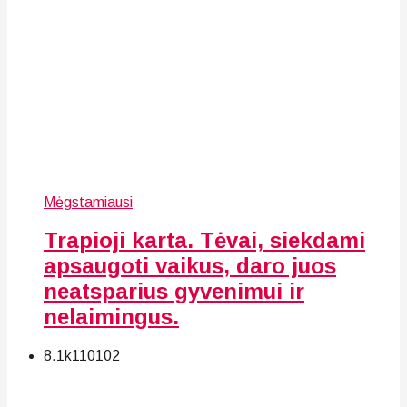
Mėgstamiausi
Trapioji karta. Tėvai, siekdami
apsaugoti vaikus, daro juos
neatsparius gyvenimui ir
nelaimingus.
8.1k
110
102