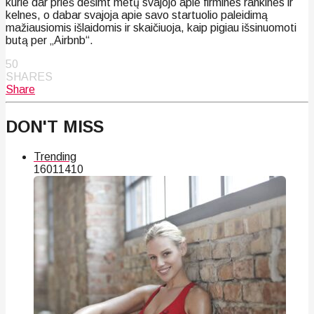
kurie dar prieš dešimt metų svajojo apie firmines rankines ir
kelnes, o dabar svajoja apie savo startuolio paleidimą
mažiausiomis išlaidomis ir skaičiuoja, kaip pigiau išsinuomoti
butą per „Airbnb“.
50
SHARES
Share
DON'T MISS
Trending
160
114
10