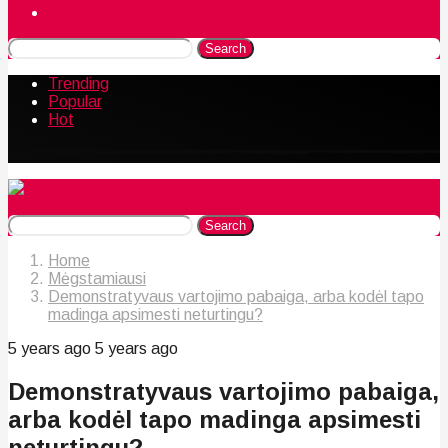
Naudingos gudrybės
Search
Trending
Popular
Hot
Search
Home
Mėgstamiausi
Demonstratyvaus vartojimo pabaiga, arba kodėl tapo
madinga apsimesti neturtingu?
5 years ago
5 years ago
Demonstratyvaus vartojimo pabaiga,
arba kodėl tapo madinga apsimesti
neturtingu?