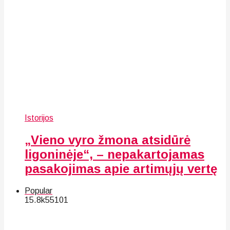
Istorijos
„Vieno vyro žmona atsidūrė
ligoninėje“, – nepakartojamas
pasakojimas apie artimųjų vertę
Popular
15.8k
55
101