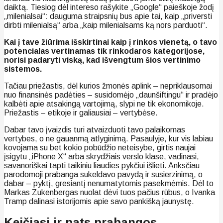
daiktą. Tiesiog dėl intereso rašykite „Google“ paieškoje žodį
„milenialsai“: dauguma straipsnių bus apie tai, kaip „priversti
dirbti milenialsą“ arba „kaip milenialsams ką nors parduoti“.
Kai į tave žiūrima išskirtinai kaip į rinkos vienetą, o tavo
potencialas vertinamas tik rinkodaros kategorijose,
norisi padaryti viską, kad išvengtum šios vertinimo
sistemos.
Tačiau priežastis, dėl kurios žmonės aplink – nepriklausomai
nuo finansinės padėties – susidomėjo „daunšiftingu“ ir pradėjo
kalbėti apie atsakingą vartojimą, slypi ne tik ekonomikoje.
Priežastis – etikoje ir galiausiai – vertybėse.
Dabar tavo įvaizdis turi atvaizduoti tavo palaikomas
vertybes, o ne gauanmą atlyginimą. Pasaulyje, kur vis labiau
kovojama su bet kokio pobūdžio neteisybe, girtis naujai
įsigytu „iPhone X“ arba skrydžiais verslo klase, vadinasi,
savanoriškai tapti taikiniu liaudies pykčiui išlieti. Anksčiau
parodomoji prabanga sukeldavo pavydą ir susierzinimą, o
dabar – pyktį, gresiantį nenumatytomis pasekmėmis. Dėl to
Markas Zukenbergas nuolat dėvi tuos pačius rūbus, o Ivanka
Tramp dalinasi istorijomis apie savo pankišką jaunystę.
Keičiasi ir pats prabangos