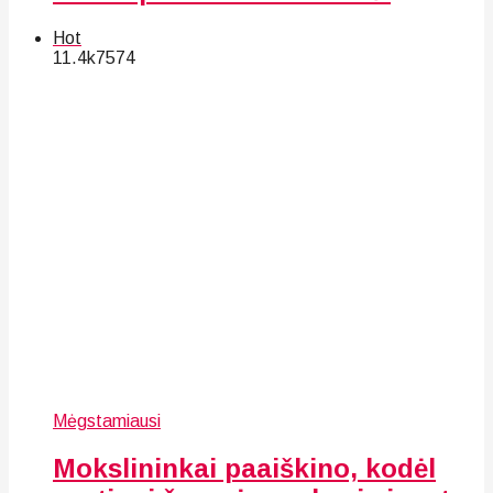
Hot
11.4k
75
74
Mėgstamiausi
Mokslininkai paaiškino, kodėl