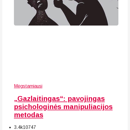
Mėgstamiausi
„Gazlaitingas“: pavojingas
psichologinės manipuliacijos
metodas
3.4k
107
47