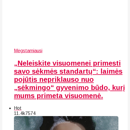
Mėgstamiausi
„Neleiskite visuomenei primesti
savo sėkmės standartų“: laimės
pojūtis nepriklauso nuo
„sėkmingo“ gyvenimo būdo, kurį
mums primeta visuomenė.
Hot
11.4k
75
74