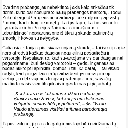
Svetima prabanga jau nebekrinta į akis kaip anksčiau tik
tiems, kurie dar nesuprato naujų prabangos markerių. Todėl
Zukenbergo džemperis nepriartina jo prie milijono paprastų
žmonių, kad ir kaip jie norėtų, kad jis taptų kartos simboliu.
Lygiai kaip ir buržuazijos žaidimai kairuoliškumo ir
„daunfišingo“ nepriartina prie iš tikrųjų skurdą patiriančių
žmonių ir kovos su nelygybe.
Galiausiai istorija apie įsivaizduojamą skurdą – tai istorija apie
norą atrodyti kažkuo daugiau negu eiliniu pasauliečiu ir
vartotoju. Nepaisant to, kad suvartojame vis dar daugiau nei
pagaminame, būti tiesiog vartotoju – gėda. Ir geriausias
būdas nukreipti aplinkinių dėmesį į tai, ką darai, – tai visaip
rodyti, kad pinigai tau nerūpi arba bent jau nėra pirmoje
vietoje, o dėl svajonės lengvai pratempsi porą savaičių
maitindamasis vien tik grikiais ir gerdamas pigią arbatą.
„Kol karas bus laikomas kažkuo nedoru, jis
išlaikys savo žavesį; bet kai jis bus laikomas
vulgariu, nustos būti populiarus“, – šis Oskaro
Vaildo aforizmas visiškai atitinka parodomąją
prabangą.
Tapusi vulgari, ji prarado galią ir nustojo būti geidžiama tų,