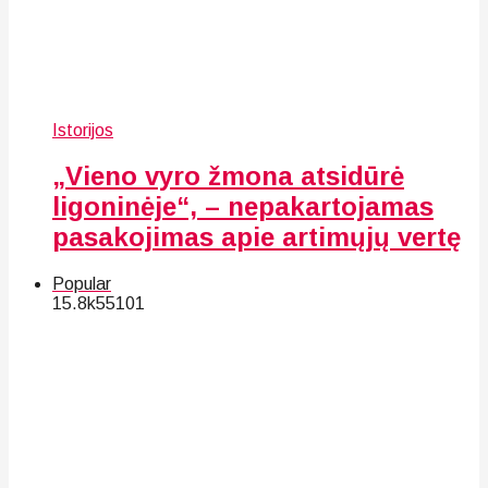
Istorijos
„Vieno vyro žmona atsidūrė
ligoninėje“, – nepakartojamas
pasakojimas apie artimųjų vertę
Popular
15.8k
55
101