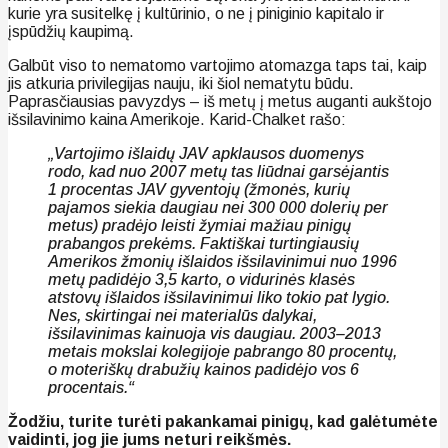
kurie yra susitelkę į kultūrinio, o ne į piniginio kapitalo ir
įspūdžių kaupimą.
Galbūt viso to nematomo vartojimo atomazga taps tai, kaip
jis atkuria privilegijas nauju, iki šiol nematytu būdu.
Paprasčiausias pavyzdys – iš metų į metus auganti aukštojo
išsilavinimo kaina Amerikoje. Karid-Chalket rašo:
„Vartojimo išlaidų JAV apklausos duomenys
rodo, kad nuo 2007 metų tas liūdnai garsėjantis
1 procentas JAV gyventojų (žmonės, kurių
pajamos siekia daugiau nei 300 000 dolerių per
metus) pradėjo leisti žymiai mažiau pinigų
prabangos prekėms. Faktiškai turtingiausių
Amerikos žmonių išlaidos išsilavinimui nuo 1996
metų padidėjo 3,5 karto, o vidurinės klasės
atstovų išlaidos išsilavinimui liko tokio pat lygio.
Nes, skirtingai nei materialūs dalykai,
išsilavinimas kainuoja vis daugiau. 2003–2013
metais mokslai kolegijoje pabrango 80 procentų,
o moteriškų drabužių kainos padidėjo vos 6
procentais.“
Žodžiu, turite turėti pakankamai pinigų, kad galėtumėte
vaidinti, jog jie jums neturi reikšmės.