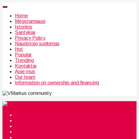
Home
Mėgstamiausi
Istorijos
Santykiai
Privacy Policy
Naudotojo sutikimas
Hot
Popular
Trending
Kontaktai
Apie mus
Our team
Information on ownership and financing
community
Mėgstamiausi
Istorijos
Santykiai
Privacy Policy
Citata