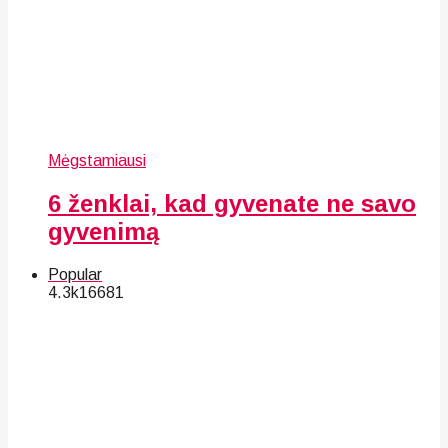
Mėgstamiausi
6 ženklai, kad gyvenate ne savo
gyvenimą
Popular
4.3k
166
81