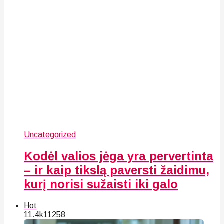
Uncategorized
Kodėl valios jėga yra pervertinta
– ir kaip tikslą paversti žaidimu,
kurį norisi sužaisti iki galo
Hot
11.4k
112
58