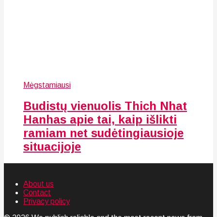
Mėgstamiausi
Budistų vienuolis Thich Nhat
Hanhas apie tai, kaip išlikti
ramiam net sudėtingiausioje
situacijoje
About us
Contact
Privacy policy