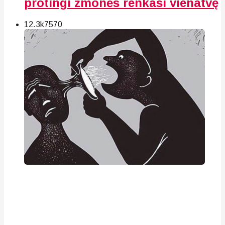
protingi žmonės renkasi vienatvę
12.3k
75
70