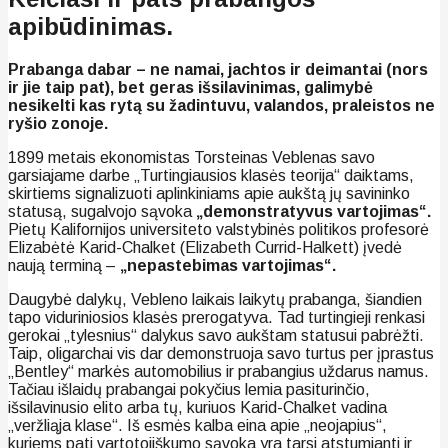
apibūdinimas.
Prabanga dabar – ne namai, jachtos ir deimantai (nors
ir jie taip pat), bet geras išsilavinimas, galimybė
nesikelti kas rytą su žadintuvu, valandos, praleistos ne
ryšio zonoje.
1899 metais ekonomistas Torsteinas Veblenas savo
garsiajame darbe „Turtingiausios klasės teorija“ daiktams,
skirtiems signalizuoti aplinkiniams apie aukštą jų savininko
statusą, sugalvojo sąvoka
„demonstratyvus vartojimas“.
Pietų Kalifornijos universiteto valstybinės politikos profesorė
Elizabėtė Karid-Chalket (Elizabeth Currid-Halkett) įvedė
naują terminą –
„nepastebimas vartojimas“.
Daugybė dalykų, Vebleno laikais laikytų prabanga, šiandien
tapo viduriniosios klasės prerogatyva. Tad turtingieji renkasi
gerokai „tylesnius“ dalykus savo aukštam statusui pabrėžti.
Taip, oligarchai vis dar demonstruoja savo turtus per įprastus
„Bentley“ markės automobilius ir prabangius uždarus namus.
Tačiau išlaidų prabangai pokyčius lemia pasiturinčio,
išsilavinusio elito arba tų, kuriuos Karid-Chalket vadina
„veržliąja klase“. Iš esmės kalba eina apie „neojapius“,
kuriems pati vartotojiškumo sąvoka yra tarsi atstumianti ir