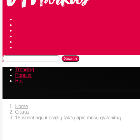
Mėgstamiausi
Istorijos
Santykiai
Privacy Policy
Citata
Naudingos gudrybės
Search
Trending
Popular
Hot
Home
Citata
15 išmintingų ir gražių faktų apie mūsų gyvenimą