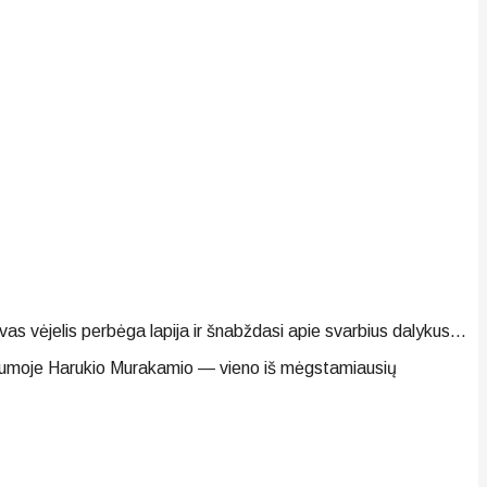
ngvas vėjelis perbėga lapija ir šnabždasi apie svarbius dalykus…
e žalumoje Harukio Murakamio — vieno iš mėgstamiausių