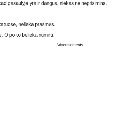
d pasaulyje yra ir dangus, niekas nė neprisimins.
ekstuose, nelieka prasmės.
je. O po to belieka numirti.
Advertisements