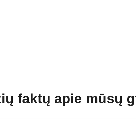
ažių faktų apie mūsų