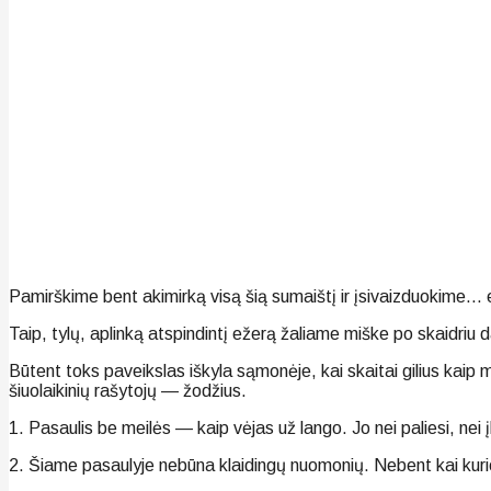
Pamirškime bent akimirką visą šią sumaištį ir įsivaizduokime… 
Taip, tylų, aplinką atspindintį ežerą žaliame miške po skaidriu 
Būtent toks paveikslas iškyla sąmonėje, kai skaitai gilius kaip
šiuolaikinių rašytojų — žodžius.
1. Pasaulis be meilės — kaip vėjas už lango. Jo nei paliesi, nei 
2. Šiame pasaulyje nebūna klaidingų nuomonių. Nebent kai kurio