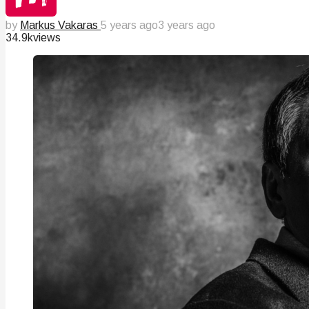
by
Markus Vakaras
5 years ago
3 years ago
34.9k
views