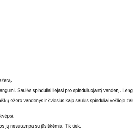
ežerą.
dangumi. Saulės spinduliai liejasi pro spinduliuojantį vandenį. Le
 miškų ežero vandenys ir šviesius kaip saulės spinduliai vešlioj
įkvėpsi.
s jų nesutampa su jūsiškėmis. Tik tiek.