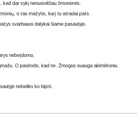
, kad dar sykį nenusivilčiau žmonėmis.
monių, o tas mažytis, kurį tu atradai pats.
atys svarbiausi dalykai šiame pasaulyje.
idarys nebeįdomu.
amažu. O pasirodo, kad ne. Žmogus suauga akimirksniu.
aulyje nebeliks ko bijoti.