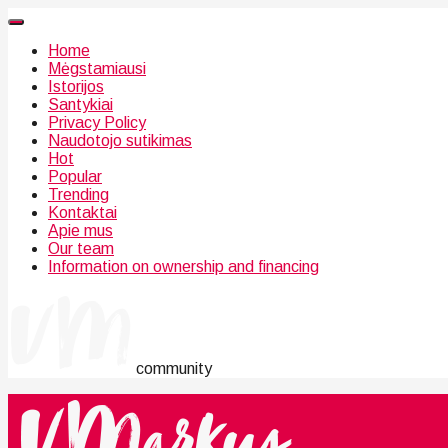
Home
Mėgstamiausi
Istorijos
Santykiai
Privacy Policy
Naudotojo sutikimas
Hot
Popular
Trending
Kontaktai
Apie mus
Our team
Information on ownership and financing
community