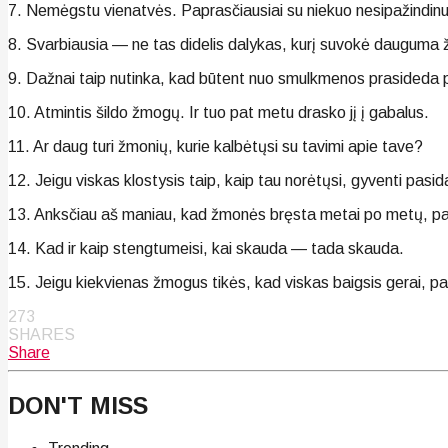
7. Nemėgstu vienatvės. Paprasčiausiai su niekuo nesipažindinu
8. Svarbiausia — ne tas didelis dalykas, kurį suvokė dauguma ž
9. Dažnai taip nutinka, kad būtent nuo smulkmenos prasideda p
10. Atmintis šildo žmogų. Ir tuo pat metu drasko jį į gabalus.
11. Ar daug turi žmonių, kurie kalbėtųsi su tavimi apie tave?
12. Jeigu viskas klostysis taip, kaip tau norėtųsi, gyventi pas
13. Anksčiau aš maniau, kad žmonės bręsta metai po metų, p
14. Kad ir kaip stengtumeisi, kai skauda — tada skauda.
15. Jeigu kiekvienas žmogus tikės, kad viskas baigsis gerai, pas
273
SHARES
Share
DON'T MISS