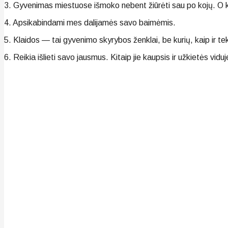
3. Gyvenimas miestuose išmoko nebent žiūrėti sau po kojų. O ka
4. Apsikabindami mes dalijamės savo baimėmis.
5. Klaidos — tai gyvenimo skyrybos ženklai, be kurių, kaip ir t
6. Reikia išlieti savo jausmus. Kitaip jie kaupsis ir užkietės vidu