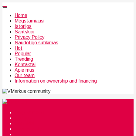
Home
Mėgstamiausi
Istorijos
Santykiai
Privacy Policy
Naudotojo sutikimas
Hot
Popular
Trending
Kontaktai
Apie mus
Our team
Information on ownership and financing
community
Mėgstamiausi
Istorijos
Santykiai
Privacy Policy
Citata