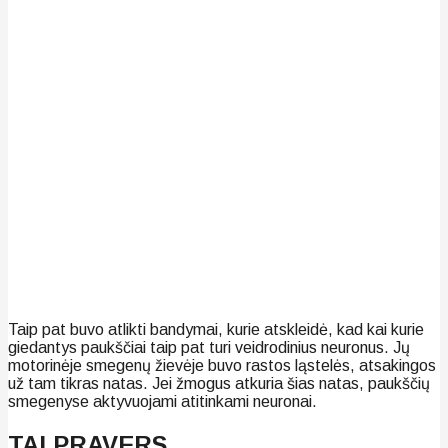
Taip pat buvo atlikti bandymai, kurie atskleidė, kad kai kurie
giedantys paukščiai taip pat turi veidrodinius neuronus. Jų
motorinėje smegenų žievėje buvo rastos ląstelės, atsakingos
už tam tikras natas. Jei žmogus atkuria šias natas, paukščių
smegenyse aktyvuojami atitinkami neuronai.
TAI PRAVERS