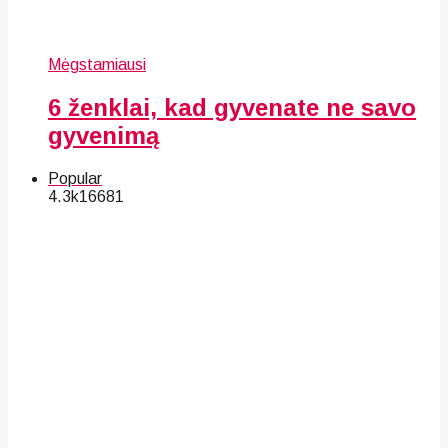
Mėgstamiausi
6 ženklai, kad gyvenate ne savo
gyvenimą
Popular
4.3k
166
81