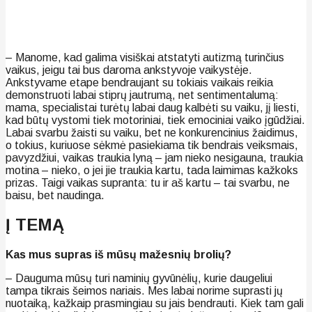
– Manome, kad galima visiškai atstatyti autizmą turinčius
vaikus, jeigu tai bus daroma ankstyvoje vaikystėje.
Ankstyvame etape bendraujant su tokiais vaikais reikia
demonstruoti labai stiprų jautrumą, net sentimentalumą:
mama, specialistai turėtų labai daug kalbėti su vaiku, jį liesti,
kad būtų vystomi tiek motoriniai, tiek emociniai vaiko įgūdžiai.
Labai svarbu žaisti su vaiku, bet ne konkurencinius žaidimus,
o tokius, kuriuose sėkmė pasiekiama tik bendrais veiksmais,
pavyzdžiui, vaikas traukia lyną – jam nieko nesigauna, traukia
motina – nieko, o jei jie traukia kartu, tada laimimas kažkoks
prizas. Taigi vaikas supranta: tu ir aš kartu – tai svarbu, ne
baisu, bet naudinga.
Į TEMĄ
Kas mus supras iš mūsų mažesnių brolių?
– Dauguma mūsų turi naminių gyvūnėlių, kurie daugeliui
tampa tikrais šeimos nariais. Mes labai norime suprasti jų
nuotaiką, kažkaip prasmingiau su jais bendrauti. Kiek tam gali