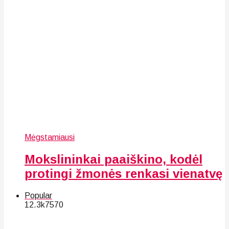
Mėgstamiausi
Mokslininkai paaiškino, kodėl
protingi žmonės renkasi vienatvę
Popular
12.3k
75
70