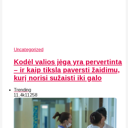
Uncategorized
Kodėl valios jėga yra pervertinta
– ir kaip tikslą paversti žaidimu,
kurį norisi sužaisti iki galo
Trending
11.4k
112
58