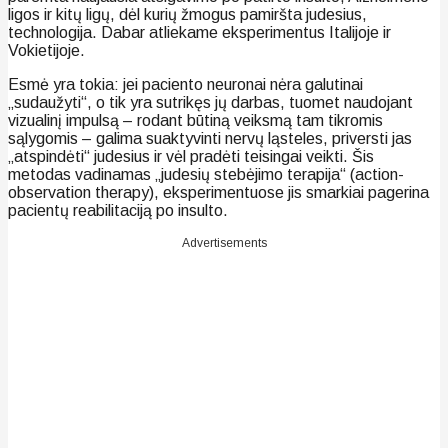
ligos ir kitų ligų, dėl kurių žmogus pamiršta judesius,
technologija. Dabar atliekame eksperimentus Italijoje ir
Vokietijoje.
Esmė yra tokia: jei paciento neuronai nėra galutinai
„sudaužyti“, o tik yra sutrikęs jų darbas, tuomet naudojant
vizualinį impulsą – rodant būtiną veiksmą tam tikromis
sąlygomis – galima suaktyvinti nervų ląsteles, priversti jas
„atspindėti“ judesius ir vėl pradėti teisingai veikti. Šis
metodas vadinamas „judesių stebėjimo terapija“ (action-
observation therapy), eksperimentuose jis smarkiai pagerina
pacientų reabilitaciją po insulto.
Advertisements