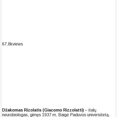
67.8k
views
Džakomas Rizolatis (Giacomo Rizzolatti)
– italų
neurobiologas, gimęs 1937 m. Baigė Paduvos universitetą.