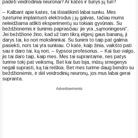
padėti veidrodiniai neuronai? Ar katės ir šunys jų turi?
– Kalbant apie kates, tai išsiaiškinti labai sunku. Mes
turėtume implantuoti elektrodus į jų galvas, tačiau mums
neleidžiama atlikti eksperimentų su tokiais gyvūnais. Su
beždžionėmis ir šunimis paprasčiau: jie yra „sąmoningesni“.
Jei beždžionė žino, kad už tam tikrą elgesį gaus bananą, ji
darys tai, ko nori mokslininkai. Su šunimi to taip pat galima
pasiekti, nors tai yra sunkiau. O katė, kaip žinia, vaikšto pati
sau ir daro tai, ką nori, – šypsosi profesorius. – Kai šuo valgo,
jis tai daro taip, kaip mes. Mes tai suprantame, nes patys
turime tokį pat veiksmą. Bet kai šuo loja, mūsų smegenys
negali suprasti, ką tai reiškia. Bet mes turime daug bendro su
beždžionėmis, ir dėl veidrodinių neuronų, jos mus labai gerai
supranta.
Advertisements