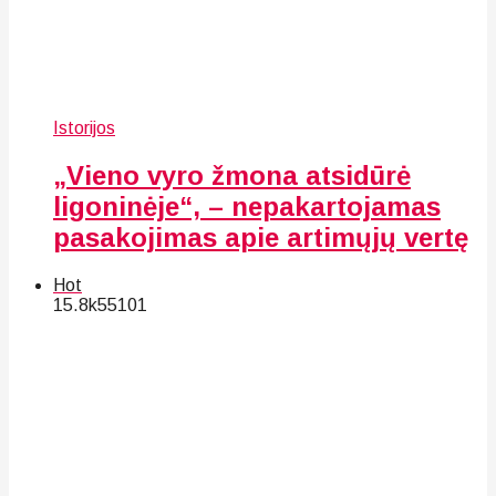
Istorijos
„Vieno vyro žmona atsidūrė
ligoninėje“, – nepakartojamas
pasakojimas apie artimųjų vertę
Hot
15.8k
55
101