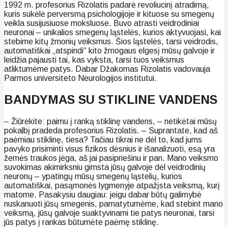
1992 m. profesorius Rizolatis padarė revoliucinį atradimą,
kuris sukėlė perversmą psichologijoje ir kituose su smegenų
veikla susijusiuose moksluose. Buvo atrasti veidrodiniai
neuronai – unikalios smegenų ląstelės, kurios aktyvuojasi, kai
stebime kitų žmonių veiksmus. Šios ląstelės, tarsi veidrodis,
automatiškai „atspindi“ kito žmogaus elgesį mūsų galvoje ir
leidžia pajausti tai, kas vyksta, tarsi tuos veiksmus
atliktumėme patys. Dabar Džakomas Rizolatis vadovauja
Parmos universiteto Neurologijos institutui.
BANDYMAS SU STIKLINE VANDENS
– Žiūrėkite: paimu į ranką stiklinę vandens, – netikėtai mūsų
pokalbį pradeda profesorius Rizolatis. – Suprantate, kad aš
paėmiau stiklinę, tiesa? Tačiau tikrai ne dėl to, kad jums
pavyko prisiminti visus fizikos dėsnius ir išanalizuoti, esą yra
žemės traukos jėga, aš jai pasipriešinu ir pan. Mano veiksmo
suvokimas akimirksniu gimsta jūsų galvoje dėl veidrodinių
neuronų – ypatingų mūsų smegenų ląstelių, kurios
automatiškai, pasąmonės lygmenyje atpažįsta veiksmą, kurį
matome. Pasakysiu daugiau: jeigu dabar būtų galimybė
nuskanuoti jūsų smegenis, pamatytumėme, kad stebint mano
veiksmą, jūsų galvoje suaktyvinami tie patys neuronai, tarsi
jūs patys į rankas būtumėte paėmę stiklinę.