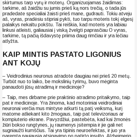
skirtumus tarp vyrų ir moterų. Organizuojamas žaidimas:
tarkime, aš žaidžiu su jumis prieš ką nors trečią, o tada jūs
pradedate specialiai žaisti prieš mane, gudrauti. Tokiu atveju
aš, vyras, pradėsiu stipriai pykti, tuo tarpu moteris tokį elgesį
palaikys nekaltu pokštu. Tai reiškia, kad moteris yra labiau
linkusi atleisti, galiausiai į viską žvelgti paprasčiau O vyras,
tarkime, tą pačią išdavystę priima daug rimčiau ir yra lėčiau
atlyžta.
KAIP MINTIS PASTATO LIGONIUS
ANT KOJŲ
– Veidrodinius neuronus atradote daugiau nei prieš 20 metų.
Turbūt nuo to laiko, be mokslinių tyrimų, buvo mėginta
panaudoti jūsų atradimą ir medicinoje?
– Taip, mes dirbame prie praktinio atradimo pritaikymo, taip
pat ir medicinoje. Yra žinoma, kad motoriniai veidrodiniai
neuronai verčia mus mintyse atkurti tą patį veiksmą, kurį
matome atliekant kito žmogaus, taip pat televizoriaus ar
kompiuterio ekrane. Pavyzdžiui, pastebėta, kad kai žmonės
žiūri bokso rungtynes, jų raumenys įsitempia ir jie gali net
sugniaužti kumščius. Tai yra tipinis neuroefektas, ir juo yra
paremta naujausia atsigavimo po patirto insulto, Alzheimerio