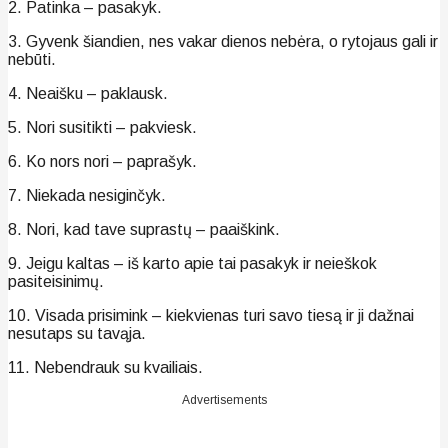
2. Patinka – pasakyk.
3. Gyvenk šiandien, nes vakar dienos nebėra, o rytojaus gali ir
nebūti.
4. Neaišku – paklausk.
5. Nori susitikti – pakviesk.
6. Ko nors nori – paprašyk.
7. Niekada nesiginčyk.
8. Nori, kad tave suprastų – paaiškink.
9. Jeigu kaltas – iš karto apie tai pasakyk ir neieškok
pasiteisinimų.
10. Visada prisimink – kiekvienas turi savo tiesą ir ji dažnai
nesutaps su tavąja.
11. Nebendrauk su kvailiais.
Advertisements