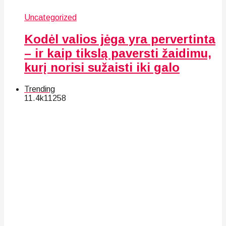
Uncategorized
Kodėl valios jėga yra pervertinta
– ir kaip tikslą paversti žaidimu,
kurį norisi sužaisti iki galo
Trending
11.4k
112
58