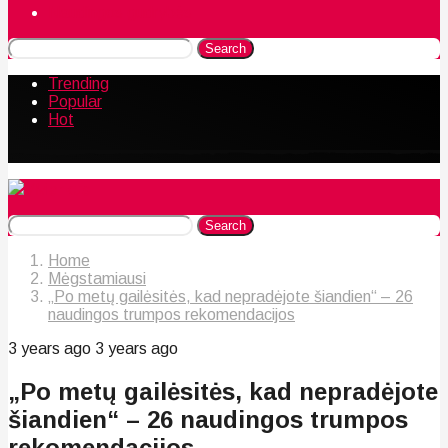
Naudingos gudrybės
Search
Trending
Popular
Hot
Search
Home
Mėgstamiausi
„Po metų gailėsitės, kad nepradėjote šiandien“ – 26
naudingos trumpos rekomendacijos
3 years ago
3 years ago
„Po metų gailėsitės, kad nepradėjote
šiandien“ – 26 naudingos trumpos
rekomendacijos