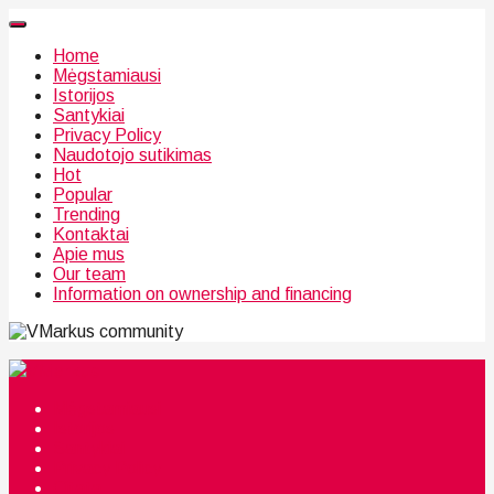
Home
Mėgstamiausi
Istorijos
Santykiai
Privacy Policy
Naudotojo sutikimas
Hot
Popular
Trending
Kontaktai
Apie mus
Our team
Information on ownership and financing
community
Mėgstamiausi
Istorijos
Santykiai
Privacy Policy
Citata