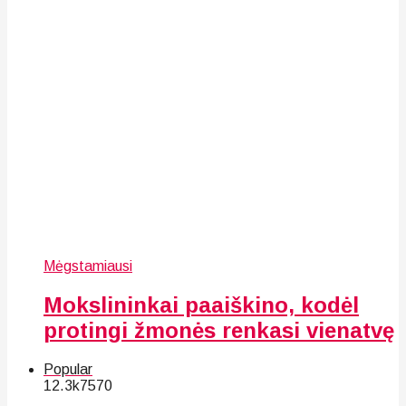
Mėgstamiausi
Mokslininkai paaiškino, kodėl
protingi žmonės renkasi vienatvę
Popular
12.3k
75
70