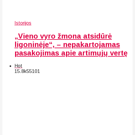
Istorijos
„Vieno vyro žmona atsidūrė
ligoninėje“, – nepakartojamas
pasakojimas apie artimųjų vertę
Hot
15.8k
55
101