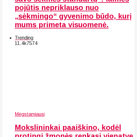
pojūtis nepriklauso nuo
„sėkmingo“ gyvenimo būdo, kurį
mums primeta visuomenė.
Trending
11.4k
75
74
Mėgstamiausi
Mokslininkai paaiškino, kodėl
protingi žmonės renkasi vienatvę