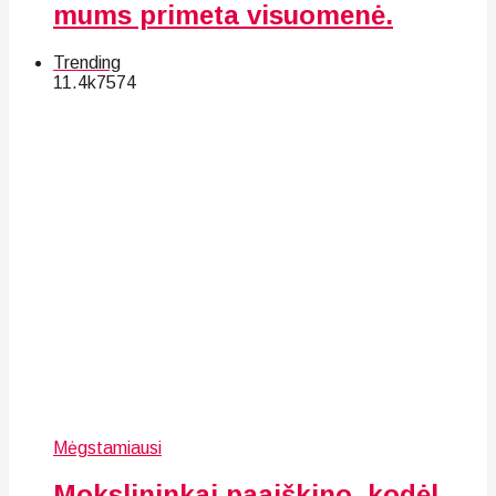
mums primeta visuomenė.
Trending
11.4k
75
74
Mėgstamiausi
Mokslininkai paaiškino, kodėl