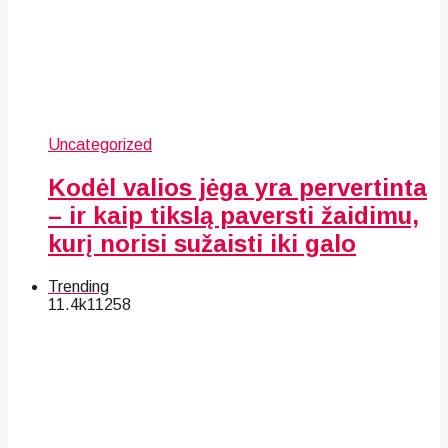
Uncategorized
Kodėl valios jėga yra pervertinta
– ir kaip tikslą paversti žaidimu,
kurį norisi sužaisti iki galo
Trending
11.4k
112
58