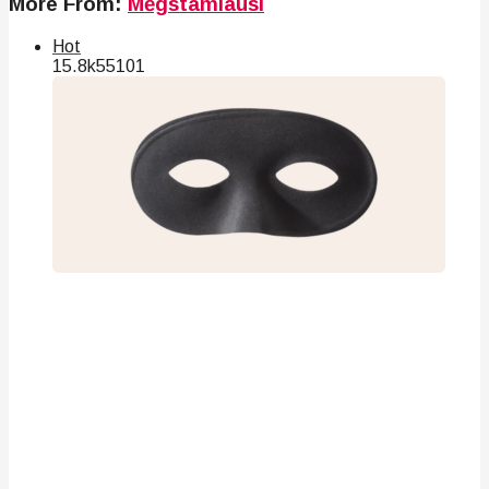
More From:
Mėgstamiausi
Hot
15.8k
55
101