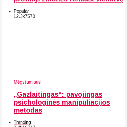
Popular
12.3k
75
70
Mėgstamiausi
„Gazlaitingas“: pavojingas
psichologinės manipuliacijos
metodas
Trending