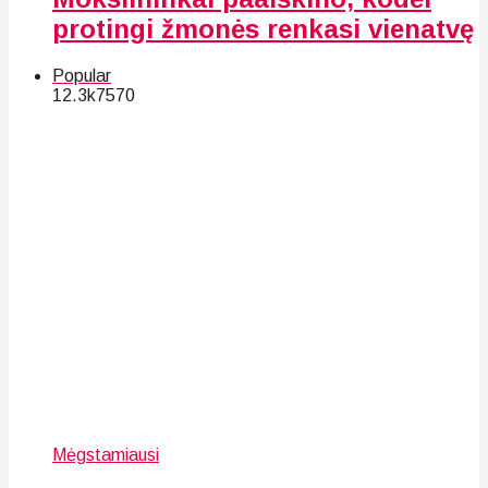
protingi žmonės renkasi vienatvę
Popular
12.3k
75
70
Mėgstamiausi