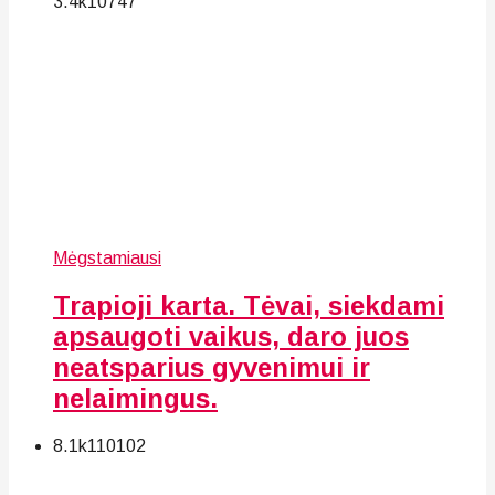
3.4k
107
47
Mėgstamiausi
Trapioji karta. Tėvai, siekdami
apsaugoti vaikus, daro juos
neatsparius gyvenimui ir
nelaimingus.
8.1k
110
102