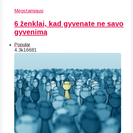
Mėgstamiausi
6 ženklai, kad gyvenate ne savo
gyvenimą
Popular
4.3k
166
81