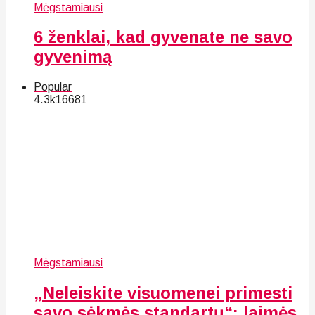
Mėgstamiausi
6 ženklai, kad gyvenate ne savo
gyvenimą
Popular
4.3k
166
81
Mėgstamiausi
„Neleiskite visuomenei primesti
savo sėkmės standartų“: laimės