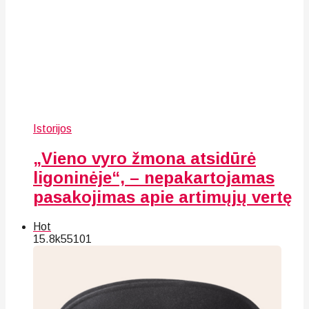
Istorijos
„Vieno vyro žmona atsidūrė
ligoninėje“, – nepakartojamas
pasakojimas apie artimųjų vertę
Hot
15.8k
55
101