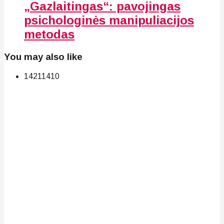
„Gazlaitingas“: pavojingas
psichologinės manipuliacijos
metodas
You may also like
142
114
10