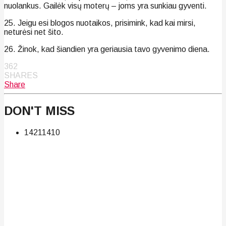
nuolankus. Gailėk visų moterų – joms yra sunkiau gyventi.
25. Jeigu esi blogos nuotaikos, prisimink, kad kai mirsi,
neturėsi net šito.
26. Žinok, kad šiandien yra geriausia tavo gyvenimo diena.
362
SHARES
Share
DON'T MISS
142
114
10