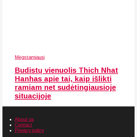
Mėgstamiausi
Budistų vienuolis Thich Nhat
Hanhas apie tai, kaip išlikti
ramiam net sudėtingiausioje
situacijoje
About us
Contact
Privacy policy