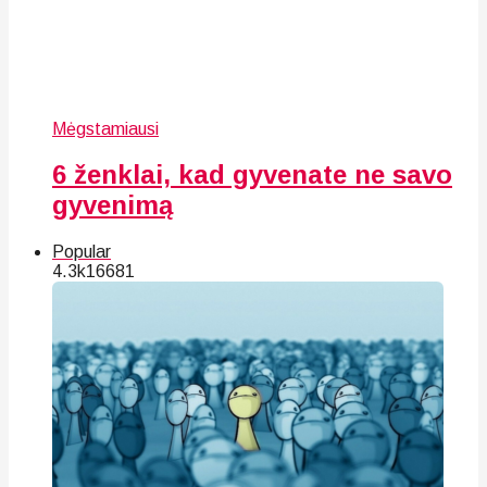
Mėgstamiausi
6 ženklai, kad gyvenate ne savo
gyvenimą
Popular
4.3k
166
81