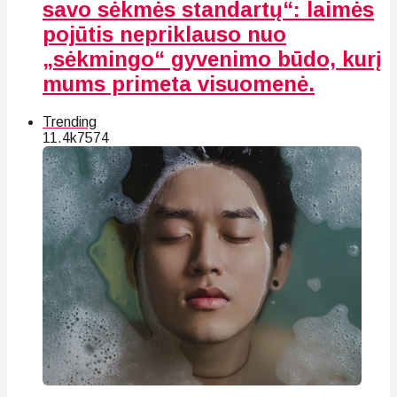
savo sėkmės standartų“: laimės
pojūtis nepriklauso nuo
„sėkmingo“ gyvenimo būdo, kurį
mums primeta visuomenė.
Trending
11.4k
75
74