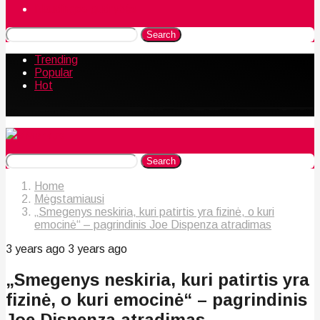
Naudingos gudrybės
Search
Trending
Popular
Hot
Search
Home
Mėgstamiausi
„Smegenys neskiria, kuri patirtis yra fizinė, o kuri
emocinė“ – pagrindinis Joe Dispenza atradimas
3 years ago
3 years ago
„Smegenys neskiria, kuri patirtis yra
fizinė, o kuri emocinė“ – pagrindinis
Joe Dispenza atradimas