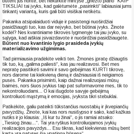
būtent jūs norite, bet nekurkite mintyse „griežto plano“ KAIP
TIKSLIAI tai įvyks, kad galėtumėte „pasirinkti“ labiausiai jums
tinkantį variantą, kuris gali būti visiškai netikėtu.
Pakanka atsipalaiduoti viduje ir pasistengi nuoširdžiai
pasidžiaugti tuo, kas dar neįvyko, bet būtinai įvyks. Žinote
kodėl? Nes kvantiniame tikrovės lygmenyje tai jau įvyko, su
sąlyga, kad aiškiai įsivaizdavote ir nuoširdžiai pasidžiaugėte.
Būtent nuo kvantinio lygio prasideda įvykių
materializavimo užgimimas.
Tad pirmiausia pradėkite veikti ten. Žmonės įpratę džiaugtis
tik tuo, ką „galima paliesti“, kas jau realizavosi. Bet mes
nepratę pasitikėti savimi ir savo gebėjimas KURTI tikrovę,
nors darome tai kiekvieną dieną ir dažniausiai iš neigiamos
pusės. Pakanka prisiminti, kaip dažnai realizuojasi mūsų
baimės, nors šiuos įvykius taip pat suformavome mes, tik to
nekontroliuodami… O kai išugdote savyje gebėjimą
kontroliuoti mąstymą ir emocijas, įvyksta tikri stebuklai.
Patikėkite, galiu pateikti tūkstančius nuostabių ir įkvepiančių
pavyzdžių. Žinote, kai kas nors nusišypso ir sako, kad kažkas
nutiks ir jo klausia: „Iš kur tu žinai“, o jis ramiai atsako:
„Tiesiog žinau…“. Tai yra ryškus kontroliuojamos įvykių
realizacijos pavyzdys… Esu tikras, kad kiekvienas mūsų bent
kartą yra patyręs šią ypatingą būseną“.