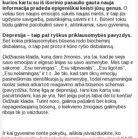
kurios kartu su iš išorinio pasaulio gauta nauja
informacija pradeda epigeniškai keisti jūsų genus.
O
vėliau šios naujos emocijos sukels naujas mintis, ir taip jūs
ugdysite savigarbą, pasitikėjimą savimi ir t.t. Būtent tokiu
būdu galime patobulinti save ir, atitinkamai, savo gyvenimą.
Depresija – taip pat ryškus priklausomybės pavyzdys.
Bet kokia priklausomybės būsena rodo biocheminį
disbalansą, o taip pat proto ir kūno ryšio disbalansą.
Didžiausia klaida, kurią daro žmonės, yra tai, kad jie sieja
savo emocijas ir elgesio linijas su savo asmenybe. Mes taip ir
sakome: „Esu nervingas“, „Esu silpnavalis“, „Esu ligotas“,
„Esu nelaimingas“ ir t.t. Jie tiki, kad tam tikrų emocijų
pasireiškimas identifikuoja jų asmenybę, todėl nesąmoningai
nuolat siekia atkartoti reagavimo arba būsenos schemas
(pavyzdžiui, fizinę ligą ar depresiją), tarsi kas kartą sau
patvirtindami, kas jie yra. Net jeigu patys labai dėl to kenčia!
Didžiulė klaida. Turint noro, galima pašalinti bet kokią
nepageidaujamą būseną, o kiekvieno žmogaus galimybes
riboja tik jo vaizduotė.
Ir kai gyvenime norite pokyčių, aiškiai įsivaizduokite, ko