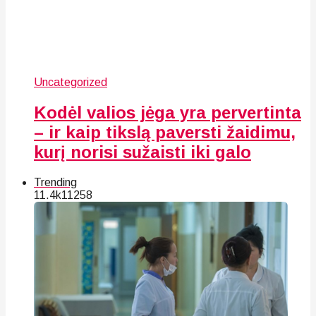
Uncategorized
Kodėl valios jėga yra pervertinta
– ir kaip tikslą paversti žaidimu,
kurį norisi sužaisti iki galo
Trending
11.4k
112
58