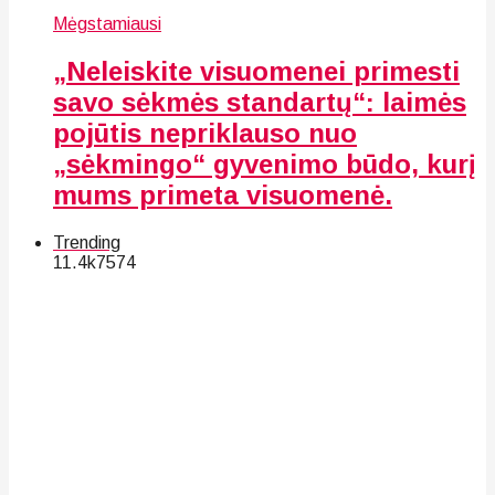
Mėgstamiausi
„Neleiskite visuomenei primesti
savo sėkmės standartų“: laimės
pojūtis nepriklauso nuo
„sėkmingo“ gyvenimo būdo, kurį
mums primeta visuomenė.
Trending
11.4k
75
74