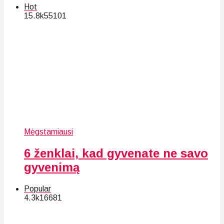
Hot
15.8k
55
101
Mėgstamiausi
6 ženklai, kad gyvenate ne savo
gyvenimą
Popular
4.3k
166
81