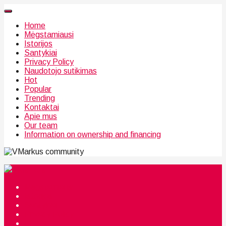
Home
Mėgstamiausi
Istorijos
Santykiai
Privacy Policy
Naudotojo sutikimas
Hot
Popular
Trending
Kontaktai
Apie mus
Our team
Information on ownership and financing
community
Mėgstamiausi
Istorijos
Santykiai
Privacy Policy
Citata