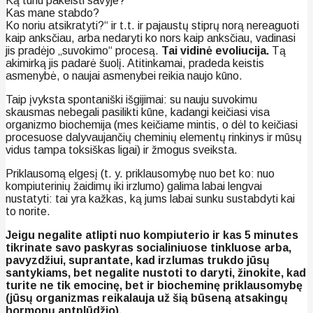
Ką turiu pakeisti savyje?
Kas mane stabdo?
Ko noriu atsikratyti?“ ir t.t. ir pajaustų stiprų norą nereaguoti
kaip anksčiau, arba nedaryti ko nors kaip anksčiau, vadinasi
jis pradėjo „suvokimo“ procesą.
Tai vidinė evoliucija.
Tą
akimirką jis padarė šuolį. Atitinkamai, pradeda keistis
asmenybė, o naujai asmenybei reikia naujo kūno.
Taip įvyksta spontaniški išgijimai: su nauju suvokimu
skausmas nebegali pasilikti kūne, kadangi keičiasi visa
organizmo biochemija (mes keičiame mintis, o dėl to keičiasi
procesuose dalyvaujančių cheminių elementų rinkinys ir mūsų
vidus tampa toksiškas ligai) ir žmogus sveiksta.
Priklausomą elgesį (t. y. priklausomybę nuo bet ko: nuo
kompiuterinių žaidimų iki irzlumo) galima labai lengvai
nustatyti: tai yra kažkas, ką jums labai sunku sustabdyti kai
to norite.
Jeigu negalite atlipti nuo kompiuterio ir kas 5 minutes
tikrinate savo paskyras socialiniuose tinkluose arba,
pavyzdžiui, suprantate, kad irzlumas trukdo jūsų
santykiams, bet negalite nustoti to daryti, žinokite, kad
turite ne tik emocinę, bet ir biocheminę priklausomybę
(jūsų organizmas reikalauja už šią būseną atsakingų
hormonų antplūdžio).