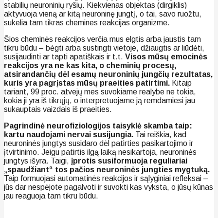
stabilių neuroninių ryšių. Kiekvienas objektas (dirgiklis)
aktyvuoja vieną ar kitą neuroninę jungtį, o tai, savo ruožtu,
sukelia tam tikras chemines reakcijas organizme.
Šios cheminės reakcijos verčia mus elgtis arba jaustis tam
tikru būdu – bėgti arba sustingti vietoje, džiaugtis ar liūdėti,
susijaudinti ar tapti apatiškais ir t.t.
Visos mūsų emocinės
reakcijos yra ne kas kita, o cheminių procesų,
atsirandančių dėl esamų neuroninių jungčių rezultatas,
kuris yra pagrįstas mūsų praeities patirtimi.
Kitaip
tariant, 99 proc. atvejų mes suvokiame realybe ne tokia,
kokia ji yra iš tikrųjų, o interpretuojame ją remdamiesi jau
sukauptais vaizdais iš praeities.
Pagrindinė neurofiziologijos taisyklė skamba taip:
kartu naudojami nervai susijungia.
Tai reiškia, kad
neuroninės jungtys susidaro dėl patirties pasikartojimo ir
įtvirtinimo. Jeigu patirtis ilgą laiką nesikartoja, neuroninės
jungtys išyra. Taigi,
įprotis susiformuoja reguliariai
„spaudžiant“ tos pačios neuroninės jungties mygtuką.
Taip formuojasi automatinės reakcijos ir sąlyginiai refleksai –
jūs dar nespėjote pagalvoti ir suvokti kas vyksta, o jūsų kūnas
jau reaguoja tam tikru būdu.