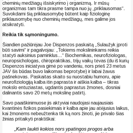
cheminių medžiagų išsiskyrimo į organizmą. Ir mūsų
organizmas tam tikra prasme tampa nuo jų „priklausomas“.
Suvokdami šią priklausomybę būtent kaip fiziologinę
priklausomybę nuo cheminių medžiagų, mes galime jos
atsikratyti.
Reikia tik sąmoningumo.
Šiandien pažiūrėjau Joe Dispenzos paskaitą „Sulaužyk įproti
būti savimi“ ir pagalvojau: „Tokiems mokslininkams reikia
statyti auksinius paminklus…“ Biochemikas, neurofiziologas,
neuropsichologas, chiropraktikas, trijų vaikų tėvas (du iš kurių
Dispenzos iniciatyva gimė po vandeniu, nors prieš 23 metus
JAV šis būdas buvo laikomas beprotybe) ir labai žavus
pašnekovas. Paskaitas skaito su nuostabiu humoru, apie
neurofiziologiją kalba itin paprasta ir aiškia kalba – tikras
mokslo entuziastas, ugdantis paprastus žmones, dosniai
dalinantis savo 20 metų mokslinę patirtį.
Savo paaiškinimuose jis aktyviai naudojasi naujausiais
kvantinės fizikos pasiekimais ir kalba apie jau atėjusius laikus,
kai žmonėms nebeužtenka tik ką nors žinoti, jie privalo šias
žinias pritaikyti praktiškai:
„Kam laukti kokios nors ypatingos progos arba