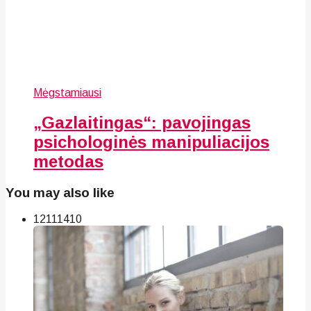
Mėgstamiausi
„Gazlaitingas“: pavojingas
psichologinės manipuliacijos
metodas
You may also like
121
114
10