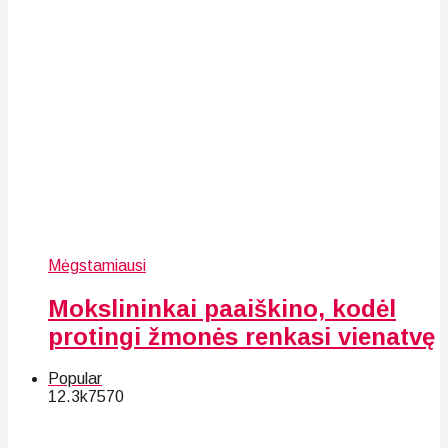
Mėgstamiausi
Mokslininkai paaiškino, kodėl
protingi žmonės renkasi vienatvę
Popular
12.3k
75
70