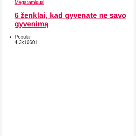
Mėgstamiausi
6 ženklai, kad gyvenate ne savo
gyvenimą
Popular
4.3k
166
81