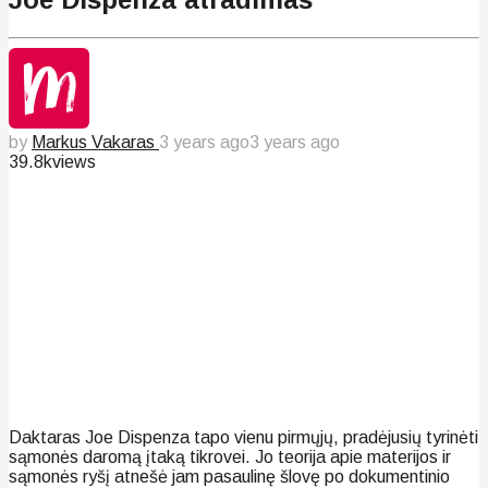
by
Markus Vakaras
3 years ago
3 years ago
39.8k
views
Daktaras Joe Dispenza tapo vienu pirmųjų, pradėjusių tyrinėti
sąmonės daromą įtaką tikrovei. Jo teorija apie materijos ir
sąmonės ryšį atnešė jam pasaulinę šlovę po dokumentinio