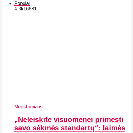
Popular
4.3k
166
81
Mėgstamiausi
„Neleiskite visuomenei primesti
savo sėkmės standartų“: laimės