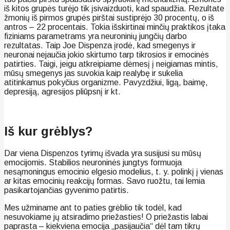
iš kitos grupės turėjo tik įsivaizduoti, kad spaudžia. Rezultate
žmonių iš pirmos grupės pirštai sustiprėjo 30 procentų, o iš
antros – 22 procentais. Tokia išskirtinai minčių praktikos įtaka
fiziniams parametrams yra neuroninių jungčių darbo
rezultatas. Taip Joe Dispenza įrodė, kad smegenys ir
neuronai nejaučia jokio skirtumo tarp tikrosios ir emocinės
patirties. Taigi, jeigu atkreipiame dėmesį į neigiamas mintis,
mūsų smegenys jas suvokia kaip realybę ir sukelia
atitinkamus pokyčius organizme. Pavyzdžiui, ligą, baimę,
depresiją, agresijos pliūpsnį ir kt.
Iš kur grėblys?
Dar viena Dispenzos tyrimų išvada yra susijusi su mūsų
emocijomis. Stabilios neuroninės jungtys formuoja
nesąmoningus emocinio elgesio modelius, t. y. polinkį į vienas
ar kitas emocinių reakcijų formas. Savo ruožtu, tai lemia
pasikartojančias gyvenimo patirtis.
Mes užminame ant to paties grėblio tik todėl, kad
nesuvokiame jų atsiradimo priežasties! O priežastis labai
paprasta – kiekviena emocija „pasijaučia“ dėl tam tikrų