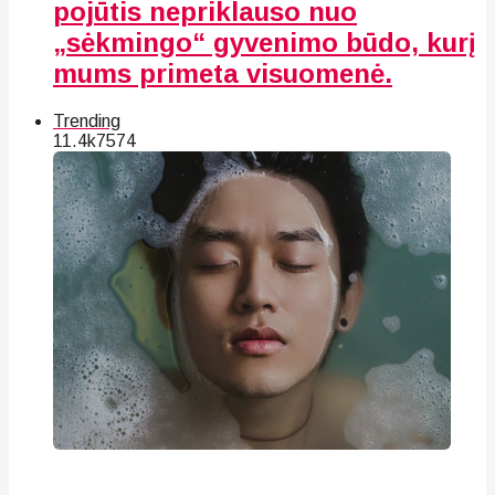
pojūtis nepriklauso nuo
„sėkmingo“ gyvenimo būdo, kurį
mums primeta visuomenė.
Trending
11.4k
75
74