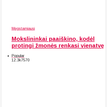
Mėgstamiausi
Mokslininkai paaiškino, kodėl
protingi žmonės renkasi vienatvę
Popular
12.3k
75
70