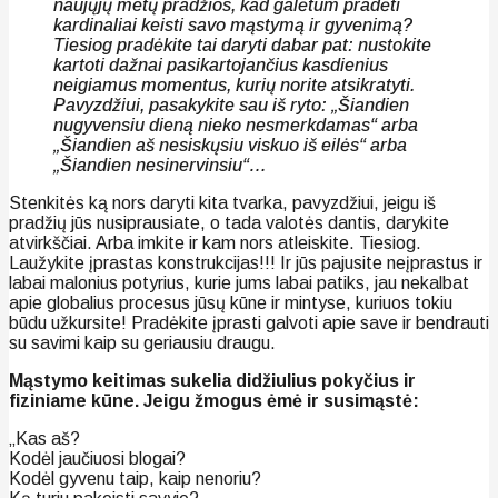
naujųjų metų pradžios, kad galėtum pradėti
kardinaliai keisti savo mąstymą ir gyvenimą?
Tiesiog pradėkite tai daryti dabar pat: nustokite
kartoti dažnai pasikartojančius kasdienius
neigiamus momentus, kurių norite atsikratyti.
Pavyzdžiui, pasakykite sau iš ryto: „Šiandien
nugyvensiu dieną nieko nesmerkdamas“ arba
„Šiandien aš nesiskųsiu viskuo iš eilės“ arba
„Šiandien nesinervinsiu“…
Stenkitės ką nors daryti kita tvarka, pavyzdžiui, jeigu iš
pradžių jūs nusiprausiate, o tada valotės dantis, darykite
atvirkščiai. Arba imkite ir kam nors atleiskite. Tiesiog.
Laužykite įprastas konstrukcijas!!! Ir jūs pajusite neįprastus ir
labai malonius potyrius, kurie jums labai patiks, jau nekalbat
apie globalius procesus jūsų kūne ir mintyse, kuriuos tokiu
būdu užkursite! Pradėkite įprasti galvoti apie save ir bendrauti
su savimi kaip su geriausiu draugu.
Mąstymo keitimas sukelia didžiulius pokyčius ir
fiziniame kūne. Jeigu žmogus ėmė ir susimąstė:
„Kas aš?
Kodėl jaučiuosi blogai?
Kodėl gyvenu taip, kaip nenoriu?