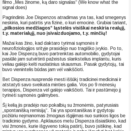
filmo „Mes žinome, ką daro signalas“ (We know what the
signal does)
Pagrindinis Joe Dispenzos atradimas yra tas, kad smegenys
neskiria, kuri patirtis yra fizinė, o kuri emocinė. Grubiai tariant,
„pilkosios medžiagos“ ląstelės visiškai neskiria realųjį,
t.y. materialųjį, nuo įsivaizduojamo, t.y. minčių!
Mažai kas žino, kad daktaro tyrimai sąmonės ir
neurofiziologijos srityje prasidėjo nuo tragiško įvykio. Po to,
kai Joe Dispenzą buvo partrenktas automobilio, gydytojai
pasiūlė jam sutvirtinti pažeistus slankstelius implantu, kuris
vėliau galėjo kelti nuolatinius skausmus. Pasak gydytojų, tai
buvo vienintelis būdas jam vėl vaikščioti.
Bet Dispenza nusprendė mesti iššūkį tradicinei medicinai ir
atstatyti savo sveikata minties galia. Vos po 9 mėnesių
terapijos, Dispenza vėl galėjo vaikščioti. Tai ir pastūmėjo jį
tyrinėti sąmonės galimybes.
Šį kelią jis pradėjo nuo pokalbių su žmonėmis, patyrusiais
„spontanišką remisiją“. Tai yra spontaniškas ir gydytoju
požiūriu neįmanomas žmogaus išgijimas nuo sunkios ligos be
tradicinio gydymo. Apklausos metu Dispenza išsiaiškino, kad
visi žmonės, kurie išgyveno tokią patirtį, buvo įsitikinę, kad