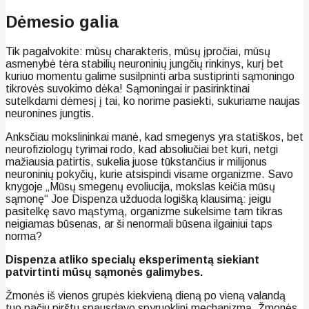
Dėmesio galia
Tik pagalvokite: mūsų charakteris, mūsų įpročiai, mūsų
asmenybė tėra stabilių neuroninių jungčių rinkinys, kurį bet
kuriuo momentu galime susilpninti arba sustiprinti sąmoningo
tikrovės suvokimo dėka! Sąmoningai ir pasirinktinai
sutelkdami dėmesį į tai, ko norime pasiekti, sukuriame naujas
neuronines jungtis.
Anksčiau mokslininkai manė, kad smegenys yra statiškos, bet
neurofiziologų tyrimai rodo, kad absoliučiai bet kuri, netgi
mažiausia patirtis, sukelia juose tūkstančius ir milijonus
neuroninių pokyčių, kurie atsispindi visame organizme. Savo
knygoje „Mūsų smegenų evoliucija, mokslas keičia mūsų
sąmonę“ Joe Dispenza užduoda logišką klausimą: jeigu
pasitelkę savo mąstymą, organizme sukelsime tam tikras
neigiamas būsenas, ar ši nenormali būsena ilgainiui taps
norma?
Dispenza atliko specialų eksperimentą siekiant
patvirtinti mūsų sąmonės galimybes.
Žmonės iš vienos grupės kiekvieną dieną po vieną valandą
tuo pačiu pirštu spausdavo spyruoklinį mechanizmą. Žmonės