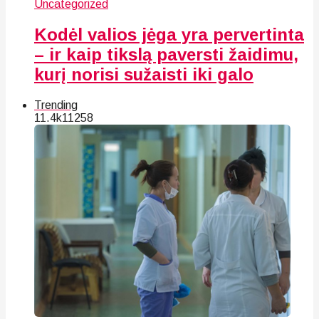
Uncategorized
Kodėl valios jėga yra pervertinta
– ir kaip tikslą paversti žaidimu,
kurį norisi sužaisti iki galo
Trending
11.4k
112
58