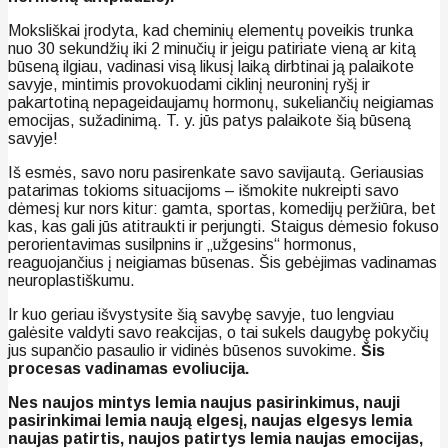
Moksliškai įrodyta, kad cheminių elementų poveikis trunka
nuo 30 sekundžių iki 2 minučių ir jeigu patiriate vieną ar kitą
būseną ilgiau, vadinasi visą likusį laiką dirbtinai ją palaikote
savyje, mintimis provokuodami ciklinį neuroninį ryšį ir
pakartotiną nepageidaujamų hormonų, sukeliančių neigiamas
emocijas, sužadinimą. T. y. jūs patys palaikote šią būseną
savyje!
Iš esmės, savo noru pasirenkate savo savijautą. Geriausias
patarimas tokioms situacijoms – išmokite nukreipti savo
dėmesį kur nors kitur: gamta, sportas, komedijų peržiūra, bet
kas, kas gali jūs atitraukti ir perjungti. Staigus dėmesio fokuso
perorientavimas susilpnins ir „užgesins“ hormonus,
reaguojančius į neigiamas būsenas. Šis gebėjimas vadinamas
neuroplastiškumu.
Ir kuo geriau išvystysite šią savybę savyje, tuo lengviau
galėsite valdyti savo reakcijas, o tai sukels daugybę pokyčių
jus supančio pasaulio ir vidinės būsenos suvokime.
Šis
procesas vadinamas evoliucija.
Nes naujos mintys lemia naujus pasirinkimus, nauji
pasirinkimai lemia naują elgesį, naujas elgesys lemia
naujas patirtis, naujos patirtys lemia naujas emocijas,