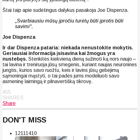
Štai taip apie sudėtingus dalykus pasakoja Joe Dispenza.
„Svarbiausiu mūsų įpročiu turėtų būti įprotis būti
savimi“.
Joe Dispenza
Ir dar Dispenza pataria: niekada nenustokite mokytis.
Geriausiai informacija įsisavina kai žmogus yra
nustebęs.
Stenkitės kiekvieną dieną sužinoti ką nors naujo –
tai lavina ir treniruoja jūsų smegenis, kuriant naujas neuronines
jungtis, kurios savo ruožtu, keis ir lavins jūsų gebėjimą
sąmoningai mąstyti, o tai padės jums modeliuoti savo
asmeninę laimingą ir pilnavertišką tikrovę.
455
SHARES
Share
DON'T MISS
121
114
10