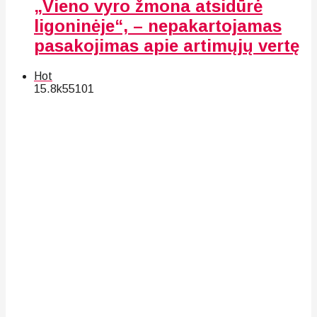
„Vieno vyro žmona atsidūrė
ligoninėje“, – nepakartojamas
pasakojimas apie artimųjų vertę
Hot
15.8k
55
101