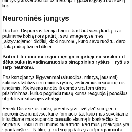
mintys yra svarbesnės už materiją ir geba išgydyti bet kokią
ligą.
Neuroninės jungtys
Daktaro Dispenzos teorija teigia, kad kiekvieną kartą, kai
patiriame kokią nors patirtį, savi smegenyse mes
„aktyvuojame“ didžiulį kiekį neuronų, kurie savo ruožtu, daro
įtaką mūsų fizinei būklei.
Būtent fenomenali sąmonės galia gebėjimo susikaupti
dėka sukuria vadinamuosius sinapsinius ryšius – ryšius
tarp neuronų.
Pasikartojantys išgyvenimai (situacijos, mintys, jausmai)
sukuria stabilias neuroninius ryšius, vadinamus neuroninėmis
jungtimis. Kiekviena jungtis iš esmės yra tam tikras
prisiminimas, kuriuo pagrindu mūsų kūnas reaguoja į panašius
objektus ir situacijas ateityje.
Pasak Dispenzos, mūsų praeitis yra „įrašyta“ smegenų
neuroninėse jungtyse, kurie formuoja tai, kaip mes suvokiame
ir jaučiame mus supančio pasaulio visumą ir konkrečius jo
objektus. Tokiu būdu mums tik atrodo, kad mūsų reakcijos yra
spontaniškos. Iš tikrųjų, didžioji jų dalis yra užprogramuota