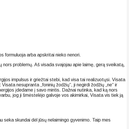
os formuluoja arba apskritai nieko nenori.
kokių nors problemų. Aš visada svajojau apie laimę, gerą sveikatą,
os impulsus ir griežtai stebi, kad visa tai realizuotųsi. Visata
Visata nesupranta „foninių žodžių“, ji negirdi žodžių „ne“ ir
energijos įdedame į savo mintis. Dažnai nutinka, kad ką nors
rbu, jog ji šmėstelėjo galvoje vos akimirkai, Visata vis tiek ją
liau seka skundai dėl jūsų nelaimingo gyvenimo. Taip mes