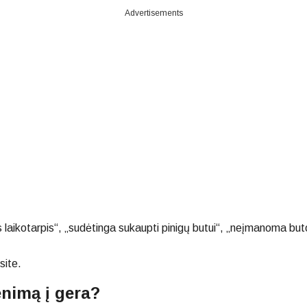
Advertisements
laikotarpis“, „sudėtinga sukaupti pinigų butui“, „neįmanoma buto nu
site.
enimą į gera?