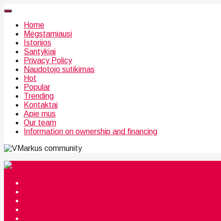
Home
Mėgstamiausi
Istorijos
Santykiai
Privacy Policy
Naudotojo sutikimas
Hot
Popular
Trending
Kontaktai
Apie mus
Our team
Information on ownership and financing
community
Mėgstamiausi
Istorijos
Santykiai
Privacy Policy
Citata