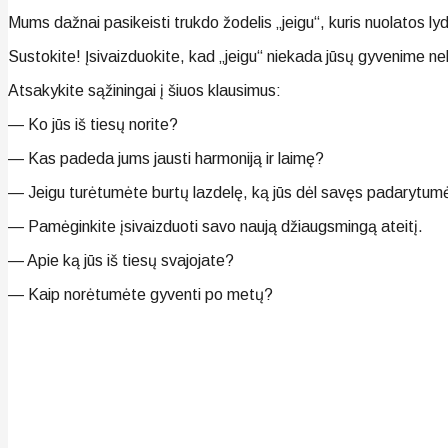
Mums dažnai pasikeisti trukdo žodelis „jeigu“, kuris nuolatos lydi 
Sustokite! Įsivaizduokite, kad „jeigu“ niekada jūsų gyvenime n
Atsakykite sąžiningai į šiuos klausimus:
— Ko jūs iš tiesų norite?
— Kas padeda jums jausti harmoniją ir laimę?
— Jeigu turėtumėte burtų lazdelę, ką jūs dėl savęs padarytum
— Pamėginkite įsivaizduoti savo naują džiaugsmingą ateitį.
— Apie ką jūs iš tiesų svajojate?
— Kaip norėtumėte gyventi po metų?