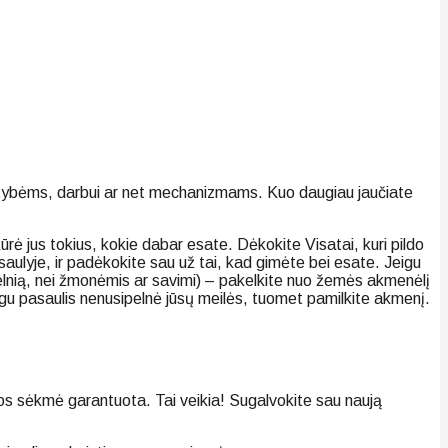
 būtybėms, darbui ar net mechanizmams. Kuo daugiau jaučiate
kūrė jus tokius, kokie dabar esate. Dėkokite Visatai, kuri pildo
saulyje, ir padėkokite sau už tai, kad gimėte bei esate. Jeigu
į velnią, nei žmonėmis ar savimi) – pakelkite nuo žemės akmenėlį
eigu pasaulis nenusipelnė jūsų meilės, tuomet pamilkite akmenį.
, jos sėkmė garantuota. Tai veikia! Sugalvokite sau naują