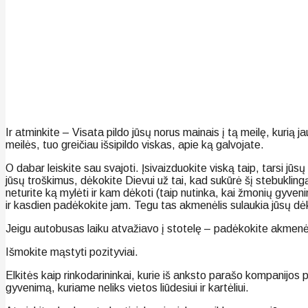
Ir atminkite – Visata pildo jūsų norus mainais į tą meilę, ku
meilės, tuo greičiau išsipildo viskas, apie ką galvojate.
O dabar leiskite sau svajoti. Įsivaizduokite viską taip, tarsi jū
jūsų troškimus, dėkokite Dievui už tai, kad sukūrė šį stebukling
neturite ką mylėti ir kam dėkoti (taip nutinka, kai žmonių gyven
ir kasdien padėkokite jam. Tegu tas akmenėlis sulaukia jūsų dėk
Jeigu autobusas laiku atvažiavo į stotelę – padėkokite akmenėl
Išmokite mąstyti pozityviai.
Elkitės kaip rinkodarininkai, kurie iš anksto parašo kompanijos 
gyvenimą, kuriame neliks vietos liūdesiui ir kartėliui.