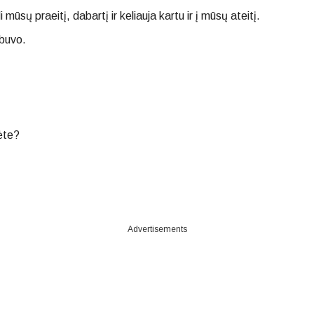
mūsų praeitį, dabartį ir keliauja kartu ir į mūsų ateitį.
ebuvo.
ėte?
Advertisements