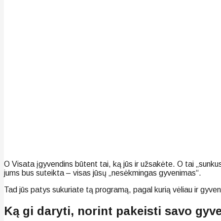
O Visata įgyvendins būtent tai, ką jūs ir užsakėte. O tai „sunkus 
jums bus suteikta – visas jūsų „nesėkmingas gyvenimas“.
Tad jūs patys sukuriate tą programą, pagal kurią vėliau ir gyven
Ką gi daryti, norint pakeisti savo gyv