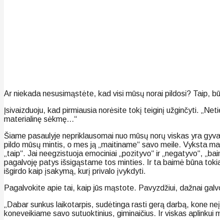
Ar niekada nesusimąstėte, kad visi mūsų norai pildosi? Taip, būt
Įsivaizduoju, kad pirmiausia norėsite tokį teiginį užginčyti. „Net
materialinę sėkmę…“
Šiame pasaulyje nepriklausomai nuo mūsų norų viskas yra gyva. G
pildo mūsų mintis, o mes ją „maitiname“ savo meile. Vyksta mainai
„taip“. Jai neegzistuoja emociniai „pozityvo“ ir „negatyvo“, „ba
pagalvoję patys išsigąstame tos minties. Ir ta baimė būna tokia 
išgirdo kaip įsakymą, kurį privalo įvykdyti.
Pagalvokite apie tai, kaip jūs mąstote. Pavyzdžiui, dažnai galv
„Dabar sunkus laikotarpis, sudėtinga rasti gerą darbą, kone neį
koneveikiame savo sutuoktinius, giminaičius. Ir viskas aplinkui