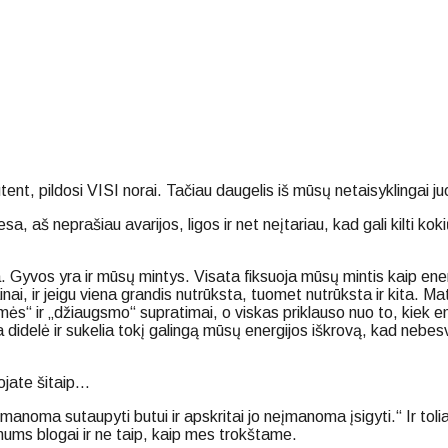
ent, pildosi VISI norai. Tačiau daugelis iš mūsų netaisyklingai ju
iesa, aš neprašiau avarijos, ligos ir net neįtariau, kad gali kilti 
yvos yra ir mūsų mintys. Visata fiksuoja mūsų mintis kaip energij
, ir jeigu viena grandis nutrūksta, tuomet nutrūksta ir kita. Mat 
imės“ ir „džiaugsmo“ supratimai, o viskas priklauso nuo to, kiek 
didelė ir sukelia tokį galingą mūsų energijos iškrovą, kad nebesva
ojate šitaip…
manoma sutaupyti butui ir apskritai jo neįmanoma įsigyti.“ Ir to
 mums blogai ir ne taip, kaip mes trokštame.