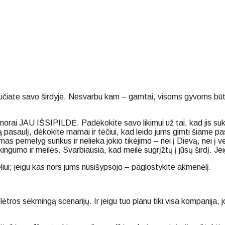
rią jaučiate savo širdyje. Nesvarbu kam – gamtai, visoms gyvoms
sų norai JAU IŠSIPILDĖ. Padėkokite savo likimui už tai, kad jis su
ą pasaulį, dėkokite mamai ir tėčiui, kad leido jums gimti šiame pa
imas pernelyg sunkus ir nelieka jokio tikėjimo – nei į Dievą, nei 
ingumo ir meilės. Svarbiausia, kad meilė sugrįžtų į jūsų širdį. J
iui; jeigu kas nors jums nusišypsojo – paglostykite akmenėlį.
plėtros sėkmingą scenarijų. Ir jeigu tuo planu tiki visa kompanija