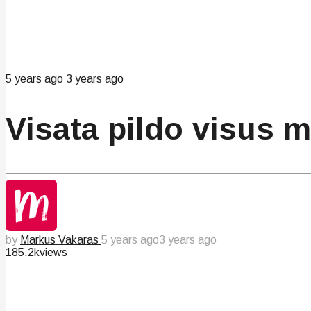
5 years ago
3 years ago
Visata pildo visus 
by
Markus Vakaras
5 years ago
3 years ago
185.2k
views