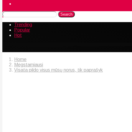
Naudingos gudrybės
Search
Trending
Popular
Hot
Home
Mėgstamiausi
Visata pildo visus mūsų norus, tik paprašyk