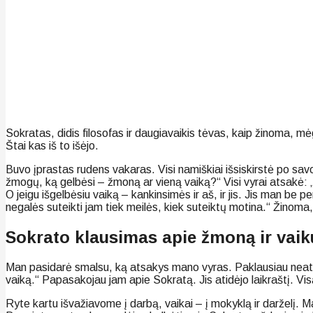
Sokratas, didis filosofas ir daugiavaikis tėvas, kaip žinoma, mė
Štai kas iš to išėjo.
Buvo įprastas rudens vakaras. Visi namiškiai išsiskirstė po savo
žmogų, ką gelbėsi – žmoną ar vieną vaiką?“ Visi vyrai atsakė: 
O jeigu išgelbėsiu vaiką – kankinsimės ir aš, ir jis. Jis man be p
negalės suteikti jam tiek meilės, kiek suteiktų motina.“ Žinoma, g
Sokrato klausimas apie žmoną ir vaik
Man pasidarė smalsu, ką atsakys mano vyras. Paklausiau neatsiplė
vaiką.“ Papasakojau jam apie Sokratą. Jis atidėjo laikraštį. V
Ryte kartu išvažiavome į darbą, vaikai – į mokyklą ir darželį.