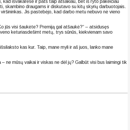
kad išvakarėse ir pats taip atsakiau, bet iš ryto pakeičiau
nėti, skambino draugams ir diskutavo su kitų skyrių darbuotojais.
ik viršininkas. Jis pastebėjo, kad darbo metu nebuvo nė vieno
„Ko jūs visi šaukėte? Premiją gal atšaukė?“ – atsidusęs
gyveno keturiasdešimt metų, trys sūnūs, kiekvienam savo
išsilaksto kas kur. Taip, mane myli ir aš juos, lanko mane
 ne mūsų vaikai ir viskas ne dėl jų? Galbūt visi bus laimingi tik