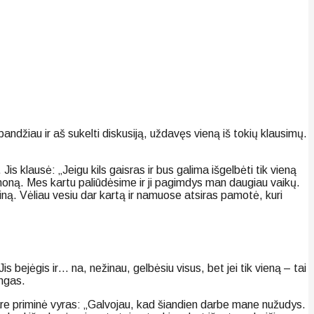
andžiau ir aš sukelti diskusiją, uždavęs vieną iš tokių klausimų.
 klausė: „Jeigu kils gaisras ir bus galima išgelbėti tik vieną
moną. Mes kartu paliūdėsime ir ji pagimdys man daugiau vaikų.
otiną. Vėliau vesiu dar kartą ir namuose atsiras pamotė, kuri
bejėgis ir… na, nežinau, gelbėsiu visus, bet jei tik vieną – tai
ingas.
kare priminė vyras: „Galvojau, kad šiandien darbe mane nužudys.