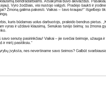
 klausimą bendradarbiams. Atsakymai buvo akivaizdūs. Pasakiau, 
jau). Vyro žodžiais, visi nustojo valgyti. Pradėjo šaukti ir įrodi
tėjai? Žmoną galima pakeisti. Vaikas – tavo kraujas!“ Išgelbėjo t
ingą.
arbis, kuris būdamas uolus darbuotojs, praleido bendrus pietus. 
 jam vyras ir uždavė klausimą. Senukas turėjo šeimą: su žmona 
nko.
avo senutę pasirinkčiau! Vaikai – jie svečiai šeimoje, užauga ir 
ir mirtį pasitiksiu.“
skyrybų įvyksta, nes nevertiname savo šeimos? Galbūt svarbiausia –