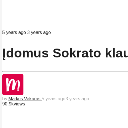
5 years ago
3 years ago
Įdomus Sokrato klau
by
Markus Vakaras
5 years ago
3 years ago
90.9k
views