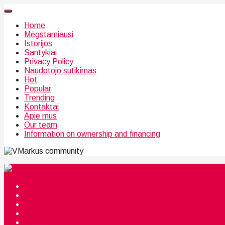
Home
Mėgstamiausi
Istorijos
Santykiai
Privacy Policy
Naudotojo sutikimas
Hot
Popular
Trending
Kontaktai
Apie mus
Our team
Information on ownership and financing
community
Mėgstamiausi
Istorijos
Santykiai
Privacy Policy
Citata