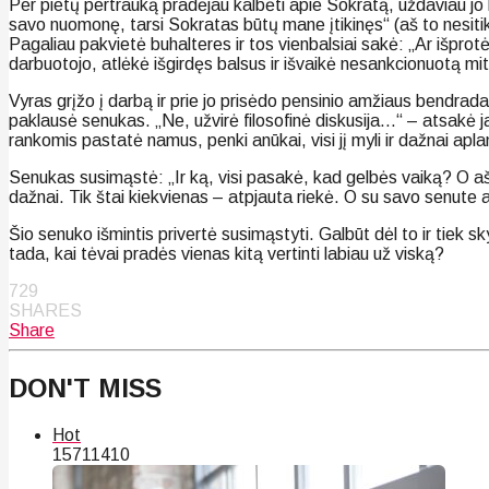
Per pietų pertrauką pradėjau kalbėti apie Sokratą, uždaviau jo
savo nuomonę, tarsi Sokratas būtų mane įtikinęs“ (aš to nesitikė
Pagaliau pakvietė buhalteres ir tos vienbalsiai sakė: „Ar išpro
darbuotojo, atlėkė išgirdęs balsus ir išvaikė nesankcionuotą mit
Vyras grįžo į darbą ir prie jo prisėdo pensinio amžiaus bendrad
paklausė senukas. „Ne, užvirė filosofinė diskusija…“ – atsakė
rankomis pastatė namus, penki anūkai, visi jį myli ir dažnai apla
Senukas susimąstė: „Ir ką, visi pasakė, kad gelbės vaiką? O aš s
dažnai. Tik štai kiekvienas – atpjauta riekė. O su savo senute aš 
Šio senuko išmintis privertė susimąstyti. Galbūt dėl to ir tiek 
tada, kai tėvai pradės vienas kitą vertinti labiau už viską?
729
SHARES
Share
DON'T MISS
Hot
157
114
10