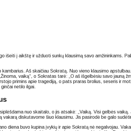
go išeiti į aikštę ir užduoti sunkų klausimą savo amžininkams. Pab
 kambarius. Aš skaičiau Sokratą. Nuo vieno klausimo apstulbau. Jis
„Žinoma, vaiką“, o Sokratas tarė: „O aš išgelbėsiu savo jauną ž
erstojo primins apie tragediją, o pats praras brolius, seseris ir m
inčai netilo ilgai.
us
šdama nuo skaitalo, o jis atsakė: „Vaiką. Visi gelbės vaiką. Jis 
isą vakarą diskutavome šiuo klausimu. Jis pasirodė be galo sudėt
 Mano diena buvo kupina įvykių ir apie Sokratą nė negalvojau. Va