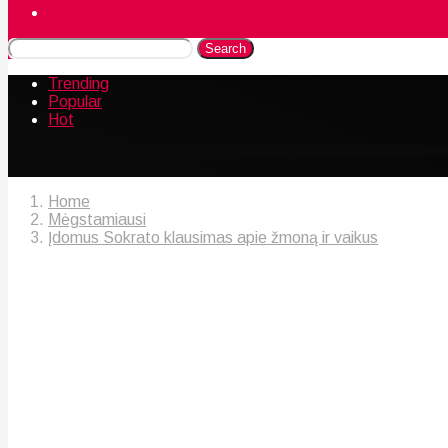
Naudingos gudrybės
Search
Trending
Popular
Hot
Home
Mėgstamiausi
Įdomus Sokrato klausimas apie žmoną ir vaikus