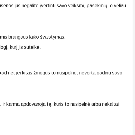
s būsenos jūs negalite įvertinti savo veiksmų pasekmių, o vėliau
smis brangaus laiko švaistymas.
gį, kurį jis suteikė.
kad net jei kitas žmogus to nusipelno, neverta gadinti savo
 ir karma apdovanoja tą, kuris to nusipelnė arba nekaltai