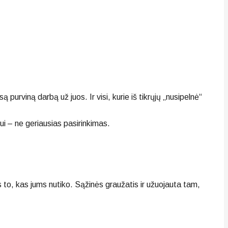
są purviną darbą už juos. Ir visi, kurie iš tikrųjų „nusipelnė“
i – ne geriausias pasirinkimas.
s to, kas jums nutiko. Sąžinės graužatis ir užuojauta tam,