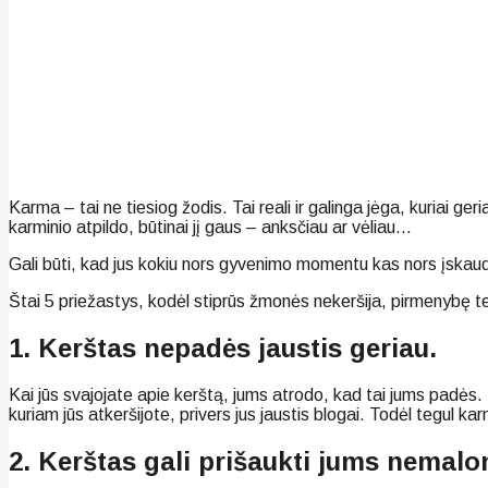
Karma – tai ne tiesiog žodis. Tai reali ir galinga jėga, kuriai geria
karminio atpildo, būtinai jį gaus – anksčiau ar vėliau…
Gali būti, kad jus kokiu nors gyvenimo momentu kas nors įskaud
Štai 5 priežastys, kodėl stiprūs žmonės nekeršija, pirmenybę tei
1. Kerštas nepadės jaustis geriau.
Kai jūs svajojate apie kerštą, jums atrodo, kad tai jums padės. 
kuriam jūs atkeršijote, privers jus jaustis blogai. Todėl tegul ka
2. Kerštas gali prišaukti jums nemal