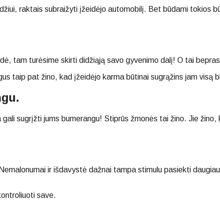
avyzdžiui, raktais subraižyti įžeidėjo automobilį. Bet būdami tokio
ė, tam turėsime skirti didžiąją savo gyvenimo dalį! O tai bepra
us taip pat žino, kad įžeidėjo karma būtinai sugrąžins jam visą blo
ngu.
gali sugrįžti jums bumerangu! Stiprūs žmonės tai žino. Jie žino, 
 Nemalonumai ir išdavystė dažnai tampa stimulu pasiekti daugiau,
kontroliuoti save.