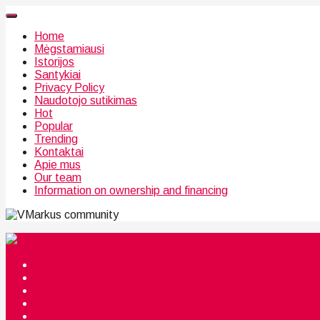
Home
Mėgstamiausi
Istorijos
Santykiai
Privacy Policy
Naudotojo sutikimas
Hot
Popular
Trending
Kontaktai
Apie mus
Our team
Information on ownership and financing
community
Mėgstamiausi
Istorijos
Santykiai
Privacy Policy
Citata