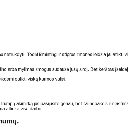
u netrukdyti. Todėl išmintingi ir stiprūs žmonės leidžia jai atlikti vi
ino arba mylimas žmogus sudaužė jūsų širdį. Bet kerštas įžeidėju
kdami palikti viską karmos valiai.
Trumpą akimirką jūs pasijusite geriau, bet tai nepakeis ir neištrin
rma atlieka visą darbą.
onumų.