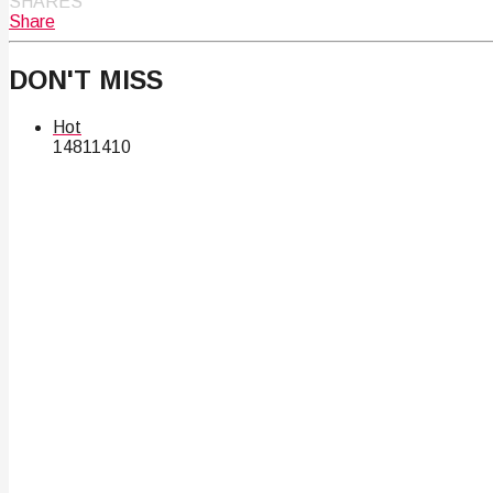
SHARES
Share
DON'T MISS
Hot
148
114
10