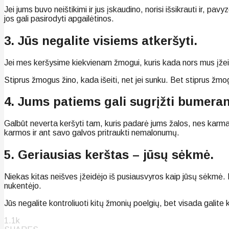
Jei jums buvo neištikimi ir jus įskaudino, norisi išsikrauti ir, p
jos gali pasirodyti apgailėtinos.
3. Jūs negalite visiems atkeršyti.
Jei mes keršysime kiekvienam žmogui, kuris kada nors mus įžeid
Stiprus žmogus žino, kada išeiti, net jei sunku. Bet stiprus žmog
4. Jums patiems gali sugrįžti bumera
Galbūt neverta keršyti tam, kuris padarė jums žalos, nes karma 
karmos ir ant savo galvos pritraukti nemalonumų.
5. Geriausias kerštas – jūsų sėkmė.
Niekas kitas neišves įžeidėjo iš pusiausvyros kaip jūsų sėkmė.
nukentėjo.
Jūs negalite kontroliuoti kitų žmonių poelgių, bet visada galite 
1.1k