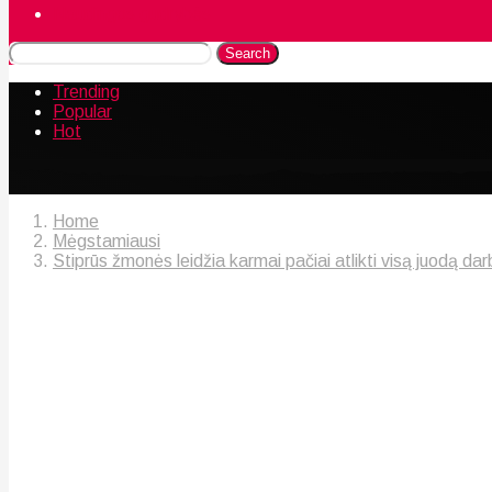
Naudingos gudrybės
Search
Trending
Popular
Hot
Home
Mėgstamiausi
Stiprūs žmonės leidžia karmai pačiai atlikti visą juodą da