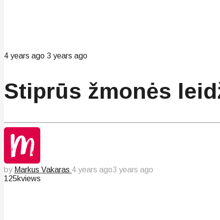
4 years ago
3 years ago
Stiprūs žmonės leidž
by
Markus Vakaras
4 years ago
3 years ago
125k
views