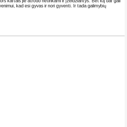
rs kartais jie atrodo netinkami ir įžeidžiantys. Bet ką dar gali
nimui, kad esi gyvas ir nori gyventi. Ir tada galimybių