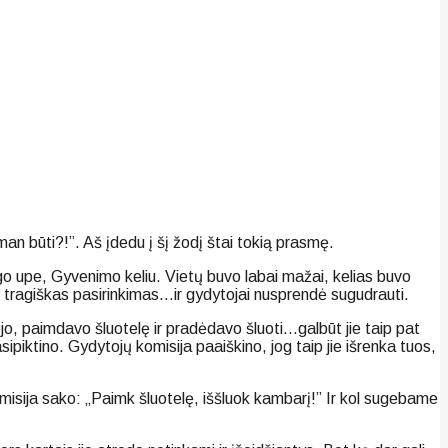
an būti?!”. Aš įdedu į šį žodį štai tokią prasmę.
ogo upe, Gyvenimo keliu. Vietų buvo labai mažai, kelias buvo
sus, tragiškas pasirinkimas…ir gydytojai nusprendė sugudrauti.
ėjo, paimdavo šluotelę ir pradėdavo šluoti…galbūt jie taip pat
ipiktino. Gydytojų komisija paaiškino, jog taip jie išrenka tuos,
omisija sako: „Paimk šluotelę, iššluok kambarį!” Ir kol sugebame