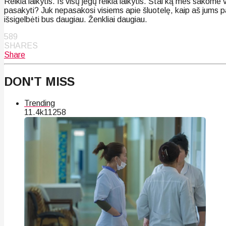
Reikia laikytis. Iš visų jėgų reikia laikytis. Štai ką mes sakome
pasakyti? Juk nepasakosi visiems apie šluotelę, kaip aš jums pa
išsigelbėti bus daugiau. Ženkliai daugiau.
589
SHARES
Share
DON'T MISS
Trending
11.4k
112
58