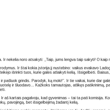
r nekelia noro atsakyti: „Taip, jums lengva taip sakyti! O kaip m
rodymus. Ir štai kokia įstorija jį nustebino: vaikus evakavo Lad
Reikėjo išrinkti tuos, kurie galės atlaikyti kelią. Išsigelbėti. Bai
 pašluok grindis. Parodyk, ką moki!”. Ir tie vaikai, kurie dar gal
luotelę ir šluodavo… Kažkoks tarnautojas, atlikęs patikrinimą, pas
ėti.
 Ir aš kartais pagalvoju, kad gyvenimas – tai ta pati komisija. K
kų, pavojingą, bet išsigelbėjimą žadantį kelią.