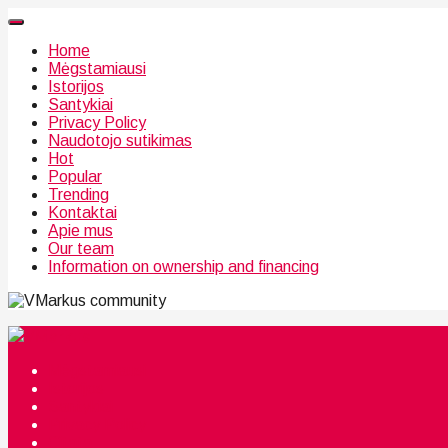
Home
Mėgstamiausi
Istorijos
Santykiai
Privacy Policy
Naudotojo sutikimas
Hot
Popular
Trending
Kontaktai
Apie mus
Our team
Information on ownership and financing
community
Mėgstamiausi
Istorijos
Santykiai
Privacy Policy
Citata