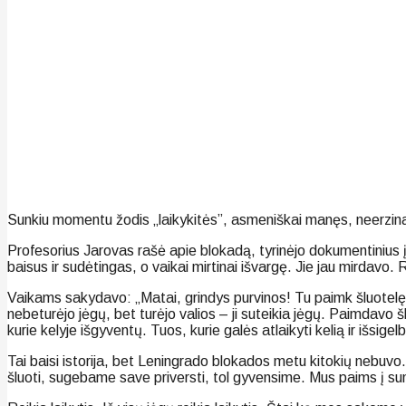
Sunkiu momentu žodis „laikykitės”, asmeniškai manęs, neerzina. I
Profesorius Jarovas rašė apie blokadą, tyrinėjo dokumentinius į
baisus ir sudėtingas, o vaikai mirtinai išvargę. Jie jau mirdavo. 
Vaikams sakydavo: „Matai, grindys purvinos! Tu paimk šluotelę ir
nebeturėjo jėgų, bet turėjo valios – ji suteikia jėgų. Paimdavo š
kurie kelyje išgyventų. Tuos, kurie galės atlaikyti kelią ir išsigelb
Tai baisi istorija, bet Leningrado blokados metu kitokių nebuvo.
šluoti, sugebame save priversti, tol gyvensime. Mus paims į sun