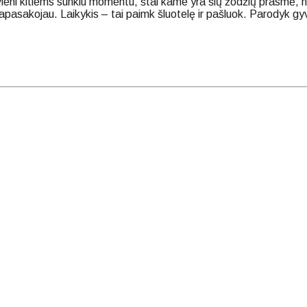
 vieni kitiems sunkiu momentu, štai kame yra šių žodžių prasmė, no
pasakojau. Laikykis – tai paimk šluotelę ir pašluok. Parodyk gyve