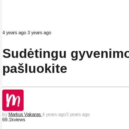
4 years ago
3 years ago
Sudėtingu gyvenimo
pašluokite
by
Markus Vakaras
4 years ago
3 years ago
69.1k
views