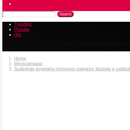
Naudingos gudrybės
Search
Trending
Popular
Hot
Home
Mėgstamiausi
Sudėtingu gyvenimo momentu paimkite šluotelę ir pašluo