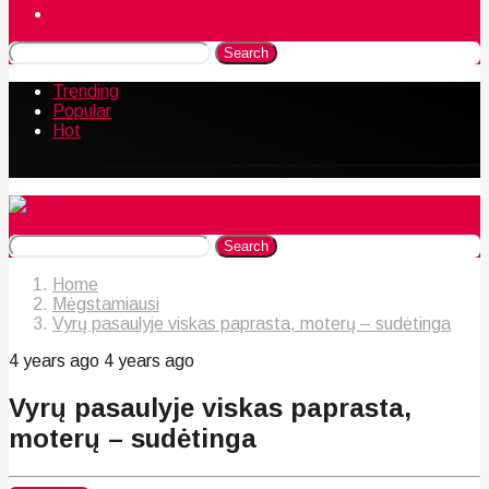
Naudingos gudrybės
Search
Trending
Popular
Hot
Search
Home
Mėgstamiausi
Vyrų pasaulyje viskas paprasta, moterų – sudėtinga
4 years ago
4 years ago
Vyrų pasaulyje viskas paprasta,
moterų – sudėtinga