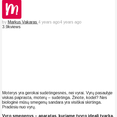
by
Markus Vakaras
4 years ago
4 years ago
3.9k
views
Moterys yra gerokai sudėtingesnės, nei vyrai. Vyrų pasaulyje
viskas paprasta, moterų – sudėtinga. Žinote, kodėl? Nes
biologinė mūsų smegenų sandara yra visiškai skirtinga.
Pradėsiu nuo vyrų.
Vyro smegenys – aparatas, kuriame tvyro ideali tvarka.