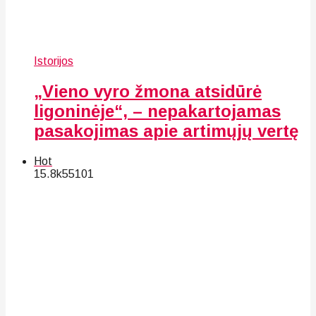
Istorijos
„Vieno vyro žmona atsidūrė
ligoninėje“, – nepakartojamas
pasakojimas apie artimųjų vertę
Hot
15.8k
55
101