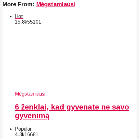
More From:
Mėgstamiausi
Hot
15.8k
55
101
Mėgstamiausi
6 ženklai, kad gyvenate ne savo
gyvenimą
Popular
4.3k
166
81