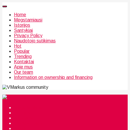
Home
Mėgstamiausi
Istorijos
Santykiai
Privacy Policy
Naudotojo sutikimas
Hot
Popular
Trending
Kontaktai
Apie mus
Our team
Information on ownership and financing
community
Mėgstamiausi
Istorijos
Santykiai
Privacy Policy
Citata