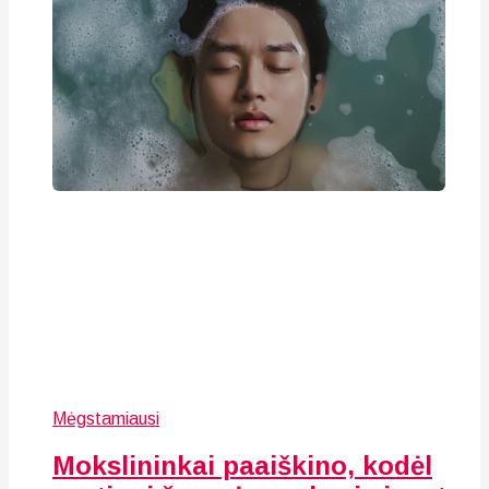
Mėgstamiausi
Mokslininkai paaiškino, kodėl