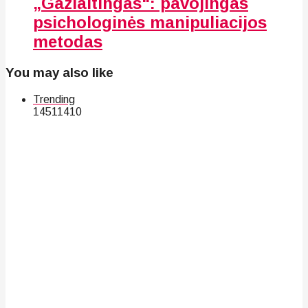
„Gazlaitingas“: pavojingas
psichologinės manipuliacijos
metodas
You may also like
Trending
145
114
10