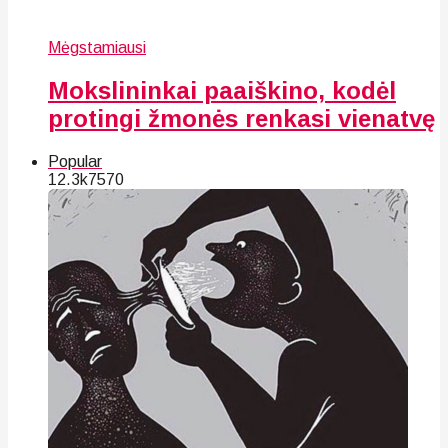
Mėgstamiausi
Mokslininkai paaiškino, kodėl
protingi žmonės renkasi vienatvę
Popular
12.3k
75
70