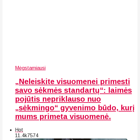
Mėgstamiausi
„Neleiskite visuomenei primesti
savo sėkmės standartų“: laimės
pojūtis nepriklauso nuo
„sėkmingo“ gyvenimo būdo, kurį
mums primeta visuomenė.
Hot
11.4k
75
74