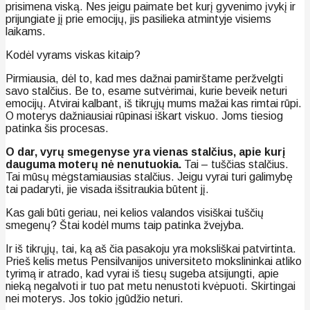
prisimena viską. Nes jeigu paimate bet kurį gyvenimo įvykį ir
prijungiate jį prie emocijų, jis pasilieka atmintyje visiems
laikams.
Kodėl vyrams viskas kitaip?
Pirmiausia, dėl to, kad mes dažnai pamirštame peržvelgti
savo stalčius. Be to, esame sutvėrimai, kurie beveik neturi
emocijų. Atvirai kalbant, iš tikrųjų mums mažai kas rimtai rūpi.
O moterys dažniausiai rūpinasi iškart viskuo. Joms tiesiog
patinka šis procesas.
O dar, vyrų smegenyse yra vienas stalčius, apie kurį
dauguma moterų nė nenutuokia.
Tai – tuščias stalčius.
Tai mūsų mėgstamiausias stalčius. Jeigu vyrai turi galimybę
tai padaryti, jie visada išsitraukia būtent jį.
Kas gali būti geriau, nei kelios valandos visiškai tuščių
smegenų? Štai kodėl mums taip patinka žvejyba.
Ir iš tikrųjų, tai, ką aš čia pasakoju yra moksliškai patvirtinta.
Prieš kelis metus Pensilvanijos universiteto mokslininkai atliko
tyrimą ir atrado, kad vyrai iš tiesų sugeba atsijungti, apie
nieką negalvoti ir tuo pat metu nenustoti kvėpuoti. Skirtingai
nei moterys. Jos tokio įgūdžio neturi.