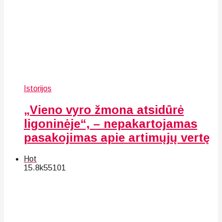
Istorijos
„Vieno vyro žmona atsidūrė
ligoninėje“, – nepakartojamas
pasakojimas apie artimųjų vertę
Hot
15.8k
55
101