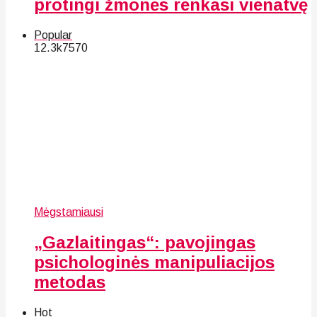
protingi žmonės renkasi vienatvę
Popular
12.3k
75
70
Mėgstamiausi
„Gazlaitingas“: pavojingas
psichologinės manipuliacijos
metodas
Hot