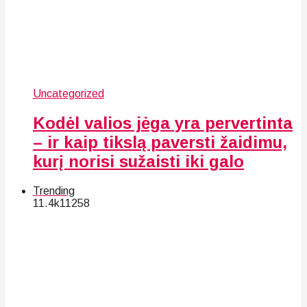
Uncategorized
Kodėl valios jėga yra pervertinta
– ir kaip tikslą paversti žaidimu,
kurį norisi sužaisti iki galo
Trending
11.4k
112
58