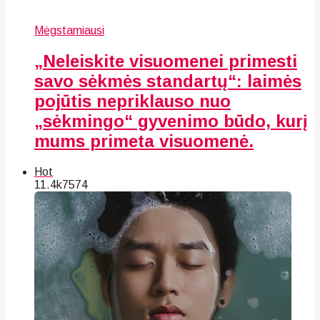
Mėgstamiausi
„Neleiskite visuomenei primesti
savo sėkmės standartų“: laimės
pojūtis nepriklauso nuo
„sėkmingo“ gyvenimo būdo, kurį
mums primeta visuomenė.
Hot
11.4k
75
74