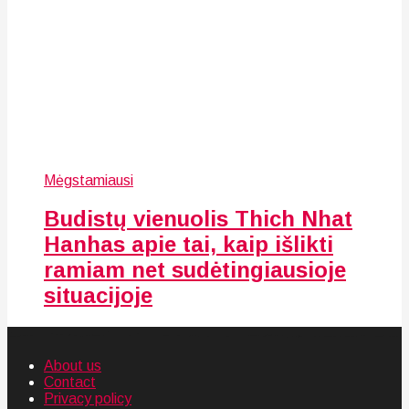
Mėgstamiausi
Budistų vienuolis Thich Nhat
Hanhas apie tai, kaip išlikti
ramiam net sudėtingiausioje
situacijoje
About us
Contact
Privacy policy