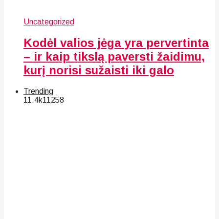
Uncategorized
Kodėl valios jėga yra pervertinta
– ir kaip tikslą paversti žaidimu,
kurį norisi sužaisti iki galo
Trending
11.4k
112
58