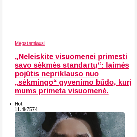
Mėgstamiausi
„Neleiskite visuomenei primesti
savo sėkmės standartų“: laimės
pojūtis nepriklauso nuo
„sėkmingo“ gyvenimo būdo, kurį
mums primeta visuomenė.
Hot
11.4k
75
74