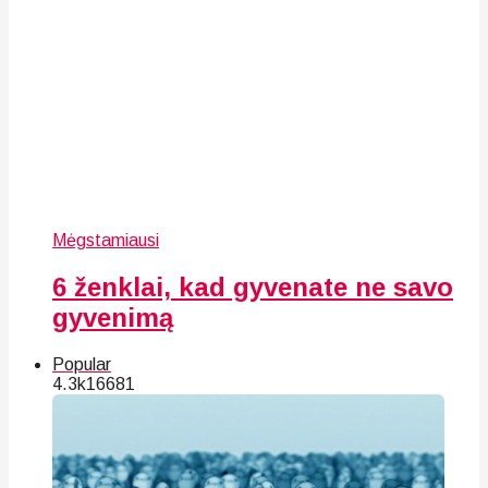
Mėgstamiausi
6 ženklai, kad gyvenate ne savo
gyvenimą
Popular
4.3k
166
81