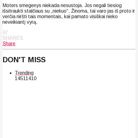
Moters smegenys niekada nesustoja. Jos negali tiesiog
išsitraukti stalčiaus su „niekuo“. Žinoma, tai varo jas iš proto ir
verčia niršti tais momentais, kai pamato visiškai nieko
neveikiantį vyrą.
47
SHARES
Share
DON'T MISS
Trending
145
114
10