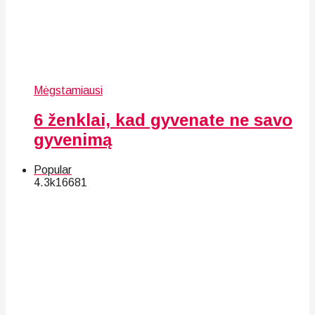
Mėgstamiausi
6 ženklai, kad gyvenate ne savo
gyvenimą
Popular
4.3k
166
81