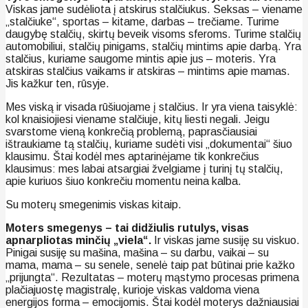
Viskas jame sudėliota į atskirus stalčiukus. Seksas – viename
„stalčiuke“, sportas – kitame, darbas – trečiame. Turime
daugybę stalčių, skirtų beveik visoms sferoms. Turime stalčių
automobiliui, stalčių pinigams, stalčių mintims apie darbą. Yra
stalčius, kuriame saugome mintis apie jus – moteris. Yra
atskiras stalčius vaikams ir atskiras – mintims apie mamas.
Jis kažkur ten, rūsyje.
Mes viską ir visada rūšiuojame į stalčius. Ir yra viena taisyklė:
kol knaisiojiesi viename stalčiuje, kitų liesti negali. Jeigu
svarstome vieną konkrečią problemą, paprasčiausiai
ištraukiame tą stalčių, kuriame sudėti visi „dokumentai“ šiuo
klausimu. Štai kodėl mes aptarinėjame tik konkrečius
klausimus: mes labai atsargiai žvelgiame į turinį tų stalčių,
apie kuriuos šiuo konkrečiu momentu neina kalba.
Su moterų smegenimis viskas kitaip.
Moters smegenys – tai didžiulis rutulys, visas
apnarpliotas minčių „viela“.
Ir viskas jame susiję su viskuo.
Pinigai susiję su mašina, mašina – su darbu, vaikai – su
mama, mama – su senele, senelė taip pat būtinai prie kažko
„prijungta“. Rezultatas – moterų mąstymo procesas primena
plačiajuostę magistralę, kurioje viskas valdoma viena
energijos forma – emocijomis. Štai kodėl moterys dažniausiai