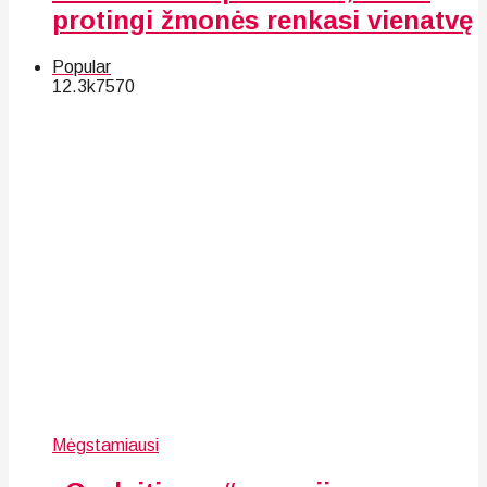
protingi žmonės renkasi vienatvę
Popular
12.3k
75
70
Mėgstamiausi