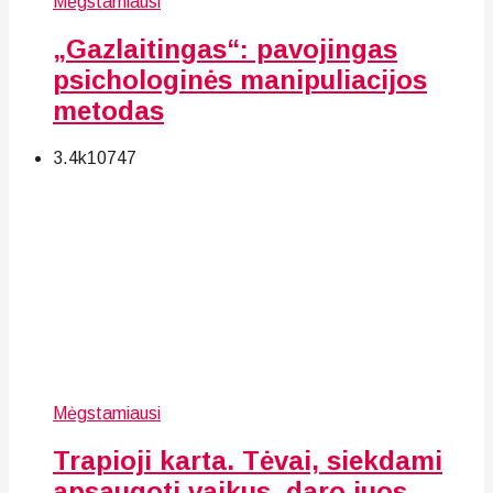
Mėgstamiausi
„Gazlaitingas“: pavojingas
psichologinės manipuliacijos
metodas
3.4k
107
47
Mėgstamiausi
Trapioji karta. Tėvai, siekdami
apsaugoti vaikus, daro juos