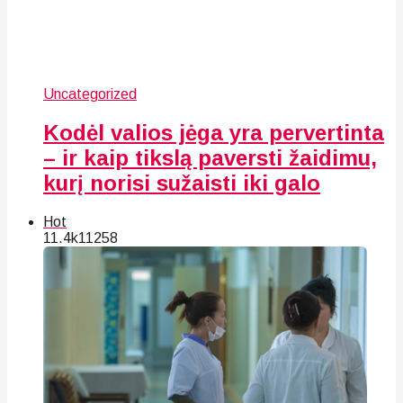
Uncategorized
Kodėl valios jėga yra pervertinta
– ir kaip tikslą paversti žaidimu,
kurį norisi sužaisti iki galo
Hot
11.4k
112
58