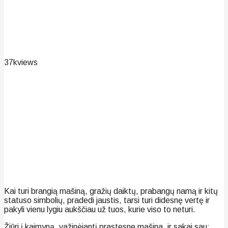
37k
views
Kai turi brangią mašiną, gražių daiktų, prabangų namą ir kitų
statuso simbolių, pradedi jaustis, tarsi turi didesnę vertę ir
pakyli vienu lygiu aukščiau už tuos, kurie viso to neturi.
Žiūri į kaimyną, važinėjantį prastesne mašina, ir sakai sau: