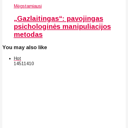
Mėgstamiausi
„Gazlaitingas“: pavojingas
psichologinės manipuliacijos
metodas
You may also like
Hot
145
114
10