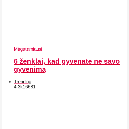
Mėgstamiausi
6 ženklai, kad gyvenate ne savo
gyvenimą
Trending
4.3k
166
81