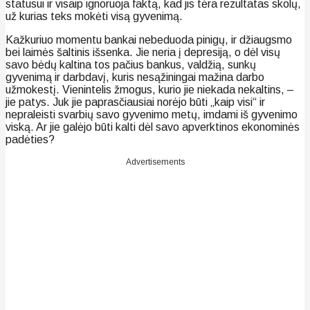
statusui ir visaip ignoruoja faktą, kad jis tėra rezultatas skolų,
už kurias teks mokėti visą gyvenimą.
Kažkuriuo momentu bankai nebeduoda pinigų, ir džiaugsmo
bei laimės šaltinis išsenka. Jie neria į depresiją, o dėl visų
savo bėdų kaltina tos pačius bankus, valdžią, sunkų
gyvenimą ir darbdavį, kuris nesąžiningai mažina darbo
užmokestį. Vienintelis žmogus, kurio jie niekada nekaltins, –
jie patys. Juk jie paprasčiausiai norėjo būti „kaip visi“ ir
nepraleisti svarbių savo gyvenimo metų, imdami iš gyvenimo
viską. Ar jie galėjo būti kalti dėl savo apverktinos ekonominės
padėties?
Advertisements