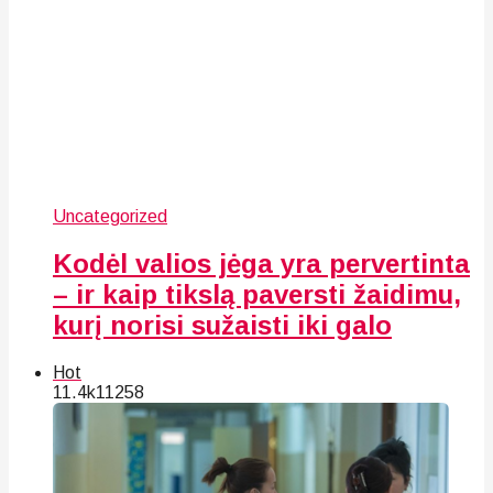
Uncategorized
Kodėl valios jėga yra pervertinta
– ir kaip tikslą paversti žaidimu,
kurį norisi sužaisti iki galo
Hot
11.4k
112
58