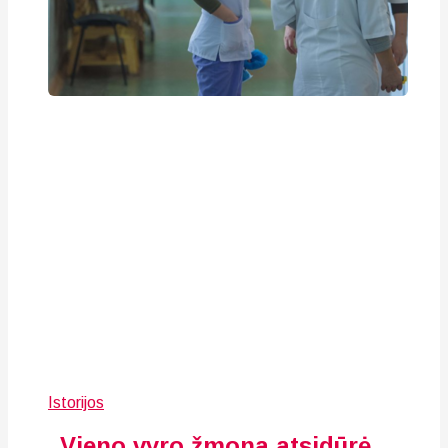
Istorijos
„Vieno vyro žmona atsidūrė