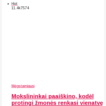
Hot
11.4k
75
74
Mėgstamiausi
Mokslininkai paaiškino, kodėl
protingi žmonės renkasi vienatvę