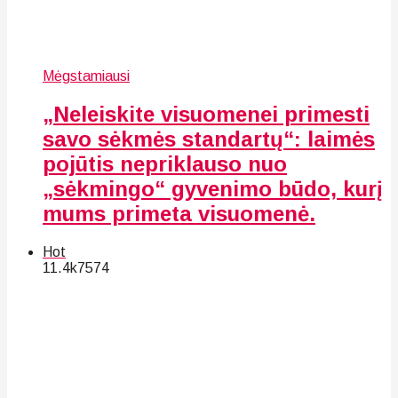
Mėgstamiausi
„Neleiskite visuomenei primesti
savo sėkmės standartų“: laimės
pojūtis nepriklauso nuo
„sėkmingo“ gyvenimo būdo, kurį
mums primeta visuomenė.
Hot
11.4k
75
74