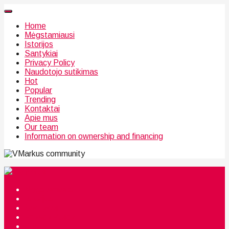
Home
Mėgstamiausi
Istorijos
Santykiai
Privacy Policy
Naudotojo sutikimas
Hot
Popular
Trending
Kontaktai
Apie mus
Our team
Information on ownership and financing
community
Mėgstamiausi
Istorijos
Santykiai
Privacy Policy
Citata