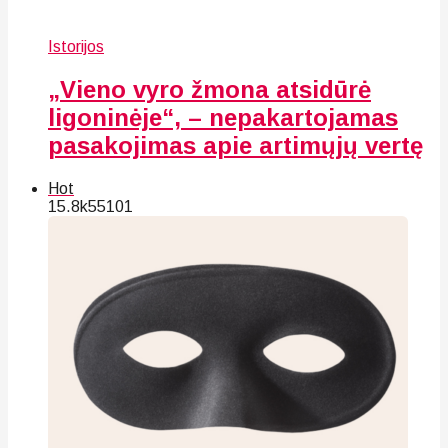
Istorijos
„Vieno vyro žmona atsidūrė
ligoninėje“, – nepakartojamas
pasakojimas apie artimųjų vertę
Hot
15.8k
55
101