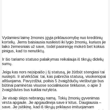
Vydamiesi laimę žmonės įgyja priklausomybę nuo kreditinių
kortelių. Jiems baisiausia nusileisti iki lygio žmonių, kuriuos jie
laiko žemesniais už save, todėl pasirengę mokėti bet kokius
pinigus, kad to nenutiktų.
Ir šio tariamo statuso palaikymas reikalauja iš tikrųjų didelių
sumų.
Jeigu kas nors neįsipaišo į šį statusą, jie žūtbūt stengiasi tai
nuslėpti. Ir atvirkščiai: tai, kas pabrėžia statusą, visokeriopai
afišuojama. Pavyzdžiui, poilsis 5 žvaigždučių viešbutyje bus
būtinai paminėtas visuose socialiniuose tinkluose, o apie 3
žvaigždutes bus kukliai nutylėta.
Jie visaip slėps nebrangų namą. Tokių žmonių gyvenimas
virsta apgaule. Jie apgaudinėja save ir kitus. Daugiausia –
save. Jie įsitikinę, kad iš tikrųjų priklauso imituojamam