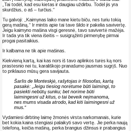
„Tai todėl, kad esu kietas ir daugiau uždirbu. Todėl jis yra
skurdžius, o aš – turčius.“
Tu galvoji: „Kaimynas laiko mane kietu biču, nes turiu tokią
gerą mašiną.“ Ir mintis apie tai tave šildo ir pakelia savivertę.
Jeigu kaimyno mašina visgi geresnė, tavo savivertė mažėja.
Ir tada yra tik viena išeitis – susigrąžinti pirmenybę pirmai
progai pasitaikius.
Ir kalbama ne tik apie mašinas.
Kiekvieną kartą, kai kas nors iš tavo aplinkos turės ką nors
prastesnio nei tu, karališkojo pranašumo jausmas sugrįš. Nuo
to priklauso mūsų gera savijauta.
Šarlis de Monteskjė, rašytojas ir filosofas, kartą
pasakė: „Jeigu tiesiog norėtume būti laimingi, to
pasiekti nebūtų sunku; bet norime būti
laimingesni už kitus, o tai beveik neįmanoma,
nes mums visada atrodo, kad kiti laimingesni už
mus.“
Vydamiesi dirbtinę laimę žmonės virsta narkomanais, kurie
bet kokia kaina stengiasi palaikyti savo vertę. Jie perka naują
telefoną, keičia mašiną, perka brangius džinsus ir prabangius