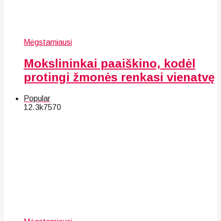
Mėgstamiausi
Mokslininkai paaiškino, kodėl
protingi žmonės renkasi vienatvę
Popular
12.3k
75
70