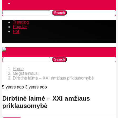
Naudingos gudrybės
Search
Trending
Popular
Hot
Search
Home
Mėgstamiausi
Dirbtinė laimė – XXI amžiaus priklausomybė
5 years ago
3 years ago
Dirbtinė laimė – XXI amžiaus
priklausomybė