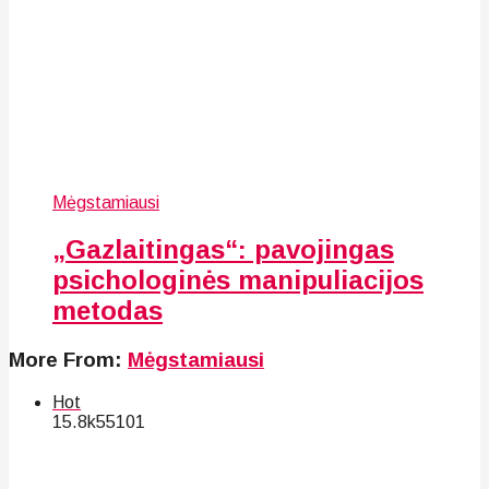
Mėgstamiausi
„Gazlaitingas“: pavojingas
psichologinės manipuliacijos
metodas
More From:
Mėgstamiausi
Hot
15.8k
55
101