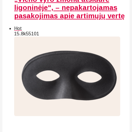
ligoninėje“, – nepakartojamas
pasakojimas apie artimųjų vertę
Hot
15.8k
55
101