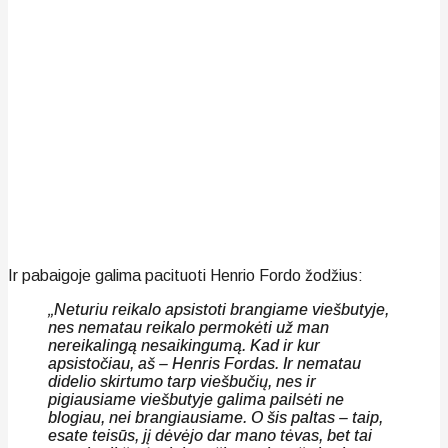
Ir pabaigoje galima pacituoti Henrio Fordo žodžius:
„Neturiu reikalo apsistoti brangiame viešbutyje,
nes nematau reikalo permokėti už man
nereikalingą nesaikingumą. Kad ir kur
apsistočiau, aš – Henris Fordas. Ir nematau
didelio skirtumo tarp viešbučių, nes ir
pigiausiame viešbutyje galima pailsėti ne
blogiau, nei brangiausiame. O šis paltas – taip,
esate teisūs, jį dėvėjo dar mano tėvas, bet tai