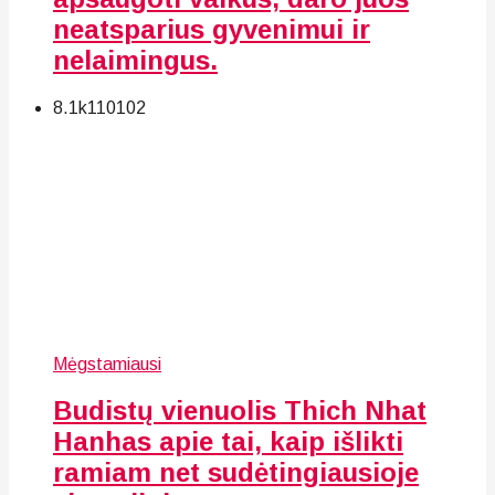
neatsparius gyvenimui ir
nelaimingus.
8.1k
110
102
Mėgstamiausi
Budistų vienuolis Thich Nhat
Hanhas apie tai, kaip išlikti
ramiam net sudėtingiausioje