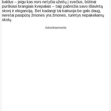
baldus – jeigu kas nors netyčia užeitų į svečius, būtinai
purškiasi brangiais kvepalais – taip pabrėžia savo išlavintą
skonį ir eleganciją. Bet kadangi tai kainuoja be galo daug,
neretai pasipūtę žmonės yra žmonės, turintys nepakeliamų
skolų.
Advertisements