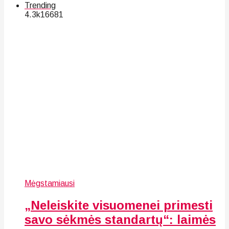
Trending
4.3k
166
81
Mėgstamiausi
„Neleiskite visuomenei primesti
savo sėkmės standartų“: laimės