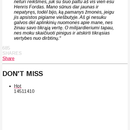
neturi reikšmės, juk su šiuo paltu aš vis vien esu
Henris Fordas. Mano sūnus dar jaunas ir
nepatyręs, todėl bijo, ką pamanys žmonės, jeigu
jis apsistos pigiame viešbutyje. Aš gi nesuku
galvos dėl aplinkinių nuomonės apie mane, nes
žinau savo tikrąją vertę. O milijardieriumi tapau,
nes moku skaičiuoti pinigus ir atskirti tikrąsias
vertybes nuo dirbtinų.“
685
SHARES
Share
DON'T MISS
Hot
145
114
10