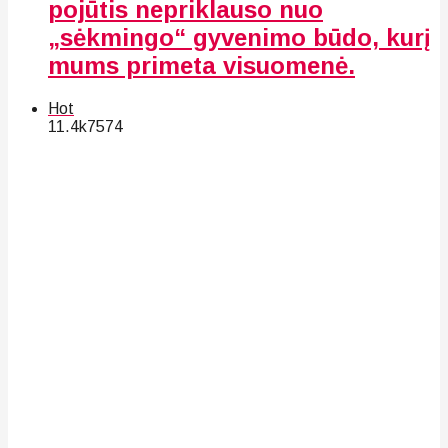
pojūtis nepriklauso nuo
„sėkmingo“ gyvenimo būdo, kurį
mums primeta visuomenė.
Hot
11.4k
75
74