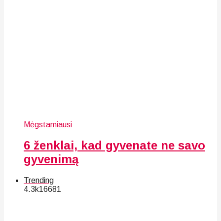
Mėgstamiausi
6 ženklai, kad gyvenate ne savo
gyvenimą
Trending
4.3k
166
81