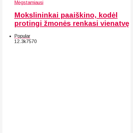
Mėgstamiausi
Mokslininkai paaiškino, kodėl
protingi žmonės renkasi vienatvę
Popular
12.3k
75
70