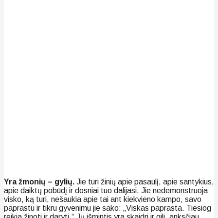
Yra žmonių – gylių.
Jie turi žinių apie pasaulį, apie santykius,
apie daiktų pobūdį ir dosniai tuo dalijasi. Jie nedemonstruoja
visko, ką turi, nešaukia apie tai ant kiekvieno kampo, savo
paprastu ir tikru gyvenimu jie sako: „Viskas paprasta. Tiesiog
reikia žinoti ir daryti.“ Jų išmintis yra skaidri ir gili, anksčiau