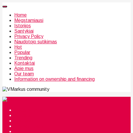
Home
Mėgstamiausi
Istorijos
Santykiai
Privacy Policy
Naudotojo sutikimas
Hot
Popular
Trending
Kontaktai
Apie mus
Our team
Information on ownership and financing
community
Mėgstamiausi
Istorijos
Santykiai
Privacy Policy
Citata