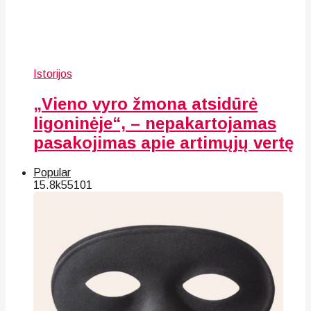
Istorijos
„Vieno vyro žmona atsidūrė
ligoninėje“, – nepakartojamas
pasakojimas apie artimųjų vertę
Popular
15.8k
55
101