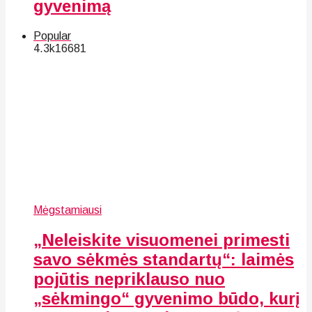
gyvenimą
Popular
4.3k
166
81
Mėgstamiausi
„Neleiskite visuomenei primesti
savo sėkmės standartų“: laimės
pojūtis nepriklauso nuo
„sėkmingo“ gyvenimo būdo, kurį