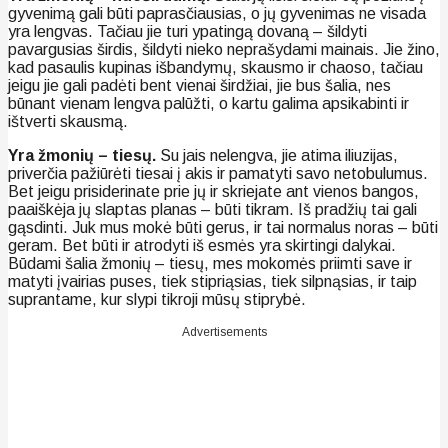
gyvenimą gali būti paprasčiausias, o jų gyvenimas ne visada
yra lengvas. Tačiau jie turi ypatingą dovaną – šildyti
pavargusias širdis, šildyti nieko neprašydami mainais. Jie žino,
kad pasaulis kupinas išbandymų, skausmo ir chaoso, tačiau
jeigu jie gali padėti bent vienai širdžiai, jie bus šalia, nes
būnant vienam lengva palūžti, o kartu galima apsikabinti ir
ištverti skausmą.
Yra žmonių – tiesų.
Su jais nelengva, jie atima iliuzijas,
priverčia pažiūrėti tiesai į akis ir pamatyti savo netobulumus.
Bet jeigu prisiderinate prie jų ir skriejate ant vienos bangos,
paaiškėja jų slaptas planas – būti tikram. Iš pradžių tai gali
gąsdinti. Juk mus mokė būti gerus, ir tai normalus noras – būti
geram. Bet būti ir atrodyti iš esmės yra skirtingi dalykai.
Būdami šalia žmonių – tiesų, mes mokomės priimti save ir
matyti įvairias puses, tiek stipriąsias, tiek silpnąsias, ir taip
suprantame, kur slypi tikroji mūsų stiprybė.
Advertisements