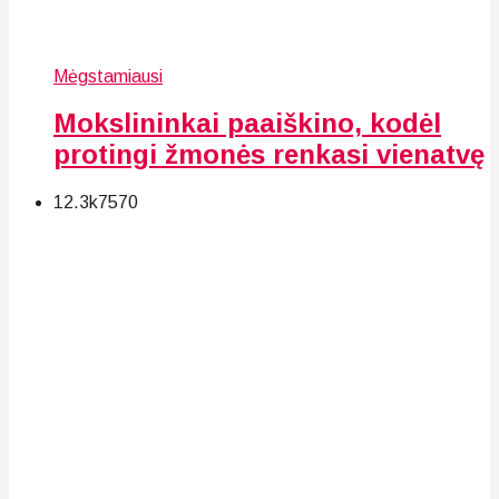
Mėgstamiausi
Mokslininkai paaiškino, kodėl
protingi žmonės renkasi vienatvę
12.3k
75
70