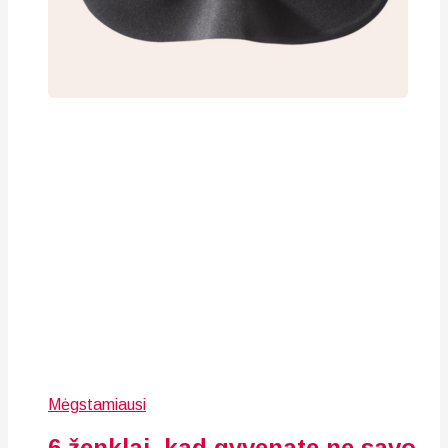
Mėgstamiausi
6 ženklai, kad gyvenate ne savo