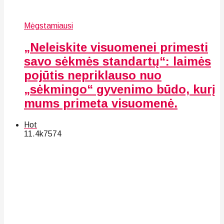
Mėgstamiausi
„Neleiskite visuomenei primesti
savo sėkmės standartų“: laimės
pojūtis nepriklauso nuo
„sėkmingo“ gyvenimo būdo, kurį
mums primeta visuomenė.
Hot
11.4k
75
74