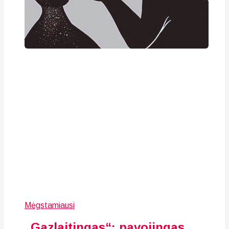
Mėgstamiausi
„Gazlaitingas“: pavojingas