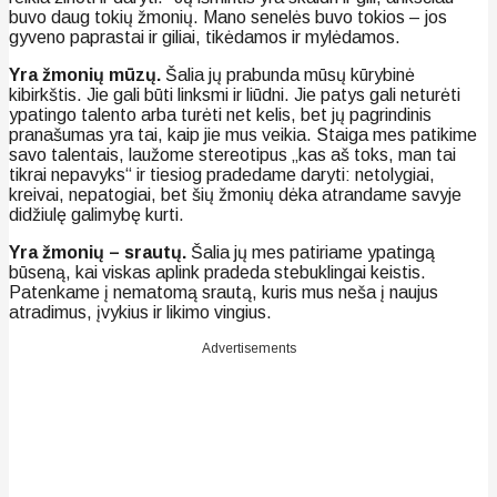
buvo daug tokių žmonių. Mano senelės buvo tokios – jos
gyveno paprastai ir giliai, tikėdamos ir mylėdamos.
Yra žmonių mūzų.
Šalia jų prabunda mūsų kūrybinė
kibirkštis. Jie gali būti linksmi ir liūdni. Jie patys gali neturėti
ypatingo talento arba turėti net kelis, bet jų pagrindinis
pranašumas yra tai, kaip jie mus veikia. Staiga mes patikime
savo talentais, laužome stereotipus „kas aš toks, man tai
tikrai nepavyks“ ir tiesiog pradedame daryti: netolygiai,
kreivai, nepatogiai, bet šių žmonių dėka atrandame savyje
didžiulę galimybę kurti.
Yra žmonių – srautų.
Šalia jų mes patiriame ypatingą
būseną, kai viskas aplink pradeda stebuklingai keistis.
Patenkame į nematomą srautą, kuris mus neša į naujus
atradimus, įvykius ir likimo vingius.
Advertisements