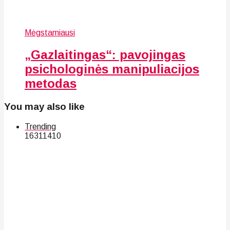
Mėgstamiausi
„Gazlaitingas“: pavojingas
psichologinės manipuliacijos
metodas
You may also like
Trending
163
114
10