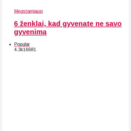
Mėgstamiausi
6 ženklai, kad gyvenate ne savo
gyvenimą
Popular
4.3k
166
81