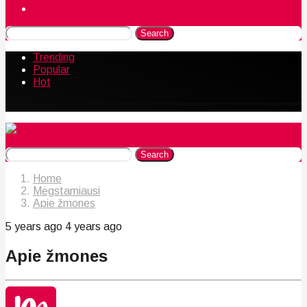
Naudingos gudrybės
Search
Trending
Popular
Hot
Search
Home
Mėgstamiausi
Apie žmones
5 years ago
4 years ago
Apie žmones