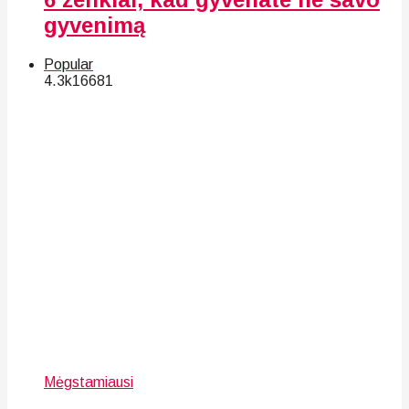
gyvenimą
Popular
4.3k
166
81
Mėgstamiausi