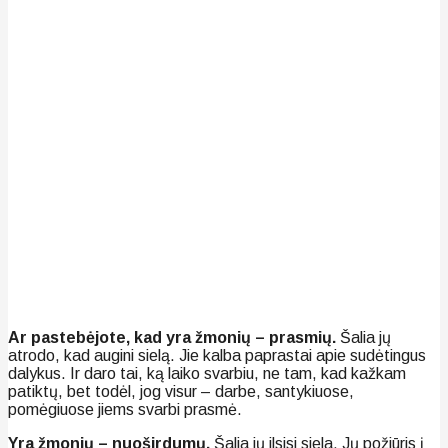
Ar pastebėjote, kad yra žmonių – prasmių.
Šalia jų
atrodo, kad augini sielą. Jie kalba paprastai apie sudėtingus
dalykus. Ir daro tai, ką laiko svarbiu, ne tam, kad kažkam
patiktų, bet todėl, jog visur – darbe, santykiuose,
pomėgiuose jiems svarbi prasmė.
Yra žmonių – nuoširdumų.
Šalia jų ilsisi siela. Jų požiūris į