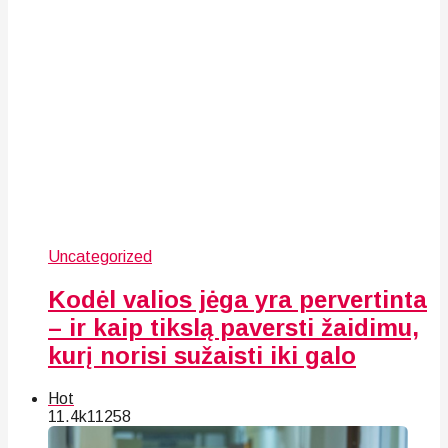
Uncategorized
Kodėl valios jėga yra pervertinta
– ir kaip tikslą paversti žaidimu,
kurį norisi sužaisti iki galo
Hot
11.4k
112
58