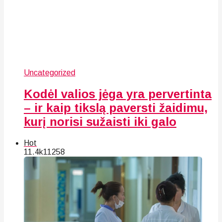
Uncategorized
Kodėl valios jėga yra pervertinta
– ir kaip tikslą paversti žaidimu,
kurį norisi sužaisti iki galo
Hot
11.4k
112
58