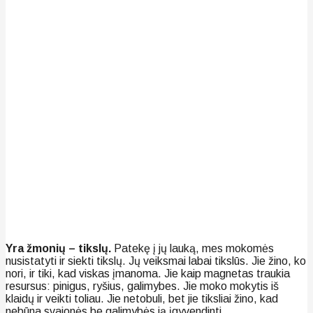
Yra žmonių – tikslų.
Patekę į jų lauką, mes mokomės
nusistatyti ir siekti tikslų. Jų veiksmai labai tikslūs. Jie žino, ko
nori, ir tiki, kad viskas įmanoma. Jie kaip magnetas traukia
resursus: pinigus, ryšius, galimybes. Jie moko mokytis iš
klaidų ir veikti toliau. Jie netobuli, bet jie tiksliai žino, kad
nebūna svajonės be galimybės ją įgyvendinti.