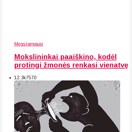
Mėgstamiausi
Mokslininkai paaiškino, kodėl
protingi žmonės renkasi vienatvę
12.3k
75
70