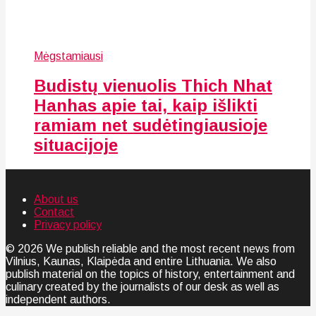
Mėgstamiausi
Budistų vienuolis Thich Nhat
Hanhas apie tai, kaip išlikti
ramiam net sudėtingiausioje
situacijoje
About us
Contact
Privacy policy
© 2026 We publish reliable and the most recent news from
Vilnius, Kaunas, Klaipėda and entire Lithuania. We also
publish material on the topics of history, entertainment and
culinary created by the journalists of our desk as well as
independent authors.