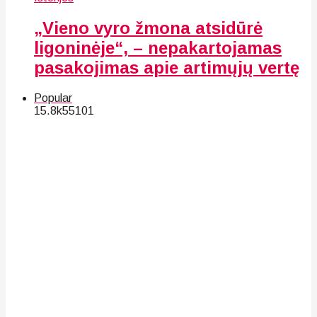
„Vieno vyro žmona atsidūrė
ligoninėje“, – nepakartojamas
pasakojimas apie artimųjų vertę
Popular
15.8k
55
101