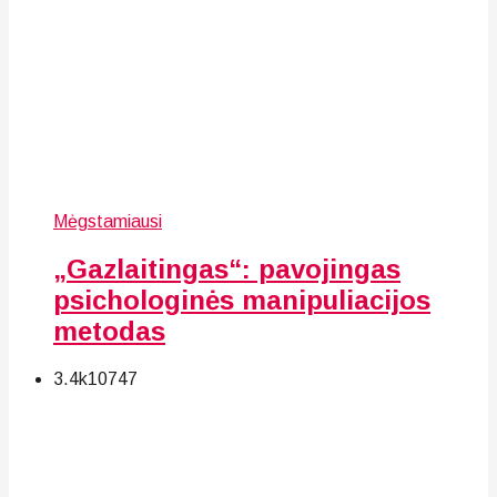
Mėgstamiausi
„Gazlaitingas“: pavojingas
psichologinės manipuliacijos
metodas
3.4k
107
47