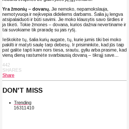
Yra žmonių – dovanų.
Jie nemoko, nepamokslauja,
nemotyvuoja ir neįkvepia dideliems darbams. Šalia jų lengva
atsipalaiduoti ir būti savimi. Jie moko klausytis savo širdies ir
ja tikėti. Tokie žmonės – dovana, kurios dažnai nevertiname ir
tai suvokiame tik praradę su jais ryšį.
Ieškokite tų, šalia kurių augate, tų, kurie jumis tiki bei moko
pakilti ir matyti saulę tarp debesų. Ir prisiminkite, kad jūs taip
pat galite tapti kam nors tiesa, srautu, gyliu arba prasme, kad
vieną dieną rastumėte svarbiausią dovaną – tikrąjį save…
442
SHARES
Share
DON'T MISS
Trending
163
114
10