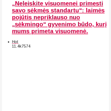
„Neleiskite visuomenei primesti
savo sėkmės standartų“: laimės
pojūtis nepriklauso nuo
„sėkmingo“ gyvenimo būdo, kurį
mums primeta visuomenė.
Hot
11.4k
75
74