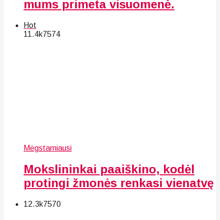
mums primeta visuomenė.
Hot
11.4k
75
74
Mėgstamiausi
Mokslininkai paaiškino, kodėl
protingi žmonės renkasi vienatvę
12.3k
75
70