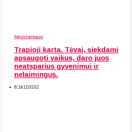
Mėgstamiausi
Trapioji karta. Tėvai, siekdami
apsaugoti vaikus, daro juos
neatsparius gyvenimui ir
nelaimingus.
8.1k
110
102