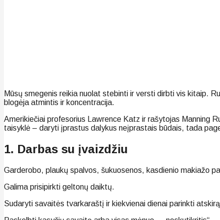
Mūsų smegenis reikia nuolat stebinti ir versti dirbti vis kitai
blogėja atmintis ir koncentracija.
Amerikiečiai profesorius Lawrence Katz ir rašytojas Manning 
taisyklė – daryti įprastus dalykus neįprastais būdais, tada pager
1. Darbas su įvaizdžiu
Garderobo, plaukų spalvos, šukuosenos, kasdienio makiažo pake
Galima prisipirkti geltonų daiktų.
Sudaryti savaitės tvarkaraštį ir kiekvienai dienai parinkti atskir