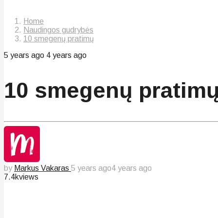
Home
Naudingos gudrybės
10 smegenų pratimų
5 years ago
4 years ago
10 smegenų pratim
by
Markus Vakaras
5 years ago
4 years ago
7.4k
views