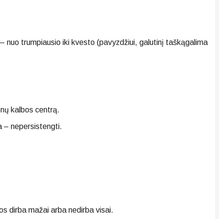
– nuo trumpiausio iki kvesto (pavyzdžiui, galutinį taškągalima
enų kalbos centrą.
a – nepersistengti.
os dirba mažai arba nedirba visai.