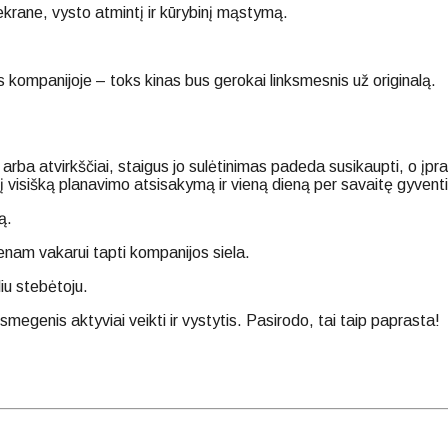
ekrane, vysto atmintį ir kūrybinį mąstymą.
s kompanijoje – toks kinas bus gerokai linksmesnis už originalą.
arba atvirkščiai, staigus jo sulėtinimas padeda susikaupti, o įp
į į visišką planavimo atsisakymą ir vieną dieną per savaitę gyven
ą.
enam vakarui tapti kompanijos siela.
liu stebėtoju.
 smegenis aktyviai veikti ir vystytis. Pasirodo, tai taip paprasta!