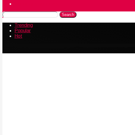
Naudingos gudrybės
Search
Trending
Popular
Hot