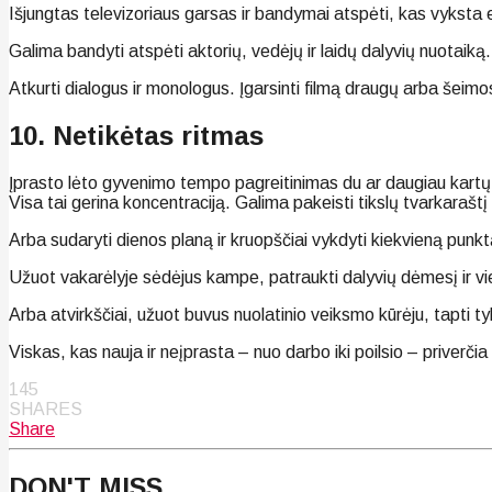
Išjungtas televizoriaus garsas ir bandymai atspėti, kas vyksta 
Galima bandyti atspėti aktorių, vedėjų ir laidų dalyvių nuotaiką.
Atkurti dialogus ir monologus. Įgarsinti filmą draugų arba šeimo
10. Netikėtas ritmas
Įprasto lėto gyvenimo tempo pagreitinimas du ar daugiau kartų 
Visa tai gerina koncentraciją. Galima pakeisti tikslų tvarkarašt
Arba sudaryti dienos planą ir kruopščiai vykdyti kiekvieną punkt
Užuot vakarėlyje sėdėjus kampe, patraukti dalyvių dėmesį ir vi
Arba atvirkščiai, užuot buvus nuolatinio veiksmo kūrėju, tapti ty
Viskas, kas nauja ir neįprasta – nuo darbo iki poilsio – priverčia
145
SHARES
Share
DON'T MISS