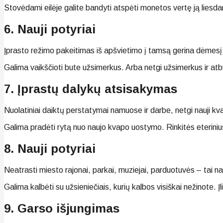
Stovėdami eilėje galite bandyti atspėti monetos vertę ją liesdami
6. Nauji potyriai
Įprasto režimo pakeitimas iš apšvietimo į tamsą gerina dėmesį i
Galima vaikščioti bute užsimerkus. Arba netgi užsimerkus ir atb
7. Įprastų dalykų atsisakymas
Nuolatiniai daiktų perstatymai namuose ir darbe, netgi nauji kva
Galima pradėti rytą nuo naujo kvapo uostymo. Rinkitės eterinius
8. Nauji potyriai
Neatrasti miesto rajonai, parkai, muziejai, parduotuvės – tai nau
Galima kalbėti su užsieniečiais, kurių kalbos visiškai nežinote. Įlip
9. Garso išjungimas