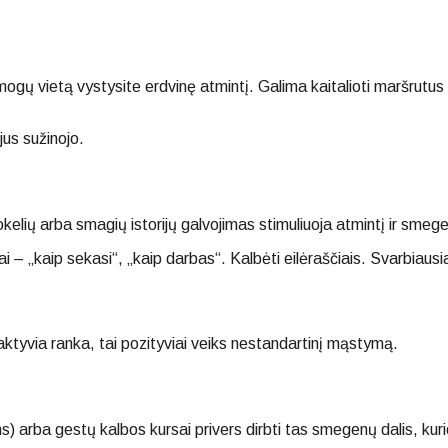
ogų vietą vystysite erdvinę atmintį. Galima kaitalioti maršrutus 
jus sužinojo.
elių arba smagių istorijų galvojimas stimuliuoja atmintį ir smeg
i – „kaip sekasi“, „kaip darbas“. Kalbėti eilėraščiais. Svarbiausi
aktyvia ranka, tai pozityviai veiks nestandartinį mąstymą.
s) arba gestų kalbos kursai privers dirbti tas smegenų dalis, kuri