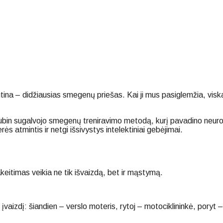
p. Rutina – didžiausias smegenų priešas. Kai ji mus pasiglemžia, 
Rubin sugalvojo smegenų treniravimo metodą, kurį pavadino neur
ės atmintis ir netgi išsivystys intelektiniai gebėjimai.
itimas veikia ne tik išvaizdą, bet ir mąstymą.
ą įvaizdį: šiandien – verslo moteris, rytoj – motociklininkė, poryt 