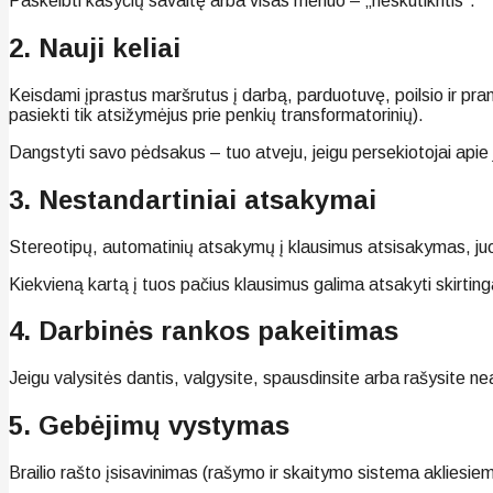
Paskelbti kasyčių savaitę arba visas mėnuo – „neskutikritis“.
2. Nauji keliai
Keisdami įprastus maršrutus į darbą, parduotuvę, poilsio ir pram
pasiekti tik atsižymėjus prie penkių transformatorinių).
Dangstyti savo pėdsakus – tuo atveju, jeigu persekiotojai apie 
3. Nestandartiniai atsakymai
Stereotipų, automatinių atsakymų į klausimus atsisakymas, juok
Kiekvieną kartą į tuos pačius klausimus galima atsakyti skirtinga
4. Darbinės rankos pakeitimas
Jeigu valysitės dantis, valgysite, spausdinsite arba rašysite ne
5. Gebėjimų vystymas
Brailio rašto įsisavinimas (rašymo ir skaitymo sistema akliesiem