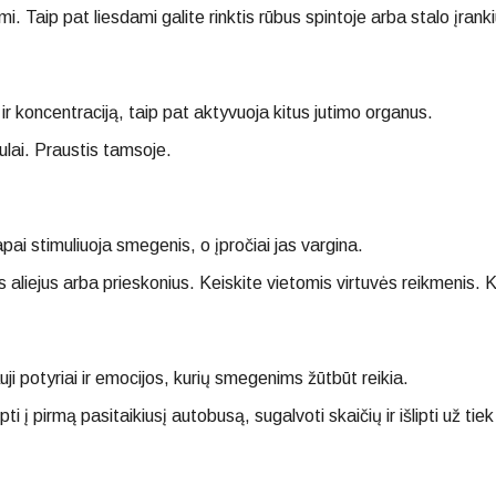
. Taip pat liesdami galite rinktis rūbus spintoje arba stalo įranki
r koncentraciją, taip pat aktyvuoja kitus jutimo organus.
ulai. Praustis tamsoje.
pai stimuliuoja smegenis, o įpročiai jas vargina.
 aliejus arba prieskonius. Keiskite vietomis virtuvės reikmenis. 
ji potyriai ir emocijos, kurių smegenims žūtbūt reikia.
ti į pirmą pasitaikiusį autobusą, sugalvoti skaičių ir išlipti už tiek