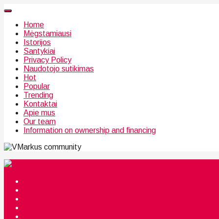
Home
Mėgstamiausi
Istorijos
Santykiai
Privacy Policy
Naudotojo sutikimas
Hot
Popular
Trending
Kontaktai
Apie mus
Our team
Information on ownership and financing
community
Mėgstamiausi
Istorijos
Santykiai
Privacy Policy
Citata