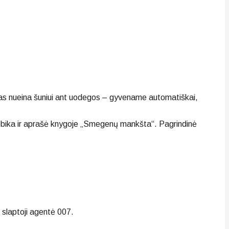
viskas nueina šuniui ant uodegos – gyvename automatiškai,
obika ir aprašė knygoje „Smegenų mankšta“. Pagrindinė
– slaptoji agentė 007.