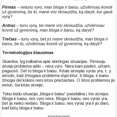
Pirmas
– neturiu vyro, man bloga ir baisu, užsiknisau kovoti
už gyvenimą, be to, mane visi skriaudžia, ką daryti, kur gauti
vyrą?
Antras
– turiu vyrą, be mane visi skriaudžia, užsiknisau
kovoti už gyvenimą, man bloga ir baisu, ką daryti?
Trečias
– turiu vyrą, bet jis mane skriaudžia, man bloga ir
baisu, be to, užsiknisau kovoti už gyvenimą, ką daryti?
Terminologijos klausimas
Skamba, lyg kalbama apie skirtingas situacijas. Pirmuoju
atveju problema aiški – nėra vyro. Nėra kam padėti, užtarti,
paguosti. Dėl to bloga ir baisu. Kitais atvejais vyras yra, t. y.
atrodo, kad žmogaus problema slypi kitur. Ir bloga, ir baisu
žmogui dėl kokios nors kitos priežasties. O šitos problemos jis
neturi, čia kitas atvejis.
Tokiu būdu situacija „bloga ir baisu“ pasidalina į tris atvejus.
Bloga ir baisu, nes vyro nėra. Bloga ir baisu, nes vyras yra,
bet jis nieko nedaro. Bloga ir baisu, nes vyras yra ir jis daro,
kad būtų bloga ir baisu.
Advertisements