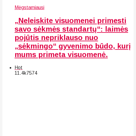
Mėgstamiausi
„Neleiskite visuomenei primesti
savo sėkmės standartų“: laimės
pojūtis nepriklauso nuo
„sėkmingo“ gyvenimo būdo, kurį
mums primeta visuomenė.
Hot
11.4k
75
74