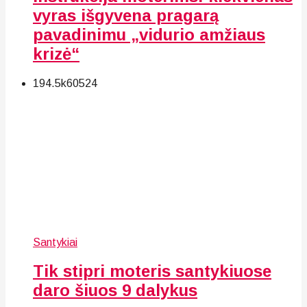
vyras išgyvena pragarą
pavadinimu „vidurio amžiaus
krizė“
194.5k
60
524
Santykiai
Tik stipri moteris santykiuose
daro šiuos 9 dalykus