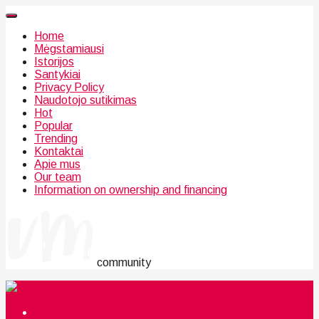
Home
Mėgstamiausi
Istorijos
Santykiai
Privacy Policy
Naudotojo sutikimas
Hot
Popular
Trending
Kontaktai
Apie mus
Our team
Information on ownership and financing
community
Mėgstamiausi