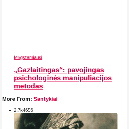
Mėgstamiausi
„Gazlaitingas“: pavojingas
psichologinės manipuliacijos
metodas
More From:
Santykiai
2.7k
46
56