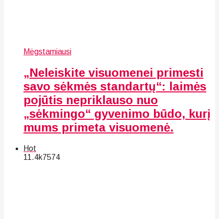
Mėgstamiausi
„Neleiskite visuomenei primesti
savo sėkmės standartų“: laimės
pojūtis nepriklauso nuo
„sėkmingo“ gyvenimo būdo, kurį
mums primeta visuomenė.
Hot
11.4k
75
74