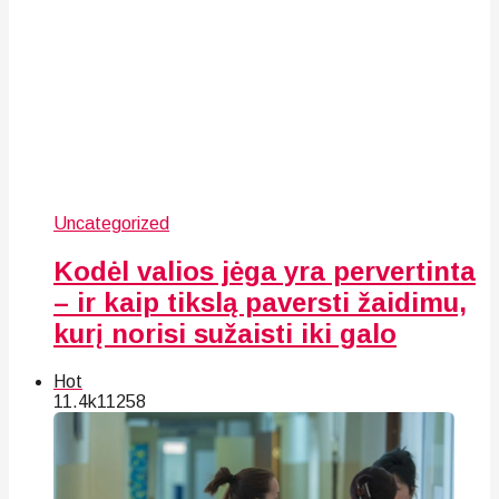
Uncategorized
Kodėl valios jėga yra pervertinta
– ir kaip tikslą paversti žaidimu,
kurį norisi sužaisti iki galo
Hot
11.4k
112
58