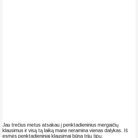
Jau trečius metus atsakau į penktadieninius mergaičių
klausimus ir visą tą laiką mane neramina vienas dalykas. Iš
esmės penktadieniniai klausimai būna trijų tipų: