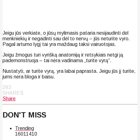
Jeigu jūs verkiate, o jūsų mylimasis pataria nesijaudinti dėl
menkniekių ir negadinti sau dėl to nervų – jūs neturite vyro.
Pagal artumo lygį tai yra maždaug taksi vairuotojas.
Jeigu žmogus turi vyrišką anatomiją ir retsykiais netgi ją
pademonstruoja – tai nėra vadinama „turite vyrą“.
Nustatyti, ar turite vyrą, yra labai paprasta. Jeigu jūs jį turite,
jums nėra bloga ir baisu.
293
SHARES
Share
DON'T MISS
Trending
160
114
10