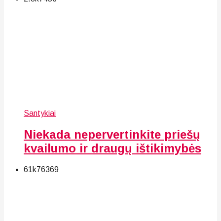
Santykiai
Niekada nepervertinkite priešų
kvailumo ir draugų ištikimybės
61k
76
369