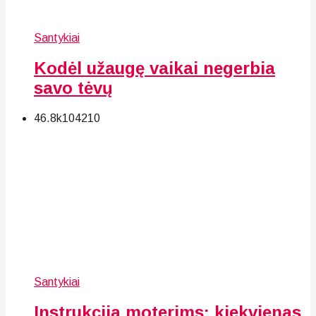
Santykiai
Kodėl užaugę vaikai negerbia
savo tėvų
46.8k
104
210
Santykiai
Instrukcija moterims: kiekvienas