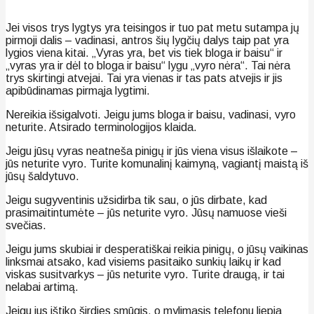
Jei visos trys lygtys yra teisingos ir tuo pat metu sutampa jų
pirmoji dalis – vadinasi, antros šių lygčių dalys taip pat yra
lygios viena kitai. „Vyras yra, bet vis tiek bloga ir baisu“ ir
„vyras yra ir dėl to bloga ir baisu“ lygu „vyro nėra“. Tai nėra
trys skirtingi atvejai. Tai yra vienas ir tas pats atvejis ir jis
apibūdinamas pirmąja lygtimi.
Nereikia išsigalvoti. Jeigu jums bloga ir baisu, vadinasi, vyro
neturite. Atsirado terminologijos klaida.
Jeigu jūsų vyras neatneša pinigų ir jūs viena visus išlaikote –
jūs neturite vyro. Turite komunalinį kaimyną, vagiantį maistą iš
jūsų šaldytuvo.
Jeigu sugyventinis užsidirba tik sau, o jūs dirbate, kad
prasimaitintumėte – jūs neturite vyro. Jūsų namuose vieši
svečias.
Jeigu jums skubiai ir desperatiškai reikia pinigų, o jūsų vaikinas
linksmai atsako, kad visiems pasitaiko sunkių laikų ir kad
viskas susitvarkys – jūs neturite vyro. Turite draugą, ir tai
nelabai artimą.
Jeigu jus ištiko širdies smūgis, o mylimasis telefonu liepia