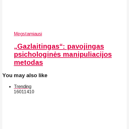
Mėgstamiausi
„Gazlaitingas“: pavojingas
psichologinės manipuliacijos
metodas
You may also like
Trending
160
114
10