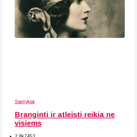
Santykiai
Branginti ir atleisti reikia ne
visiems
2.8k
74
53