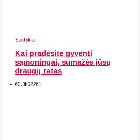
Santykiai
Kai pradėsite gyventi
sąmoningai, sumažės jūsų
draugų ratas
65.3k
52
261