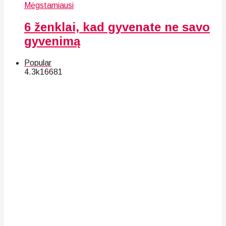
Mėgstamiausi
6 ženklai, kad gyvenate ne savo
gyvenimą
Popular
4.3k
166
81