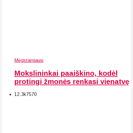
Mėgstamiausi
Mokslininkai paaiškino, kodėl
protingi žmonės renkasi vienatvę
12.3k
75
70