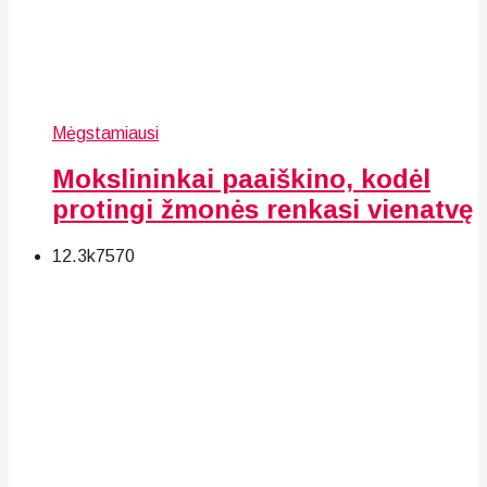
Mėgstamiausi
Mokslininkai paaiškino, kodėl
protingi žmonės renkasi vienatvę
12.3k
75
70