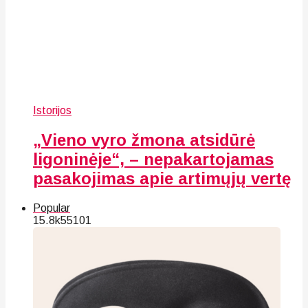
Istorijos
„Vieno vyro žmona atsidūrė
ligoninėje“, – nepakartojamas
pasakojimas apie artimųjų vertę
Popular
15.8k
55
101