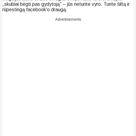
„skubiai bėgti pas gydytoją“ – jūs neturite vyro. Turite šiltą ir
rūpestingą facebook‘o draugą.
Advertisements