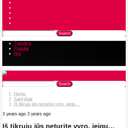
Istorijos
Santykiai
Privacy Policy
Citata
Naudingos gudrybės
Search
Trending
Popular
Hot
Search
Home
Santykiai
Iš tikrųjų jūs neturite vyro, jeigu...
3 years ago
3 years ago
Iš tikrųjų jūs neturite vyro, jeigu…