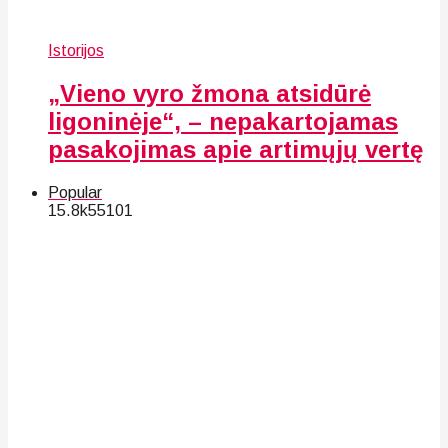
Istorijos
„Vieno vyro žmona atsidūrė
ligoninėje“, – nepakartojamas
pasakojimas apie artimųjų vertę
Popular
15.8k
55
101