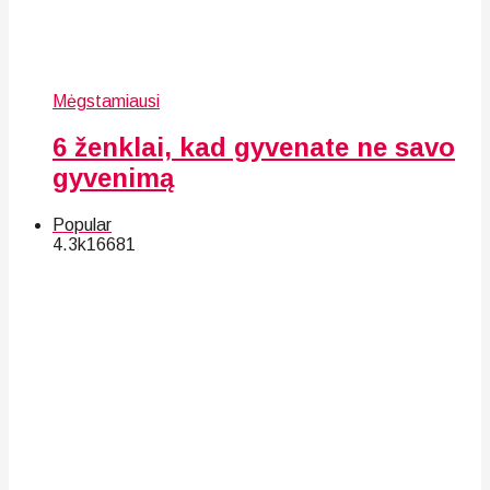
Mėgstamiausi
6 ženklai, kad gyvenate ne savo
gyvenimą
Popular
4.3k
166
81