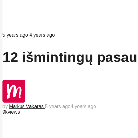
5 years ago
4 years ago
12 išmintingų pasaul
by
Markus Vakaras
5 years ago
4 years ago
9k
views