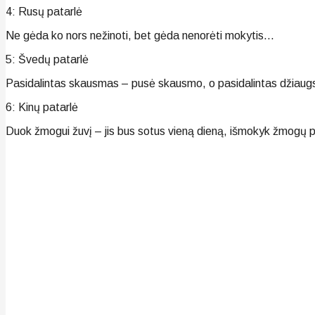
4: Rusų patarlė
Ne gėda ko nors nežinoti, bet gėda nenorėti mokytis…
5: Švedų patarlė
Pasidalintas skausmas – pusė skausmo, o pasidalintas džia
6: Kinų patarlė
Duok žmogui žuvį – jis bus sotus vieną dieną, išmokyk žmogų pa