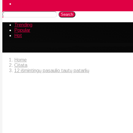
Naudingos gudrybės
Search
Trending
Popular
Hot
Home
Citata
12 išmintingų pasaulio tautų patarlių