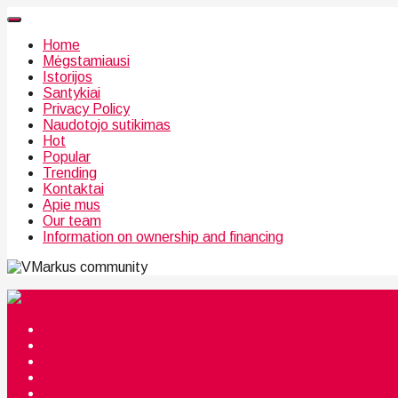
Home
Mėgstamiausi
Istorijos
Santykiai
Privacy Policy
Naudotojo sutikimas
Hot
Popular
Trending
Kontaktai
Apie mus
Our team
Information on ownership and financing
community
Mėgstamiausi
Istorijos
Santykiai
Privacy Policy
Citata