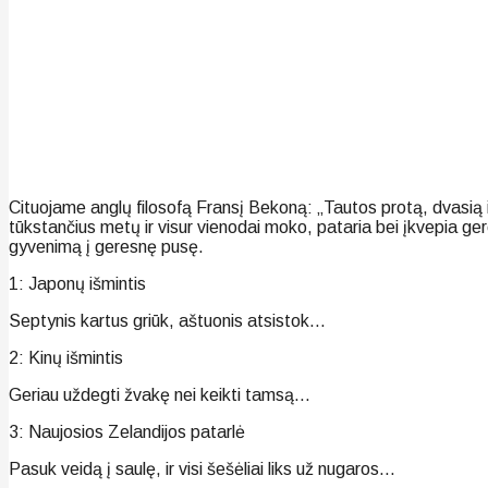
Cituojame anglų filosofą Fransį Bekoną: „Tautos protą, dvasią ir
tūkstančius metų ir visur vienodai moko, pataria bei įkvepia ge
gyvenimą į geresnę pusę.
1: Japonų išmintis
Septynis kartus griūk, aštuonis atsistok…
2: Kinų išmintis
Geriau uždegti žvakę nei keikti tamsą…
3: Naujosios Zelandijos patarlė
Pasuk veidą į saulę, ir visi šešėliai liks už nugaros…