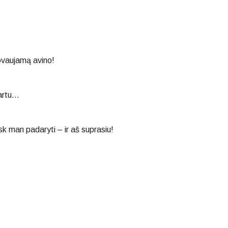
ovaujamą avino!
 kartu…
sk man padaryti – ir aš suprasiu!