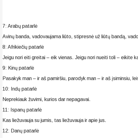
7: Arabų patarlė
Avinų banda, vadovaujama liūto, stipresnė už liūtų bandą, vad
8: Afrikiečių patarlė
Jeigu nori eiti greitai – eik vienas. Jeigu nori nueiti toli – eikite
9: Kinų patarlė
Pasakyk man – ir aš pamiršiu, parodyk man – ir aš įsiminsiu, lei
10: Indų patarlė
Neprekiauk žuvimi, kurios dar nepagavai.
11: Ispanų patarlė
Kas liežuvauja su jumis, tas liežuvauja ir apie jus.
12: Danų patarlė