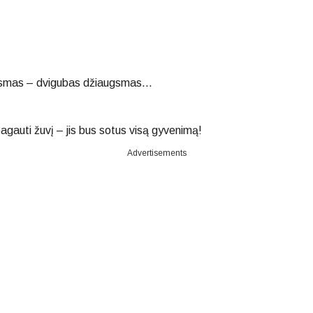
ugsmas – dvigubas džiaugsmas…
gauti žuvį – jis bus sotus visą gyvenimą!
Advertisements