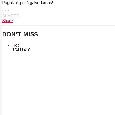
Pagalvok prieš galvodamas!
142
SHARES
Share
DON'T MISS
Hot
154
114
10