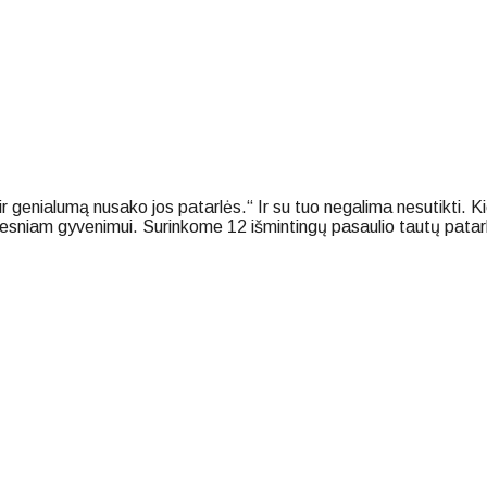
 genialumą nusako jos patarlės.“ Ir su tuo negalima nesutikti. Kiek
resniam gyvenimui. Surinkome 12 išmintingų pasaulio tautų patarl