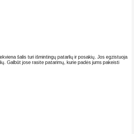
viena šalis turi išmintingų patarlių ir posakių. Jos egzistuoja
ių. Galbūt jose rasite patarimų, kurie padės jums pakeisti