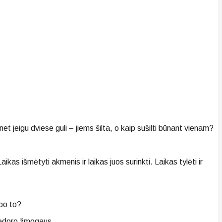
net jeigu dviese guli – jiems šilta, o kaip sušilti būnant vienam?
aikas išmėtyti akmenis ir laikas juos surinkti. Laikas tylėti ir
 po to?
 nedoro žmogaus.