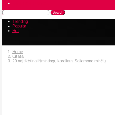
Naudingos gudrybės
Search
Trending
Popular
Hot
Home
Citata
20 neįtikėtinai išmintingų karaliaus Saliamono minčių