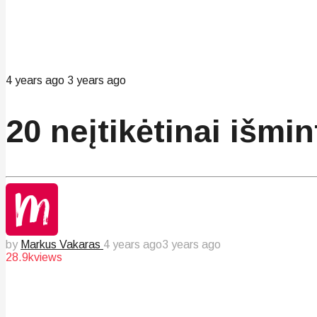
4 years ago
3 years ago
20 neįtikėtinai išmi
by
Markus Vakaras
4 years ago
3 years ago
28.9k
views