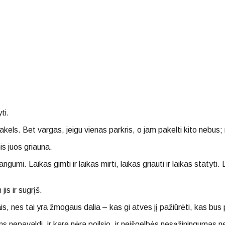
ti.
pakels. Bet vargas, jeigu vienas parkris, o jam pakelti kito nebus; 
s juos griauna.
mi. Laikas gimti ir laikas mirti, laikas griauti ir laikas statyti. L
is ir sugrįš.
is, nes tai yra žmogaus dalia – kas gi atves jį pažiūrėti, kas bus
s nepavaldi, ir kare nėra poilsio, ir neišgelbės nesąžiningumas