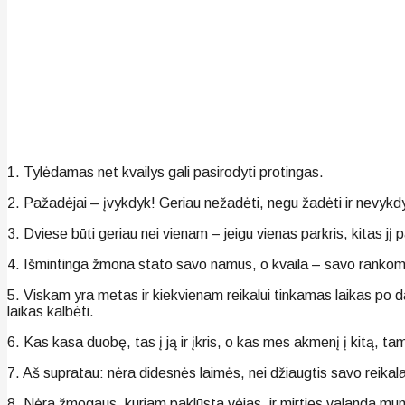
1. Tylėdamas net kvailys gali pasirodyti protingas.
2. Pažadėjai – įvykdyk! Geriau nežadėti, negu žadėti ir nevykdy
3. Dviese būti geriau nei vienam – jeigu vienas parkris, kitas jį 
4. Išmintinga žmona stato savo namus, o kvaila – savo rankomi
5. Viskam yra metas ir kiekvienam reikalui tinkamas laikas po dangu
laikas kalbėti.
6. Kas kasa duobę, tas į ją ir įkris, o kas mes akmenį į kitą, tam j
7. Aš supratau: nėra didesnės laimės, nei džiaugtis savo reikala
8. Nėra žmogaus, kuriam paklūsta vėjas, ir mirties valanda mum