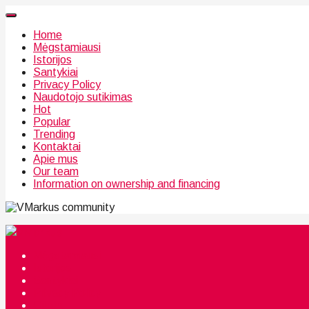
Home
Mėgstamiausi
Istorijos
Santykiai
Privacy Policy
Naudotojo sutikimas
Hot
Popular
Trending
Kontaktai
Apie mus
Our team
Information on ownership and financing
community
Mėgstamiausi
Istorijos
Santykiai
Privacy Policy
Citata