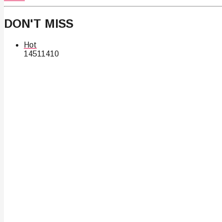
DON'T MISS
Hot
145
114
10