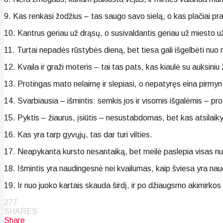
9. Kas renkasi žodžius – tas saugo savo sielą, o kas plačiai pr
10. Kantrus geriau už drąsų, o susivaldantis geriau už miesto u
11. Turtai nepadės rūstybės dieną, bet tiesa gali išgelbėti nuo m
12. Kvaila ir graži moteris – tai tas pats, kas kiaulė su auksiniu
13. Protingas mato nelaimę ir slepiasi, o nepatyręs eina pirmyn
14. Svarbiausia – išmintis: semkis jos ir visomis išgalėmis – pro
15. Pyktis – žiaurus, įsiūtis – nesustabdomas, bet kas atsilai
16. Kas yra tarp gyvųjų, tas dar turi vilties.
17. Neapykanta kursto nesantaiką, bet meilė paslepia visas 
18. Išmintis yra naudingesnė nei kvailumas, kaip šviesa yra naud
19. Ir nuo juoko kartais skauda širdį, ir po džiaugsmo akimirkos 
277
SHARES
Share