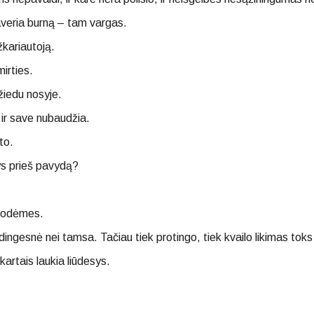
averia burną – tam vargas.
žkariautoją.
irties.
 žiedu nosyje.
 ir save nubaudžia.
to.
kys prieš pavydą?
nuodėmes.
ingesnė nei tamsa. Tačiau tiek protingo, tiek kvailo likimas toks
kartais laukia liūdesys.