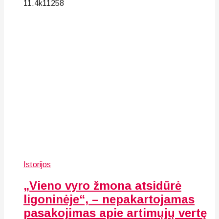
11.4k
112
58
Istorijos
„Vieno vyro žmona atsidūrė
ligoninėje“, – nepakartojamas
pasakojimas apie artimųjų vertę