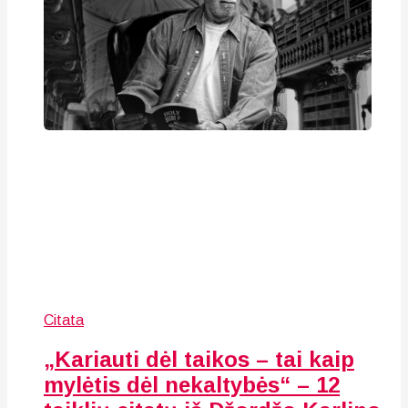
Citata
„Kariauti dėl taikos – tai kaip
mylėtis dėl nekaltybės“ – 12