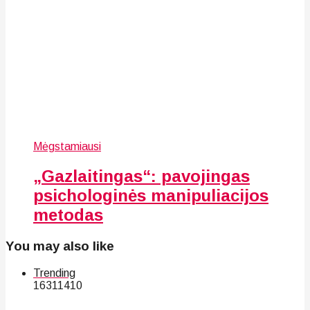
Mėgstamiausi
„Gazlaitingas“: pavojingas
psichologinės manipuliacijos
metodas
You may also like
Trending
163
114
10