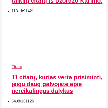
taiklių citatų iš Džordžo Karlino.
113.1k
91
421
Citata
11 citatų, kurias verta prisiminti,
jeigu daug galvojate apie
nereikalingus dalykus
54.6k
101
126