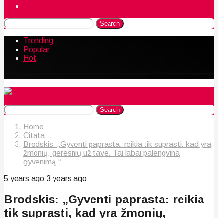
Naudingos gudrybės
Search
Trending
Popular
Hot
Search
Home
Citata
Brodskis: „Gyventi paprasta: reikia tik suprasti, kad yra
žmonių, geresnių už tave. Tai labai palengvina
gyvenimą.“
5 years ago
3 years ago
Brodskis: „Gyventi paprasta: reikia
tik suprasti, kad yra žmonių,