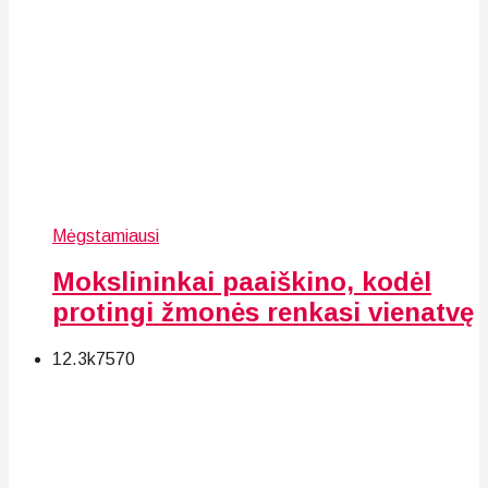
Mėgstamiausi
Mokslininkai paaiškino, kodėl
protingi žmonės renkasi vienatvę
12.3k
75
70