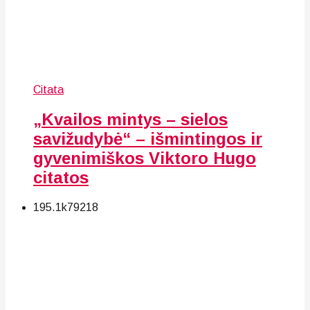
Citata
„Kvailos mintys – sielos
savižudybė“ – išmintingos ir
gyvenimiškos Viktoro Hugo
citatos
195.1k
79
218