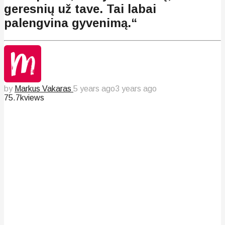
geresnių už tave. Tai labai
palengvina gyvenimą.“
by
Markus Vakaras
5 years ago
3 years ago
75.7k
views