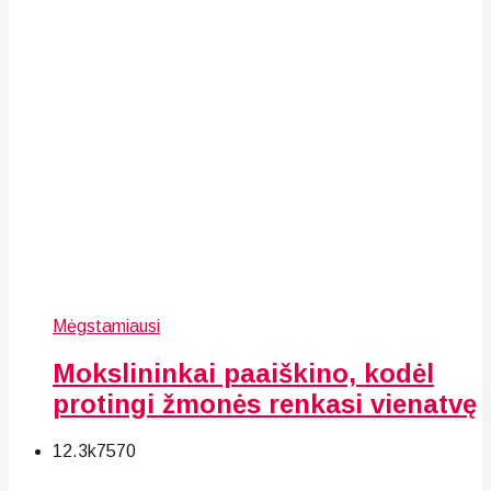
Mėgstamiausi
Mokslininkai paaiškino, kodėl
protingi žmonės renkasi vienatvę
12.3k
75
70