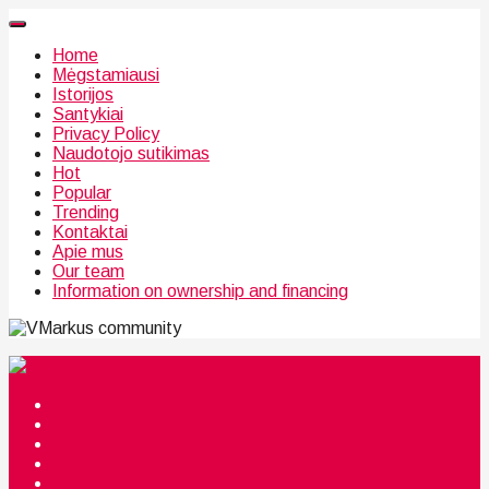
Home
Mėgstamiausi
Istorijos
Santykiai
Privacy Policy
Naudotojo sutikimas
Hot
Popular
Trending
Kontaktai
Apie mus
Our team
Information on ownership and financing
community
Mėgstamiausi
Istorijos
Santykiai
Privacy Policy
Citata