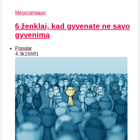
Mėgstamiausi
6 ženklai, kad gyvenate ne savo
gyvenimą
Popular
4.3k
166
81