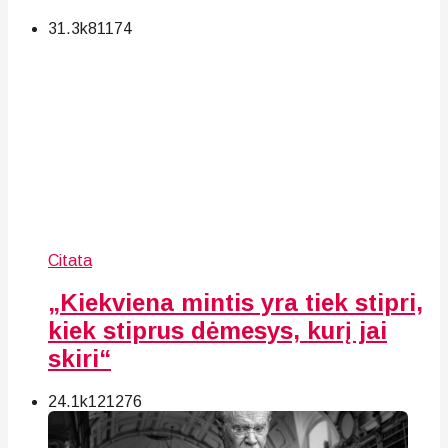
31.3k
81
174
Citata
„Kiekviena mintis yra tiek stipri,
kiek stiprus dėmesys, kurį jai
skiri“
24.1k
121
276