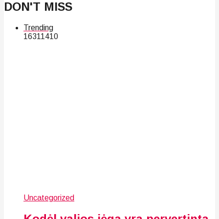
DON'T MISS
Trending
163
114
10
Uncategorized
Kodėl valios jėga yra pervertinta