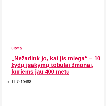
Citata
„Nežadink jo, kai jis miega“ – 10
žydų įsakymų tobulai žmonai,
kuriems jau 400 metų
11.7k
104
88