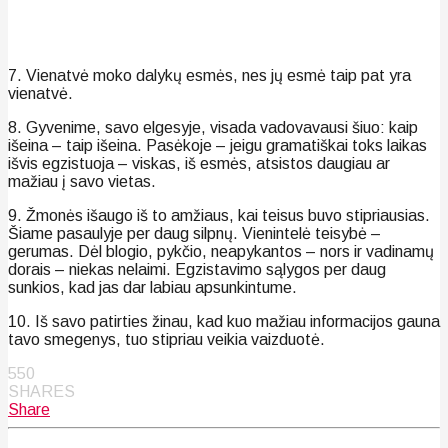
7. Vienatvė moko dalykų esmės, nes jų esmė taip pat yra
vienatvė.
8. Gyvenime, savo elgesyje, visada vadovavausi šiuo: kaip
išeina – taip išeina. Pasėkoje – jeigu gramatiškai toks laikas
išvis egzistuoja – viskas, iš esmės, atsistos daugiau ar
mažiau į savo vietas.
9. Žmonės išaugo iš to amžiaus, kai teisus buvo stipriausias.
Šiame pasaulyje per daug silpnų. Vienintelė teisybė –
gerumas. Dėl blogio, pykčio, neapykantos – nors ir vadinamų
dorais – niekas nelaimi. Egzistavimo sąlygos per daug
sunkios, kad jas dar labiau apsunkintume.
10. Iš savo patirties žinau, kad kuo mažiau informacijos gauna
tavo smegenys, tuo stipriau veikia vaizduotė.
550
SHARES
Share