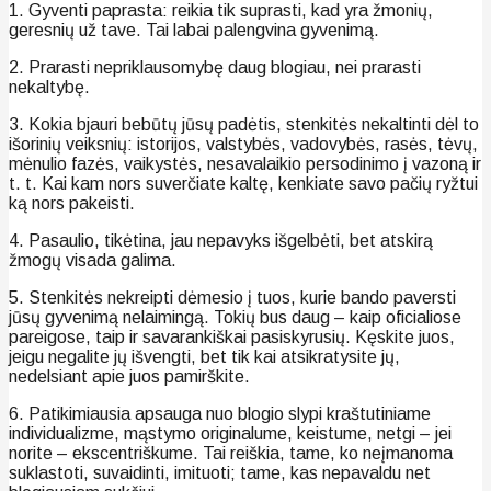
1. Gyventi paprasta: reikia tik suprasti, kad yra žmonių,
geresnių už tave. Tai labai palengvina gyvenimą.
2. Prarasti nepriklausomybę daug blogiau, nei prarasti
nekaltybę.
3. Kokia bjauri bebūtų jūsų padėtis, stenkitės nekaltinti dėl to
išorinių veiksnių: istorijos, valstybės, vadovybės, rasės, tėvų,
mėnulio fazės, vaikystės, nesavalaikio persodinimo į vazoną ir
t. t. Kai kam nors suverčiate kaltę, kenkiate savo pačių ryžtui
ką nors pakeisti.
4. Pasaulio, tikėtina, jau nepavyks išgelbėti, bet atskirą
žmogų visada galima.
5. Stenkitės nekreipti dėmesio į tuos, kurie bando paversti
jūsų gyvenimą nelaimingą. Tokių bus daug – kaip oficialiose
pareigose, taip ir savarankiškai pasiskyrusių. Kęskite juos,
jeigu negalite jų išvengti, bet tik kai atsikratysite jų,
nedelsiant apie juos pamirškite.
6. Patikimiausia apsauga nuo blogio slypi kraštutiniame
individualizme, mąstymo originalume, keistume, netgi – jei
norite – ekscentriškume. Tai reiškia, tame, ko neįmanoma
suklastoti, suvaidinti, imituoti; tame, kas nepavaldu net