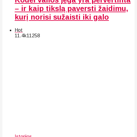
– ir kaip tikslą paversti žaidimu,
kurį norisi sužaisti iki galo
Hot
11.4k
112
58
Istorijos