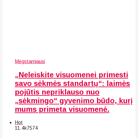
Mėgstamiausi
„Neleiskite visuomenei primesti
savo sėkmės standartų“: laimės
pojūtis nepriklauso nuo
„sėkmingo“ gyvenimo būdo, kurį
mums primeta visuomenė.
Hot
11.4k
75
74