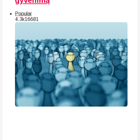
gyvenimą
Popular
4.3k
166
81