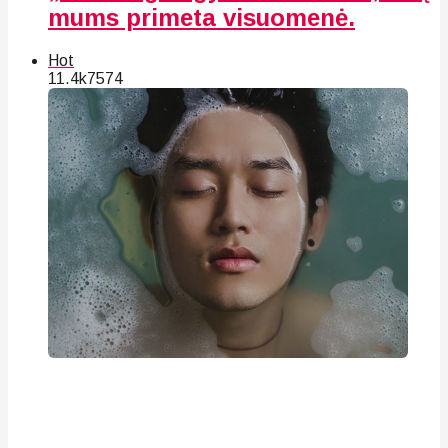
mums primeta visuomenė.
Hot
11.4k
75
74