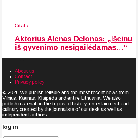
Citata
Aktorius Alenas Delonas: „Išeinu
iš gyvenimo nesigailėdamas…“
About us
Contact
Privacy policy
© 2026 We publish reliable and the most recent news from
Vilnius, Kaunas, Klaipėda and entire Lithuania. We also
publish material on the topics of history, entertainment and
culinary created by the journalists of our desk as well as
independent authors.
log in