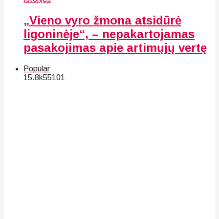
„Vieno vyro žmona atsidūrė
ligoninėje“, – nepakartojamas
pasakojimas apie artimųjų vertę
Popular
15.8k
55
101