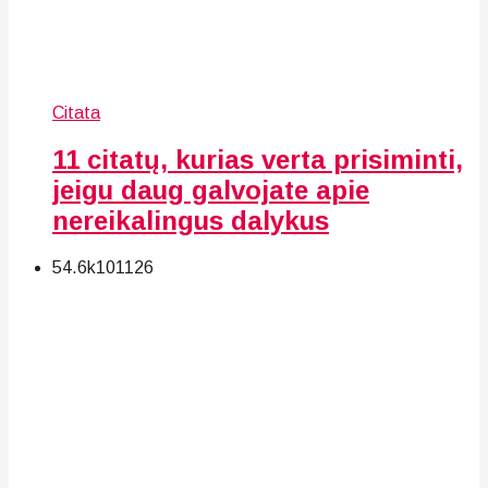
Citata
11 citatų, kurias verta prisiminti,
jeigu daug galvojate apie
nereikalingus dalykus
54.6k
101
126