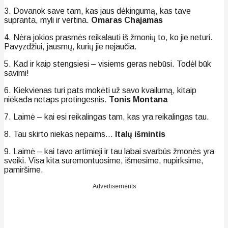
3. Dovanok save tam, kas jaus dėkingumą, kas tave
supranta, myli ir vertina.
Omaras Chajamas
4. Nėra jokios prasmės reikalauti iš žmonių to, ko jie neturi.
Pavyzdžiui, jausmų, kurių jie nejaučia.
5. Kad ir kaip stengsiesi – visiems geras nebūsi. Todėl būk
savimi!
6. Kiekvienas turi pats mokėti už savo kvailumą, kitaip
niekada netaps protingesnis.
Tonis Montana
7. Laimė – kai esi reikalingas tam, kas yra reikalingas tau.
8. Tau skirto niekas nepaims…
Italų išmintis
9. Laimė – kai tavo artimieji ir tau labai svarbūs žmonės yra
sveiki. Visa kita suremontuosime, išmesime, nupirksime,
pamiršime.
Advertisements