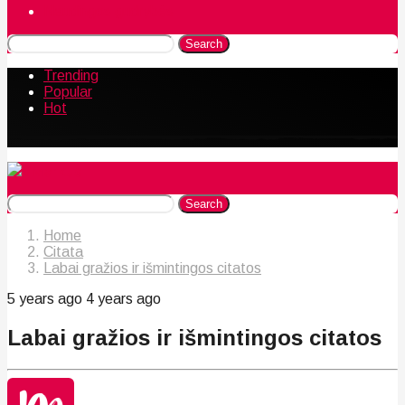
Naudingos gudrybės
Search
Trending
Popular
Hot
Search
Home
Citata
Labai gražios ir išmintingos citatos
5 years ago
4 years ago
Labai gražios ir išmintingos citatos