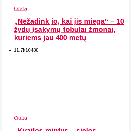
Citata
„Nežadink jo, kai jis miega“ – 10
žydų įsakymų tobulai žmonai,
kuriems jau 400 metų
11.7k
104
88
Citata
„Kvailos mintys – sielos