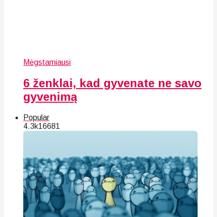
Mėgstamiausi
6 ženklai, kad gyvenate ne savo
gyvenimą
Popular
4.3k
166
81