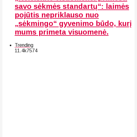
savo sėkmės standartų“: laimės
pojūtis nepriklauso nuo
„sėkmingo“ gyvenimo būdo, kurį
mums primeta visuomenė.
Trending
11.4k
75
74