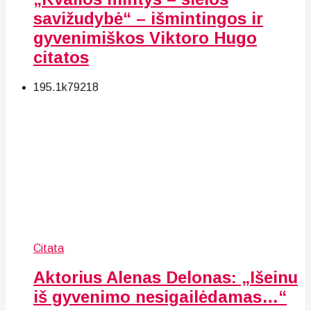
savižudybė“ – išmintingos ir
gyvenimiškos Viktoro Hugo
citatos
195.1k
79
218
Citata
Aktorius Alenas Delonas: „Išeinu
iš gyvenimo nesigailėdamas…“