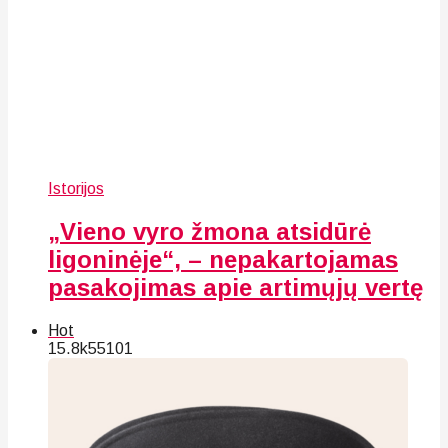
Istorijos
„Vieno vyro žmona atsidūrė
ligoninėje“, – nepakartojamas
pasakojimas apie artimųjų vertę
Hot
15.8k
55
101