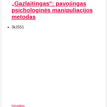
„Gazlaitingas“: pavojingas
psichologinės manipuliacijos
metodas
3k
25
51
Istorijos