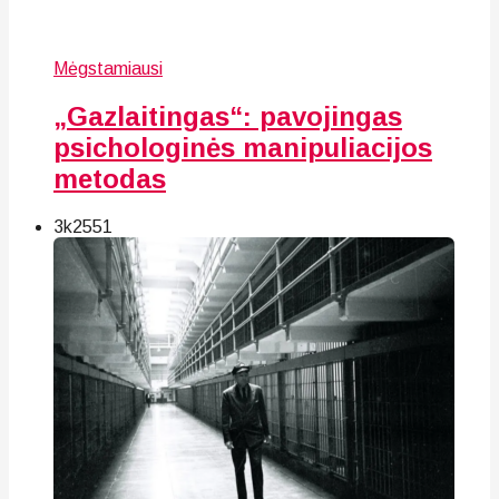
Mėgstamiausi
„Gazlaitingas“: pavojingas
psichologinės manipuliacijos
metodas
3k
25
51