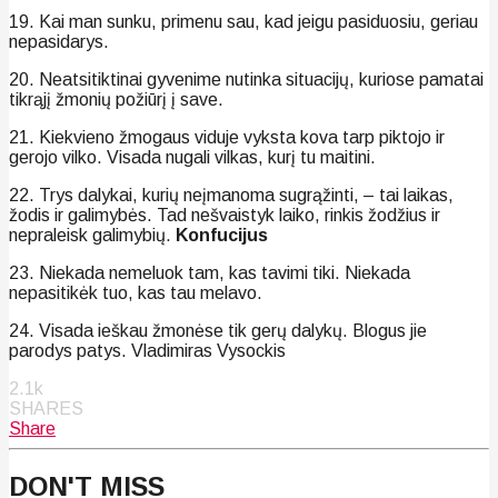
19. Kai man sunku, primenu sau, kad jeigu pasiduosiu, geriau
nepasidarys.
20. Neatsitiktinai gyvenime nutinka situacijų, kuriose pamatai
tikrąjį žmonių požiūrį į save.
21. Kiekvieno žmogaus viduje vyksta kova tarp piktojo ir
gerojo vilko. Visada nugali vilkas, kurį tu maitini.
22. Trys dalykai, kurių neįmanoma sugrąžinti, – tai laikas,
žodis ir galimybės. Tad nešvaistyk laiko, rinkis žodžius ir
nepraleisk galimybių.
Konfucijus
23. Niekada nemeluok tam, kas tavimi tiki. Niekada
nepasitikėk tuo, kas tau melavo.
24. Visada ieškau žmonėse tik gerų dalykų. Blogus jie
parodys patys. Vladimiras Vysockis
2.1k
SHARES
Share
DON'T MISS