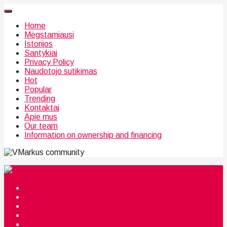
Home
Mėgstamiausi
Istorijos
Santykiai
Privacy Policy
Naudotojo sutikimas
Hot
Popular
Trending
Kontaktai
Apie mus
Our team
Information on ownership and financing
community
Mėgstamiausi
Istorijos
Santykiai
Privacy Policy
Citata