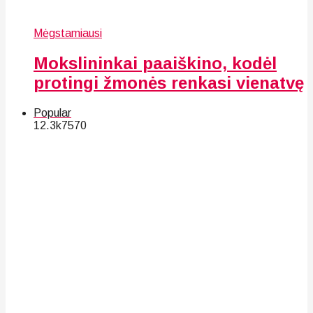
Mėgstamiausi
Mokslininkai paaiškino, kodėl
protingi žmonės renkasi vienatvę
Popular
12.3k
75
70