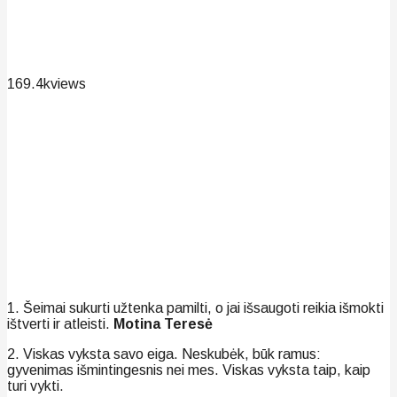
169.4k
views
1. Šeimai sukurti užtenka pamilti, o jai išsaugoti reikia išmokti
ištverti ir atleisti.
Motina Teresė
2. Viskas vyksta savo eiga. Neskubėk, būk ramus:
gyvenimas išmintingesnis nei mes. Viskas vyksta taip, kaip
turi vykti.