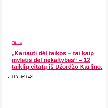
Citata
„Kariauti dėl taikos – tai kaip
mylėtis dėl nekaltybės“ – 12
taiklių citatų iš Džordžo Karlino.
113.1k
91
421