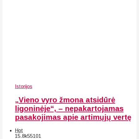
Istorijos
„Vieno vyro žmona atsidūrė
ligoninėje“, – nepakartojamas
pasakojimas apie artimųjų vertę
Hot
15.8k
55
101