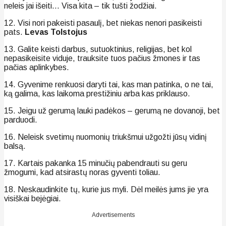
neleis jai išeiti… Visa kita – tik tušti žodžiai.
12. Visi nori pakeisti pasaulį, bet niekas nenori pasikeisti
pats.
Levas Tolstojus
13. Galite keisti darbus, sutuoktinius, religijas, bet kol
nepasikeisite viduje, trauksite tuos pačius žmones ir tas
pačias aplinkybes.
14. Gyvenime renkuosi daryti tai, kas man patinka, o ne tai,
ką galima, kas laikoma prestižiniu arba kas priklauso.
15. Jeigu už gerumą lauki padėkos – gerumą ne dovanoji, bet
parduodi.
16. Neleisk svetimų nuomonių triukšmui užgožti jūsų vidinį
balsą.
17. Kartais pakanka 15 minučių pabendrauti su geru
žmogumi, kad atsirastų noras gyventi toliau.
18. Neskaudinkite tų, kurie jus myli. Dėl meilės jums jie yra
visiškai bejėgiai.
Advertisements