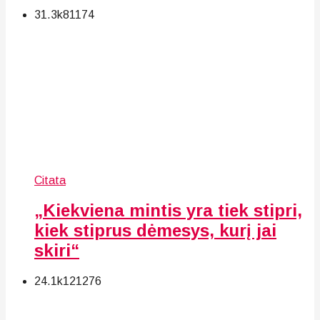
31.3k
81
174
Citata
„Kiekviena mintis yra tiek stipri,
kiek stiprus dėmesys, kurį jai
skiri“
24.1k
121
276