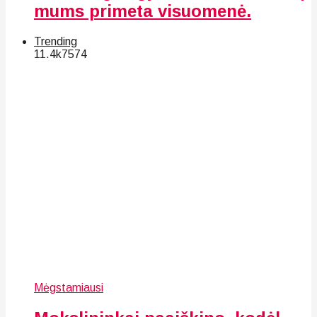
mums primeta visuomenė.
Trending
11.4k
75
74
Mėgstamiausi