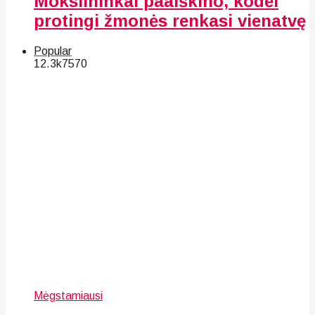
Mokslininkai paaiškino, kodėl
protingi žmonės renkasi vienatvę
Popular
12.3k
75
70
Mėgstamiausi