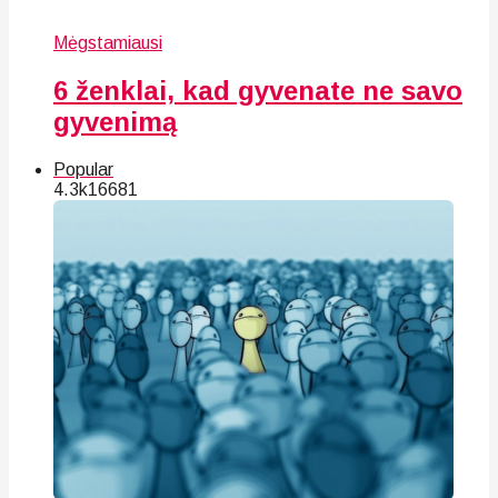
Mėgstamiausi
6 ženklai, kad gyvenate ne savo
gyvenimą
Popular
4.3k
166
81