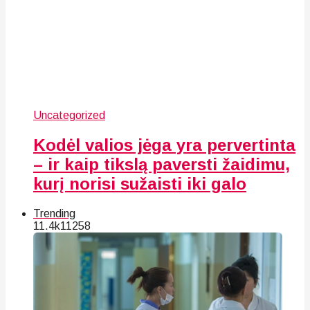
Uncategorized
Kodėl valios jėga yra pervertinta
– ir kaip tikslą paversti žaidimu,
kurį norisi sužaisti iki galo
Trending
11.4k
112
58