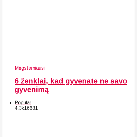
Mėgstamiausi
6 ženklai, kad gyvenate ne savo
gyvenimą
Popular
4.3k
166
81