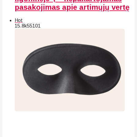
pasakojimas apie artimųjų vertę
Hot
15.8k
55
101