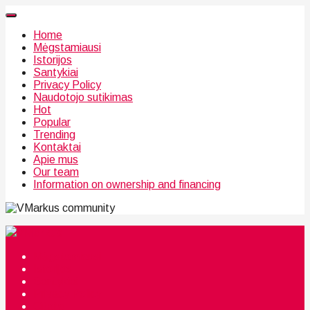
Home
Mėgstamiausi
Istorijos
Santykiai
Privacy Policy
Naudotojo sutikimas
Hot
Popular
Trending
Kontaktai
Apie mus
Our team
Information on ownership and financing
community
Mėgstamiausi
Istorijos
Santykiai
Privacy Policy
Citata