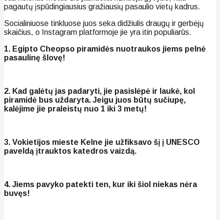
pagautų įspūdingiausius gražiausių pasaulio vietų kadrus.
Socialiniuose tinkluose juos seka didžiulis draugų ir gerbėjų
skaičius, o Instagram platformoje jie yra itin populiarūs.
1. Egipto Cheopso piramidės nuotraukos jiems pelnė
pasaulinę šlovę!
2. Kad galėtų jas padaryti, jie pasislėpė ir laukė, kol
piramidė bus uždaryta. Jeigu juos būtų sučiupę,
kalėjime jie praleistų nuo 1 iki 3 metų!
3. Vokietijos mieste Kelne jie užfiksavo šį į UNESCO
paveldą įtrauktos katedros vaizdą.
4. Jiems pavyko patekti ten, kur iki šiol niekas nėra
buvęs!