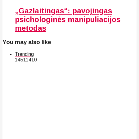
„Gazlaitingas“: pavojingas
psichologinės manipuliacijos
metodas
You may also like
Trending
145
114
10