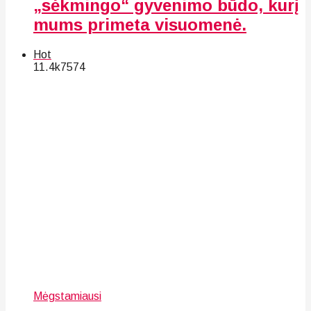
„sėkmingo“ gyvenimo būdo, kurį
mums primeta visuomenė.
Hot
11.4k
75
74
Mėgstamiausi