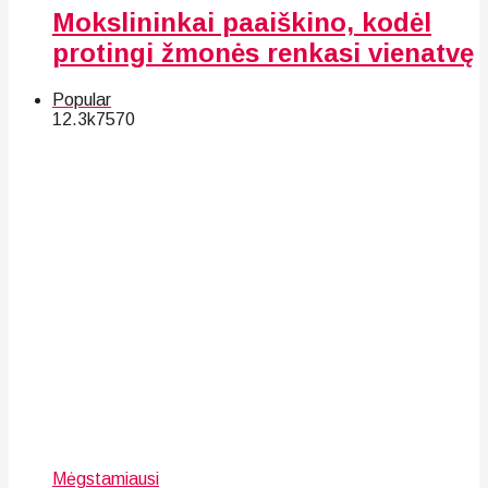
Mokslininkai paaiškino, kodėl
protingi žmonės renkasi vienatvę
Popular
12.3k
75
70
Mėgstamiausi