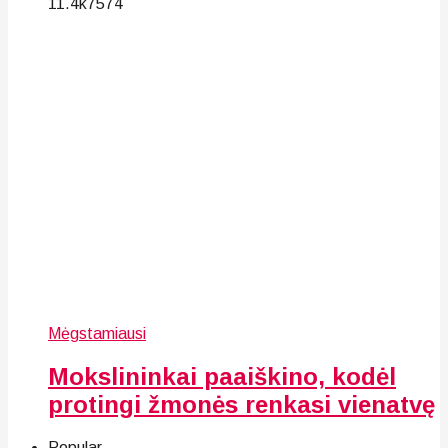
11.4k
75
74
Mėgstamiausi
Mokslininkai paaiškino, kodėl
protingi žmonės renkasi vienatvę
Popular