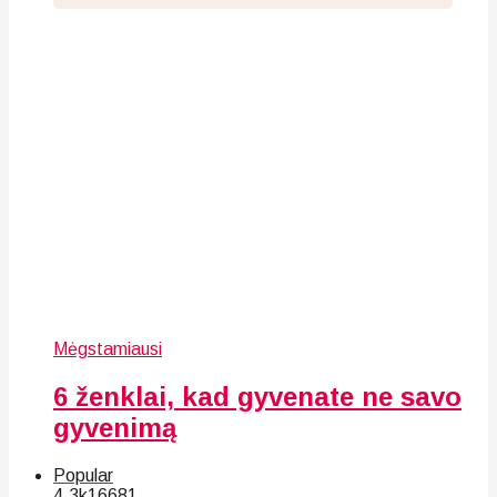
Mėgstamiausi
6 ženklai, kad gyvenate ne savo
gyvenimą
Popular
4.3k
166
81