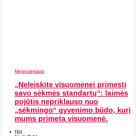
Mėgstamiausi
„Neleiskite visuomenei primesti
savo sėkmės standartų“: laimės
pojūtis nepriklauso nuo
„sėkmingo“ gyvenimo būdo, kurį
mums primeta visuomenė.
Hot