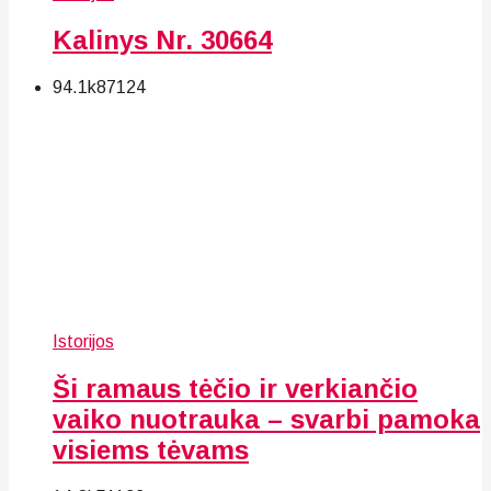
Kalinys Nr. 30664
94.1k
87
124
Istorijos
Ši ramaus tėčio ir verkiančio
vaiko nuotrauka – svarbi pamoka
visiems tėvams