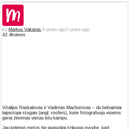
by
Markus Vakaras
4 years ago
3 years ago
42.4k
views
Vitalijus Raskalovas ir Vadimas Machorovas – du bebaimiai
laipiotojai stogais (angl. roofers), kurie fotografuoja visiems
gerai žinomas vietas kitu kampu.
Jau kelerius metus šie jaunuoliai rizikuoja gyvybe, kad