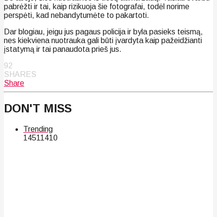
pabrėžti ir tai, kaip rizikuoja šie fotografai, todėl norime
perspėti, kad nebandytumėte to pakartoti.
Dar blogiau, jeigu jus pagaus policija ir byla pasieks teismą,
nes kiekviena nuotrauka gali būti įvardyta kaip pažeidžianti
įstatymą ir tai panaudota prieš jus.
92
SHARES
Share
DON'T MISS
Trending
145
114
10