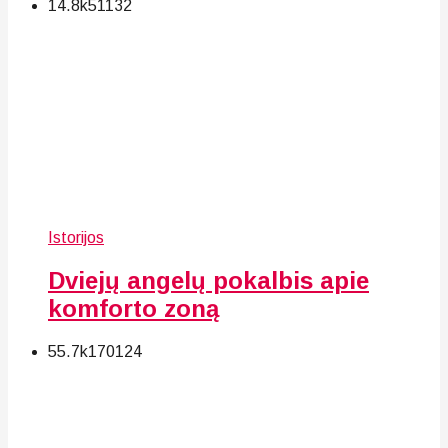
14.8k
51
132
Istorijos
Dviejų angelų pokalbis apie
komforto zoną
55.7k
170
124