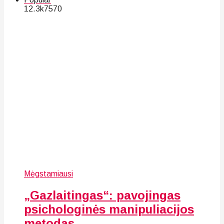
12.3k
75
70
Mėgstamiausi
„Gazlaitingas“: pavojingas
psichologinės manipuliacijos
metodas