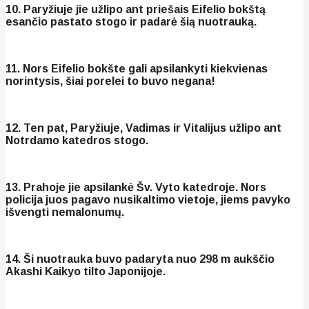
10. Paryžiuje jie užlipo ant priešais Eifelio bokštą
esančio pastato stogo ir padarė šią nuotrauką.
11. Nors Eifelio bokšte gali apsilankyti kiekvienas
norintysis, šiai porelei to buvo negana!
12. Ten pat, Paryžiuje, Vadimas ir Vitalijus užlipo ant
Notrdamo katedros stogo.
13. Prahoje jie apsilankė Šv. Vyto katedroje. Nors
policija juos pagavo nusikaltimo vietoje, jiems pavyko
išvengti nemalonumų.
14. Ši nuotrauka buvo padaryta nuo 298 m aukščio
Akashi Kaikyo tilto Japonijoje.