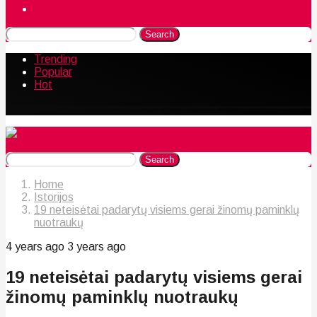
Naudingos gudrybės
Search
Trending
Popular
Hot
Search
Home
Istorijos
19 neteisėtai padarytų visiems gerai žinomų paminklų
nuotraukų
4 years ago
3 years ago
19 neteisėtai padarytų visiems gerai
žinomų paminklų nuotraukų