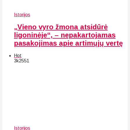
Istorijos
„Vieno vyro žmona atsidūrė
ligoninėje“, – nepakartojamas
pasakojimas apie artimųjų vertę
Hot
3k
25
51
Istorijos