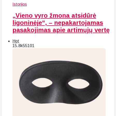
Istorijos
„Vieno vyro žmona atsidūrė
ligoninėje“, – nepakartojamas
pasakojimas apie artimųjų vertę
Hot
15.8k
55
101