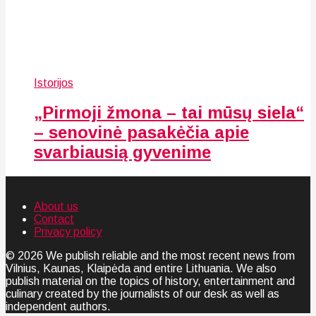
Istorijos
„Pirmoji žmona – tai mūsų siela“
– senovinė pasakėčia apie
svarbiausią gyvenime
About us
Contact
Privacy policy
© 2026 We publish reliable and the most recent news from
Vilnius, Kaunas, Klaipėda and entire Lithuania. We also
publish material on the topics of history, entertainment and
culinary created by the journalists of our desk as well as
independent authors.