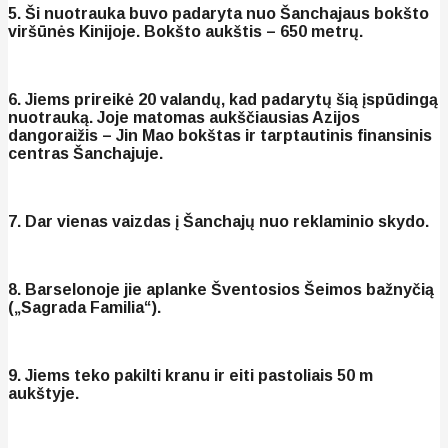
5. Ši nuotrauka buvo padaryta nuo Šanchajaus bokšto
viršūnės Kinijoje. Bokšto aukštis – 650 metrų.
6. Jiems prireikė 20 valandų, kad padarytų šią įspūdingą
nuotrauką. Joje matomas aukščiausias Azijos
dangoraižis – Jin Mao bokštas ir tarptautinis finansinis
centras Šanchajuje.
7. Dar vienas vaizdas į Šanchajų nuo reklaminio skydo.
8. Barselonoje jie aplanke Šventosios Šeimos bažnyčią
(„Sagrada Familia“).
9. Jiems teko pakilti kranu ir eiti pastoliais 50 m
aukštyje.