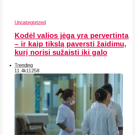
Uncategorized
Kodėl valios jėga yra pervertinta
– ir kaip tikslą paversti žaidimu,
kurį norisi sužaisti iki galo
Trending
11.4k
112
58