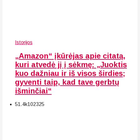
Istorijos
„Amazon“ įkūrėjas apie citatą,
kuri atvedė jį į sėkmę: „Juoktis
kuo dažniau ir iš visos širdies;
gyventi taip, kad tave gerbtų
išminčiai“
51.4k
102
325