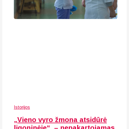
Istorijos
„Vieno vyro žmona atsidūrė
ligoninėje“, – nepakartojamas