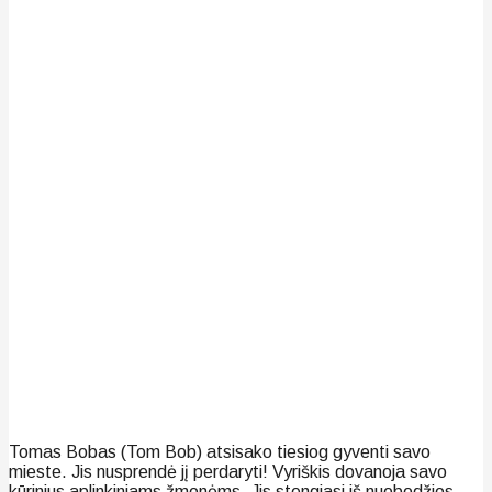
Tomas Bobas (Tom Bob) atsisako tiesiog gyventi savo
mieste. Jis nusprendė jį perdaryti! Vyriškis dovanoja savo
kūrinius aplinkiniams žmonėms. Jis stengiasi iš nuobodžios