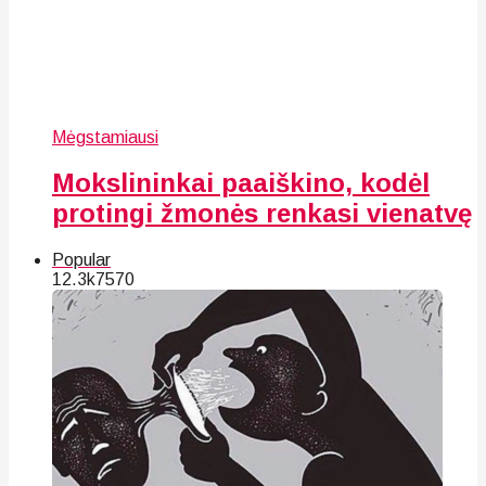
Mėgstamiausi
Mokslininkai paaiškino, kodėl
protingi žmonės renkasi vienatvę
Popular
12.3k
75
70