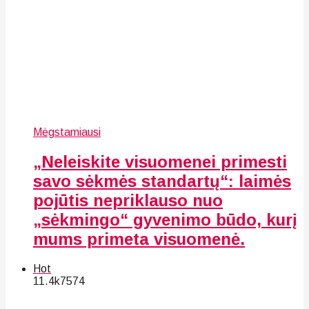
Mėgstamiausi
„Neleiskite visuomenei primesti
savo sėkmės standartų“: laimės
pojūtis nepriklauso nuo
„sėkmingo“ gyvenimo būdo, kurį
mums primeta visuomenė.
Hot
11.4k
75
74