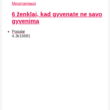
Mėgstamiausi
6 ženklai, kad gyvenate ne savo
gyvenimą
Popular
4.3k
166
81