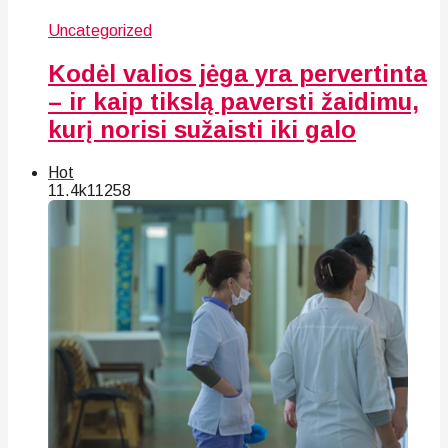
Uncategorized
Kodėl valios jėga yra pervertinta
– ir kaip tikslą paversti žaidimu,
kurį norisi sužaisti iki galo
Hot
11.4k
112
58