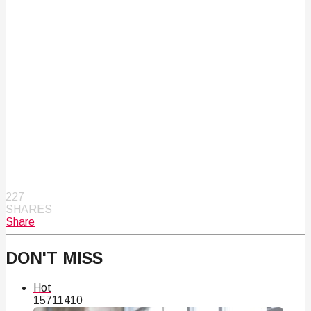
227
SHARES
Share
DON'T MISS
Hot
157
114
10