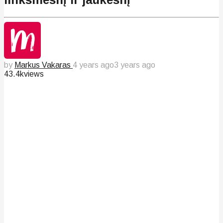
by
Markus Vakaras
4 years ago
3 years ago
43.4k
views