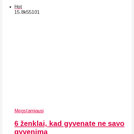
Hot
15.8k
55
101
Mėgstamiausi
6 ženklai, kad gyvenate ne savo
gyvenimą