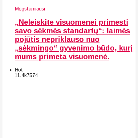
Mėgstamiausi
„Neleiskite visuomenei primesti
savo sėkmės standartų“: laimės
pojūtis nepriklauso nuo
„sėkmingo“ gyvenimo būdo, kurį
mums primeta visuomenė.
Hot
11.4k
75
74