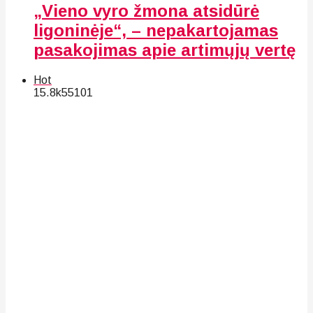
„Vieno vyro žmona atsidūrė
ligoninėje“, – nepakartojamas
pasakojimas apie artimųjų vertę
Hot
15.8k
55
101