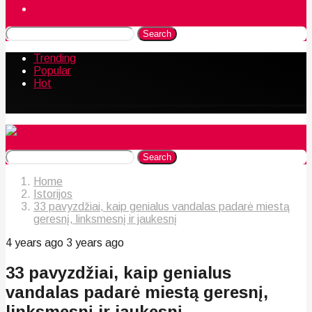
Naudingos gudrybės
Search
Trending
Popular
Hot
Search
Home
Istorijos
33 pavyzdžiai, kaip genialus vandalas padarė miestą
geresnį, linksmesnį ir jaukesnį
4 years ago
3 years ago
33 pavyzdžiai, kaip genialus
vandalas padarė miestą geresnį,
linksmesnį ir jaukesnį