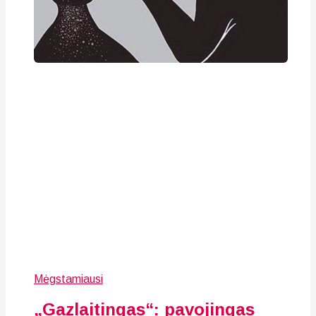
Mėgstamiausi
„Gazlaitingas“: pavojingas