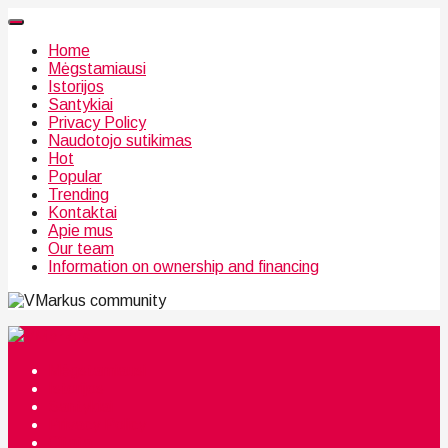
Home
Mėgstamiausi
Istorijos
Santykiai
Privacy Policy
Naudotojo sutikimas
Hot
Popular
Trending
Kontaktai
Apie mus
Our team
Information on ownership and financing
community
Mėgstamiausi
Istorijos
Santykiai
Privacy Policy
Citata