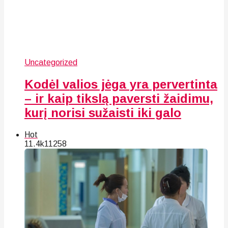
Uncategorized
Kodėl valios jėga yra pervertinta
– ir kaip tikslą paversti žaidimu,
kurį norisi sužaisti iki galo
Hot
11.4k
112
58