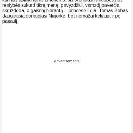
realybės sukurti tikrą meną: pavyzdžiui, vamzdį paverčia
skruzdėda, o gaisrinį hidrantą – princese Lėja. Tomas Bobas
daugiausia darbuojasi Niujorke, bet nemažai keliauja ir po
pasaulį.
Advertisements