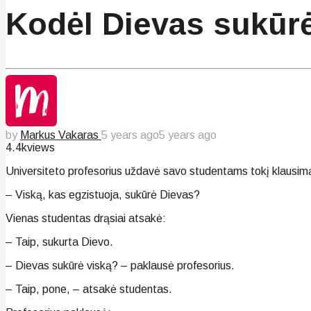
Kodėl Dievas sukūrė
by
Markus Vakaras
5 years ago
5 years ago
4.4k
views
Universiteto profesorius uždavė savo studentams tokį klausim
– Viską, kas egzistuoja, sukūrė Dievas?
Vienas studentas drąsiai atsakė:
– Taip, sukurta Dievo.
– Dievas sukūrė viską? – paklausė profesorius.
– Taip, pone, – atsakė studentas.