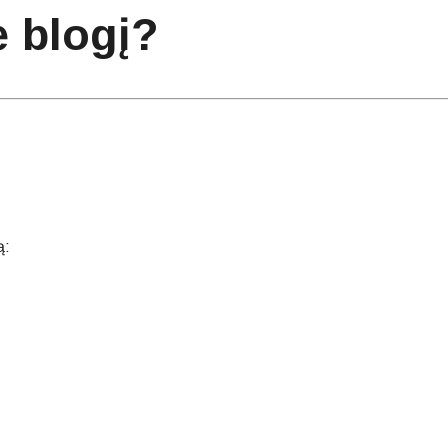
 blogį?
ą: