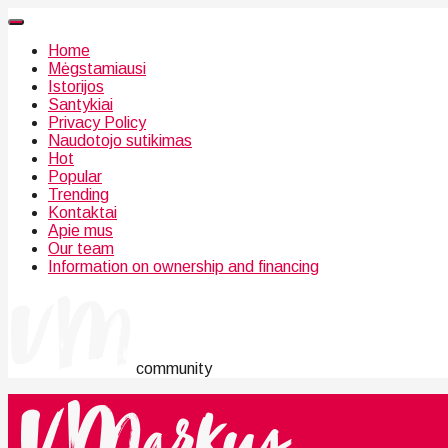
Home
Mėgstamiausi
Istorijos
Santykiai
Privacy Policy
Naudotojo sutikimas
Hot
Popular
Trending
Kontaktai
Apie mus
Our team
Information on ownership and financing
community