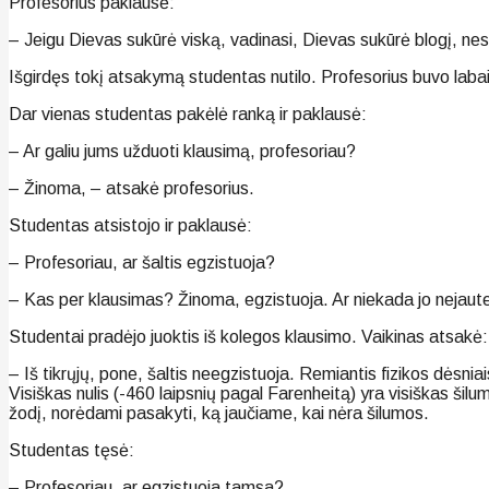
Profesorius paklausė:
– Jeigu Dievas sukūrė viską, vadinasi, Dievas sukūrė blogį, nes 
Išgirdęs tokį atsakymą studentas nutilo. Profesorius buvo labai
Dar vienas studentas pakėlė ranką ir paklausė:
– Ar galiu jums užduoti klausimą, profesoriau?
– Žinoma, – atsakė profesorius.
Studentas atsistojo ir paklausė:
– Profesoriau, ar šaltis egzistuoja?
– Kas per klausimas? Žinoma, egzistuoja. Ar niekada jo nejaut
Studentai pradėjo juoktis iš kolegos klausimo. Vaikinas atsakė:
– Iš tikrųjų, pone, šaltis neegzistuoja. Remiantis fizikos dėsniai
Visiškas nulis (-460 laipsnių pagal Farenheitą) yra visiškas šil
žodį, norėdami pasakyti, ką jaučiame, kai nėra šilumos.
Studentas tęsė:
– Profesoriau, ar egzistuoja tamsa?