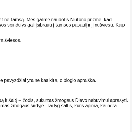
 bet ne tamsą. Mes galime naudotis Niutono prizme, kad
 spindulys gali įsibrauti į tamsos pasaulį ir jį nušviesti. Kaip
ra šviesos.
 pavyzdžiai yra ne kas kita, o blogio apraiška.
są ir šaltį – žodis, sukurtas žmogaus Dievo nebuvimui aprašyti.
imas žmogaus širdyje. Tai lyg šaltis, kuris apima, kai nėra