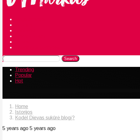
Mėgstamiausi
Istorijos
Santykiai
Privacy Policy
Citata
Naudingos gudrybės
Search
Trending
Popular
Hot
Home
Istorijos
Kodėl Dievas sukūrė blogį?
5 years ago
5 years ago