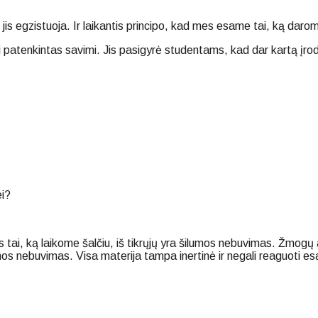
jis egzistuoja. Ir laikantis principo, kad mes esame tai, ką darom
 patenkintas savimi. Jis pasigyrė studentams, kad dar kartą įrod
ei?
s tai, ką laikome šalčiu, iš tikrųjų yra šilumos nebuvimas. Žmogų ar
umos nebuvimas. Visa materija tampa inertinė ir negali reaguoti e