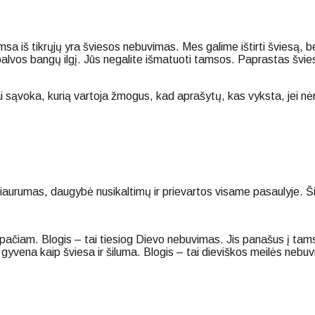
msa iš tikrųjų yra šviesos nebuvimas. Mes galime ištirti šviesą,
palvos bangų ilgį. Jūs negalite išmatuoti tamsos. Paprastas šviesos
ai sąvoka, kurią vartoja žmogus, kad aprašytų, kas vyksta, jei nė
aurumas, daugybė nusikaltimų ir prievartos visame pasaulyje. Šie
 pačiam. Blogis – tai tiesiog Dievo nebuvimas. Jis panašus į tam
 gyvena kaip šviesa ir šiluma. Blogis – tai dieviškos meilės nebuv