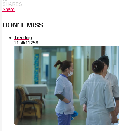
SHARES
Share
DON'T MISS
Trending
11.4k
112
58