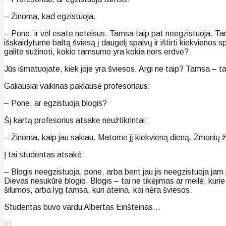
– Žinoma, kad egzistuoja.
– Pone, ir vėl esate neteisus. Tamsa taip pat neegzistuoja. Ta
išskaidytume baltą šviesą į daugelį spalvų ir ištirti kiekvienos s
galite sužinoti, kokio tamsumo yra kokia nors erdvė?
Jūs išmatuojate, kiek joje yra šviesos. Argi ne taip? Tamsa – t
Galiausiai vaikinas paklausė profesoriaus:
– Pone, ar egzistuoja blogis?
Šį kartą profesorius atsakė neužtikrintai:
– Žinoma, kaip jau sakiau. Matome jį kiekvieną dieną. Žmonių ži
Į tai studentas atsakė:
– Blogis neegzistuoja, pone, arba bent jau jis neegzistuoja jam
Dievas nesukūrė blogio. Blogis – tai ne tikėjimas ar meilė, kurie
šilumos, arba lyg tamsa, kuri ateina, kai nėra šviesos.
Studentas buvo vardu Albertas Einšteinas…
81