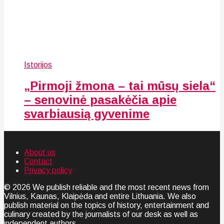
Istorijos
„Pirmoji žmona – tai mūsų siela“
– senovinė pasakėčia apie
svarbiausią gyvenime
About us
Contact
Privacy policy
© 2026 We publish reliable and the most recent news from
Vilnius, Kaunas, Klaipėda and entire Lithuania. We also
publish material on the topics of history, entertainment and
culinary created by the journalists of our desk as well as
independent authors.