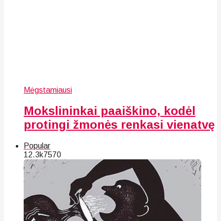
Mėgstamiausi
Mokslininkai paaiškino, kodėl
protingi žmonės renkasi vienatvę
Popular
12.3k
75
70