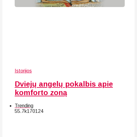
Istorijos
Dviejų angelų pokalbis apie
komforto zoną
Trending
55.7k
170
124