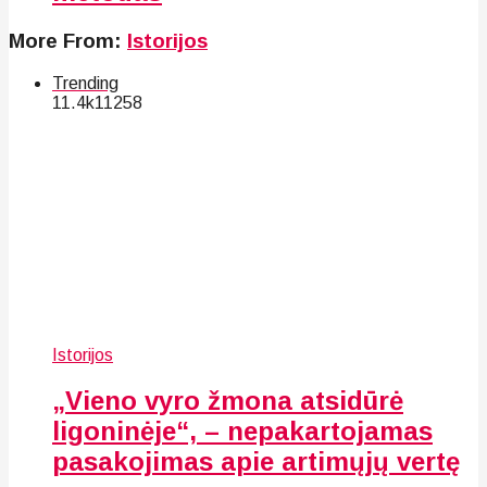
More From:
Istorijos
Trending
11.4k
112
58
Istorijos
„Vieno vyro žmona atsidūrė
ligoninėje“, – nepakartojamas
pasakojimas apie artimųjų vertę