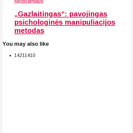
Mėgstamiausi
„Gazlaitingas“: pavojingas
psichologinės manipuliacijos
metodas
You may also like
142
114
10