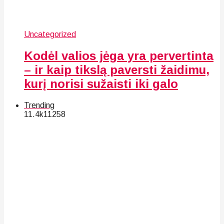
Uncategorized
Kodėl valios jėga yra pervertinta
– ir kaip tikslą paversti žaidimu,
kurį norisi sužaisti iki galo
Trending
11.4k
112
58