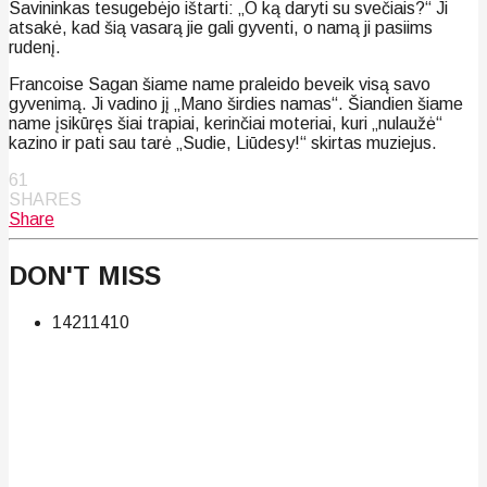
Savininkas tesugebėjo ištarti: „O ką daryti su svečiais?“ Ji
atsakė, kad šią vasarą jie gali gyventi, o namą ji pasiims
rudenį.
Francoise Sagan šiame name praleido beveik visą savo
gyvenimą. Ji vadino jį „Mano širdies namas“. Šiandien šiame
name įsikūręs šiai trapiai, kerinčiai moteriai, kuri „nulaužė“
kazino ir pati sau tarė „Sudie, Liūdesy!“ skirtas muziejus.
61
SHARES
Share
DON'T MISS
142
114
10