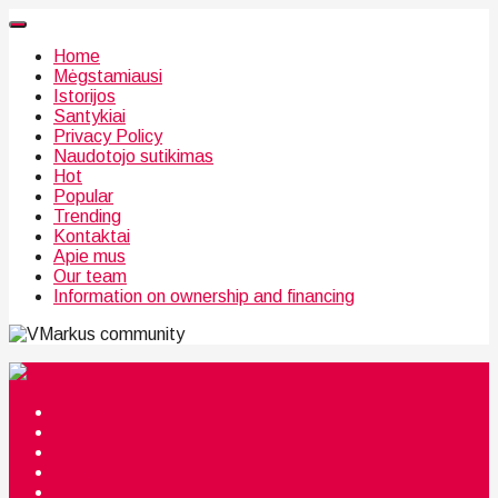
Home
Mėgstamiausi
Istorijos
Santykiai
Privacy Policy
Naudotojo sutikimas
Hot
Popular
Trending
Kontaktai
Apie mus
Our team
Information on ownership and financing
community
Mėgstamiausi
Istorijos
Santykiai
Privacy Policy
Citata