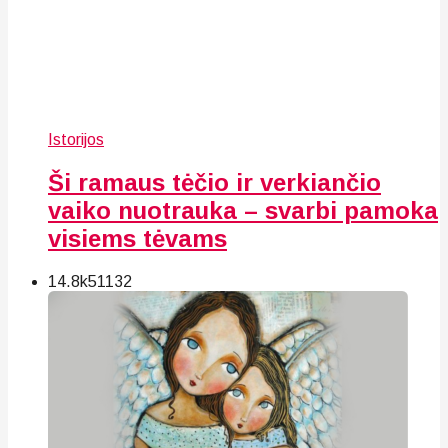
Istorijos
Ši ramaus tėčio ir verkiančio
vaiko nuotrauka – svarbi pamoka
visiems tėvams
14.8k
51
132