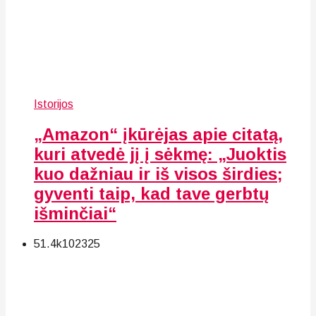
Istorijos
„Amazon“ įkūrėjas apie citatą,
kuri atvedė jį į sėkmę: „Juoktis
kuo dažniau ir iš visos širdies;
gyventi taip, kad tave gerbtų
išminčiai“
51.4k
102
325