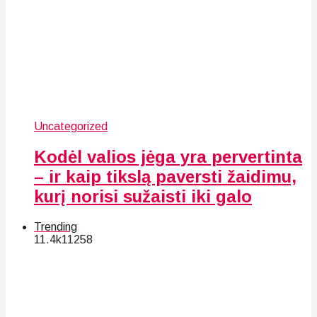
Uncategorized
Kodėl valios jėga yra pervertinta
– ir kaip tikslą paversti žaidimu,
kurį norisi sužaisti iki galo
Trending
11.4k
112
58