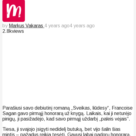
by
Markus Vakaras
4 years ago
4 years ago
2.8k
views
Parašiusi savo debiutinį romaną „Sveikas, liūdesy“, Francoise
Sagan gavo pirmąjį honorarą už knygą. Laikais, kai ji neturėjo
pinigų, ji pasižadėjo, kad savo pirmąjį uždarbį „paleis vėjais“.
Tiesa, ji svajojo įsigyti nedidelį butuką, bet vijo šalin šias
mintis – pažadus reikia tesėti. Gavusi labai padorų honorarą,