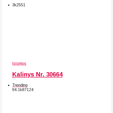
3k
25
51
Istorijos
Kalinys Nr. 30664
Trending
94.1k
87
124