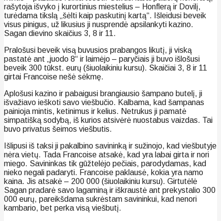
rašytoja išvyko į kurortinius miestelius – Honflerą ir Dovilį,
turėdama tikslą „šėlti kaip paskutinį kartą“. Išleidusi beveik
visus pinigus, už likusius ji nusprendė apsilankyti kazino.
Sagan dievino skaičius 3, 8 ir 11.
Pralošusi beveik visą buvusios prabangos likutį, ji viską
pastatė ant „juodo 8“ ir laimėjo – paryčiais ji buvo išlošusi
beveik 300 tūkst. eurų (šiuolaikiniu kursu). Skaičiai 3, 8 ir 11
girtai Francoise nešė sėkmę.
Aplošusi kazino ir pabaigusi brangiausio šampano butelį, ji
išvažiavo ieškoti savo viešbučio. Kalbama, kad šampanas
painioja mintis, ketinimus ir kelius. Netrukus ji pamatė
simpatišką sodybą, iš kurios atsivėrė nuostabus vaizdas. Tai
buvo privatus šeimos viešbutis.
Išlipusi iš taksi ji pakalbino savininką ir sužinojo, kad viešbutyje
nėra vietų. Tada Francoise atsakė, kad yra labai girta ir nori
miego. Savininkas tik gūžtelėjo pečiais, parodydamas, kad
nieko negali padaryti. Francoise paklausė, kokia yra namo
kaina. Jis atsakė – 200 000 (šiuolaikiniu kursu). Girtutėlė
Sagan pradarė savo lagaminą ir iškraustė ant prekystalio 300
000 eurų, pareikšdama sukrėstam savininkui, kad nenori
kambario, bet perka visą viešbutį.