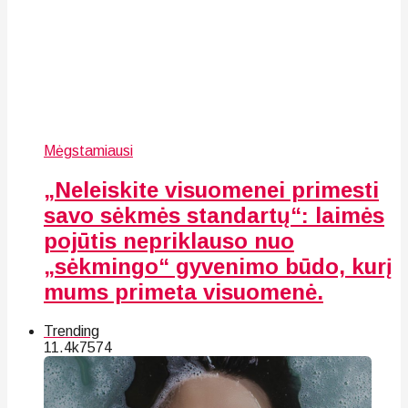
Mėgstamiausi
„Neleiskite visuomenei primesti
savo sėkmės standartų“: laimės
pojūtis nepriklauso nuo
„sėkmingo“ gyvenimo būdo, kurį
mums primeta visuomenė.
Trending
11.4k
75
74