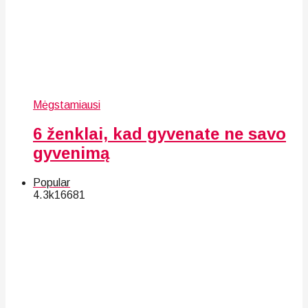
Mėgstamiausi
6 ženklai, kad gyvenate ne savo
gyvenimą
Popular
4.3k
166
81