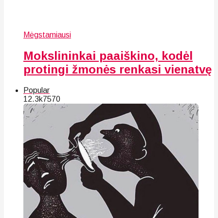
Mėgstamiausi
Mokslininkai paaiškino, kodėl
protingi žmonės renkasi vienatvę
Popular
12.3k
75
70