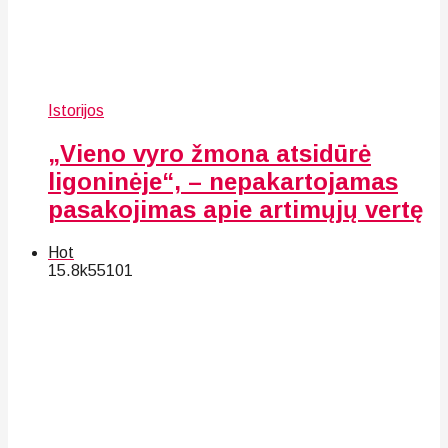
Istorijos
„Vieno vyro žmona atsidūrė
ligoninėje“, – nepakartojamas
pasakojimas apie artimųjų vertę
Hot
15.8k
55
101