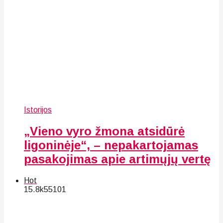
Istorijos
„Vieno vyro žmona atsidūrė
ligoninėje“, – nepakartojamas
pasakojimas apie artimųjų vertę
Hot
15.8k
55
101