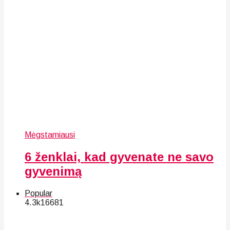
Mėgstamiausi
6 ženklai, kad gyvenate ne savo
gyvenimą
Popular
4.3k
166
81