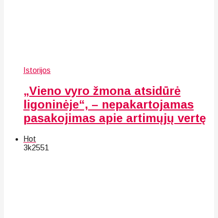
Istorijos
„Vieno vyro žmona atsidūrė
ligoninėje“, – nepakartojamas
pasakojimas apie artimųjų vertę
Hot
3k
25
51