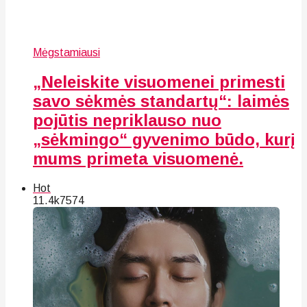
Mėgstamiausi
„Neleiskite visuomenei primesti
savo sėkmės standartų“: laimės
pojūtis nepriklauso nuo
„sėkmingo“ gyvenimo būdo, kurį
mums primeta visuomenė.
Hot
11.4k
75
74