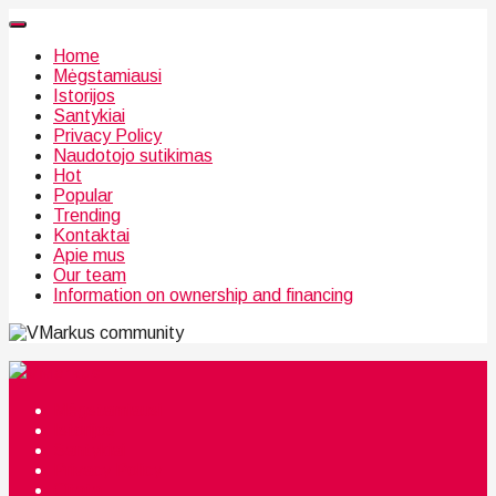
Home
Mėgstamiausi
Istorijos
Santykiai
Privacy Policy
Naudotojo sutikimas
Hot
Popular
Trending
Kontaktai
Apie mus
Our team
Information on ownership and financing
community
Mėgstamiausi
Istorijos
Santykiai
Privacy Policy
Citata