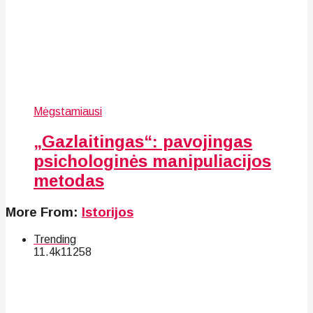
Mėgstamiausi
„Gazlaitingas“: pavojingas
psichologinės manipuliacijos
metodas
More From:
Istorijos
Trending
11.4k
112
58