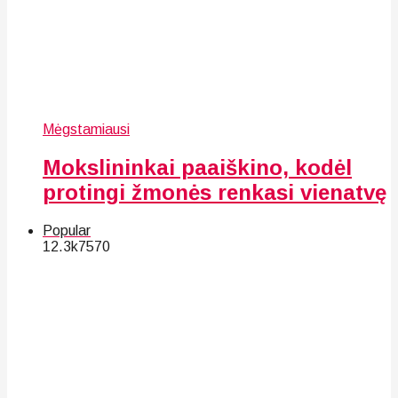
Mėgstamiausi
Mokslininkai paaiškino, kodėl
protingi žmonės renkasi vienatvę
Popular
12.3k
75
70