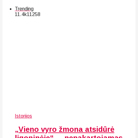
Trending
11.4k
112
58
Istorijos
„Vieno vyro žmona atsidūrė
ligoninėje“, – nepakartojamas