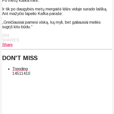
Po metų Kafka mirė.
Ir tik po daugybės metų mergaitė lėlės viduje surado laišką.
Ant mažyčio lapelio Kafka parašė:
„Greičiausiai pamesi viską, ką myli, bet galiausiai meilės
sugrįš kitu būdu.“
264
SHARES
Share
DON'T MISS
Trending
145
114
10