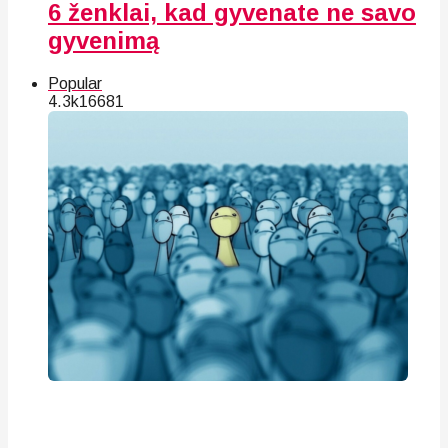
6 ženklai, kad gyvenate ne savo
gyvenimą
Popular
4.3k
166
81