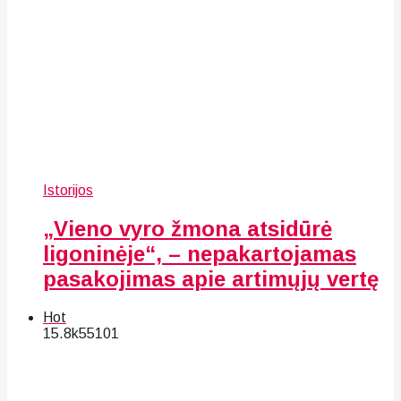
Istorijos
„Vieno vyro žmona atsidūrė
ligoninėje“, – nepakartojamas
pasakojimas apie artimųjų vertę
Hot
15.8k
55
101