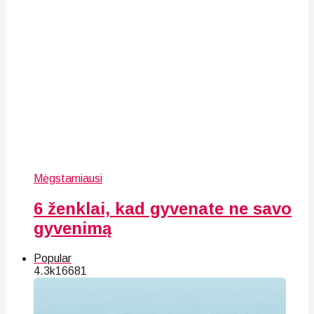
Mėgstamiausi
6 ženklai, kad gyvenate ne savo
gyvenimą
Popular
4.3k
166
81