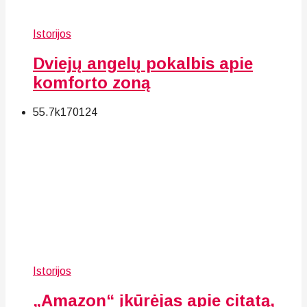
Istorijos
Dviejų angelų pokalbis apie
komforto zoną
55.7k
170
124
Istorijos
„Amazon“ įkūrėjas apie citatą,