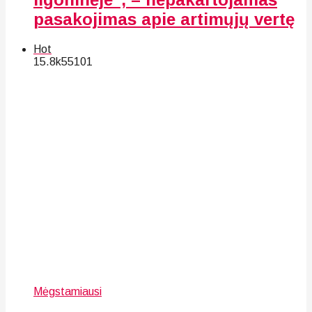
pasakojimas apie artimųjų vertę
Hot
15.8k
55
101
Mėgstamiausi