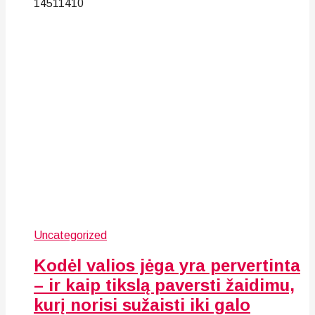
145
114
10
Uncategorized
Kodėl valios jėga yra pervertinta
– ir kaip tikslą paversti žaidimu,
kurį norisi sužaisti iki galo