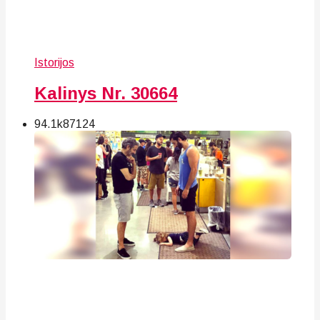
Istorijos
Kalinys Nr. 30664
94.1k
87
124