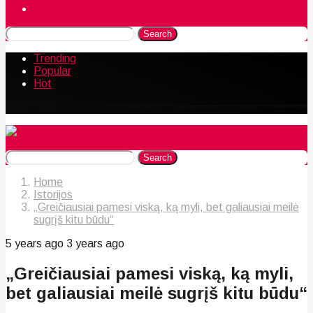
Naudingos gudrybės
Search
Trending
Popular
Hot
Search
Home
Istorijos
„Greičiausiai pamesi viską, ką myli, bet galiausiai meilė
sugrįš kitu būdu“
5 years ago
3 years ago
„Greičiausiai pamesi viską, ką myli,
bet galiausiai meilė sugrįš kitu būdu“