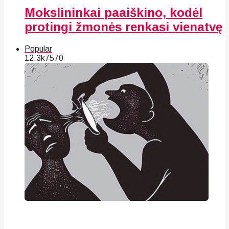
Mokslininkai paaiškino, kodėl
protingi žmonės renkasi vienatvę
Popular
12.3k
75
70