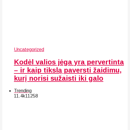
Uncategorized
Kodėl valios jėga yra pervertinta
– ir kaip tikslą paversti žaidimu,
kurį norisi sužaisti iki galo
Trending
11.4k
112
58