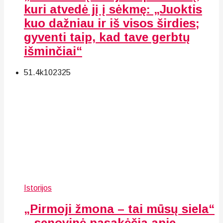
kuri atvedė jį į sėkmę: „Juoktis
kuo dažniau ir iš visos širdies;
gyventi taip, kad tave gerbtų
išminčiai“
51.4k
102
325
Istorijos
„Pirmoji žmona – tai mūsų siela“
– senovinė pasakėčia apie