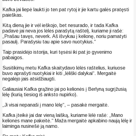
Kafka jai liepė laukti jo ten pat rytoj ir jie kartu galės pratęsti
paieškas.
Kitą dieną jie ir vėl ieškojo, bet nesurado, ir tada Kafka
padavė jai neva jos lėlės parašytą raštelį, kuriame ji rašė:
„Prašau tavęs, neverk. Aš išvykau į kelionę, noriu pamatyti
pasaulį. Parašysiu tau apie savo nuotykius.“
Taip prasidėjo istorija, kuri tęsėsi iki pat jo gyvenimo
pabaigos.
Susitikimų metu Kafka skaitydavo lėlės raštelius, kuriuose
buvo aprašyti nuotykiai ir kiti „lėliški dalykai“. Mergaitė
negalėjo jais atsidžiaugti.
Galiausiai Kafka grąžino jai po kelionės į Berlyną sugrįžusią
lėlę (kurią tiesiog iš anksto nupirko).
„Ji visai nepanaši į mano lėlę“, – pasakė mergaitė.
Kafka įteikė jai dar vieną laišką, kuriame lėlė rašė: „Mano
kelionės mane pakeitė.“ Maža mergaitė apkabino naują lėlę ir
laiminga nusinešė ją namo.