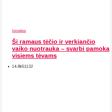
Istorijos
Ši ramaus tėčio ir verkiančio
vaiko nuotrauka – svarbi pamoka
visiems tėvams
14.8k
51
132