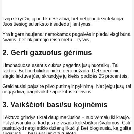
Tarp skrydžių jų ne tik neskalbia, bet netgi nedezinfekuoja.
Juos tiesiog sulanksto ir sudeda į lentynas.
Yra ir gera naujiena: nemokamos pagalvės ir pledai visgi būna
švarūs, bet tik pirmojo reiso metu – rytais.
2. Gerti gazuotus gėrimus
Limonaduose esantis cukrus pagerins jūsų nuotaiką. Tai
faktas. Bet burbuliukai nieko gera nežada. Dėl specifinio
slėgio lėktuve jūsų skrandyje jų kiekis padidės 25 procentais.
Greičiausiai pajusite pilvo pūtimą ir pykinimą. Net jeigu jūsų tai
negąsdina, pagalvokite apie kitus keleivius.
3. Vaikščioti basi/su kojinėmis
Lėktuvo grindys tikrai daug mačiusios – nuo vėmalų iki kraujo.
Palydovai tikina, kad jos ne visada kokybiškai išvalomos. Gali
pasitaikyti netgi stiklo duženų likučių! Bet blogiausia, ką galite
sugalvoti, – basi apsilankyti tualete…