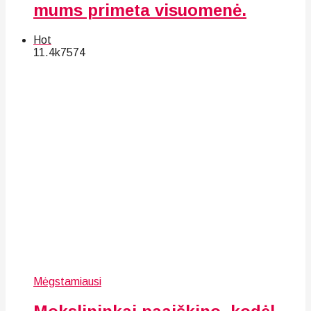
mums primeta visuomenė.
Hot
11.4k
75
74
Mėgstamiausi