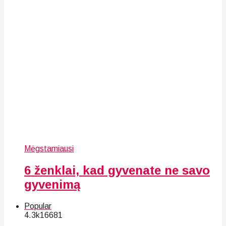
Mėgstamiausi
6 ženklai, kad gyvenate ne savo
gyvenimą
Popular
4.3k
166
81