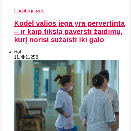
Uncategorized
Kodėl valios jėga yra pervertinta
– ir kaip tikslą paversti žaidimu,
kurį norisi sužaisti iki galo
Hot
11.4k
112
58