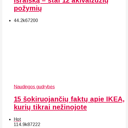
išraišką – štai 12 akivaizdžių
požymių
44.2k
67
200
Naudingos gudrybės
15 šokiruojančių faktų apie IKEA,
kurių tikrai nežinojote
Hot
114.9k
87
222