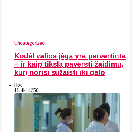
Uncategorized
Kodėl valios jėga yra pervertinta
– ir kaip tikslą paversti žaidimu,
kurį norisi sužaisti iki galo
Hot
11.4k
112
58