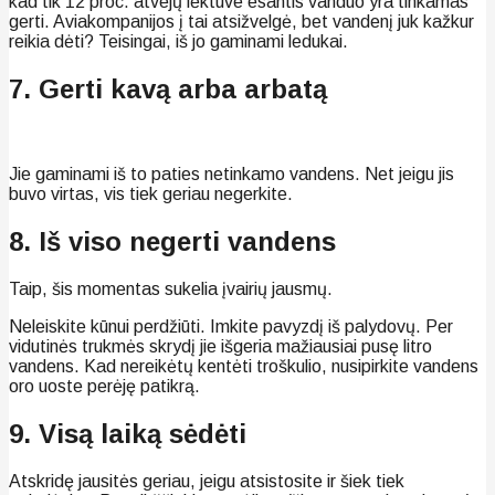
kad tik 12 proc. atvejų lėktuve esantis vanduo yra tinkamas
gerti. Aviakompanijos į tai atsižvelgė, bet vandenį juk kažkur
reikia dėti? Teisingai, iš jo gaminami ledukai.
7. Gerti kavą arba arbatą
Jie gaminami iš to paties netinkamo vandens. Net jeigu jis
buvo virtas, vis tiek geriau negerkite.
8. Iš viso negerti vandens
Taip, šis momentas sukelia įvairių jausmų.
Neleiskite kūnui perdžiūti. Imkite pavyzdį iš palydovų. Per
vidutinės trukmės skrydį jie išgeria mažiausiai pusę litro
vandens. Kad nereikėtų kentėti troškulio, nusipirkite vandens
oro uoste perėję patikrą.
9. Visą laiką sėdėti
Atskridę jausitės geriau, jeigu atsistosite ir šiek tiek