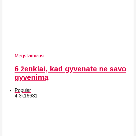
Mėgstamiausi
6 ženklai, kad gyvenate ne savo
gyvenimą
Popular
4.3k
166
81