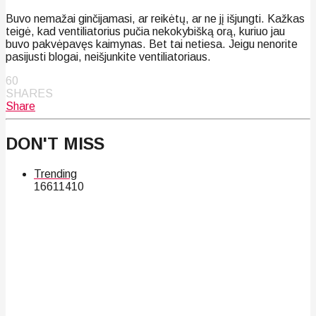
Buvo nemažai ginčijamasi, ar reikėtų, ar ne jį išjungti. Kažkas
teigė, kad ventiliatorius pučia nekokybišką orą, kuriuo jau
buvo pakvėpavęs kaimynas. Bet tai netiesa. Jeigu nenorite
pasijusti blogai, neišjunkite ventiliatoriaus.
60
SHARES
Share
DON'T MISS
Trending
166
114
10