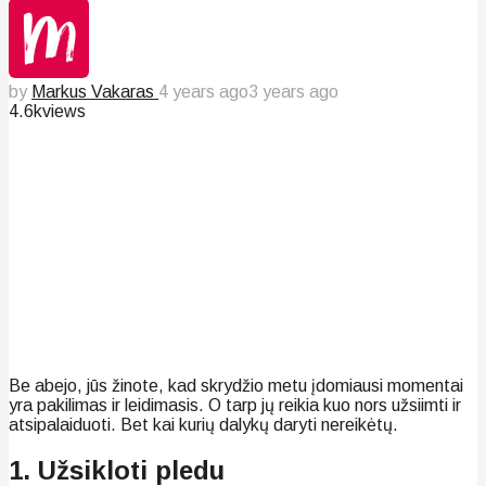
by
Markus Vakaras
4 years ago
3 years ago
4.6k
views
Be abejo, jūs žinote, kad skrydžio metu įdomiausi momentai
yra pakilimas ir leidimasis. O tarp jų reikia kuo nors užsiimti ir
atsipalaiduoti. Bet kai kurių dalykų daryti nereikėtų.
1. Užsikloti pledu