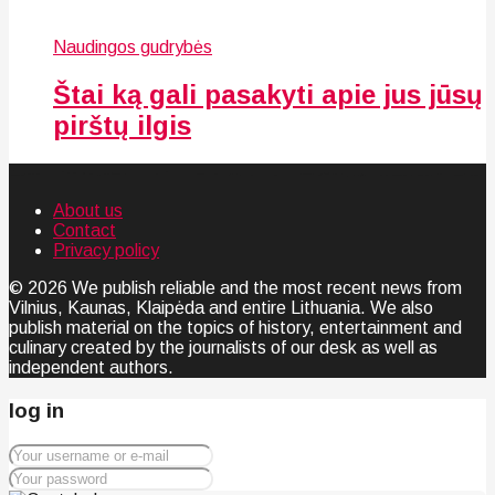
Naudingos gudrybės
Štai ką gali pasakyti apie jus jūsų
pirštų ilgis
About us
Contact
Privacy policy
© 2026 We publish reliable and the most recent news from
Vilnius, Kaunas, Klaipėda and entire Lithuania. We also
publish material on the topics of history, entertainment and
culinary created by the journalists of our desk as well as
independent authors.
log in