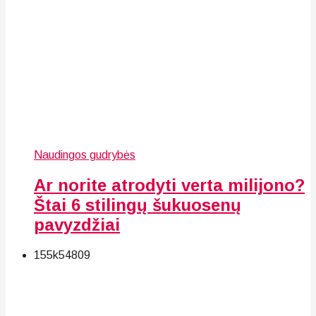
Naudingos gudrybės
Ar norite atrodyti verta milijono?
Štai 6 stilingų šukuosenų
pavyzdžiai
155k
54
809