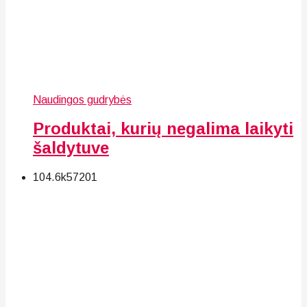
Naudingos gudrybės
Produktai, kurių negalima laikyti
šaldytuve
104.6k
57
201