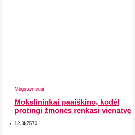
Mėgstamiausi
Mokslininkai paaiškino, kodėl
protingi žmonės renkasi vienatvę
12.3k
75
70