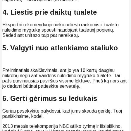
4. Liestis prie daiktų tualete
Ekspertai rekomenduoja nieko neliesti rankomis ir tualeto
nuleidimo mygtuką spausti naudojant tualetinį popierių.
Sėdėti ant unitazo taip pat nereikėtų.
5. Valgyti nuo atlenkiamo staliuko
Preliminariais skaičiavimais, ant jo yra 10 kartų daugiau
mikrobų negu ant vandens nuleidimo mygtuko tualete. Tai
pats purviniausias paviršius visame lėktuve. Prieš ką nors ant
jo dėdami būtinai patieskite servetėlę.
6. Gerti gėrimus su ledukais
Geriau pasakykite palydovui, kad jums skauda gerklę. Tuoj
paaiškinsime, kodėl.
2013 metais telekompanija NBC atliko tyrimą ir išsiaiškino,