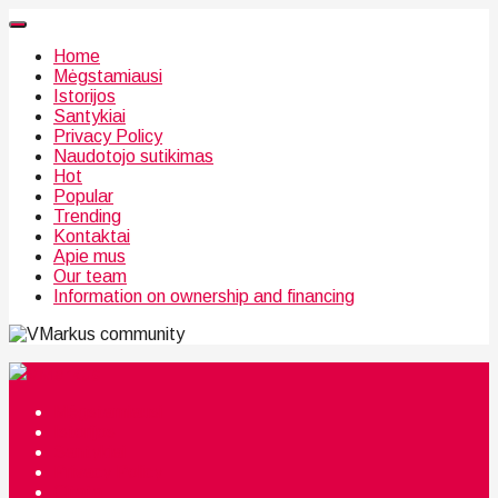
Home
Mėgstamiausi
Istorijos
Santykiai
Privacy Policy
Naudotojo sutikimas
Hot
Popular
Trending
Kontaktai
Apie mus
Our team
Information on ownership and financing
community
Mėgstamiausi
Istorijos
Santykiai
Privacy Policy
Citata