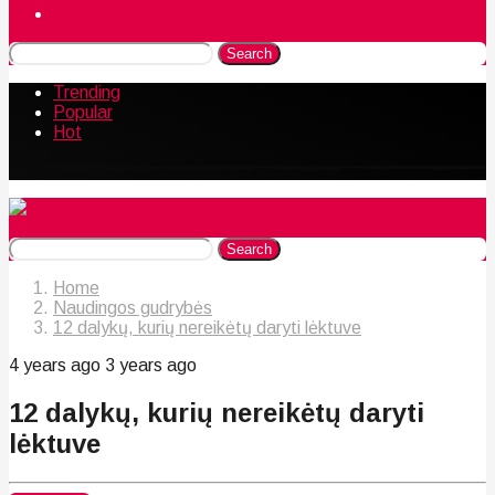
Naudingos gudrybės
Search
Trending
Popular
Hot
Search
Home
Naudingos gudrybės
12 dalykų, kurių nereikėtų daryti lėktuve
4 years ago
3 years ago
12 dalykų, kurių nereikėtų daryti
lėktuve