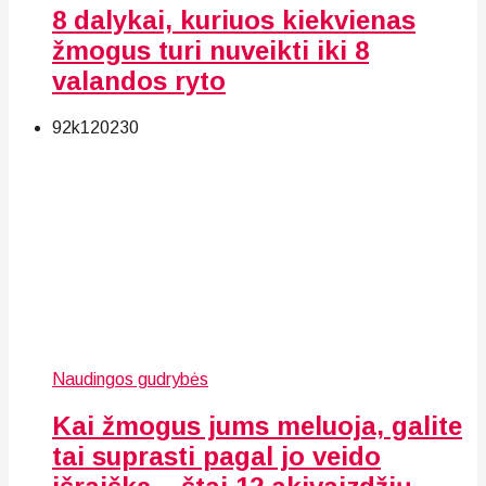
8 dalykai, kuriuos kiekvienas
žmogus turi nuveikti iki 8
valandos ryto
92k
120
230
Naudingos gudrybės
Kai žmogus jums meluoja, galite
tai suprasti pagal jo veido