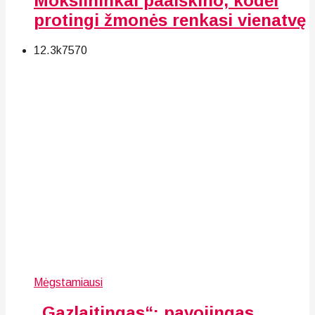
Mokslininkai paaiškino, kodėl
protingi žmonės renkasi vienatvę
12.3k
75
70
Mėgstamiausi
„Gazlaitingas“: pavojingas