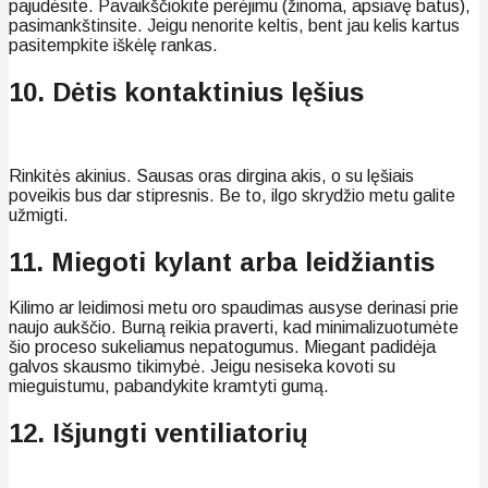
pajudėsite. Pavaikščiokite perėjimu (žinoma, apsiavę batus),
pasimankštinsite. Jeigu nenorite keltis, bent jau kelis kartus
pasitempkite iškėlę rankas.
10. Dėtis kontaktinius lęšius
Rinkitės akinius. Sausas oras dirgina akis, o su lęšiais
poveikis bus dar stipresnis. Be to, ilgo skrydžio metu galite
užmigti.
11. Miegoti kylant arba leidžiantis
Kilimo ar leidimosi metu oro spaudimas ausyse derinasi prie
naujo aukščio. Burną reikia praverti, kad minimalizuotumėte
šio proceso sukeliamus nepatogumus. Miegant padidėja
galvos skausmo tikimybė. Jeigu nesiseka kovoti su
mieguistumu, pabandykite kramtyti gumą.
12. Išjungti ventiliatorių