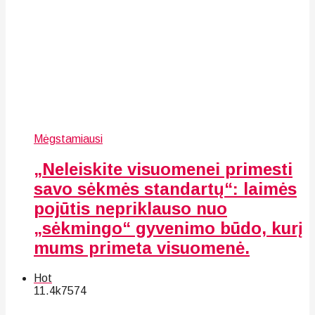
Mėgstamiausi
„Neleiskite visuomenei primesti
savo sėkmės standartų“: laimės
pojūtis nepriklauso nuo
„sėkmingo“ gyvenimo būdo, kurį
mums primeta visuomenė.
Hot
11.4k
75
74