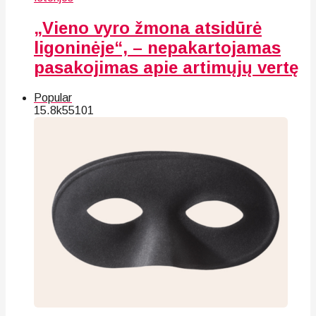
„Vieno vyro žmona atsidūrė
ligoninėje“, – nepakartojamas
pasakojimas apie artimųjų vertę
Popular
15.8k
55
101