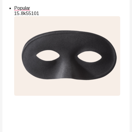
Popular
15.8k
55
101