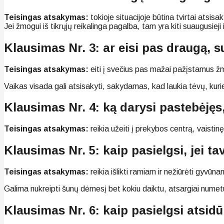
Teisingas atsakymas:
tokioje situacijoje būtina tvirtai atsisakyt
Jei žmogui iš tikrųjų reikalinga pagalba, tam yra kiti suaugusieji ir
Klausimas Nr. 3: ar eisi pas draugą, su
Teisingas atsakymas:
eiti į svečius pas mažai pažįstamus žm
Vaikas visada gali atsisakyti, sakydamas, kad laukia tėvų, kurie 
Klausimas Nr. 4: ką darysi pastebėjęs
Teisingas atsakymas:
reikia užeiti į prekybos centrą, vaistin
Klausimas Nr. 5: kaip pasielgsi, jei 
Teisingas atsakymas:
reikia išlikti ramiam ir nežiūrėti gyvūna
Galima nukreipti šunų dėmesį bet kokiu daiktu, atsargiai numet
Klausimas Nr. 6: kaip pasielgsi atsid