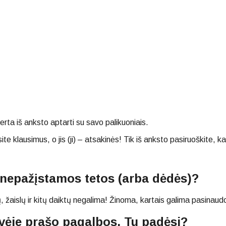
rta iš anksto aptarti su savo palikuoniais.
 klausimus, o jis (ji) – atsakinės! Tik iš anksto pasiruoškite, kad 
š nepažįstamos tetos (arba dėdės)?
 žaislų ir kitų daiktų negalima! Žinoma, kartais galima pasinau
vėje prašo pagalbos. Tu padėsi?