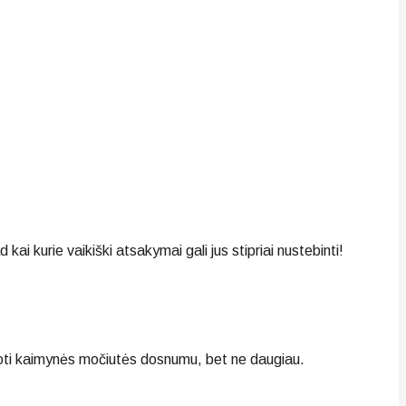
kai kurie vaikiški atsakymai gali jus stipriai nustebinti!
doti kaimynės močiutės dosnumu, bet ne daugiau.