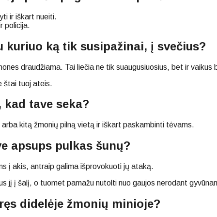
i ir iškart nueiti.
 policija.
 kuriuo ką tik susipažinai, į svečius?
ones draudžiama. Tai liečia ne tik suaugusiuosius, bet ir vaikus
štai tuoj ateis.
, kad tave seka?
ę arba kitą žmonių pilną vietą ir iškart paskambinti tėvams.
tave apsups pulkas šunų?
ms į akis, antraip galima išprovokuoti jų ataką.
us jį į šalį, o tuomet pamažu nutolti nuo gaujos nerodant gyvūn
ūręs didelėje žmonių minioje?