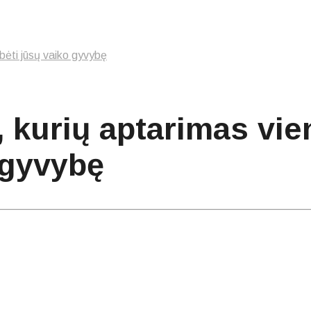
lbėti jūsų vaiko gyvybę
 kurių aptarimas vien
 gyvybę