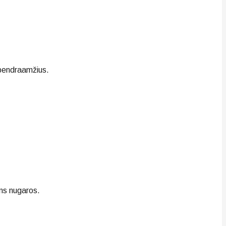
 bendraamžius.
ams nugaros.