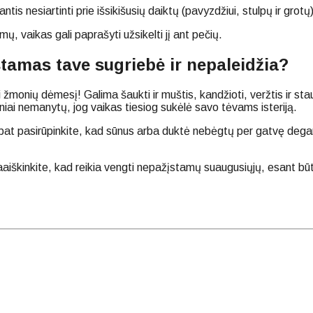
ntis nesiartinti prie išsikišusių daiktų (pavyzdžiui, stulpų ir grotų)
mų, vaikas gali paprašyti užsikelti jį ant pečių.
stamas tave sugriebė ir nepaleidžia?
monių dėmesį! Galima šaukti ir muštis, kandžioti, veržtis ir staugti
niai nemanytų, jog vaikas tiesiog sukėlė savo tėvams isteriją.
pat pasirūpinkite, kad sūnus arba duktė nebėgtų per gatvę degant
aaiškinkite, kad reikia vengti nepažįstamų suaugusiųjų, esant būt