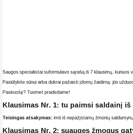
Saugos specialistai suformulavo sąrašą iš 7 klausimų, kuriuos ve
Pasiūlykite sūnui arba dukrai pažaisti įdomų žaidimą: jūs užduosite
Pasiruošę? Tuomet pradedame!
Klausimas Nr. 1: tu paimsi saldainį i
Teisingas atsakymas:
imti iš nepažįstamų žmonių saldumynų,
Klausimas Nr. 2: suaugęs žmogus gat