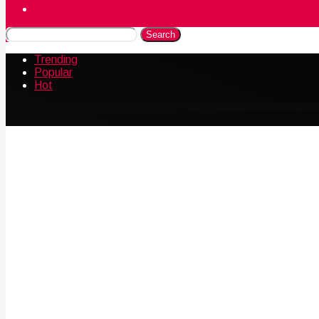
Naudingos gudrybės
Search
Trending
Popular
Hot