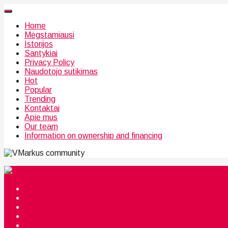
Home
Mėgstamiausi
Istorijos
Santykiai
Privacy Policy
Naudotojo sutikimas
Hot
Popular
Trending
Kontaktai
Apie mus
Our team
Information on ownership and financing
community
Mėgstamiausi
Istorijos
Santykiai
Privacy Policy
Citata