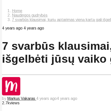
Home
Naudingos gudrybės
7 svarbūs klausimai, kurių aptarimas vieną kartą gali išge
4 years ago
4 years ago
7 svarbūs klausimai,
išgelbėti jūsų vaiko
by
Markus Vakaras
4 years ago
4 years ago
2.7k
views