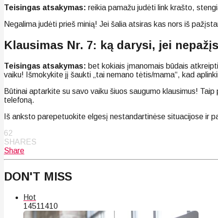
Teisingas atsakymas:
reikia pamažu judėti link krašto, stengia
Negalima judėti prieš minią! Jei šalia atsiras kas nors iš pažįsta
Klausimas Nr. 7: ką darysi, jei nepažį
Teisingas atsakymas:
bet kokiais įmanomais būdais atkreipti ž
vaiku! Išmokykite jį šaukti „tai nemano tėtis/mama“, kad aplinki
Būtinai aptarkite su savo vaiku šiuos saugumo klausimus! Taip 
telefoną.
Iš anksto parepetuokite elgesį nestandartinėse situacijose ir p
62
SHARES
Share
DON'T MISS
Hot
145
114
10