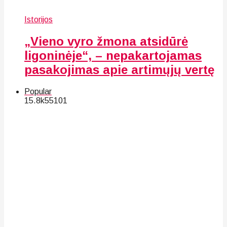
Istorijos
„Vieno vyro žmona atsidūrė
ligoninėje“, – nepakartojamas
pasakojimas apie artimųjų vertę
Popular
15.8k
55
101