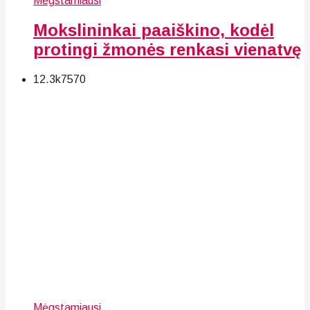
Mėgstamiausi
Mokslininkai paaiškino, kodėl
protingi žmonės renkasi vienatvę
12.3k
75
70
Mėgstamiausi