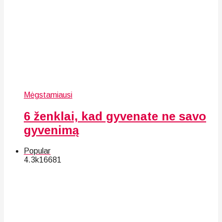
Mėgstamiausi
6 ženklai, kad gyvenate ne savo
gyvenimą
Popular
4.3k
166
81