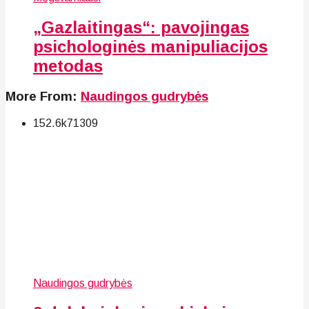
„Gazlaitingas“: pavojingas
psichologinės manipuliacijos
metodas
More From:
Naudingos gudrybės
152.6k
71
309
Naudingos gudrybės