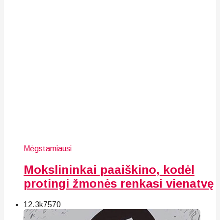
Mėgstamiausi
Mokslininkai paaiškino, kodėl
protingi žmonės renkasi vienatvę
12.3k
75
70