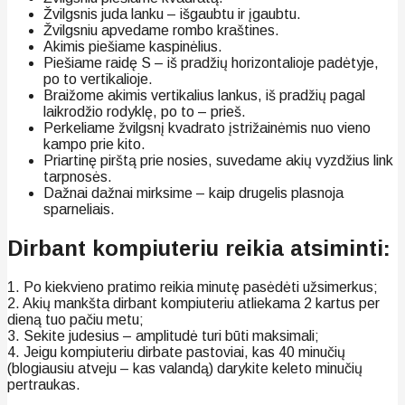
Žvilgsnis juda lanku – išgaubtu ir įgaubtu.
Žvilgsniu apvedame rombo kraštines.
Akimis piešiame kaspinėlius.
Piešiame raidę S – iš pradžių horizontalioje padėtyje,
po to vertikalioje.
Braižome akimis vertikalius lankus, iš pradžių pagal
laikrodžio rodyklę, po to – prieš.
Perkeliame žvilgsnį kvadrato įstrižainėmis nuo vieno
kampo prie kito.
Priartinę pirštą prie nosies, suvedame akių vyzdžius link
tarpnosės.
Dažnai dažnai mirksime – kaip drugelis plasnoja
sparneliais.
Dirbant kompiuteriu reikia atsiminti:
1. Po kiekvieno pratimo reikia minutę pasėdėti užsimerkus;
2. Akių mankšta dirbant kompiuteriu atliekama 2 kartus per
dieną tuo pačiu metu;
3. Sekite judesius – amplitudė turi būti maksimali;
4. Jeigu kompiuteriu dirbate pastoviai, kas 40 minučių
(blogiausiu atveju – kas valandą) darykite keleto minučių
pertraukas.