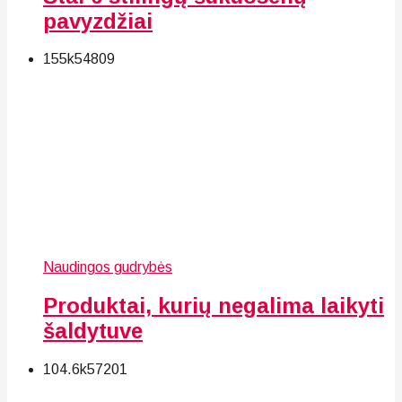
pavyzdžiai
155k
54
809
Naudingos gudrybės
Produktai, kurių negalima laikyti
šaldytuve
104.6k
57
201