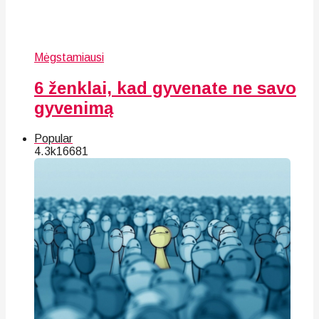
Mėgstamiausi
6 ženklai, kad gyvenate ne savo
gyvenimą
Popular
4.3k
166
81