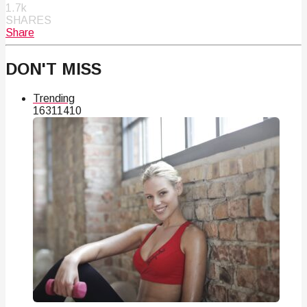
1.7k
SHARES
Share
DON'T MISS
Trending
163
114
10