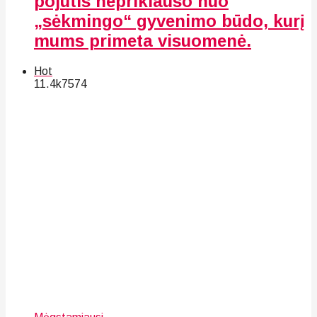
pojūtis nepriklauso nuo
„sėkmingo“ gyvenimo būdo, kurį
mums primeta visuomenė.
Hot
11.4k
75
74