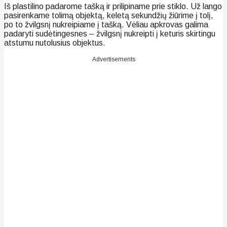
Iš plastilino padarome tašką ir prilipiname prie stiklo. Už lango
pasirenkame tolimą objektą, keletą sekundžių žiūrime į tolį,
po to žvilgsnį nukreipiame į tašką. Vėliau apkrovas galima
padaryti sudėtingesnes – žvilgsnį nukreipti į keturis skirtingu
atstumu nutolusius objektus.
Advertisements