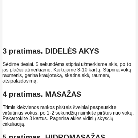
3 pratimas. DIDELĖS AKYS
Sėdime tiesiai. 5 sekundėms stipriai užmerkiame akis, po to
jas plačiai atmerkiame. Kartojame 8-10 kartų. Stiprina vokų
raumenis, gerina kraujotaką, skatina akių raumenų
atsipalaidavimą.
4 pratimas. MASAŽAS
Trimis kiekvienos rankos pirštais švelniai paspauskite
viršutinius vokus, po 1-2 sekundžių nuimkite pirštus nuo vokų.
Pakartokite 3 kartus. Pagerina akies vidinių skysčių
cirkuliaciją.
5 pratimas. HIDROMASAŽAS