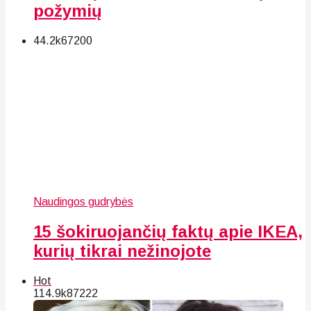
požymių
44.2k
67
200
Naudingos gudrybės
15 šokiruojančių faktų apie IKEA,
kurių tikrai nežinojote
Hot
114.9k
87
222