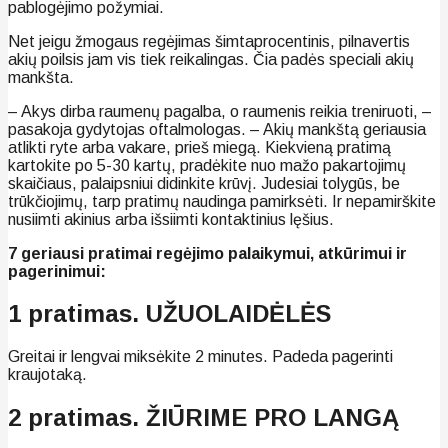
pablogėjimo požymiai.
Net jeigu žmogaus regėjimas šimtaprocentinis, pilnavertis
akių poilsis jam vis tiek reikalingas. Čia padės speciali akių
mankšta.
– Akys dirba raumenų pagalba, o raumenis reikia treniruoti, –
pasakoja gydytojas oftalmologas. – Akių mankštą geriausia
atlikti ryte arba vakare, prieš miegą. Kiekvieną pratimą
kartokite po 5-30 kartų, pradėkite nuo mažo pakartojimų
skaičiaus, palaipsniui didinkite krūvį. Judesiai tolygūs, be
trūkčiojimų, tarp pratimų naudinga pamirksėti. Ir nepamirškite
nusiimti akinius arba išsiimti kontaktinius lęšius.
7 geriausi pratimai regėjimo palaikymui, atkūrimui ir
pagerinimui:
1 pratimas. UŽUOLAIDĖLĖS
Greitai ir lengvai miksėkite 2 minutes. Padeda pagerinti
kraujotaką.
2 pratimas. ŽIŪRIME PRO LANGĄ