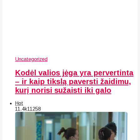
Uncategorized
Kodėl valios jėga yra pervertinta
– ir kaip tikslą paversti žaidimu,
kurį norisi sužaisti iki galo
Hot
11.4k
112
58