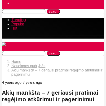
Naudingos gudrybės
Search
Trending
Popular
Hot
Search
Home
Naudingos gudrybės
Akių mankšta – 7 geriausi pratimai regėjimo atkūrimui ir
pagerinimui
4 years ago
3 years ago
Akių mankšta – 7 geriausi pratimai
regėjimo atkūrimui ir pagerinimui