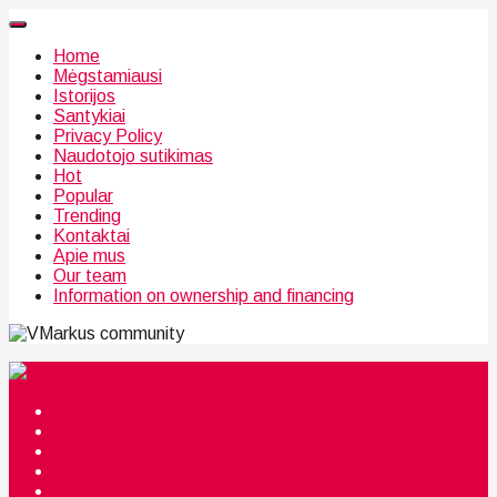
Home
Mėgstamiausi
Istorijos
Santykiai
Privacy Policy
Naudotojo sutikimas
Hot
Popular
Trending
Kontaktai
Apie mus
Our team
Information on ownership and financing
community
Mėgstamiausi
Istorijos
Santykiai
Privacy Policy
Citata