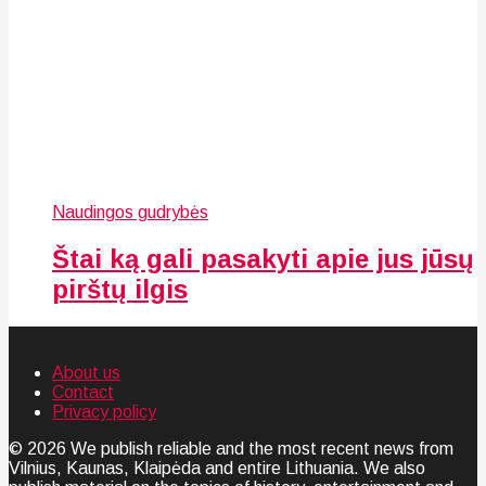
Naudingos gudrybės
Štai ką gali pasakyti apie jus jūsų
pirštų ilgis
About us
Contact
Privacy policy
© 2026 We publish reliable and the most recent news from
Vilnius, Kaunas, Klaipėda and entire Lithuania. We also