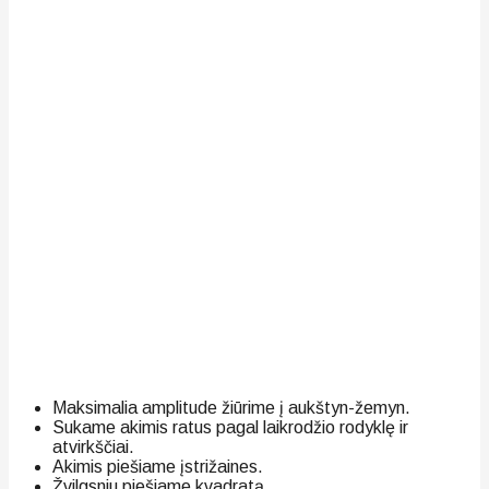
Maksimalia amplitude žiūrime į aukštyn-žemyn.
Sukame akimis ratus pagal laikrodžio rodyklę ir
atvirkščiai.
Akimis piešiame įstrižaines.
Žvilgsniu piešiame kvadratą.