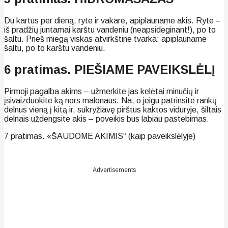
Du kartus per dieną, ryte ir vakare, apiplauname akis. Ryte –
iš pradžių juntamai karštu vandeniu (neapsideginant!), po to
šaltu. Prieš miegą viskas atvirkštine tvarka: apiplauname
šaltu, po to karštu vandeniu.
6 pratimas. PIEŠIAME PAVEIKSLĖLĮ
Pirmoji pagalba akims – užmerkite jas kelėtai minučių ir
įsivaizduokite ką nors malonaus. Na, o jeigu patrinsite rankų
delnus vieną į kitą ir, sukryžiavę pirštus kaktos viduryje, šiltais
delnais uždengsite akis – poveikis bus labiau pastebimas.
7 pratimas. «ŠAUDOME AKIMIS“ (kaip paveikslėlyje)
Advertisements