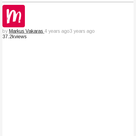
by
Markus Vakaras
4 years ago
3 years ago
37.2k
views