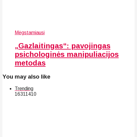
Mėgstamiausi
„Gazlaitingas“: pavojingas
psichologinės manipuliacijos
metodas
You may also like
Trending
163
114
10