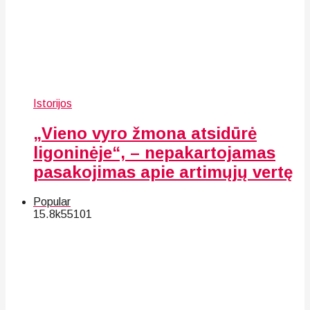
Istorijos
„Vieno vyro žmona atsidūrė
ligoninėje“, – nepakartojamas
pasakojimas apie artimųjų vertę
Popular
15.8k
55
101