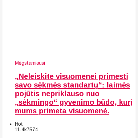
Mėgstamiausi
„Neleiskite visuomenei primesti
savo sėkmės standartų“: laimės
pojūtis nepriklauso nuo
„sėkmingo“ gyvenimo būdo, kurį
mums primeta visuomenė.
Hot
11.4k
75
74