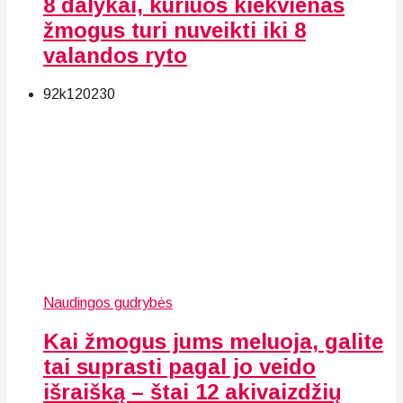
8 dalykai, kuriuos kiekvienas
žmogus turi nuveikti iki 8
valandos ryto
92k
120
230
Naudingos gudrybės
Kai žmogus jums meluoja, galite
tai suprasti pagal jo veido
išraišką – štai 12 akivaizdžių