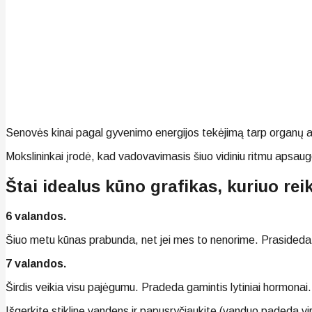
Senovės kinai pagal gyvenimo energijos tekėjimą tarp organų a
Mokslininkai įrodė, kad vadovavimasis šiuo vidiniu ritmu apsaug
Štai idealus kūno grafikas, kuriuo rei
6 valandos.
Šiuo metu kūnas prabunda, net jei mes to nenorime. Prasideda vi
7 valandos.
Širdis veikia visu pajėgumu. Pradeda gamintis lytiniai hormonai
Išgerkite stiklinę vandens ir papusryčiaukite (vanduo padeda vir