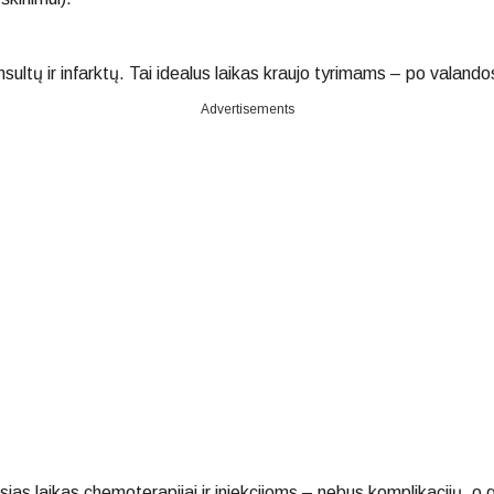
sultų ir infarktų. Tai idealus laikas kraujo tyrimams – po valando
Advertisements
sias laikas chemoterapijai ir injekcijoms – nebus komplikacijų, 