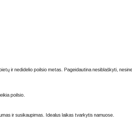
 ir nedidelio poilsio metas. Pageidautina nesiblaškyti, nesinervu
kia poilsio.
dumas ir susikaupimas. Idealus laikas tvarkytis namuose.