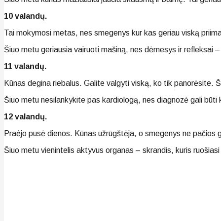
10 valandų.
Tai mokymosi metas, nes smegenys kur kas geriau viską priima 
Šiuo metu geriausia vairuoti mašiną, nes dėmesys ir refleksai 
11 valandų.
Kūnas degina riebalus. Galite valgyti viską, ko tik panorėsite. Š
Šiuo metu nesilankykite pas kardiologą, nes diagnozė gali būti 
12 valandų.
Praėjo pusė dienos. Kūnas užrūgštėja, o smegenys ne pačios ge
Šiuo metu vienintelis aktyvus organas – skrandis, kuris ruošiasi g