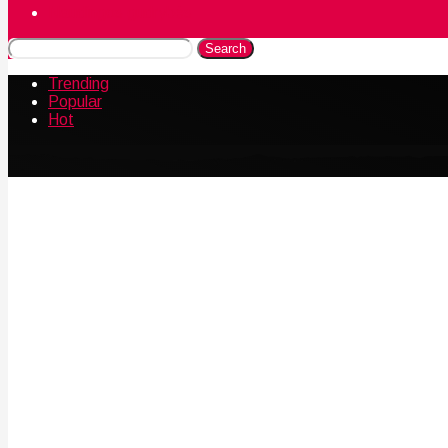
Naudingos gudrybės
Search
Trending
Popular
Hot