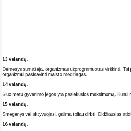
13 valandų.
Dėmesys sumažėja, organizmas užprogramuotas virškinti. Tai pietų
organizmui pasisavinti maisto medžiagas.
14 valandų.
Šiuo metu gyvenimo jėgos yra pasiekusios maksimumą. Kūnui rei
15 valandų.
Smegenys vėl aktyvuojasi, galima toliau dirbti. Didžiausias ati
16 valandų.