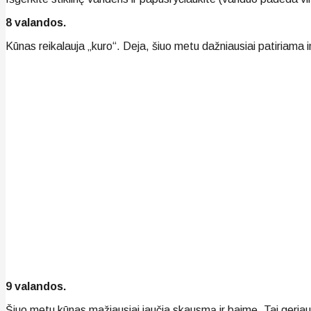
8 valandos.
Kūnas reikalauja „kuro“. Deja, šiuo metu dažniausiai patiriama in
9 valandos.
Šiuo metu kūnas mažiausiai jaučia skausmą ir baimę. Tai geriau