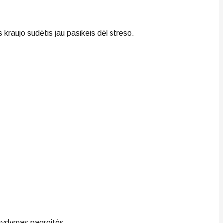
s kraujo sudėtis jau pasikeis dėl streso.
o gydymas pagreitės.