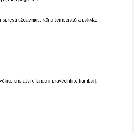
r spręsti uždavinius. Kūno temperatūra pakyla.
ite prie atviro lango ir pravėdinkite kambarį.