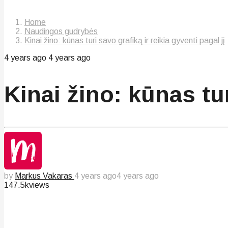
Home
Naudingos gudrybės
Kinai žino: kūnas turi savo grafiką ir reikia gyventi pagal jį
4 years ago
4 years ago
Kinai žino: kūnas tur
by
Markus Vakaras
4 years ago
4 years ago
147.5k
views