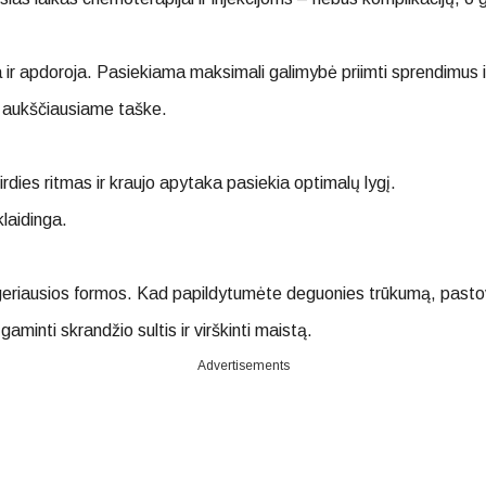
ir apdoroja. Pasiekiama maksimali galimybė priimti sprendimus i
– aukščiausiame taške.
irdies ritmas ir kraujo apytaka pasiekia optimalų lygį.
klaidinga.
riausios formos. Kad papildytumėte deguonies trūkumą, pastovėk
aminti skrandžio sultis ir virškinti maistą.
Advertisements