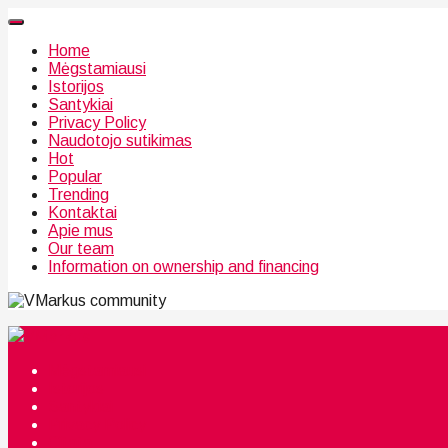
Home
Mėgstamiausi
Istorijos
Santykiai
Privacy Policy
Naudotojo sutikimas
Hot
Popular
Trending
Kontaktai
Apie mus
Our team
Information on ownership and financing
community
Mėgstamiausi
Istorijos
Santykiai
Privacy Policy
Citata