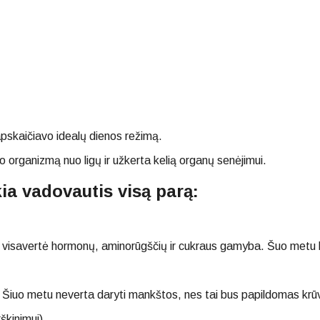
pskaičiavo idealų dienos režimą.
o organizmą nuo ligų ir užkerta kelią organų senėjimui.
kia vadovautis visą parą:
savertė hormonų, aminorūgščių ir cukraus gamyba. Šuo metu būtina
. Šiuo metu neverta daryti mankštos, nes tai bus papildomas krūvi
škinimui).