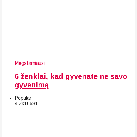
Mėgstamiausi
6 ženklai, kad gyvenate ne savo
gyvenimą
Popular
4.3k
166
81