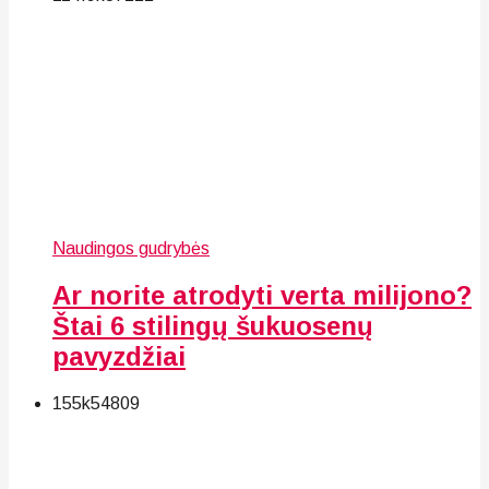
Naudingos gudrybės
Ar norite atrodyti verta milijono?
Štai 6 stilingų šukuosenų
pavyzdžiai
155k
54
809