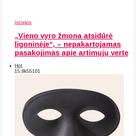
Istorijos
„Vieno vyro žmona atsidūrė
ligoninėje“, – nepakartojamas
pasakojimas apie artimųjų vertę
Hot
15.8k
55
101