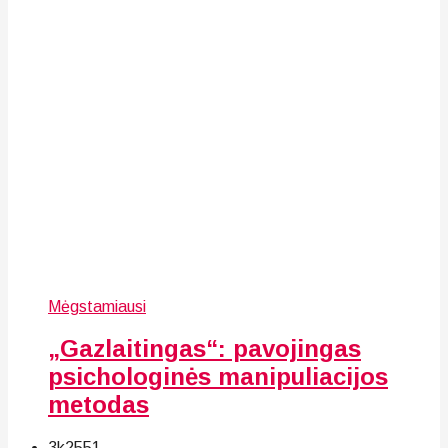
Mėgstamiausi
„Gazlaitingas“: pavojingas
psichologinės manipuliacijos
metodas
3k
25
51