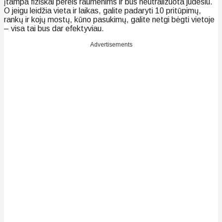
įtampa fiziškai pereis raumenims ir bus neutralizuota judesiu.
O jeigu leidžia vieta ir laikas, galite padaryti 10 pritūpimų,
rankų ir kojų mostų, kūno pasukimų, galite netgi bėgti vietoje
– visa tai bus dar efektyviau.
Advertisements