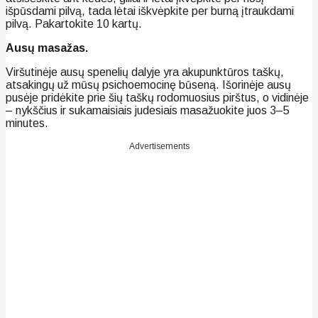
išpūsdami pilvą, tada lėtai iškvėpkite per burną įtraukdami
pilvą. Pakartokite 10 kartų.
Ausų masažas.
Viršutinėje ausų spenelių dalyje yra akupunktūros taškų,
atsakingų už mūsų psichoemocinę būseną. Išorinėje ausų
pusėje pridėkite prie šių taškų rodomuosius pirštus, o vidinėje
– nykščius ir sukamaisiais judesiais masažuokite juos 3–5
minutes.
Advertisements