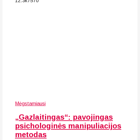
12.3k
75
70
Mėgstamiausi
„Gazlaitingas“: pavojingas
psichologinės manipuliacijos
metodas