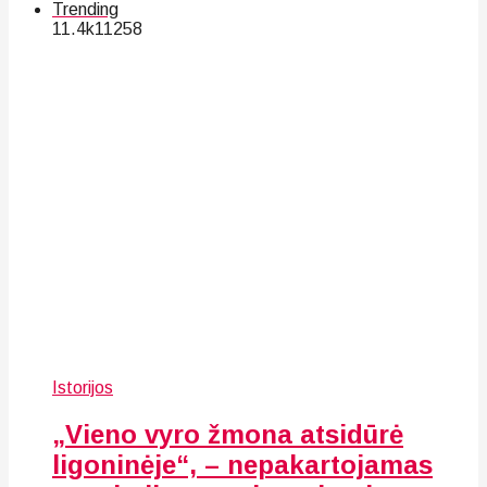
Trending
11.4k
112
58
Istorijos
„Vieno vyro žmona atsidūrė
ligoninėje“, – nepakartojamas