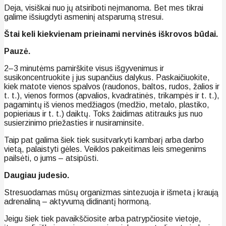
Deja, visiškai nuo jų atsiriboti neįmanoma. Bet mes tikrai
galime išsiugdyti asmeninį atsparumą stresui.
Štai keli kiekvienam prieinami nervinės iškrovos būdai.
Pauzė.
2–3 minutėms pamirškite visus išgyvenimus ir
susikoncentruokite į jus supančius dalykus. Paskaičiuokite,
kiek matote vienos spalvos (raudonos, baltos, rudos, žalios ir
t. t.), vienos formos (apvalios, kvadratinės, trikampės ir t. t.),
pagamintų iš vienos medžiagos (medžio, metalo, plastiko,
popieriaus ir t. t.) daiktų. Toks žaidimas atitrauks jus nuo
susierzinimo priežasties ir nusiraminsite.
Taip pat galima šiek tiek susitvarkyti kambarį arba darbo
vietą, palaistyti gėles. Veiklos pakeitimas leis smegenims
pailsėti, o jums – atsipūsti.
Daugiau judesio.
Stresuodamas mūsų organizmas sintezuoja ir išmeta į kraują
adrenaliną – aktyvumą didinantį hormoną.
Jeigu šiek tiek pavaikščiosite arba patrypčiosite vietoje,