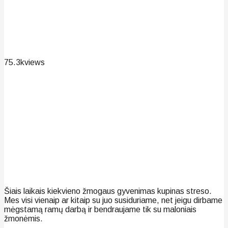
75.3k
views
Šiais laikais kiekvieno žmogaus gyvenimas kupinas streso.
Mes visi vienaip ar kitaip su juo susiduriame, net jeigu dirbame
mėgstamą ramų darbą ir bendraujame tik su maloniais
žmonėmis.