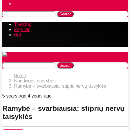
Naudingos gudrybės
Search
Trending
Popular
Hot
Search
Home
Naudingos gudrybės
Ramybė – svarbiausia: stiprių nervų taisyklės
5 years ago
4 years ago
Ramybė – svarbiausia: stiprių nervų
taisyklės