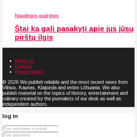
Naudingos gudrybės
Štai ką gali pasakyti apie jus jūsų
pirštų ilgis
About us
Contact
Privacy policy
© 2026 We publish reliable and the most recent news from
Vilnius, Kaunas, Klaipėda and entire Lithuania. We also
publish material on the topics of history, entertainment and
culinary created by the journalists of our desk as well as
independent authors.
log in