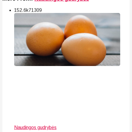
152.6k
71
309
Naudingos gudrybės