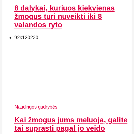
8 dalykai, kuriuos kiekvienas
žmogus turi nuveikti iki 8
valandos ryto
92k
120
230
Naudingos gudrybės
Kai žmogus jums meluoja, galite
tai suprasti pagal jo veido