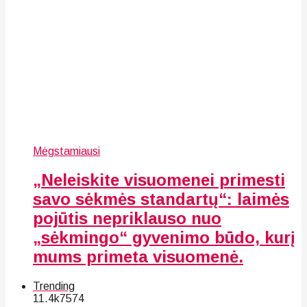
Mėgstamiausi
„Neleiskite visuomenei primesti
savo sėkmės standartų“: laimės
pojūtis nepriklauso nuo
„sėkmingo“ gyvenimo būdo, kurį
mums primeta visuomenė.
Trending
11.4k
75
74