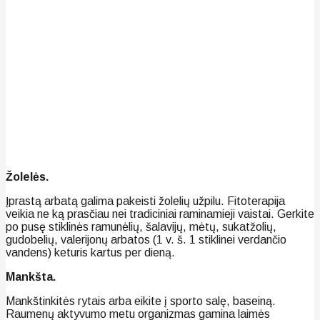
Žolelės.
Įprastą arbatą galima pakeisti žolelių užpilu. Fitoterapija
veikia ne ką prasčiau nei tradiciniai raminamieji vaistai. Gerkite
po pusę stiklinės ramunėlių, šalavijų, mėtų, sukatžolių,
gudobelių, valerijonų arbatos (1 v. š. 1 stiklinei verdančio
vandens) keturis kartus per dieną.
Mankšta.
Mankštinkitės rytais arba eikite į sporto salę, baseiną.
Raumenų aktyvumo metu organizmas gamina laimės