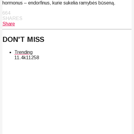
hormonus – endorfinus, kurie sukelia ramybės būseną.
664
SHARES
Share
DON'T MISS
Trending
11.4k
112
58