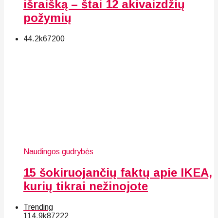
išraišką – štai 12 akivaizdžių
požymių
44.2k
67
200
Naudingos gudrybės
15 šokiruojančių faktų apie IKEA,
kurių tikrai nežinojote
Trending
114.9k
87
222