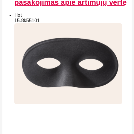
pasakojimas apie artimųjų vertę
Hot
15.8k
55
101