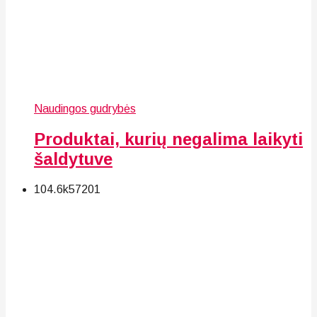
Naudingos gudrybės
Produktai, kurių negalima laikyti
šaldytuve
104.6k
57
201