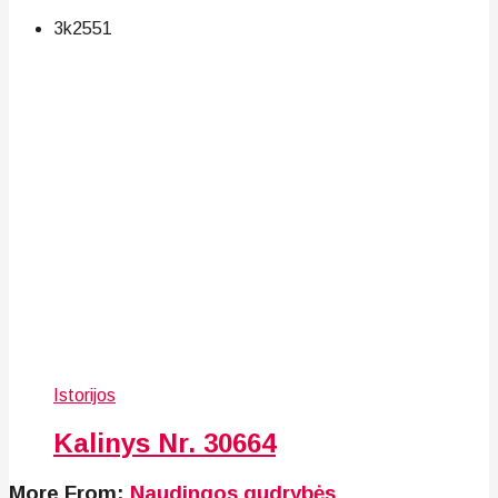
3k
25
51
Istorijos
Kalinys Nr. 30664
More From:
Naudingos gudrybės