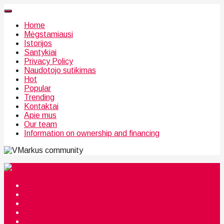
Home
Mėgstamiausi
Istorijos
Santykiai
Privacy Policy
Naudotojo sutikimas
Hot
Popular
Trending
Kontaktai
Apie mus
Our team
Information on ownership and financing
community
Mėgstamiausi
Istorijos
Santykiai
Privacy Policy
Citata