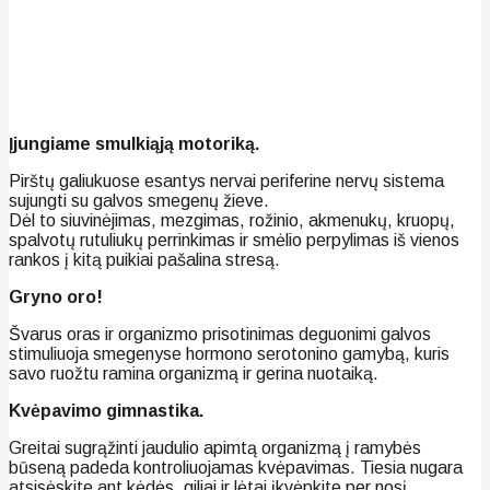
Įjungiame smulkiąją motoriką.
Pirštų galiukuose esantys nervai periferine nervų sistema
sujungti su galvos smegenų žieve.
Dėl to siuvinėjimas, mezgimas, rožinio, akmenukų, kruopų,
spalvotų rutuliukų perrinkimas ir smėlio perpylimas iš vienos
rankos į kitą puikiai pašalina stresą.
Gryno oro!
Švarus oras ir organizmo prisotinimas deguonimi galvos
stimuliuoja smegenyse hormono serotonino gamybą, kuris
savo ruožtu ramina organizmą ir gerina nuotaiką.
Kvėpavimo gimnastika.
Greitai sugrąžinti jaudulio apimtą organizmą į ramybės
būseną padeda kontroliuojamas kvėpavimas. Tiesia nugara
atsisėskite ant kėdės, giliai ir lėtai įkvėpkite per nosį