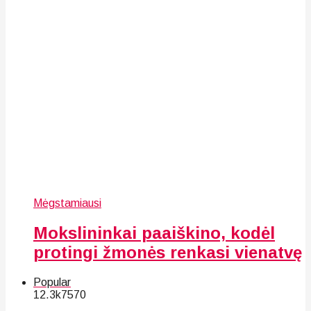
Mėgstamiausi
Mokslininkai paaiškino, kodėl
protingi žmonės renkasi vienatvę
Popular
12.3k
75
70