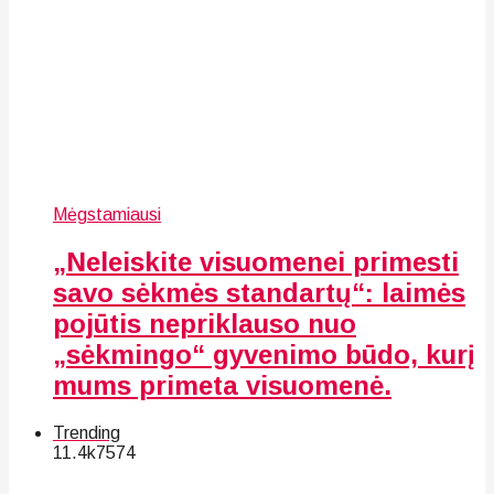
Mėgstamiausi
„Neleiskite visuomenei primesti
savo sėkmės standartų“: laimės
pojūtis nepriklauso nuo
„sėkmingo“ gyvenimo būdo, kurį
mums primeta visuomenė.
Trending
11.4k
75
74