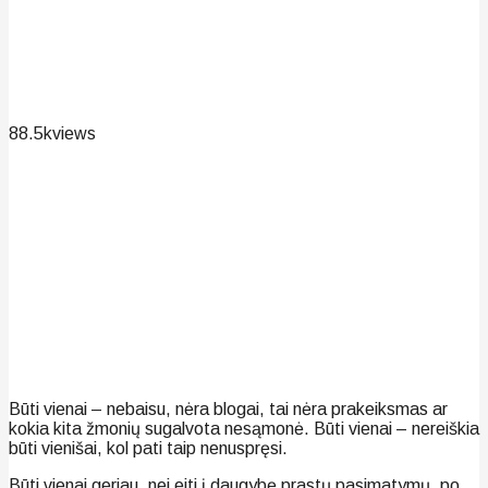
88.5k
views
Būti vienai – nebaisu, nėra blogai, tai nėra prakeiksmas ar
kokia kita žmonių sugalvota nesąmonė. Būti vienai – nereiškia
būti vienišai, kol pati taip nenuspręsi.
Būti vienai geriau, nei eiti į daugybę prastų pasimatymų, po