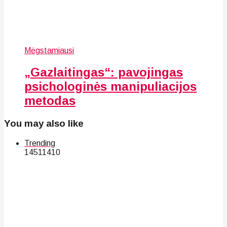
Mėgstamiausi
„Gazlaitingas“: pavojingas
psichologinės manipuliacijos
metodas
You may also like
Trending
145
114
10