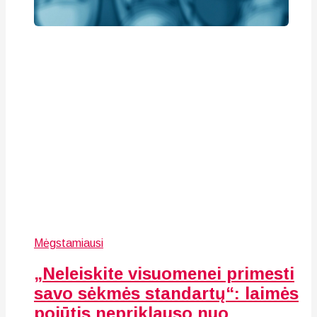
Mėgstamiausi
„Neleiskite visuomenei primesti
savo sėkmės standartų“: laimės
pojūtis nepriklauso nuo