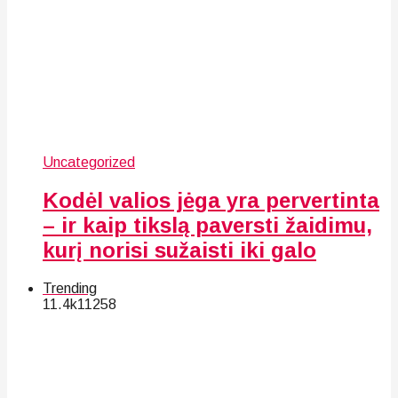
Uncategorized
Kodėl valios jėga yra pervertinta
– ir kaip tikslą paversti žaidimu,
kurį norisi sužaisti iki galo
Trending
11.4k
112
58