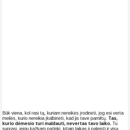
Būk viena, kol rasi tą, kuriam nereikės įrodinėti, jog esi verta
meilės, kurio nereikia įkalbinėti, kad jis tave pamiltų.
Tas,
kurio dėmesio turi maldauti, nevertas tavo laiko.
Tu
suprasi, jeigu kažkam patinki, kitaip laikas jį paleisti ir visą