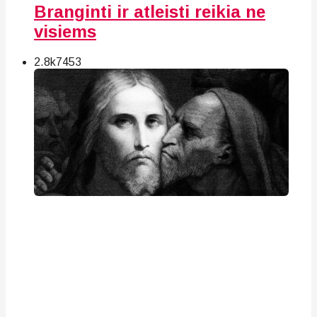
Branginti ir atleisti reikia ne
visiems
2.8k
74
53