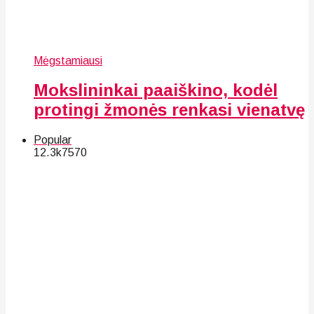
Mėgstamiausi
Mokslininkai paaiškino, kodėl
protingi žmonės renkasi vienatvę
Popular
12.3k
75
70