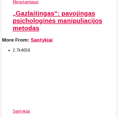
Mėgstamiausi
„Gazlaitingas“: pavojingas
psichologinės manipuliacijos
metodas
More From:
Santykiai
2.7k
46
56
Santykiai