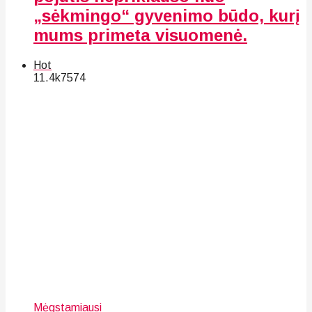
„sėkmingo“ gyvenimo būdo, kurį
mums primeta visuomenė.
Hot
11.4k
75
74
Mėgstamiausi