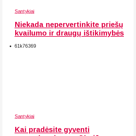
Santykiai
Niekada nepervertinkite priešų
kvailumo ir draugų ištikimybės
61k
76
369
Santykiai
Kai pradėsite gyventi