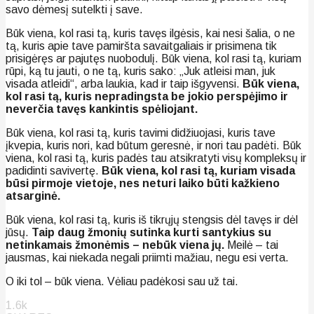
savo dėmesį sutelkti į save.
Būk viena, kol rasi tą, kuris tavęs ilgėsis, kai nesi šalia, o ne
tą, kuris apie tave pamiršta savaitgaliais ir prisimena tik
prisigėręs ar pajutęs nuobodulį. Būk viena, kol rasi tą, kuriam
rūpi, ką tu jauti, o ne tą, kuris sako: „Juk atleisi man, juk
visada atleidi“, arba laukia, kad ir taip išgyvensi.
Būk viena,
kol rasi tą, kuris nepradingsta be jokio perspėjimo ir
neverčia tavęs kankintis spėliojant.
Būk viena, kol rasi tą, kuris tavimi didžiuojasi, kuris tave
įkvepia, kuris nori, kad būtum geresnė, ir nori tau padėti. Būk
viena, kol rasi tą, kuris padės tau atsikratyti visų kompleksų ir
padidinti savivertę.
Būk viena, kol rasi tą, kuriam visada
būsi pirmoje vietoje, nes neturi laiko būti kažkieno
atsarginė.
Būk viena, kol rasi tą, kuris iš tikrųjų stengsis dėl tavęs ir dėl
jūsų.
Taip daug žmonių sutinka kurti santykius su
netinkamais žmonėmis – nebūk viena jų.
Meilė – tai
jausmas, kai niekada negali priimti mažiau, negu esi verta.
O iki tol – būk viena. Vėliau padėkosi sau už tai.
1.6k