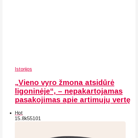
Istorijos
„Vieno vyro žmona atsidūrė
ligoninėje“, – nepakartojamas
pasakojimas apie artimųjų vertę
Hot
15.8k
55
101