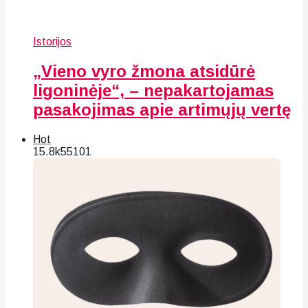
Istorijos
„Vieno vyro žmona atsidūrė
ligoninėje“, – nepakartojamas
pasakojimas apie artimųjų vertę
Hot
15.8k
55
101