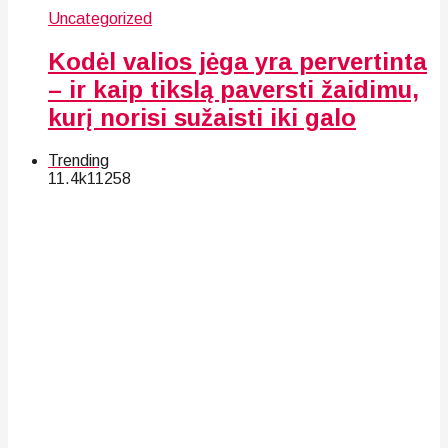
Uncategorized
Kodėl valios jėga yra pervertinta
– ir kaip tikslą paversti žaidimu,
kurį norisi sužaisti iki galo
Trending
11.4k
112
58