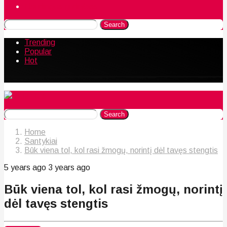
Naudingos gudrybės
Search
Trending
Popular
Hot
Search
Home
Santykiai
Būk viena tol, kol rasi žmogų, norintį dėl tavęs stengtis
5 years ago
3 years ago
Būk viena tol, kol rasi žmogų, norintį
dėl tavęs stengtis