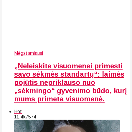
Mėgstamiausi
„Neleiskite visuomenei primesti
savo sėkmės standartų“: laimės
pojūtis nepriklauso nuo
„sėkmingo“ gyvenimo būdo, kurį
mums primeta visuomenė.
Hot
11.4k
75
74