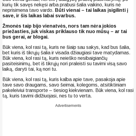
kurių tik savęs nekęsi arba prabusi šalia vaikino, kuris nė
neprisimena tavo vardo.
Būti vienai – tai laikas įsigilinti į
save, ir šis laikas labai svarbus.
Žmonės taip bijo vienatvės, nors tam nėra jokios
priežasties, juk viskas priklauso tik nuo mūsų – ar tai
bus gerai, ar blogai.
Būk viena, kol rasi tą, kuris ne šiaip sau sakys, kad bus šalia,
bet kuris iš tikrųjų šalia ir visada džiaugiasi tave matydamas.
Būk viena, kol rasi tą, kuris neieško nesibaigiančių
pasiteisinimų, bet iš tikrųjų nori praleisti su tavimi visą savo
laiką, daryti tai, ką nori tu.
Būk viena, kol rasi tą, kuris kalba apie tave, pasakoja apie
tave savo draugams, savo šeimai, kolegoms, atsitiktiniam
pakeleiviui transporte – tiesiog kiekvienam. Būk viena, kol rasi
tą, kuris tavimi didžiuojasi, nes tu to verta.
Advertisements