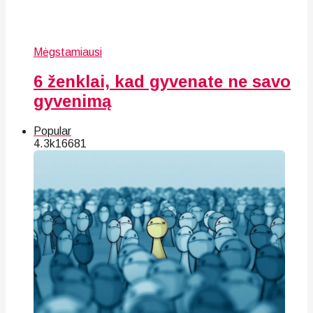
Mėgstamiausi
6 ženklai, kad gyvenate ne savo
gyvenimą
Popular
4.3k
166
81