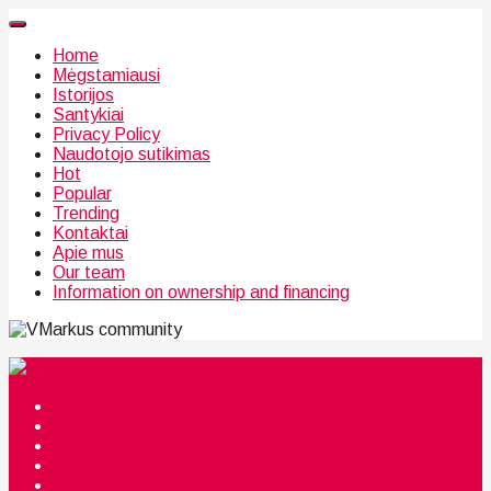
Home
Mėgstamiausi
Istorijos
Santykiai
Privacy Policy
Naudotojo sutikimas
Hot
Popular
Trending
Kontaktai
Apie mus
Our team
Information on ownership and financing
community
Mėgstamiausi
Istorijos
Santykiai
Privacy Policy
Citata