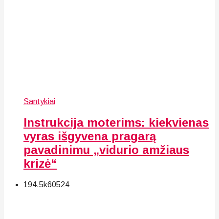
Santykiai
Instrukcija moterims: kiekvienas
vyras išgyvena pragarą
pavadinimu „vidurio amžiaus
krizė“
194.5k
60
524