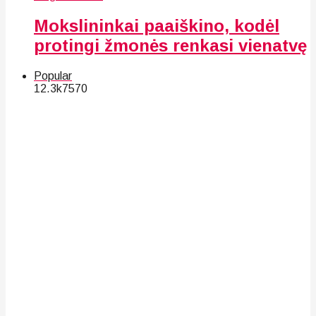
Mokslininkai paaiškino, kodėl
protingi žmonės renkasi vienatvę
Popular
12.3k
75
70