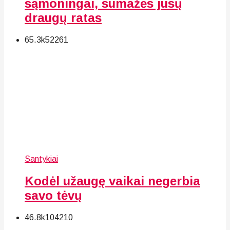
sąmoningai, sumažės jūsų
draugų ratas
65.3k
52
261
Santykiai
Kodėl užaugę vaikai negerbia
savo tėvų
46.8k
104
210