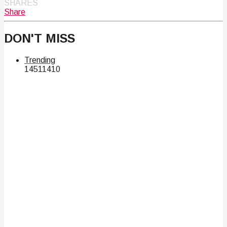
SHARES
Share
DON'T MISS
Trending
145
114
10