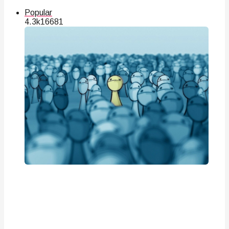
Popular
4.3k
166
81