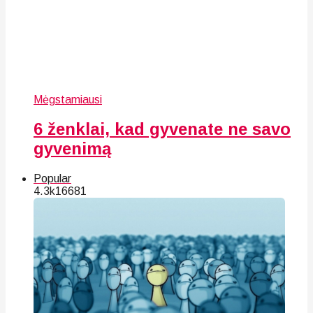
Mėgstamiausi
6 ženklai, kad gyvenate ne savo
gyvenimą
Popular
4.3k
166
81