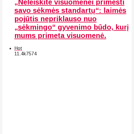
„Neleiskite visuomenei primesti
savo sėkmės standartų“: laimės
pojūtis nepriklauso nuo
„sėkmingo“ gyvenimo būdo, kurį
mums primeta visuomenė.
Hot
11.4k
75
74