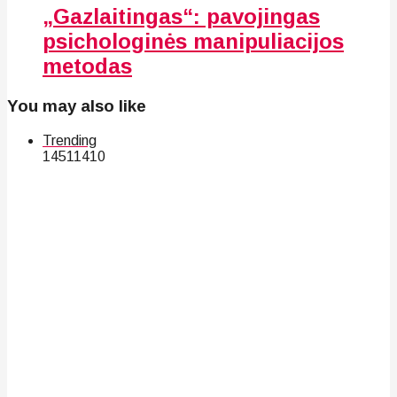
„Gazlaitingas“: pavojingas
psichologinės manipuliacijos
metodas
You may also like
Trending
145
114
10