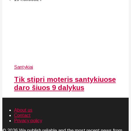
Santykiai
Tik stipri moteris santykiuose
daro šiuos 9 dalykus
About us
Contact
Privacy policy
© 2026 We publish reliable and the most recent news from