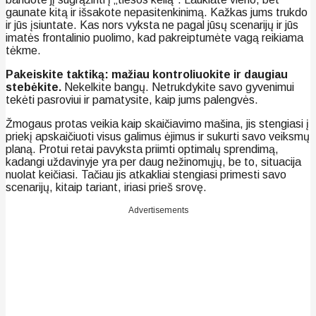
gaunate kitą ir išsakote nepasitenkinimą. Kažkas jums trukdo
ir jūs įsiuntate. Kas nors vyksta ne pagal jūsų scenarijų ir jūs
imatės frontalinio puolimo, kad pakreiptumėte vagą reikiama
tėkme.
Pakeiskite taktiką: mažiau kontroliuokite ir daugiau
stebėkite.
Nekelkite bangų. Netrukdykite savo gyvenimui
tekėti pasroviui ir pamatysite, kaip jums palengvės.
Žmogaus protas veikia kaip skaičiavimo mašina, jis stengiasi į
priekį apskaičiuoti visus galimus ėjimus ir sukurti savo veiksmų
planą. Protui retai pavyksta priimti optimalų sprendimą,
kadangi uždavinyje yra per daug nežinomųjų, be to, situacija
nuolat keičiasi. Tačiau jis atkakliai stengiasi primesti savo
scenarijų, kitaip tariant, iriasi prieš srovę.
Advertisements