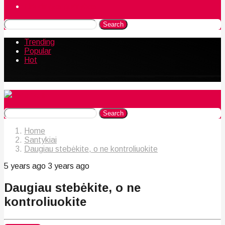
Naudingos gudrybės
Search
Trending
Popular
Hot
Search
Home
Santykiai
Daugiau stebėkite, o ne kontroliuokite
5 years ago
3 years ago
Daugiau stebėkite, o ne
kontroliuokite