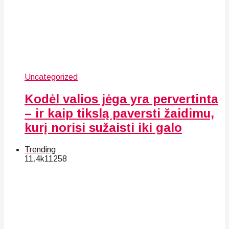
Uncategorized
Kodėl valios jėga yra pervertinta
– ir kaip tikslą paversti žaidimu,
kurį norisi sužaisti iki galo
Trending
11.4k
112
58