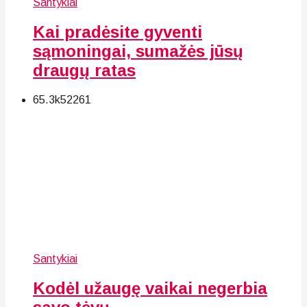
Santykiai
Kai pradėsite gyventi
sąmoningai, sumažės jūsų
draugų ratas
65.3k
52
261
Santykiai
Kodėl užaugę vaikai negerbia