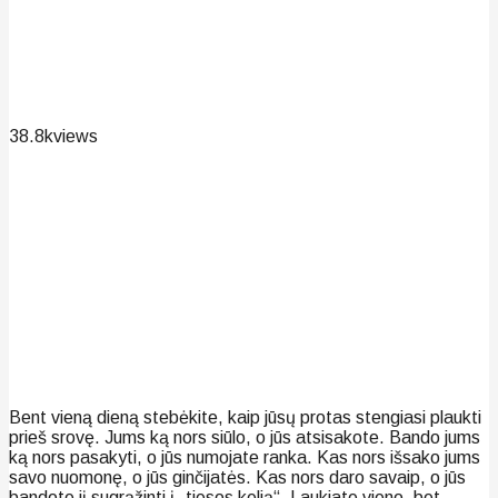
38.8k
views
Bent vieną dieną stebėkite, kaip jūsų protas stengiasi plaukti
prieš srovę. Jums ką nors siūlo, o jūs atsisakote. Bando jums
ką nors pasakyti, o jūs numojate ranka. Kas nors išsako jums
savo nuomonę, o jūs ginčijatės. Kas nors daro savaip, o jūs
bandote jį sugrąžinti į „tiesos kelią“. Laukiate vieno, bet