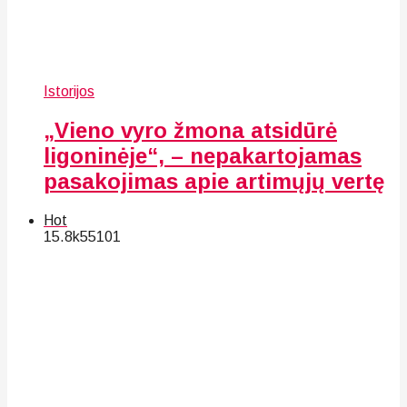
Istorijos
„Vieno vyro žmona atsidūrė
ligoninėje“, – nepakartojamas
pasakojimas apie artimųjų vertę
Hot
15.8k
55
101