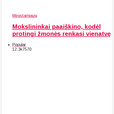
Mėgstamiausi
Mokslininkai paaiškino, kodėl
protingi žmonės renkasi vienatvę
Popular
12.3k
75
70