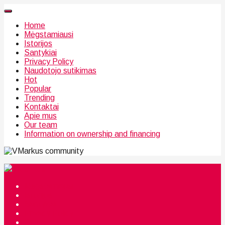
Home
Mėgstamiausi
Istorijos
Santykiai
Privacy Policy
Naudotojo sutikimas
Hot
Popular
Trending
Kontaktai
Apie mus
Our team
Information on ownership and financing
community
Mėgstamiausi
Istorijos
Santykiai
Privacy Policy
Citata