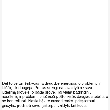
Dėl to veltui išeikvojama daugybė energijos, o problemų ir
kliūčių tik daugėja. Protas stengiasi suvaldyti ne savo
judėjimą srovėje, o pačią srovę. Tai viena pagrindinių
nesėkmių ir problemų priežasčių. Stenkitės daugiau stebėti, o
ne kontroliuoti. Neskubėkite numoti ranka, prieštarauti,
ginčytis, įrodinėti savo, įsiterpti, valdyti, kritikuoti.