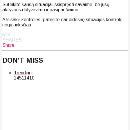
Suteikite šansą situacijai išsispręsti savaime, be jūsų
aktyvaus dalyvavimo ir pasipriešinimo.
Atsisakę kontrolės, patirsite dar didesnę situacijos kontrolę
negu anksčiau.
515
SHARES
Share
DON'T MISS
Trending
145
114
10