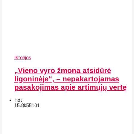
Istorijos
„Vieno vyro žmona atsidūrė
ligoninėje“, – nepakartojamas
pasakojimas apie artimųjų vertę
Hot
15.8k
55
101