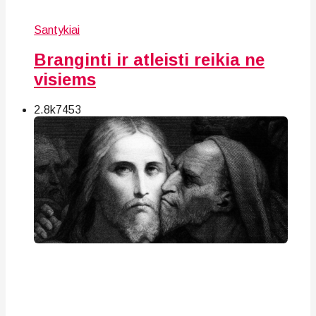
Santykiai
Branginti ir atleisti reikia ne
visiems
2.8k
74
53