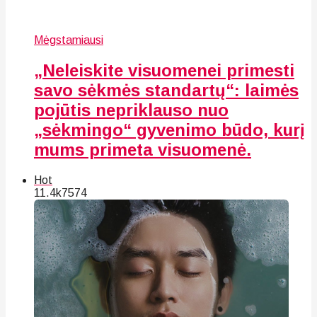
Mėgstamiausi
„Neleiskite visuomenei primesti
savo sėkmės standartų“: laimės
pojūtis nepriklauso nuo
„sėkmingo“ gyvenimo būdo, kurį
mums primeta visuomenė.
Hot
11.4k
75
74