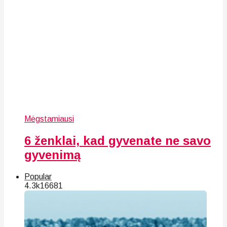
Mėgstamiausi
6 ženklai, kad gyvenate ne savo
gyvenimą
Popular
4.3k
166
81