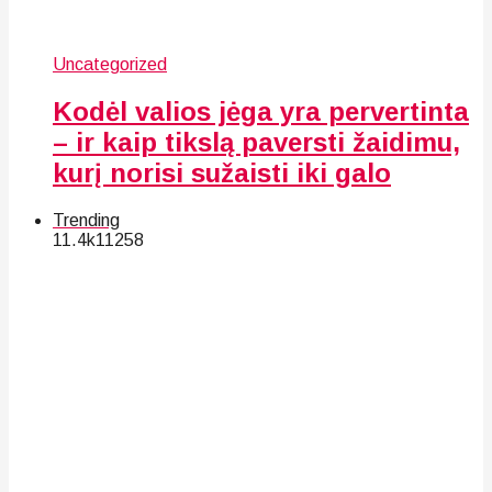
Uncategorized
Kodėl valios jėga yra pervertinta
– ir kaip tikslą paversti žaidimu,
kurį norisi sužaisti iki galo
Trending
11.4k
112
58