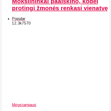
Mokslininkai paaiškino, kodėl
protingi žmonės renkasi vienatvę
Popular
12.3k
75
70
Mėgstamiausi