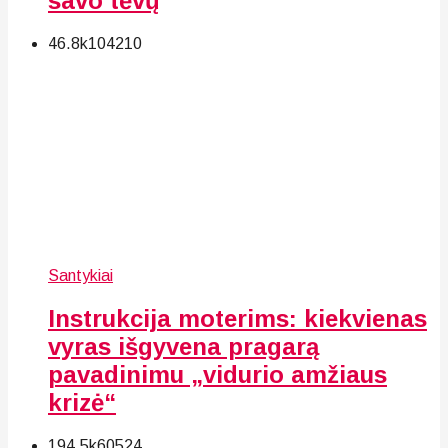
savo tėvų
46.8k
104
210
Santykiai
Instrukcija moterims: kiekvienas
vyras išgyvena pragarą
pavadinimu „vidurio amžiaus
krizė“
194.5k
60
524