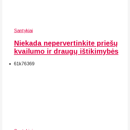
Santykiai
Niekada nepervertinkite priešų
kvailumo ir draugų ištikimybės
61k
76
369