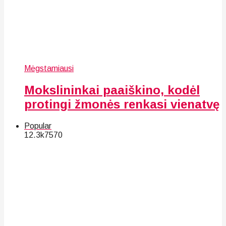
Mėgstamiausi
Mokslininkai paaiškino, kodėl
protingi žmonės renkasi vienatvę
Popular
12.3k
75
70