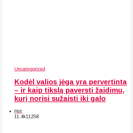
Uncategorized
Kodėl valios jėga yra pervertinta
– ir kaip tikslą paversti žaidimu,
kurį norisi sužaisti iki galo
Hot
11.4k
112
58