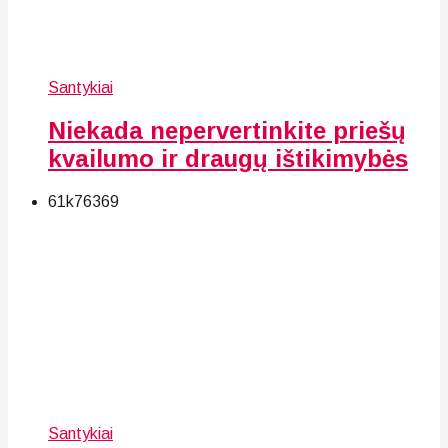
Santykiai
Niekada nepervertinkite priešų
kvailumo ir draugų ištikimybės
61k
76
369
Santykiai