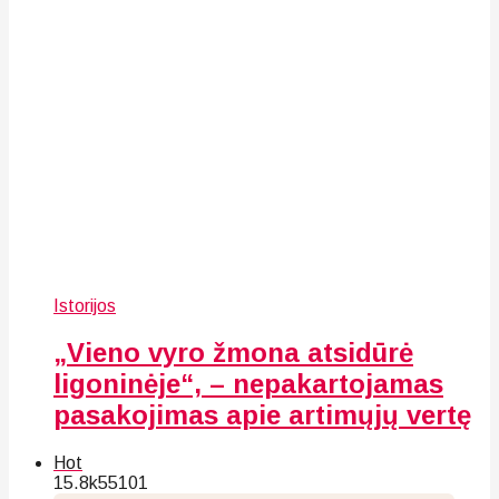
Istorijos
„Vieno vyro žmona atsidūrė
ligoninėje“, – nepakartojamas
pasakojimas apie artimųjų vertę
Hot
15.8k
55
101