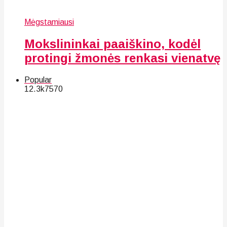
Mėgstamiausi
Mokslininkai paaiškino, kodėl
protingi žmonės renkasi vienatvę
Popular
12.3k
75
70