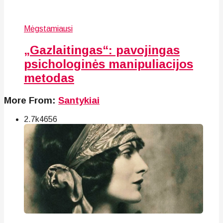
Mėgstamiausi
„Gazlaitingas“: pavojingas
psichologinės manipuliacijos
metodas
More From:
Santykiai
2.7k
46
56