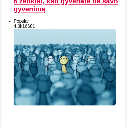
6 ženklai, kad gyvenate ne savo
gyvenimą
Popular
4.3k
166
81