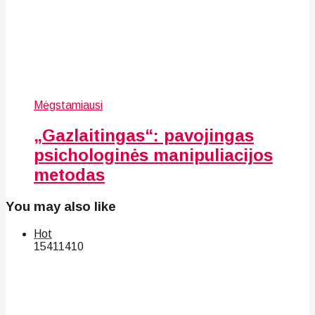
Mėgstamiausi
„Gazlaitingas“: pavojingas
psichologinės manipuliacijos
metodas
You may also like
Hot
154
114
10