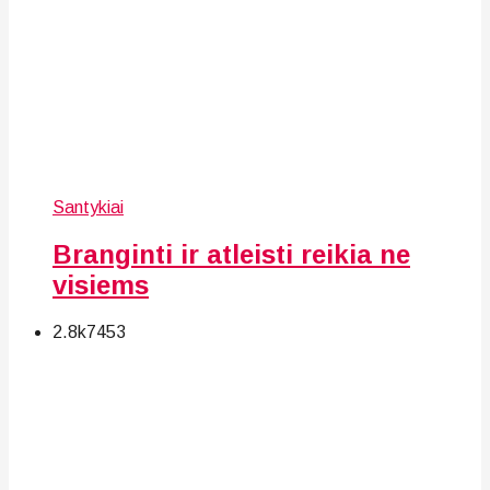
Santykiai
Branginti ir atleisti reikia ne
visiems
2.8k
74
53