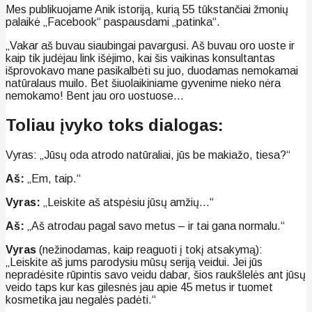
Mes publikuojame Anik istoriją, kurią 55 tūkstančiai žmonių
palaikė „Facebook“ paspausdami „patinka“.
„Vakar aš buvau siaubingai pavargusi. Aš buvau oro uoste ir
kaip tik judėjau link išėjimo, kai šis vaikinas konsultantas
išprovokavo mane pasikalbėti su juo, duodamas nemokamai
natūralaus muilo. Bet šiuolaikiniame gyvenime nieko nėra
nemokamo! Bent jau oro uostuose…
Toliau įvyko toks dialogas:
Vyras: „Jūsų oda atrodo natūraliai, jūs be makiažo, tiesa?“
Aš:
„Em, taip.“
Vyras:
„Leiskite aš atspėsiu jūsų amžių…“
Aš:
„Aš atrodau pagal savo metus – ir tai gana normalu.“
Vyras
(nežinodamas, kaip reaguoti į tokį atsakymą):
„Leiskite aš jums parodysiu mūsų seriją veidui. Jei jūs
nepradėsite rūpintis savo veidu dabar, šios raukšlelės ant jūsų
veido taps kur kas gilesnės jau apie 45 metus ir tuomet
kosmetika jau negalės padėti.“