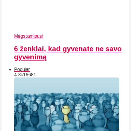
Mėgstamiausi
6 ženklai, kad gyvenate ne savo
gyvenimą
Popular
4.3k
166
81