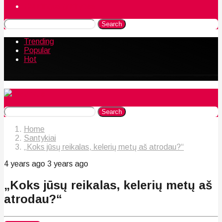
Naudingos gudrybės
Search
Trending
Popular
Hot
Search
Home
Santykiai
„Koks jūsų reikalas, kelerių metų aš atrodau?“
4 years ago
3 years ago
„Koks jūsų reikalas, kelerių metų aš
atrodau?“