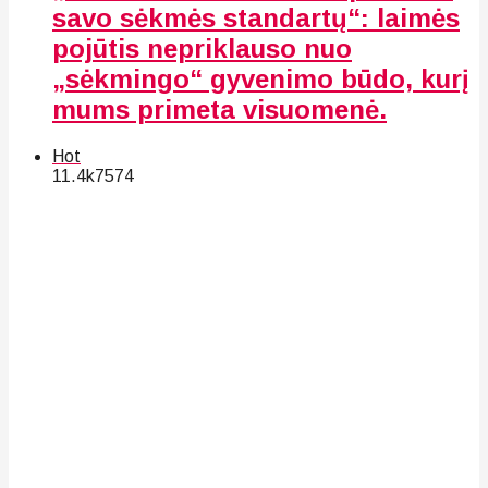
savo sėkmės standartų“: laimės
pojūtis nepriklauso nuo
„sėkmingo“ gyvenimo būdo, kurį
mums primeta visuomenė.
Hot
11.4k
75
74