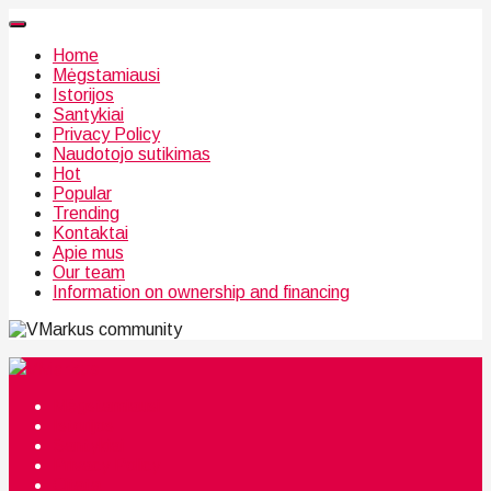
Home
Mėgstamiausi
Istorijos
Santykiai
Privacy Policy
Naudotojo sutikimas
Hot
Popular
Trending
Kontaktai
Apie mus
Our team
Information on ownership and financing
community
Mėgstamiausi
Istorijos
Santykiai
Privacy Policy
Citata