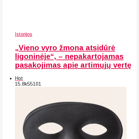
Istorijos
„Vieno vyro žmona atsidūrė
ligoninėje“, – nepakartojamas
pasakojimas apie artimųjų vertę
Hot
15.8k
55
101