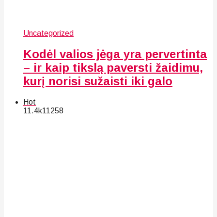
Uncategorized
Kodėl valios jėga yra pervertinta
– ir kaip tikslą paversti žaidimu,
kurį norisi sužaisti iki galo
Hot
11.4k
112
58