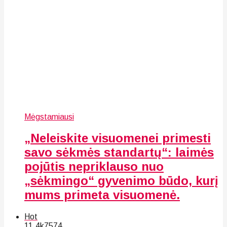
Mėgstamiausi
„Neleiskite visuomenei primesti
savo sėkmės standartų“: laimės
pojūtis nepriklauso nuo
„sėkmingo“ gyvenimo būdo, kurį
mums primeta visuomenė.
Hot
11.4k
75
74