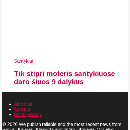
Santykiai
Tik stipri moteris santykiuose
daro šiuos 9 dalykus
About us
Contact
Privacy policy
© 2026 We publish reliable and the most recent news from
Vilnius, Kaunas, Klaipėda and entire Lithuania. We also