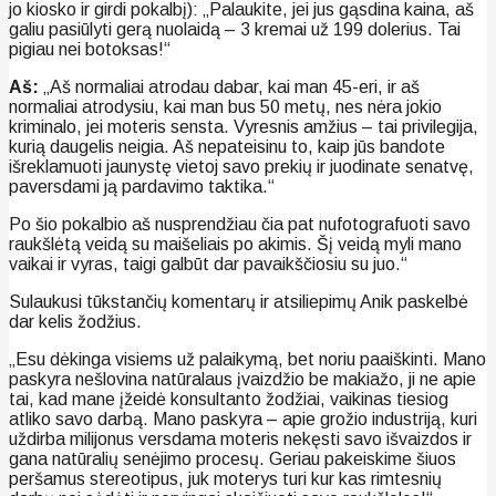
jo kiosko ir girdi pokalbį): „Palaukite, jei jus gąsdina kaina, aš
galiu pasiūlyti gerą nuolaidą – 3 kremai už 199 dolerius. Tai
pigiau nei botoksas!“
Aš:
„Aš normaliai atrodau dabar, kai man 45-eri, ir aš
normaliai atrodysiu, kai man bus 50 metų, nes nėra jokio
kriminalo, jei moteris sensta. Vyresnis amžius – tai privilegija,
kurią daugelis neigia. Aš nepateisinu to, kaip jūs bandote
išreklamuoti jaunystę vietoj savo prekių ir juodinate senatvę,
paversdami ją pardavimo taktika.“
Po šio pokalbio aš nusprendžiau čia pat nufotografuoti savo
raukšlėtą veidą su maišeliais po akimis. Šį veidą myli mano
vaikai ir vyras, taigi galbūt dar pavaikščiosiu su juo.“
Sulaukusi tūkstančių komentarų ir atsiliepimų Anik paskelbė
dar kelis žodžius.
„Esu dėkinga visiems už palaikymą, bet noriu paaiškinti. Mano
paskyra nešlovina natūralaus įvaizdžio be makiažo, ji ne apie
tai, kad mane įžeidė konsultanto žodžiai, vaikinas tiesiog
atliko savo darbą. Mano paskyra – apie grožio industriją, kuri
uždirba milijonus versdama moteris nekęsti savo išvaizdos ir
gana natūralių senėjimo procesų. Geriau pakeiskime šiuos
peršamus stereotipus, juk moterys turi kur kas rimtesnių