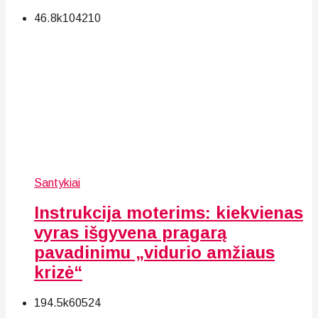
46.8k
104
210
Santykiai
Instrukcija moterims: kiekvienas
vyras išgyvena pragarą
pavadinimu „vidurio amžiaus
krizė“
194.5k
60
524