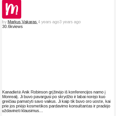
by
Markus Vakaras
4 years ago
3 years ago
30.6k
views
Kanadietė Anik Robinson grįžinėjo iš konferencijos namo į
Monrealį. Ji buvo pavargusi po skrydžio ir labai norėjo kuo
greičiau pamatyti savo vaikus. Ji kaip tik buvo oro uoste, kai
prie jos priėjo kosmetikos pardavimo konsultantas ir pradėjo
uždavinėti klausimus…