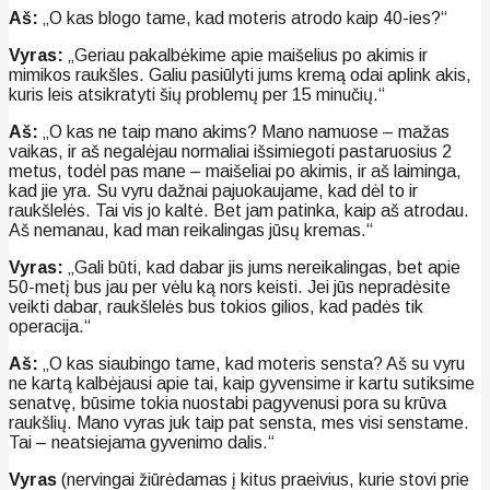
Aš:
„O kas blogo tame, kad moteris atrodo kaip 40-ies?“
Vyras:
„Geriau pakalbėkime apie maišelius po akimis ir
mimikos raukšles. Galiu pasiūlyti jums kremą odai aplink akis,
kuris leis atsikratyti šių problemų per 15 minučių.“
Aš:
„O kas ne taip mano akims? Mano namuose – mažas
vaikas, ir aš negalėjau normaliai išsimiegoti pastaruosius 2
metus, todėl pas mane – maišeliai po akimis, ir aš laiminga,
kad jie yra. Su vyru dažnai pajuokaujame, kad dėl to ir
raukšlelės. Tai vis jo kaltė. Bet jam patinka, kaip aš atrodau.
Aš nemanau, kad man reikalingas jūsų kremas.“
Vyras:
„Gali būti, kad dabar jis jums nereikalingas, bet apie
50-metį bus jau per vėlu ką nors keisti. Jei jūs nepradėsite
veikti dabar, raukšlelės bus tokios gilios, kad padės tik
operacija.“
Aš:
„O kas siaubingo tame, kad moteris sensta? Aš su vyru
ne kartą kalbėjausi apie tai, kaip gyvensime ir kartu sutiksime
senatvę, būsime tokia nuostabi pagyvenusi pora su krūva
raukšlių. Mano vyras juk taip pat sensta, mes visi senstame.
Tai – neatsiejama gyvenimo dalis.“
Vyras
(nervingai žiūrėdamas į kitus praeivius, kurie stovi prie