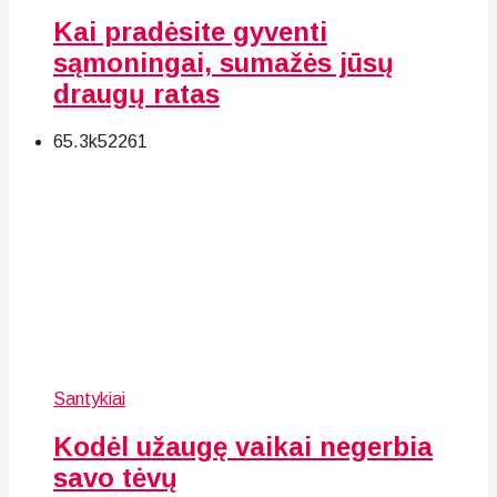
Kai pradėsite gyventi
sąmoningai, sumažės jūsų
draugų ratas
65.3k
52
261
Santykiai
Kodėl užaugę vaikai negerbia
savo tėvų