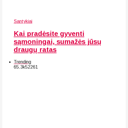
Santykiai
Kai pradėsite gyventi
sąmoningai, sumažės jūsų
draugų ratas
Trending
65.3k
52
261