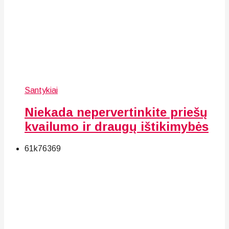
Santykiai
Niekada nepervertinkite priešų
kvailumo ir draugų ištikimybės
61k
76
369