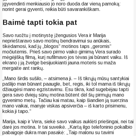
įgyvendinti menkiausio jo noro duoda dar vieną pamoką:
norint gerai gyventi, reikia būti savarankiškam.
Baimė tapti tokia pat
Savo ruožtu į motinystę įžengusios Vera ir Marija
neprieštaravo savo motinų bendravimui su anūkais,
tikėdamosi, kad jų „blogos“ motinos taps „geromis“
močiutėmis. Prieš savo pirmo vaiko gimimą Vera surado
mėgėjišką filmą, kurį nufilmavo jos tėvas jai būnant vaiku. Iš
ekrano į ją žvelgė besijuokianti jauna moteris su maža
mergaite ant rankų.
„Mano širdis sušilo, – atsimena ji. – Iš tikrųjų mūsų santykiai
pašlijo man būnant paaugle, bet, regis, iki tol mama iš tikrųjų
džiaugėsi mano egzistavimu. Esu tikra, kad sugebėjau tapti
gera savo dviejų sūnų motina būtent dėl šių pirmųjų mano
gyvenimo metų. Tačiau kai matau, kaip šiandien ją suerzina
mano vaikai, manyje viskas apsiverčia – iš karto prisimenu,
kokia ji tapo.“
Marija, kaip ir Vera, siekė savo vaikus auklėti priešingai, nei tai
darė jos motina. Ir tai suveikė. „Kartą ilgo telefoninio pokalbio
pabaigoje dukra man pasakė: „Taip malonu su tavimi