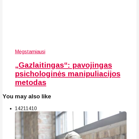
Mėgstamiausi
„Gazlaitingas“: pavojingas
psichologinės manipuliacijos
metodas
You may also like
142
114
10