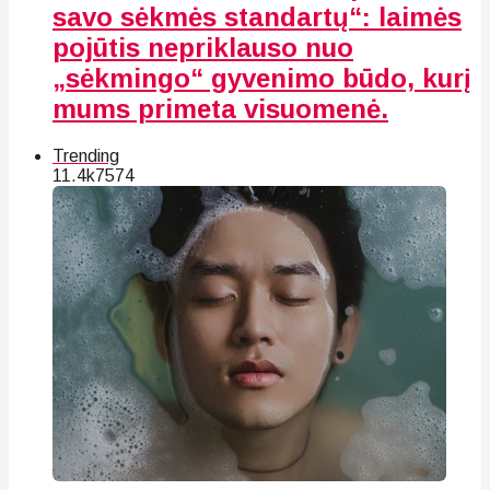
savo sėkmės standartų“: laimės
pojūtis nepriklauso nuo
„sėkmingo“ gyvenimo būdo, kurį
mums primeta visuomenė.
Trending
11.4k
75
74