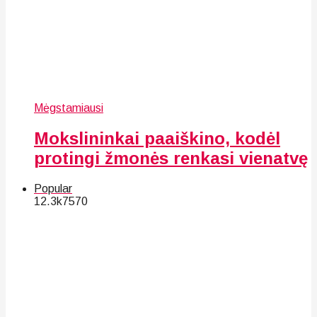
Mėgstamiausi
Mokslininkai paaiškino, kodėl
protingi žmonės renkasi vienatvę
Popular
12.3k
75
70