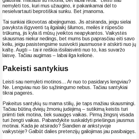
galutinai: matausi su motina, bet labai retai.“ Leisti sau
nemylėti tos, kuri mus užaugino, ir pakankamai dėl to
nesielvartauti beprotiškai sunku. Bet įmanoma.
Tai sunkiai iškovotas abejingumas. Jis atsiranda, jeigu sielai
pavyksta išgyventi tą ilgalaikį šilumos, meilės ir rūpesčio
trūkumą, jis kyla iš mūsų įveiktos neapykantos. Vaikystės
skausmas niekur nedings, bet mums bus paprasčiau eiti savo
keliu, jeigu pasistengsime susivokti jausmuose ir atskirti nuo jų
kaltę. Augti – tai ir reiškia išsilaisvinti nuo to, kas suvaržo
laisvę. Tačiau augimas – labai ilga kelionė.
Pakeisti santykius
Leisti sau nemylėti motinos… Ar nuo to pasidarys lengviau?
Ne. Lengviau nuo šio sąžiningumo nebus. Tačiau santykiai
tikrai pagerės.
Pakeitus santykių su mama stilių, jie taps mažiau skausmingi.
Tačiau būtiną dviejų žmonių judėjimą – sutikimą keistis turi
priimti tiek motina, tiek suaugęs vaikas. Pirmą žingsnį visada
turi žengti vaikas. Pabandykite suskaldyti priešingus jausmus
motinai. Kada jie atsirado? Šiandien ar ankstyvoje
vaikystėje? Galbūt dalies pretenzijų galiojimas jau pasibaigęs.