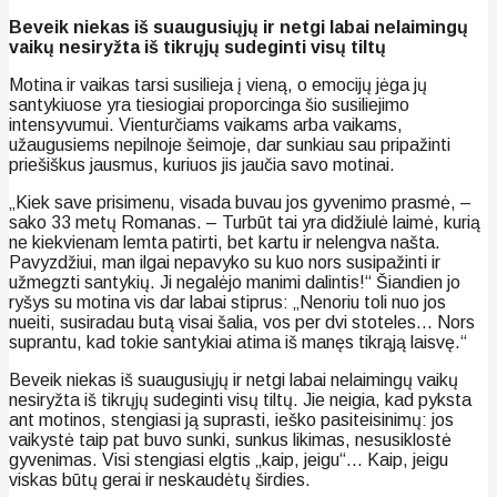
Beveik niekas iš suaugusiųjų ir netgi labai nelaimingų
vaikų nesiryžta iš tikrųjų sudeginti visų tiltų
Motina ir vaikas tarsi susilieja į vieną, o emocijų jėga jų
santykiuose yra tiesiogiai proporcinga šio susiliejimo
intensyvumui. Vienturčiams vaikams arba vaikams,
užaugusiems nepilnoje šeimoje, dar sunkiau sau pripažinti
priešiškus jausmus, kuriuos jis jaučia savo motinai.
„Kiek save prisimenu, visada buvau jos gyvenimo prasmė, –
sako 33 metų Romanas. – Turbūt tai yra didžiulė laimė, kurią
ne kiekvienam lemta patirti, bet kartu ir nelengva našta.
Pavyzdžiui, man ilgai nepavyko su kuo nors susipažinti ir
užmegzti santykių. Ji negalėjo manimi dalintis!“ Šiandien jo
ryšys su motina vis dar labai stiprus: „Nenoriu toli nuo jos
nueiti, susiradau butą visai šalia, vos per dvi stoteles… Nors
suprantu, kad tokie santykiai atima iš manęs tikrąją laisvę.“
Beveik niekas iš suaugusiųjų ir netgi labai nelaimingų vaikų
nesiryžta iš tikrųjų sudeginti visų tiltų. Jie neigia, kad pyksta
ant motinos, stengiasi ją suprasti, ieško pasiteisinimų: jos
vaikystė taip pat buvo sunki, sunkus likimas, nesusiklostė
gyvenimas. Visi stengiasi elgtis „kaip, jeigu“… Kaip, jeigu
viskas būtų gerai ir neskaudėtų širdies.