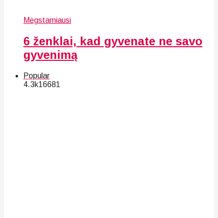
Mėgstamiausi
6 ženklai, kad gyvenate ne savo
gyvenimą
Popular
4.3k
166
81