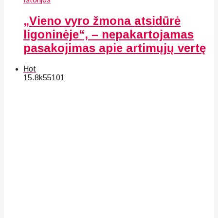
„Vieno vyro žmona atsidūrė
ligoninėje“, – nepakartojamas
pasakojimas apie artimųjų vertę
Hot
15.8k
55
101