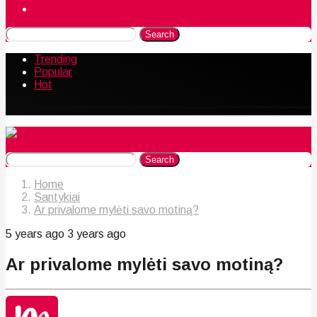
Naudingos gudrybės
Search
Trending
Popular
Hot
Search
Home
Santykiai
Ar privalome mylėti savo motiną?
5 years ago
3 years ago
Ar privalome mylėti savo motiną?