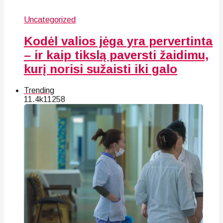
Uncategorized
Kodėl valios jėga yra pervertinta
– ir kaip tikslą paversti žaidimu,
kurį norisi sužaisti iki galo
Trending
11.4k
112
58