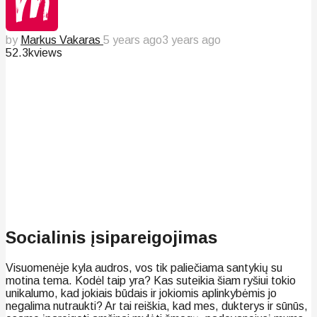
by
Markus Vakaras
5 years ago
3 years ago
52.3k
views
Socialinis įsipareigojimas
Visuomenėje kyla audros, vos tik paliečiama santykių su
motina tema. Kodėl taip yra? Kas suteikia šiam ryšiui tokio
unikalumo, kad jokiais būdais ir jokiomis aplinkybėmis jo
negalima nutraukti? Ar tai reiškia, kad mes, dukterys ir sūnūs,