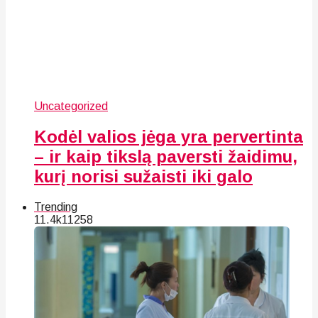
Uncategorized
Kodėl valios jėga yra pervertinta
– ir kaip tikslą paversti žaidimu,
kurį norisi sužaisti iki galo
Trending
11.4k
112
58