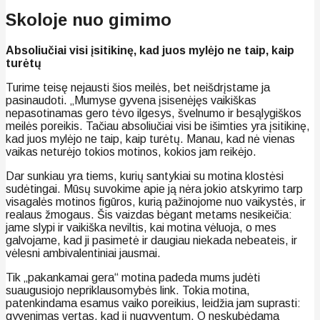
Skoloje nuo gimimo
Absoliučiai visi įsitikinę, kad juos mylėjo ne taip, kaip
turėtų
Turime teisę nejausti šios meilės, bet neišdrįstame ja
pasinaudoti. „Mumyse gyvena įsisenėjęs vaikiškas
nepasotinamas gero tėvo ilgesys, švelnumo ir besąlygiškos
meilės poreikis. Tačiau absoliučiai visi be išimties yra įsitikinę,
kad juos mylėjo ne taip, kaip turėtų. Manau, kad nė vienas
vaikas neturėjo tokios motinos, kokios jam reikėjo.
Dar sunkiau yra tiems, kurių santykiai su motina klostėsi
sudėtingai. Mūsų suvokime apie ją nėra jokio atskyrimo tarp
visagalės motinos figūros, kurią pažinojome nuo vaikystės, ir
realaus žmogaus. Šis vaizdas bėgant metams nesikeičia:
jame slypi ir vaikiška neviltis, kai motina vėluoja, o mes
galvojame, kad ji pasimetė ir daugiau niekada nebeateis, ir
vėlesni ambivalentiniai jausmai.
Tik „pakankamai gera“ motina padeda mums judėti
suaugusiojo nepriklausomybės link. Tokia motina,
patenkindama esamus vaiko poreikius, leidžia jam suprasti:
gyvenimas vertas, kad jį nugyventum. O neskubėdama