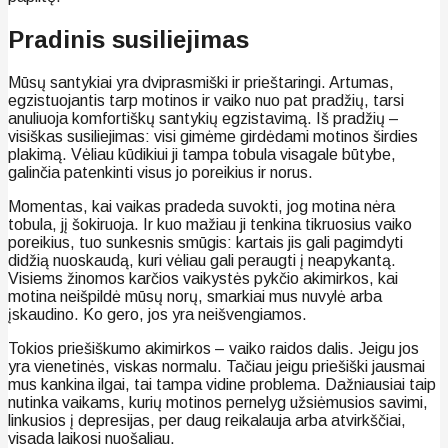
Pradinis susiliejimas
Mūsų santykiai yra dviprasmiški ir prieštaringi. Artumas,
egzistuojantis tarp motinos ir vaiko nuo pat pradžių, tarsi
anuliuoja komfortiškų santykių egzistavimą. Iš pradžių –
visiškas susiliejimas: visi gimėme girdėdami motinos širdies
plakimą. Vėliau kūdikiui ji tampa tobula visagale būtybe,
galinčia patenkinti visus jo poreikius ir norus.
Momentas, kai vaikas pradeda suvokti, jog motina nėra
tobula, jį šokiruoja. Ir kuo mažiau ji tenkina tikruosius vaiko
poreikius, tuo sunkesnis smūgis: kartais jis gali pagimdyti
didžią nuoskaudą, kuri vėliau gali peraugti į neapykantą.
Visiems žinomos karčios vaikystės pykčio akimirkos, kai
motina neišpildė mūsų norų, smarkiai mus nuvylė arba
įskaudino. Ko gero, jos yra neišvengiamos.
Tokios priešiškumo akimirkos – vaiko raidos dalis. Jeigu jos
yra vienetinės, viskas normalu. Tačiau jeigu priešiški jausmai
mus kankina ilgai, tai tampa vidine problema. Dažniausiai taip
nutinka vaikams, kurių motinos pernelyg užsiėmusios savimi,
linkusios į depresijas, per daug reikalauja arba atvirkščiai,
visada laikosi nuošaliau.