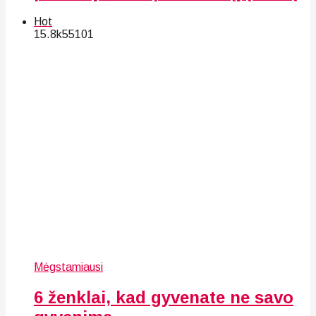
Hot
15.8k
55
101
Mėgstamiausi
6 ženklai, kad gyvenate ne savo