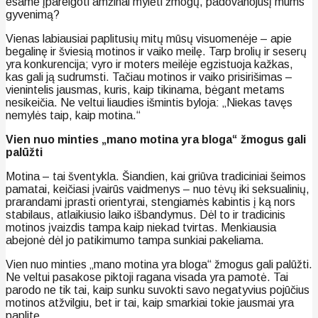
esame įpareigoti amžinai mylėti žmogų, padovanojusį mums
gyvenimą?
Vienas labiausiai paplitusių mitų mūsų visuomenėje – apie
begalinę ir šviesią motinos ir vaiko meilę. Tarp brolių ir seserų
yra konkurencija; vyro ir moters meilėje egzistuoja kažkas,
kas gali ją sudrumsti. Tačiau motinos ir vaiko prisirišimas –
vienintelis jausmas, kuris, kaip tikinama, bėgant metams
nesikeičia. Ne veltui liaudies išmintis byloja: „Niekas tavęs
nemylės taip, kaip motina.“
Vien nuo minties „mano motina yra bloga“ žmogus gali
palūžti
Motina – tai šventykla. Šiandien, kai griūva tradiciniai šeimos
pamatai, keičiasi įvairūs vaidmenys – nuo tėvų iki seksualinių,
prarandami įprasti orientyrai, stengiamės kabintis į ką nors
stabilaus, atlaikiusio laiko išbandymus. Dėl to ir tradicinis
motinos įvaizdis tampa kaip niekad tvirtas. Menkiausia
abejonė dėl jo patikimumo tampa sunkiai pakeliama.
Vien nuo minties „mano motina yra bloga“ žmogus gali palūžti.
Ne veltui pasakose piktoji ragana visada yra pamotė. Tai
parodo ne tik tai, kaip sunku suvokti savo negatyvius pojūčius
motinos atžvilgiu, bet ir tai, kaip smarkiai tokie jausmai yra
paplitę.