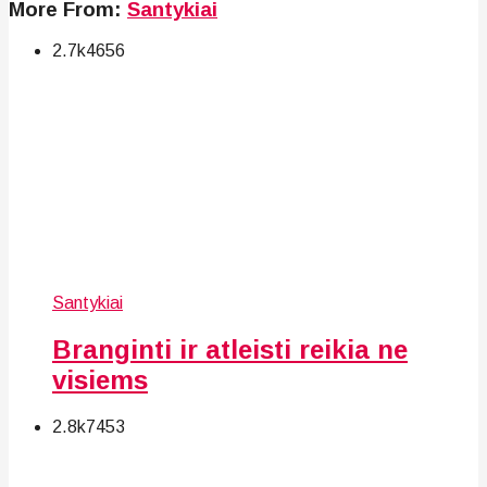
More From:
Santykiai
2.7k
46
56
Santykiai
Branginti ir atleisti reikia ne
visiems
2.8k
74
53