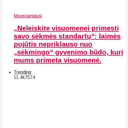
Mėgstamiausi
„Neleiskite visuomenei primesti
savo sėkmės standartų“: laimės
pojūtis nepriklauso nuo
„sėkmingo“ gyvenimo būdo, kurį
mums primeta visuomenė.
Trending
11.4k
75
74