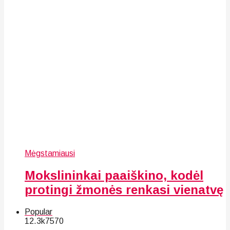
Mėgstamiausi
Mokslininkai paaiškino, kodėl
protingi žmonės renkasi vienatvę
Popular
12.3k
75
70