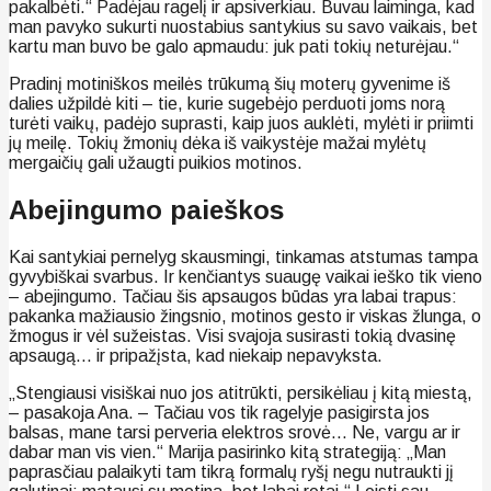
pakalbėti.“ Padėjau ragelį ir apsiverkiau. Buvau laiminga, kad
man pavyko sukurti nuostabius santykius su savo vaikais, bet
kartu man buvo be galo apmaudu: juk pati tokių neturėjau.“
Pradinį motiniškos meilės trūkumą šių moterų gyvenime iš
dalies užpildė kiti – tie, kurie sugebėjo perduoti joms norą
turėti vaikų, padėjo suprasti, kaip juos auklėti, mylėti ir priimti
jų meilę. Tokių žmonių dėka iš vaikystėje mažai mylėtų
mergaičių gali užaugti puikios motinos.
Abejingumo paieškos
Kai santykiai pernelyg skausmingi, tinkamas atstumas tampa
gyvybiškai svarbus. Ir kenčiantys suaugę vaikai ieško tik vieno
– abejingumo. Tačiau šis apsaugos būdas yra labai trapus:
pakanka mažiausio žingsnio, motinos gesto ir viskas žlunga, o
žmogus ir vėl sužeistas. Visi svajoja susirasti tokią dvasinę
apsaugą… ir pripažįsta, kad niekaip nepavyksta.
„Stengiausi visiškai nuo jos atitrūkti, persikėliau į kitą miestą,
– pasakoja Ana. – Tačiau vos tik ragelyje pasigirsta jos
balsas, mane tarsi perveria elektros srovė… Ne, vargu ar ir
dabar man vis vien.“ Marija pasirinko kitą strategiją: „Man
paprasčiau palaikyti tam tikrą formalų ryšį negu nutraukti jį