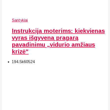
Santykiai
Instrukcija moterims: kiekvienas
vyras išgyvena pragarą
pavadinimu „vidurio amžiaus
krizė“
194.5k
60
524