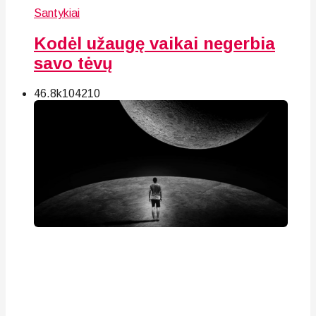
Santykiai
Kodėl užaugę vaikai negerbia
savo tėvų
46.8k
104
210