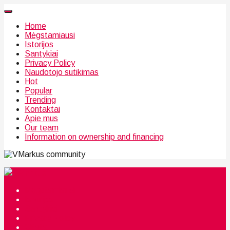
Home
Mėgstamiausi
Istorijos
Santykiai
Privacy Policy
Naudotojo sutikimas
Hot
Popular
Trending
Kontaktai
Apie mus
Our team
Information on ownership and financing
community
Mėgstamiausi
Istorijos
Santykiai
Privacy Policy
Citata