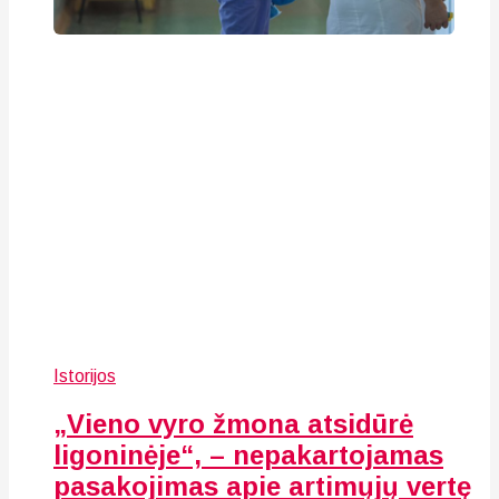
Istorijos
„Vieno vyro žmona atsidūrė
ligoninėje“, – nepakartojamas
pasakojimas apie artimųjų vertę