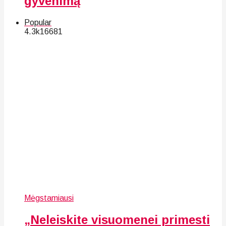
gyvenimą
Popular
4.3k
166
81
Mėgstamiausi
„Neleiskite visuomenei primesti