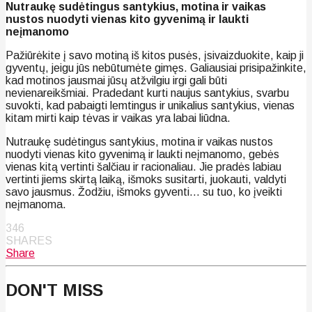
Nutraukę sudėtingus santykius, motina ir vaikas
nustos nuodyti vienas kito gyvenimą ir laukti
neįmanomo
Pažiūrėkite į savo motiną iš kitos pusės, įsivaizduokite, kaip ji
gyventų, jeigu jūs nebūtumėte gimęs. Galiausiai prisipažinkite,
kad motinos jausmai jūsų atžvilgiu irgi gali būti
nevienareikšmiai. Pradedant kurti naujus santykius, svarbu
suvokti, kad pabaigti lemtingus ir unikalius santykius, vienas
kitam mirti kaip tėvas ir vaikas yra labai liūdna.
Nutraukę sudėtingus santykius, motina ir vaikas nustos
nuodyti vienas kito gyvenimą ir laukti neįmanomo, gebės
vienas kitą vertinti šalčiau ir racionaliau. Jie pradės labiau
vertinti jiems skirtą laiką, išmoks susitarti, juokauti, valdyti
savo jausmus. Žodžiu, išmoks gyventi… su tuo, ko įveikti
neįmanoma.
346
SHARES
Share
DON'T MISS