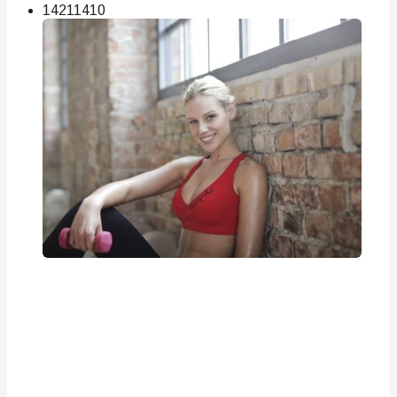
142
114
10