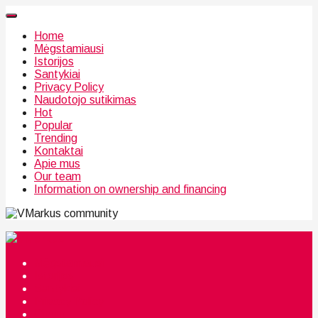
Home
Mėgstamiausi
Istorijos
Santykiai
Privacy Policy
Naudotojo sutikimas
Hot
Popular
Trending
Kontaktai
Apie mus
Our team
Information on ownership and financing
community
Mėgstamiausi
Istorijos
Santykiai
Privacy Policy
Citata