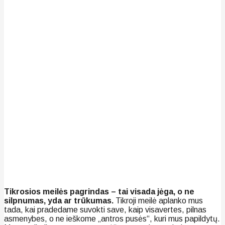
Tikrosios meilės pagrindas – tai visada jėga, o ne
silpnumas, yda ar trūkumas.
Tikroji meilė aplanko mus
tada, kai pradedame suvokti save, kaip visavertes, pilnas
asmenybes, o ne ieškome „antros pusės“, kuri mus papildytų.