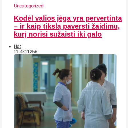
Uncategorized
Kodėl valios jėga yra pervertinta
– ir kaip tikslą paversti žaidimu,
kurį norisi sužaisti iki galo
Hot
11.4k
112
58