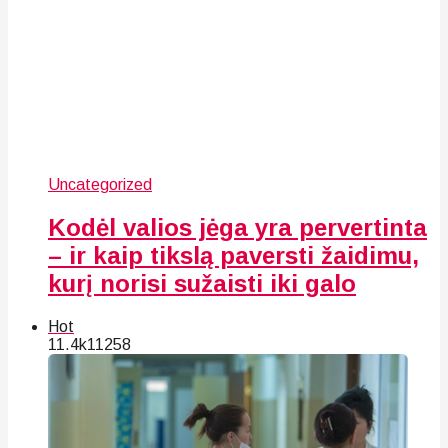
Uncategorized
Kodėl valios jėga yra pervertinta
– ir kaip tikslą paversti žaidimu,
kurį norisi sužaisti iki galo
Hot
11.4k
112
58