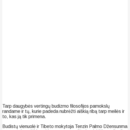
Tarp daugybės vertingų budizmo filosofijos pamokslų
randame ir tų, kurie padeda nubrėžti aiškią ribą tarp meilės ir
to, kas ją tik primena.
Budistų vienuolė ir Tibeto mokytoja Tenzin Palmo Džensunma