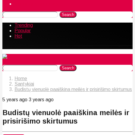
Naudingos gudrybės
Search
Trending
Popular
Hot
Search
Home
Santykiai
Budistų vienuolė paaiškina meilės ir prisirišimo skirtumus
5 years ago
3 years ago
Budistų vienuolė paaiškina meilės ir
prisirišimo skirtumus