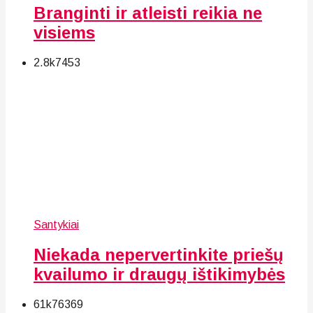
Branginti ir atleisti reikia ne
visiems
2.8k
74
53
Santykiai
Niekada nepervertinkite priešų
kvailumo ir draugų ištikimybės
61k
76
369