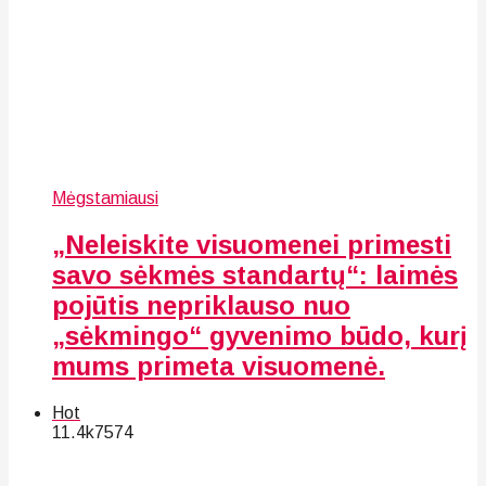
Mėgstamiausi
„Neleiskite visuomenei primesti
savo sėkmės standartų“: laimės
pojūtis nepriklauso nuo
„sėkmingo“ gyvenimo būdo, kurį
mums primeta visuomenė.
Hot
11.4k
75
74