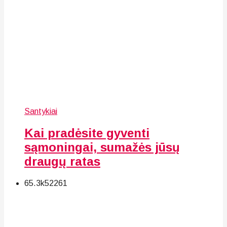
Santykiai
Kai pradėsite gyventi
sąmoningai, sumažės jūsų
draugų ratas
65.3k
52
261