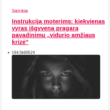
Santykiai
Instrukcija moterims: kiekvienas
vyras išgyvena pragarą
pavadinimu „vidurio amžiaus
krizė“
194.5k
60
524