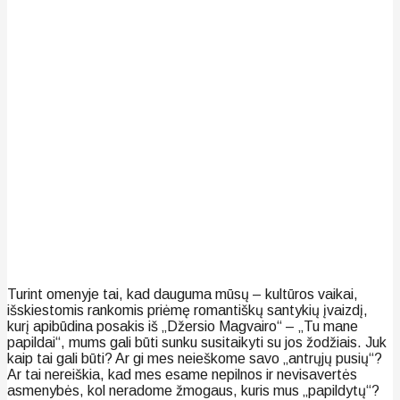
Turint omenyje tai, kad dauguma mūsų – kultūros vaikai,
išskiestomis rankomis priėmę romantiškų santykių įvaizdį,
kurį apibūdina posakis iš „Džersio Magvairo“ – „Tu mane
papildai“, mums gali būti sunku susitaikyti su jos žodžiais. Juk
kaip tai gali būti? Ar gi mes neieškome savo „antrųjų pusių“?
Ar tai nereiškia, kad mes esame nepilnos ir nevisavertės
asmenybės, kol neradome žmogaus, kuris mus „papildytų“?