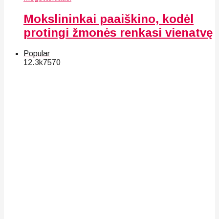
Mokslininkai paaiškino, kodėl
protingi žmonės renkasi vienatvę
Popular
12.3k
75
70