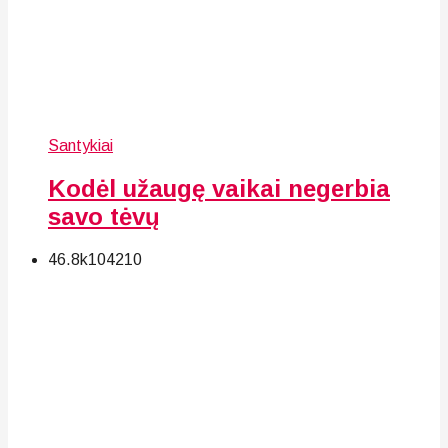
Santykiai
Kodėl užaugę vaikai negerbia
savo tėvų
46.8k
104
210