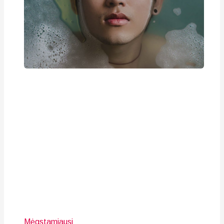
Mėgstamiausi