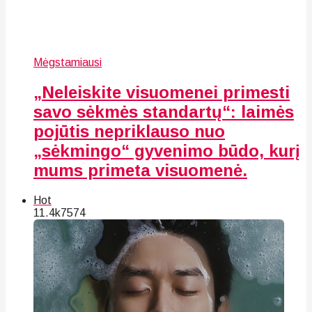
Mėgstamiausi
„Neleiskite visuomenei primesti
savo sėkmės standartų“: laimės
pojūtis nepriklauso nuo
„sėkmingo“ gyvenimo būdo, kurį
mums primeta visuomenė.
Hot
11.4k
75
74