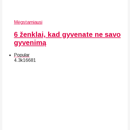
Mėgstamiausi
6 ženklai, kad gyvenate ne savo
gyvenimą
Popular
4.3k
166
81