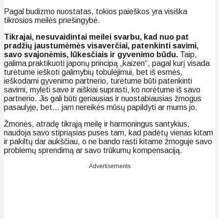
Pagal budizmo nuostatas, tokios paieškos yra visiška
tikrosios meilės priešingybė.
Tikrajai, nesuvaidintai meilei svarbu, kad nuo pat
pradžių jaustumėmės visaverčiai, patenkinti savimi,
savo svajonėmis, lūkesčiais ir gyvenimo būdu.
Taip,
galima praktikuoti japonų principą „kaizen“, pagal kurį visada
turėtume ieškoti galimybių tobulėjimui, bet iš esmės,
ieškodami gyvenimo partnerio, turėtume būti patenkinti
savimi, mylėti save ir aiškiai suprasti, ko norėtume iš savo
partnerio. Jis gali būti geriausias ir nuostabiausias žmogus
pasaulyje, bet… jam nereikės mūsų papildyti ar mums jo.
Žmonės, atradę tikrąją meilę ir harmoningus santykius,
naudoja savo stipriąsias puses tam, kad padėtų vienas kitam
ir pakiltų dar aukščiau, o ne bando rasti kitame žmoguje savo
problemų sprendimą ar savo trūkumų kompensaciją.
Advertisements