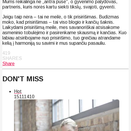
Mums reikalinga ne „antra pusė“, o gyvenimo palydovas,
partneris, kuris norės kartu siekti tikslų, svajoti, gyventi.
Jeigu taip nėra – tai ne meilė, o tik prisirišimas. Budizmas
moko, kad prisirišimas – tai viso blogio ir kančių šaknis.
Laikydami prisirišimą meile, mes savanoriškai atsisakome
asmeninio tobulėjimo ir pasirenkame skausmą ir kančias. Kuo
labiau atsiribojame nuo prisirišimo, tuo greičiau atrandame
kelią į harmoniją su savimi ir mus supančiu pasauliu.
419
SHARES
Share
DON'T MISS
Hot
151
114
10