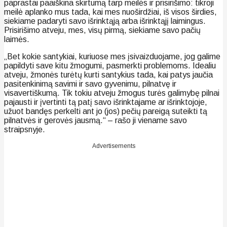
paprastai paaiškina skirtumą tarp meilės ir prisirišimo: tikroji
meilė aplanko mus tada, kai mes nuoširdžiai, iš visos širdies,
siekiame padaryti savo išrinktąją arba išrinktąjį laimingus.
Prisirišimo atveju, mes, visų pirmą, siekiame savo pačių
laimės.
„Bet kokie santykiai, kuriuose mes įsivaizduojame, jog galime
papildyti save kitu žmogumi, pasmerkti problemoms. Idealiu
atveju, žmonės turėtų kurti santykius tada, kai patys jaučia
pasitenkinimą savimi ir savo gyvenimu, pilnatvę ir
visavertiškumą. Tik tokiu atveju žmogus turės galimybę pilnai
pajausti ir įvertinti tą patį savo išrinktajame ar išrinktojoje,
užuot bandęs perkelti ant jo (jos) pečių pareigą suteikti tą
pilnatvės ir gerovės jausmą.“ – rašo ji viename savo
straipsnyje.
Advertisements