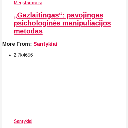
Mėgstamiausi
„Gazlaitingas“: pavojingas
psichologinės manipuliacijos
metodas
More From:
Santykiai
2.7k
46
56
Santykiai