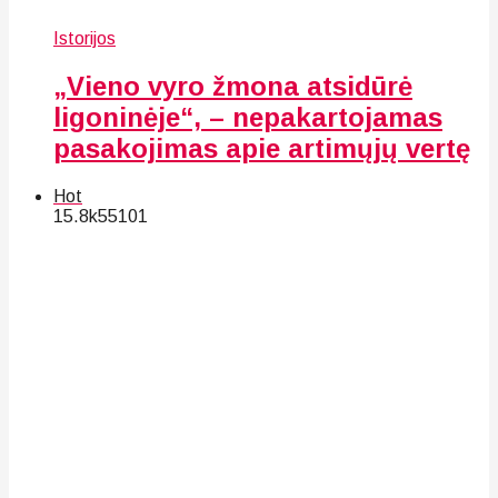
Istorijos
„Vieno vyro žmona atsidūrė
ligoninėje“, – nepakartojamas
pasakojimas apie artimųjų vertę
Hot
15.8k
55
101