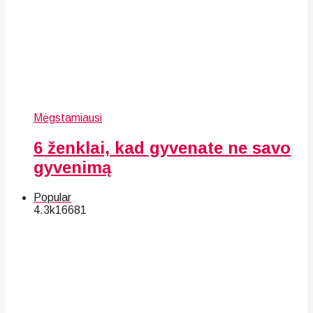
Mėgstamiausi
6 ženklai, kad gyvenate ne savo
gyvenimą
Popular
4.3k
166
81