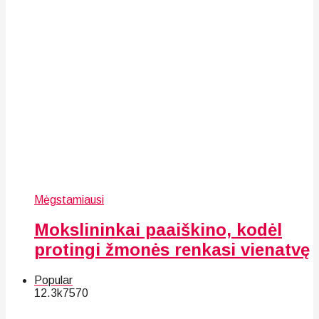
Mėgstamiausi
Mokslininkai paaiškino, kodėl
protingi žmonės renkasi vienatvę
Popular
12.3k
75
70