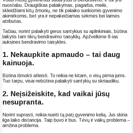
nuostabu. Draugiškas palaikymas, pagarba, meilė,
skleidžiami kitų žmonių, ne tik palaiko sunkiomis gyvenimo
akimirkomis, bet yra ir nepakeičiamas sėkmės bei laimės
atributas.
Tačiau, norint palaikyti gerus santykius su aplinkiniais, būtina
laikytis tam tikrų bendravimo taisyklių. Apžvelkime 8-ias
auksines bendravimo taisykles.
1. Nekaupkite apmaudo – tai daug
kainuoja.
Būtina išmokti atleisti. To reikia ne kitam, o visų pirma jums.
Tuo tarpu, visai nebūtina palaikyti santykių su skriaudiku.
2. Neįsižeiskite, kad vaikai jūsų
nesupranta.
Norint suprasti, reikia nueiti tą patį gyvenimo kelią. Jus skiria
ilga laiko distancija. Taip buvo ir bus. Tėvų ir vaikų problema –
amžina problema.