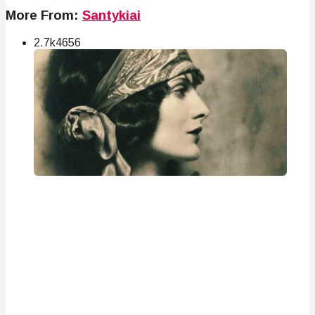
More From:
Santykiai
2.7k
46
56