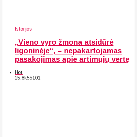
Istorijos
„Vieno vyro žmona atsidūrė
ligoninėje“, – nepakartojamas
pasakojimas apie artimųjų vertę
Hot
15.8k
55
101