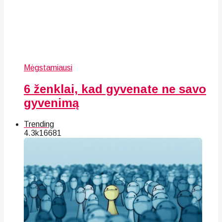
Mėgstamiausi
6 ženklai, kad gyvenate ne savo
gyvenimą
Trending
4.3k
166
81