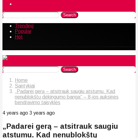
Naudingos gudrybės
Search
Trending
Popular
Hot
Search
Home
Santykiai
„Padarei gerą – atsitrauk saugiu atstumu. Kad
nenublokštų dėkingumo banga“ – 8-ios auksinės
bendravimo taisyklės
4 years ago
3 years ago
„Padarei gerą – atsitrauk saugiu
atstumu. Kad nenublokštų