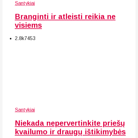
Santykiai
Branginti ir atleisti reikia ne
visiems
2.8k
74
53
Santykiai
Niekada nepervertinkite priešų
kvailumo ir draugų ištikimybės