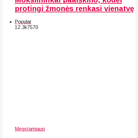
protingi žmonės renkasi vienatvę
Popular
12.3k
75
70
Mėgstamiausi