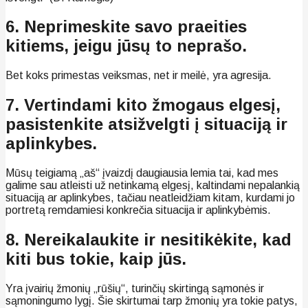
6. Neprimeskite savo praeities
kitiems, jeigu jūsų to neprašo.
Bet koks primestas veiksmas, net ir meilė, yra agresija.
7. Vertindami kito žmogaus elgesį,
pasistenkite atsižvelgti į situaciją ir
aplinkybes.
Mūsų teigiamą „aš“ įvaizdį daugiausia lemia tai, kad mes
galime sau atleisti už netinkamą elgesį, kaltindami nepalankią
situaciją ar aplinkybes, tačiau neatleidžiam kitam, kurdami jo
portretą remdamiesi konkrečia situacija ir aplinkybėmis.
8. Nereikalaukite ir nesitikėkite, kad
kiti bus tokie, kaip jūs.
Yra įvairių žmonių „rūšių“, turinčių skirtingą sąmonės ir
sąmoningumo lygį. Šie skirtumai tarp žmonių yra tokie patys,