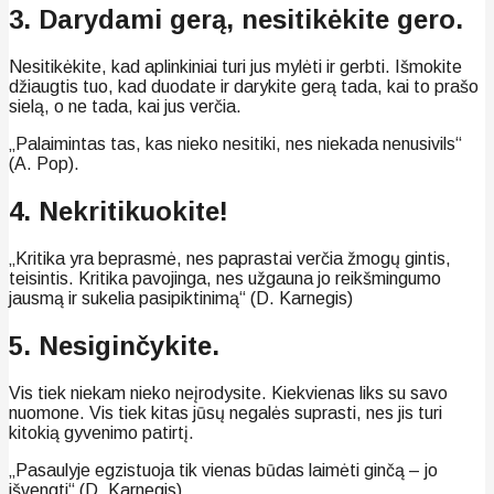
3. Darydami gerą, nesitikėkite gero.
Nesitikėkite, kad aplinkiniai turi jus mylėti ir gerbti. Išmokite
džiaugtis tuo, kad duodate ir darykite gerą tada, kai to prašo
sielą, o ne tada, kai jus verčia.
„Palaimintas tas, kas nieko nesitiki, nes niekada nenusivils“
(A. Pop).
4. Nekritikuokite!
„Kritika yra beprasmė, nes paprastai verčia žmogų gintis,
teisintis. Kritika pavojinga, nes užgauna jo reikšmingumo
jausmą ir sukelia pasipiktinimą“ (D. Karnegis)
5. Nesiginčykite.
Vis tiek niekam nieko neįrodysite. Kiekvienas liks su savo
nuomone. Vis tiek kitas jūsų negalės suprasti, nes jis turi
kitokią gyvenimo patirtį.
„Pasaulyje egzistuoja tik vienas būdas laimėti ginčą – jo
išvengti“ (D. Karnegis)