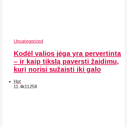
Uncategorized
Kodėl valios jėga yra pervertinta
– ir kaip tikslą paversti žaidimu,
kurį norisi sužaisti iki galo
Hot
11.4k
112
58