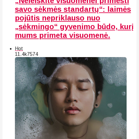
„Neleiskite visuomenei primesti
savo sėkmės standartų“: laimės
pojūtis nepriklauso nuo
„sėkmingo“ gyvenimo būdo, kurį
mums primeta visuomenė.
Hot
11.4k
75
74