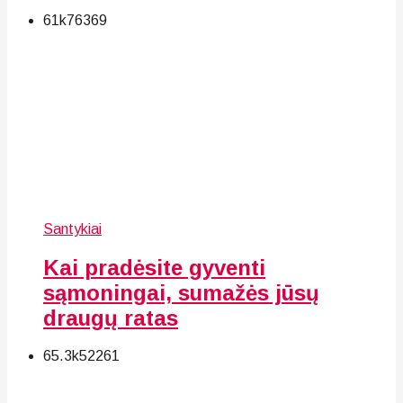
61k
76
369
Santykiai
Kai pradėsite gyventi
sąmoningai, sumažės jūsų
draugų ratas
65.3k
52
261