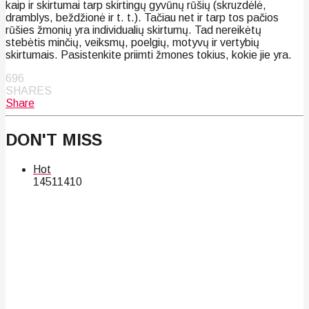
kaip ir skirtumai tarp skirtingų gyvūnų rūšių (skruzdėlė,
dramblys, beždžionė ir t. t.). Tačiau net ir tarp tos pačios
rūšies žmonių yra individualių skirtumų. Tad nereikėtų
stebėtis minčių, veiksmų, poelgių, motyvų ir vertybių
skirtumais. Pasistenkite priimti žmones tokius, kokie jie yra.
696
SHARES
Share
DON'T MISS
Hot
145
114
10