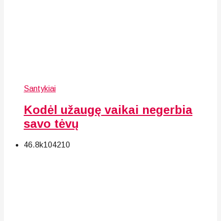
Santykiai
Kodėl užaugę vaikai negerbia
savo tėvų
46.8k
104
210