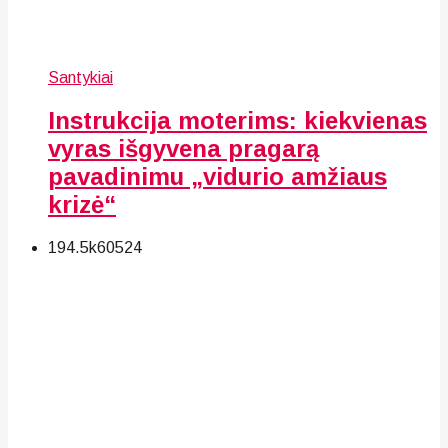
Santykiai
Instrukcija moterims: kiekvienas
vyras išgyvena pragarą
pavadinimu „vidurio amžiaus
krizė“
194.5k
60
524