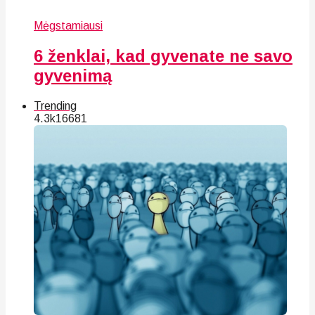
Mėgstamiausi
6 ženklai, kad gyvenate ne savo
gyvenimą
Trending
4.3k
166
81