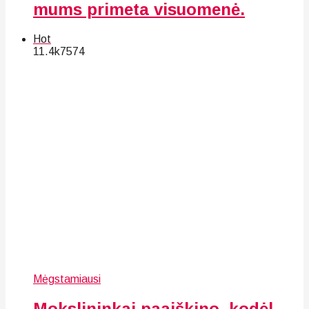
mums primeta visuomenė.
Hot
11.4k
75
74
Mėgstamiausi
Mokslininkai paaiškino, kodėl