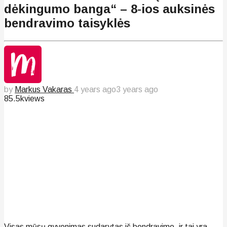
dėkingumo banga“ – 8-ios auksinės
bendravimo taisyklės
by
Markus Vakaras
4 years ago
3 years ago
85.5k
views
Visas mūsų gyvenimas sudarytas iš bendravimo, ir tai yra