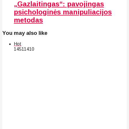
„Gazlaitingas“: pavojingas
psichologinės manipuliacijos
metodas
You may also like
Hot
145
114
10