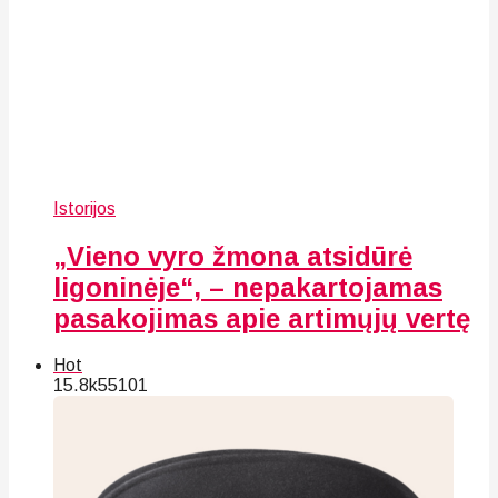
Istorijos
„Vieno vyro žmona atsidūrė
ligoninėje“, – nepakartojamas
pasakojimas apie artimųjų vertę
Hot
15.8k
55
101