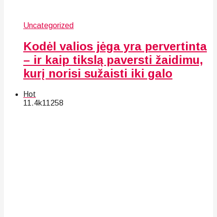
Uncategorized
Kodėl valios jėga yra pervertinta
– ir kaip tikslą paversti žaidimu,
kurį norisi sužaisti iki galo
Hot
11.4k
112
58