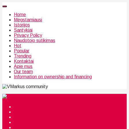
Home
Mėgstamiausi
Istorijos
Santykiai
Privacy Policy
Naudotojo sutikimas
Hot
Popular
Trending
Kontaktai
Apie mus
Our team
Information on ownership and financing
community
Mėgstamiausi
Istorijos
Santykiai
Privacy Policy
Citata