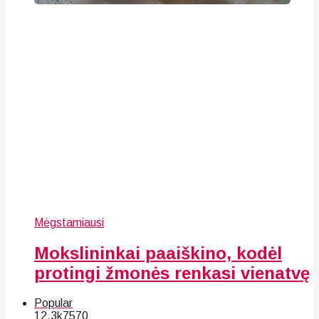
Mėgstamiausi
Mokslininkai paaiškino, kodėl
protingi žmonės renkasi vienatvę
Popular
12.3k
75
70