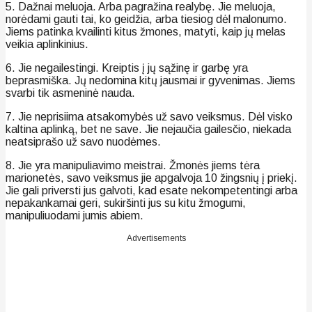
5. Dažnai meluoja. Arba pagražina realybę. Jie meluoja,
norėdami gauti tai, ko geidžia, arba tiesiog dėl malonumo.
Jiems patinka kvailinti kitus žmones, matyti, kaip jų melas
veikia aplinkinius.
6. Jie negailestingi. Kreiptis į jų sąžinę ir garbę yra
beprasmiška. Jų nedomina kitų jausmai ir gyvenimas. Jiems
svarbi tik asmeninė nauda.
7. Jie neprisiima atsakomybės už savo veiksmus. Dėl visko
kaltina aplinką, bet ne save. Jie nejaučia gailesčio, niekada
neatsiprašo už savo nuodėmes.
8. Jie yra manipuliavimo meistrai. Žmonės jiems tėra
marionetės, savo veiksmus jie apgalvoja 10 žingsnių į priekį.
Jie gali priversti jus galvoti, kad esate nekompetentingi arba
nepakankamai geri, sukiršinti jus su kitu žmogumi,
manipuliuodami jumis abiem.
Advertisements