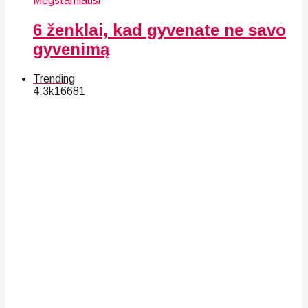
Mėgstamiausi
6 ženklai, kad gyvenate ne savo
gyvenimą
Trending
4.3k
166
81