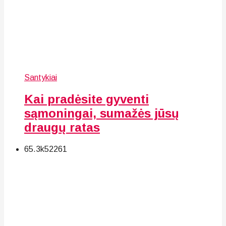
Santykiai
Kai pradėsite gyventi
sąmoningai, sumažės jūsų
draugų ratas
65.3k
52
261