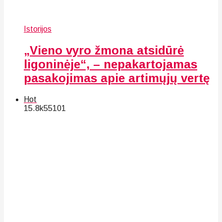
Istorijos
„Vieno vyro žmona atsidūrė
ligoninėje“, – nepakartojamas
pasakojimas apie artimųjų vertę
Hot
15.8k
55
101