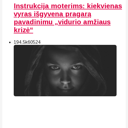
Instrukcija moterims: kiekvienas
vyras išgyvena pragarą
pavadinimu „vidurio amžiaus
krizė“
194.5k
60
524