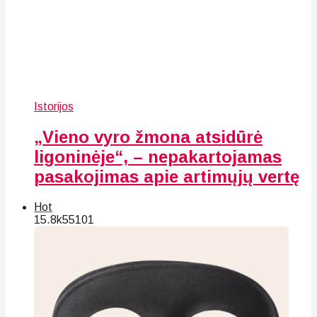
Istorijos
„Vieno vyro žmona atsidūrė
ligoninėje“, – nepakartojamas
pasakojimas apie artimųjų vertę
Hot
15.8k
55
101