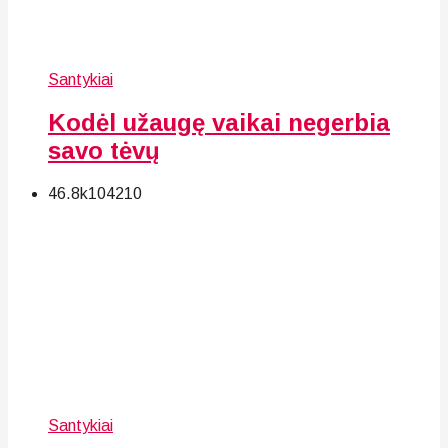
Santykiai
Kodėl užaugę vaikai negerbia
savo tėvų
46.8k
104
210
Santykiai