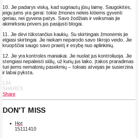
10. Jie padarys viską, kad sugriautų jūsų laimę. Saugokitės,
jeigu jums yra gerai: tokie žmonės neleis kitiems gyventi
geriau, nei gyvena patys. Savo žodžiais ir veiksmais jie
akimirksniu privers jus pasijusti blogai.
11. Jie dėvi tūkstančius kaukių. Su skirtingais žmonėmis jie
elgiasi skirtingai. Jie niekam neparodo savo tikrojo veido. Jie
kruopščiai saugo savo praeitį ir esybę nuo aplinkinių.
12. Jie yra kontrolės maniakai. Jie nuolat jus kontroliuoja. Jie
stengiasi nepaleisti siūlų, už kurių jus laiko. Įtakos praradimas
turi jiems nemalonių pasekmių – tokiais atvejais jie susierzina
ir labai pyksta.
134
SHARES
Share
DON'T MISS
Hot
151
114
10