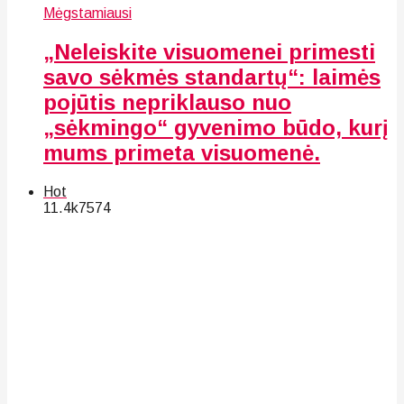
Mėgstamiausi
„Neleiskite visuomenei primesti
savo sėkmės standartų“: laimės
pojūtis nepriklauso nuo
„sėkmingo“ gyvenimo būdo, kurį
mums primeta visuomenė.
Hot
11.4k
75
74