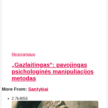
Mėgstamiausi
„Gazlaitingas“: pavojingas
psichologinės manipuliacijos
metodas
More From:
Santykiai
2.7k
46
56