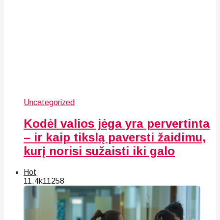
Uncategorized
Kodėl valios jėga yra pervertinta
– ir kaip tikslą paversti žaidimu,
kurį norisi sužaisti iki galo
Hot
11.4k
112
58