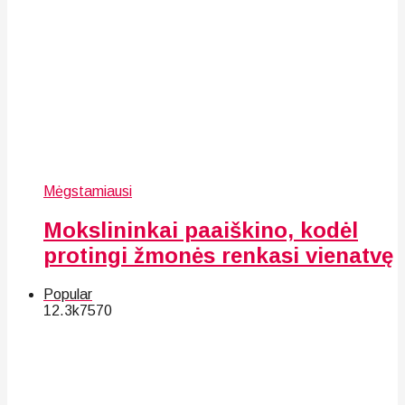
Mėgstamiausi
Mokslininkai paaiškino, kodėl
protingi žmonės renkasi vienatvę
Popular
12.3k
75
70