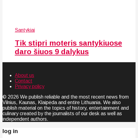
Santykiai
Tik stipri moteris santykiuose
daro šiuos 9 dalykus
About us
Contact
Privacy policy
© 2026 We publish reliable and the most recent news from
Vilnius, Kaunas, Klaipėda and entire Lithuania. We also
publish material on the topics of history, entertainment and
culinary created by the journalists of our desk as well as
independent authors.
log in