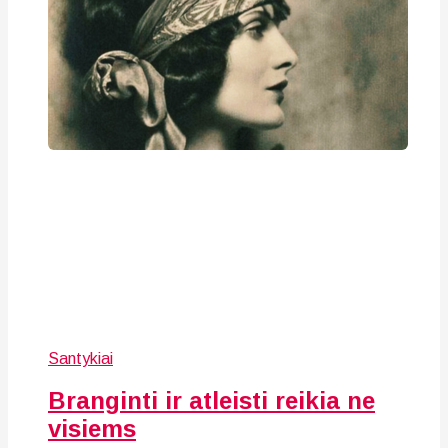
Santykiai
Branginti ir atleisti reikia ne
visiems