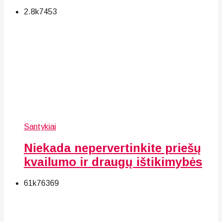
2.8k
74
53
Santykiai
Niekada nepervertinkite priešų
kvailumo ir draugų ištikimybės
61k
76
369