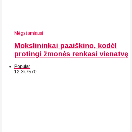
Mėgstamiausi
Mokslininkai paaiškino, kodėl
protingi žmonės renkasi vienatvę
Popular
12.3k
75
70