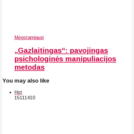
Mėgstamiausi
„Gazlaitingas“: pavojingas
psichologinės manipuliacijos
metodas
You may also like
Hot
151
114
10