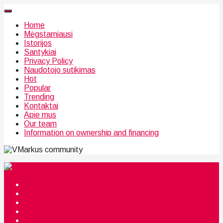
Home
Mėgstamiausi
Istorijos
Santykiai
Privacy Policy
Naudotojo sutikimas
Hot
Popular
Trending
Kontaktai
Apie mus
Our team
Information on ownership and financing
community
Mėgstamiausi
Istorijos
Santykiai
Privacy Policy
Citata