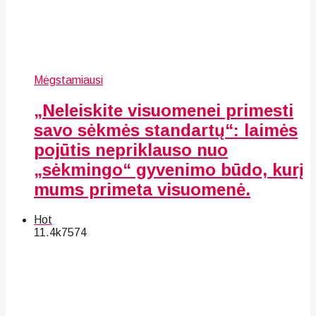
Mėgstamiausi
„Neleiskite visuomenei primesti
savo sėkmės standartų“: laimės
pojūtis nepriklauso nuo
„sėkmingo“ gyvenimo būdo, kurį
mums primeta visuomenė.
Hot
11.4k
75
74