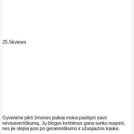
25.5k
views
Gyvenime pikti žmonės puikiai moka paslėpti savo
nevisavertiškumą. Jų blogus ketinimus gana sunku nuspėti,
nes jie slepia juos po geranoriškumo ir užuojautos kauke.