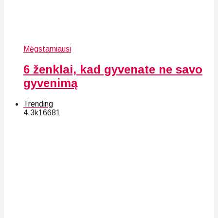
Mėgstamiausi
6 ženklai, kad gyvenate ne savo
gyvenimą
Trending
4.3k
166
81