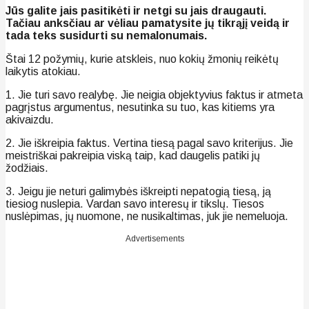
Jūs galite jais pasitikėti ir netgi su jais draugauti.
Tačiau anksčiau ar vėliau pamatysite jų tikrąjį veidą ir
tada teks susidurti su nemalonumais.
Štai 12 požymių, kurie atskleis, nuo kokių žmonių reikėtų
laikytis atokiau.
1. Jie turi savo realybę. Jie neigia objektyvius faktus ir atmeta
pagrįstus argumentus, nesutinka su tuo, kas kitiems yra
akivaizdu.
2. Jie iškreipia faktus. Vertina tiesą pagal savo kriterijus. Jie
meistriškai pakreipia viską taip, kad daugelis patiki jų
žodžiais.
3. Jeigu jie neturi galimybės iškreipti nepatogią tiesą, ją
tiesiog nuslepia. Vardan savo interesų ir tikslų. Tiesos
nuslėpimas, jų nuomone, ne nusikaltimas, juk jie nemeluoja.
Advertisements