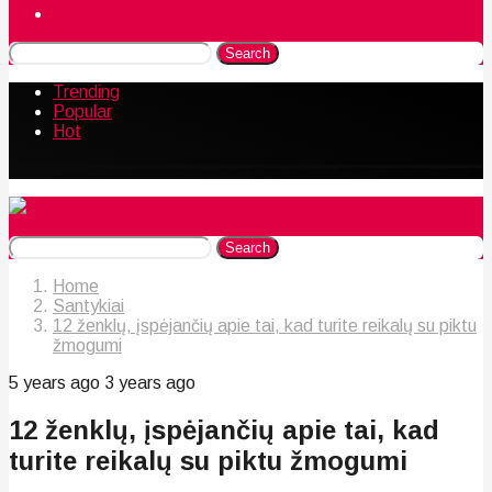
Naudingos gudrybės
Search
Trending
Popular
Hot
Search
Home
Santykiai
12 ženklų, įspėjančių apie tai, kad turite reikalų su piktu
žmogumi
5 years ago
3 years ago
12 ženklų, įspėjančių apie tai, kad
turite reikalų su piktu žmogumi