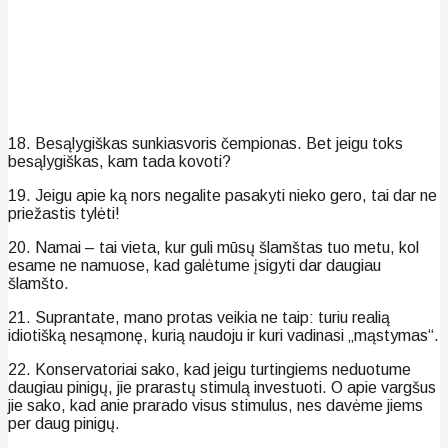
18. Besąlygiškas sunkiasvoris čempionas. Bet jeigu toks
besąlygiškas, kam tada kovoti?
19. Jeigu apie ką nors negalite pasakyti nieko gero, tai dar ne
priežastis tylėti!
20. Namai – tai vieta, kur guli mūsų šlamštas tuo metu, kol
esame ne namuose, kad galėtume įsigyti dar daugiau
šlamšto.
21. Suprantate, mano protas veikia ne taip: turiu realią
idiotišką nesąmonę, kurią naudoju ir kuri vadinasi „mąstymas“.
22. Konservatoriai sako, kad jeigu turtingiems neduotume
daugiau pinigų, jie prarastų stimulą investuoti. O apie vargšus
jie sako, kad anie prarado visus stimulus, nes davėme jiems
per daug pinigų.