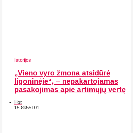
Istorijos
„Vieno vyro žmona atsidūrė
ligoninėje“, – nepakartojamas
pasakojimas apie artimųjų vertę
Hot
15.8k
55
101