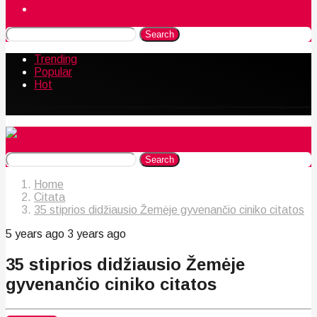
Naudingos gudrybės
Search
Trending
Popular
Hot
Search
Home
Citata
35 stiprios didžiausio Žemėje gyvenančio ciniko citatos
5 years ago
3 years ago
35 stiprios didžiausio Žemėje
gyvenančio ciniko citatos