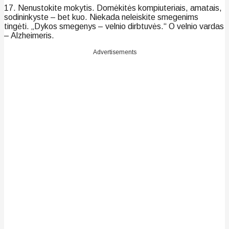
17. Nenustokite mokytis. Domėkitės kompiuteriais, amatais,
sodininkyste – bet kuo. Niekada neleiskite smegenims
tingėti. „Dykos smegenys – velnio dirbtuvės.“ O velnio vardas
– Alzheimeris.
Advertisements