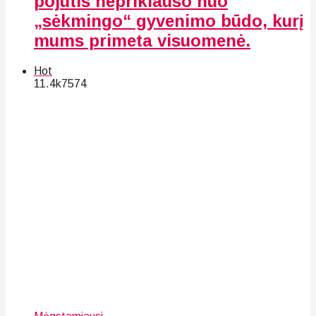
pojūtis nepriklauso nuo
„sėkmingo“ gyvenimo būdo, kurį
mums primeta visuomenė.
Hot
11.4k
75
74