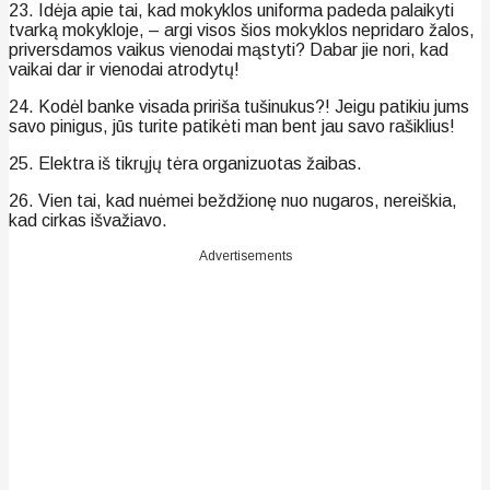
23. Idėja apie tai, kad mokyklos uniforma padeda palaikyti
tvarką mokykloje, – argi visos šios mokyklos nepridaro žalos,
priversdamos vaikus vienodai mąstyti? Dabar jie nori, kad
vaikai dar ir vienodai atrodytų!
24. Kodėl banke visada pririša tušinukus?! Jeigu patikiu jums
savo pinigus, jūs turite patikėti man bent jau savo rašiklius!
25. Elektra iš tikrųjų tėra organizuotas žaibas.
26. Vien tai, kad nuėmei beždžionę nuo nugaros, nereiškia,
kad cirkas išvažiavo.
Advertisements