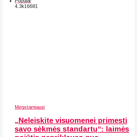
Popular
4.3k
166
81
Mėgstamiausi
„Neleiskite visuomenei primesti
savo sėkmės standartų“: laimės