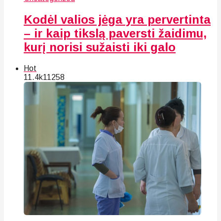
Kodėl valios jėga yra pervertinta
– ir kaip tikslą paversti žaidimu,
kurį norisi sužaisti iki galo
Hot
11.4k
112
58