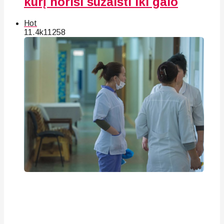
kurį norisi sužaisti iki galo
Hot
11.4k
112
58