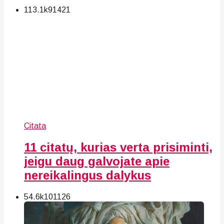
113.1k
91
421
Citata
11 citatų, kurias verta prisiminti,
jeigu daug galvojate apie
nereikalingus dalykus
54.6k
101
126