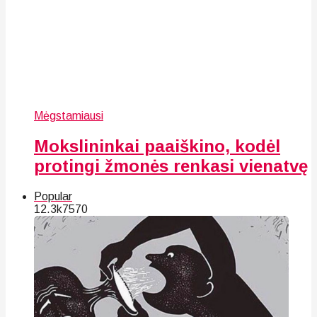
Mėgstamiausi
Mokslininkai paaiškino, kodėl
protingi žmonės renkasi vienatvę
Popular
12.3k
75
70