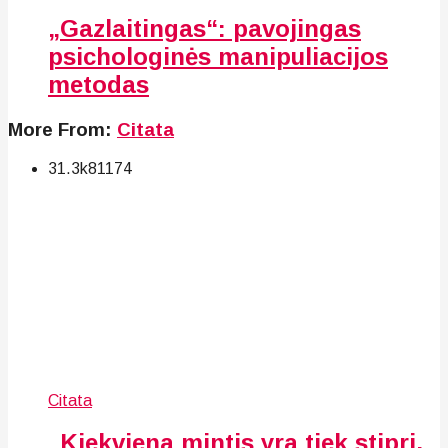
„Gazlaitingas“: pavojingas
psichologinės manipuliacijos
metodas
More From:
Citata
31.3k
81
174
Citata
„Kiekviena mintis yra tiek stipri,