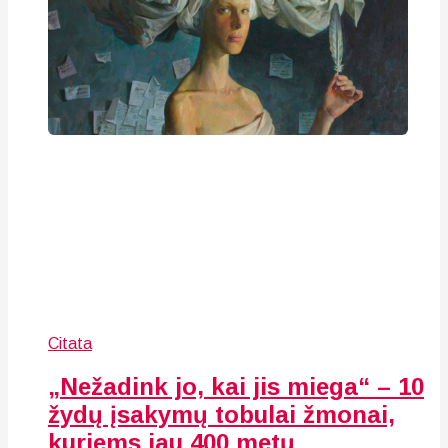
Citata
„Nežadink jo, kai jis miega“ – 10
žydų įsakymų tobulai žmonai,
kuriems jau 400 metų