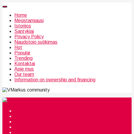
Home
Mėgstamiausi
Istorijos
Santykiai
Privacy Policy
Naudotojo sutikimas
Hot
Popular
Trending
Kontaktai
Apie mus
Our team
Information on ownership and financing
community
Mėgstamiausi
Istorijos
Santykiai
Privacy Policy
Citata