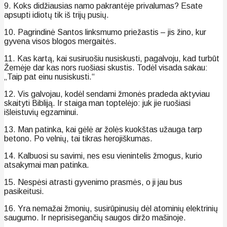
9. Koks didžiausias namo pakrantėje privalumas? Esate
apsupti idiotų tik iš trijų pusių.
10. Pagrindinė Santos linksmumo priežastis – jis žino, kur
gyvena visos blogos mergaitės.
11. Kas kartą, kai susiruošiu nusiskusti, pagalvoju, kad turbūt
Žemėje dar kas nors ruošiasi skustis. Todėl visada sakau:
„Taip pat einu nusiskusti.“
12. Vis galvojau, kodėl sendami žmonės pradeda aktyviau
skaityti Bibliją. Ir staiga man toptelėjo: juk jie ruošiasi
išleistuvių egzaminui.
13. Man patinka, kai gėlė ar žolės kuokštas užauga tarp
betono. Po velnių, tai tikras herojiškumas.
14. Kalbuosi su savimi, nes esu vienintelis žmogus, kurio
atsakymai man patinka.
15. Nespėsi atrasti gyvenimo prasmės, o ji jau bus
pasikeitusi.
16. Yra nemažai žmonių, susirūpinusių dėl atominių elektrinių
saugumo. Ir neprisisegančių saugos diržo mašinoje.