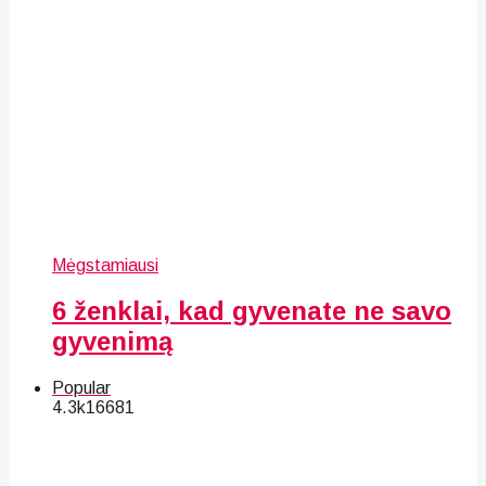
Mėgstamiausi
6 ženklai, kad gyvenate ne savo
gyvenimą
Popular
4.3k
166
81