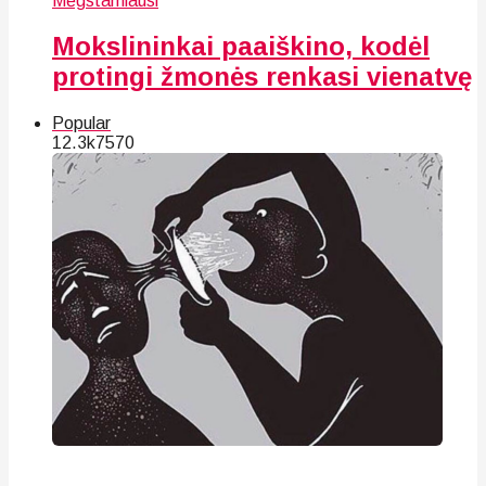
Mėgstamiausi
Mokslininkai paaiškino, kodėl
protingi žmonės renkasi vienatvę
Popular
12.3k
75
70