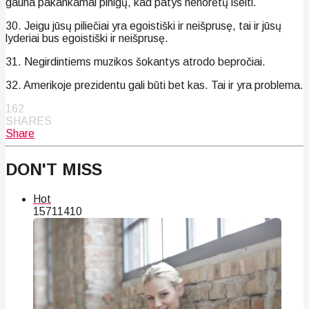
gauna pakankamai pinigų, kad patys nenorėtų išeiti.
30. Jeigu jūsų piliečiai yra egoistiški ir neišprusę, tai ir jūsų
lyderiai bus egoistiški ir neišprusę.
31. Negirdintiems muzikos šokantys atrodo bepročiai.
32. Amerikoje prezidentu gali būti bet kas. Tai ir yra problema.
162
SHARES
Share
DON'T MISS
Hot
157
114
10