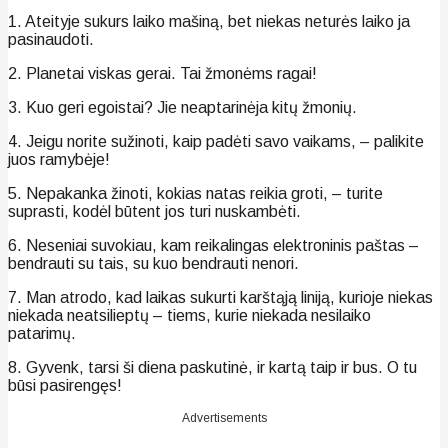
1. Ateityje sukurs laiko mašiną, bet niekas neturės laiko ja
pasinaudoti.
2. Planetai viskas gerai. Tai žmonėms ragai!
3. Kuo geri egoistai? Jie neaptarinėja kitų žmonių.
4. Jeigu norite sužinoti, kaip padėti savo vaikams, – palikite
juos ramybėje!
5. Nepakanka žinoti, kokias natas reikia groti, – turite
suprasti, kodėl būtent jos turi nuskambėti.
6. Neseniai suvokiau, kam reikalingas elektroninis paštas –
bendrauti su tais, su kuo bendrauti nenori.
7. Man atrodo, kad laikas sukurti karštąją liniją, kurioje niekas
niekada neatsilieptų – tiems, kurie niekada nesilaiko
patarimų.
8. Gyvenk, tarsi ši diena paskutinė, ir kartą taip ir bus. O tu
būsi pasirengęs!
Advertisements