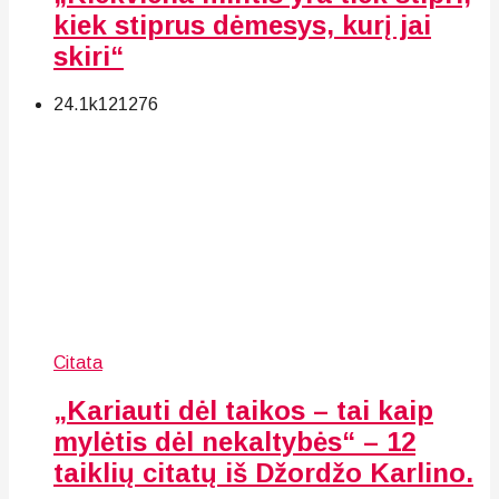
kiek stiprus dėmesys, kurį jai
skiri“
24.1k
121
276
Citata
„Kariauti dėl taikos – tai kaip
mylėtis dėl nekaltybės“ – 12
taiklių citatų iš Džordžo Karlino.