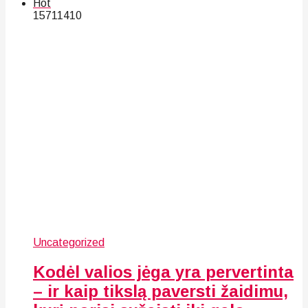
Hot
157
114
10
Uncategorized
Kodėl valios jėga yra pervertinta
– ir kaip tikslą paversti žaidimu,