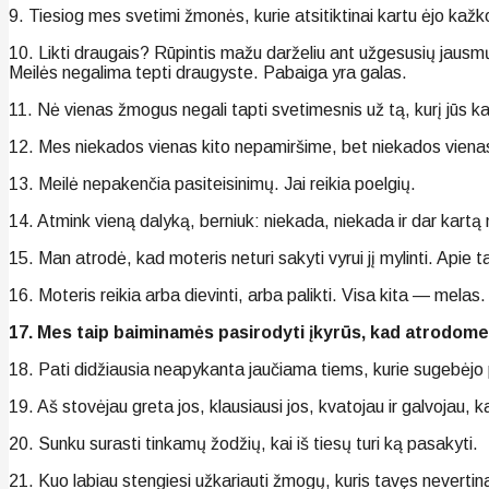
9. Tiesiog mes svetimi žmonės, kurie atsitiktinai kartu ėjo kažko
10. Likti draugais? Rūpintis mažu darželiu ant užgesusių jausmų 
Meilės negalima tepti draugyste. Pabaiga yra galas.
11. Nė vienas žmogus negali tapti svetimesnis už tą, kurį jūs k
12. Mes niekados vienas kito nepamiršime, bet niekados viena
13. Meilė nepakenčia pasiteisinimų. Jai reikia poelgių.
14. Atmink vieną dalyką, berniuk: niekada, niekada ir dar kartą 
15. Man atrodė, kad moteris neturi sakyti vyrui jį mylinti. Apie t
16. Moteris reikia arba dievinti, arba palikti. Visa kita — melas.
17. Mes taip baiminamės pasirodyti įkyrūs, kad atrodome 
18. Pati didžiausia neapykanta jaučiama tiems, kurie sugebėjo pal
19. Aš stovėjau greta jos, klausiausi jos, kvatojau ir galvojau, k
20. Sunku surasti tinkamų žodžių, kai iš tiesų turi ką pasakyti.
21. Kuo labiau stengiesi užkariauti žmogų, kuris tavęs nevertin