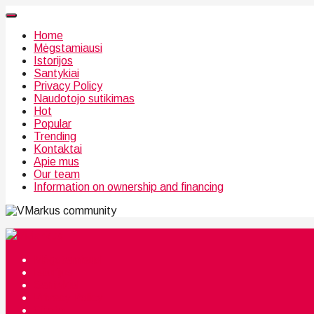
Home
Mėgstamiausi
Istorijos
Santykiai
Privacy Policy
Naudotojo sutikimas
Hot
Popular
Trending
Kontaktai
Apie mus
Our team
Information on ownership and financing
community
Mėgstamiausi
Istorijos
Santykiai
Privacy Policy
Citata