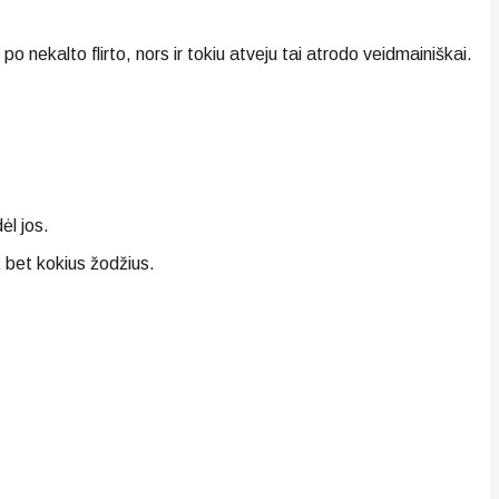
nekalto flirto, nors ir tokiu atveju tai atrodo veidmainiškai.
ėl jos.
ž bet kokius žodžius.