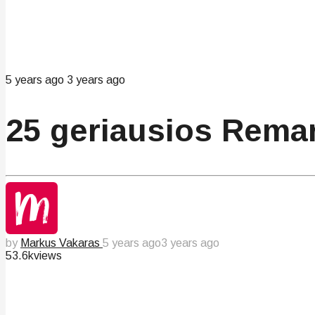
5 years ago
3 years ago
25 geriausios Remar
by
Markus Vakaras
5 years ago
3 years ago
53.6k
views