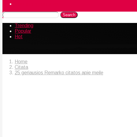
Naudingos gudrybės
Search
Trending
Popular
Hot
Home
Citata
25 geriausios Remarko citatos apie meilę