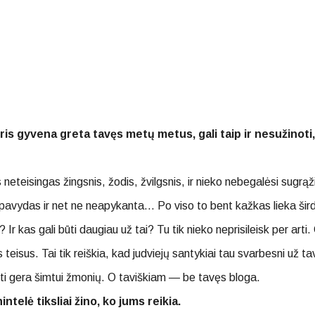
kuris gyvena greta tavęs metų metus, gali taip ir nesužinot
teisingas žingsnis, žodis, žvilgsnis, ir nieko nebegalėsi sugrąži
avydas ir net ne neapykanta… Po viso to bent kažkas lieka šird
Ir kas gali būti daugiau už tai? Tu tik nieko neprisileisk per arti
teisus. Tai tik reiškia, kad judviejų santykiai tau svarbesni už t
ūti gera šimtui žmonių. O taviškiam — be tavęs bloga.
intelė tiksliai žino, ko jums reikia.