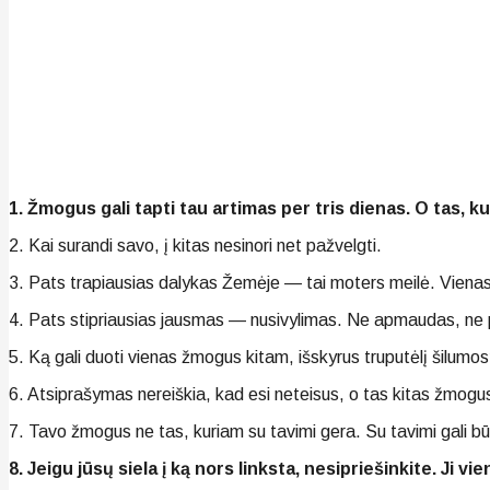
1. Žmogus gali tapti tau artimas per tris dienas. O tas, 
2. Kai surandi savo, į kitas nesinori net pažvelgti.
3. Pats trapiausias dalykas Žemėje — tai moters meilė. Vienas ne
4. Pats stipriausias jausmas — nusivylimas. Ne apmaudas, ne p
5. Ką gali duoti vienas žmogus kitam, išskyrus truputėlį šilumos? 
6. Atsiprašymas nereiškia, kad esi neteisus, o tas kitas žmogus 
7. Tavo žmogus ne tas, kuriam su tavimi gera. Su tavimi gali b
8. Jeigu jūsų siela į ką nors linksta, nesipriešinkite. Ji vien