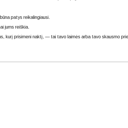
būna patys reikalingiausi.
i jums reiškia.
us, kurį prisimeni naktį, — tai tavo laimės arba tavo skausmo pri