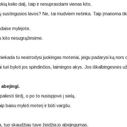
kią kelio dalį, taip ir nesuprasdami vienas kito.
sustingusios lavos? Ne, tai mudviem netinka. Taip įmanoma tik po 
adaise mylėjote.
s kito nesugrąžinsime.
niekada tu neatrodysi juokingas moteriai, jeigu padarysi ką nors d
ai turi byloti jos spindinčios, laimingos akys. Jos iškalbingesnės u
abejingi.
iesti širdį, o po to nusispjovė į sielą.
aip baisu mylėti moterį ir būti vargšu.
a, tuo skaudžiau tave žeidžia jo abejingumas.