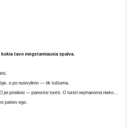
i, kokia tavo mėgstamiausia spalva.
nti.
yje, o po nusivylimo — tik tuštuma.
. O jei prisileisi — panorėsi turėti. O turėti neįmanoma nieko…
avo paties ego.