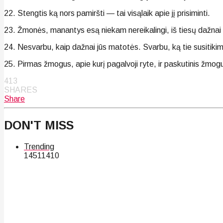
22. Stengtis ką nors pamiršti — tai visąlaik apie jį prisiminti.
23. Žmonės, manantys esą niekam nereikalingi, iš tiesų dažnai 
24. Nesvarbu, kaip dažnai jūs matotės. Svarbu, ką tie susitikima
25. Pirmas žmogus, apie kurį pagalvoji ryte, ir paskutinis žmog
413
SHARES
Share
DON'T MISS
Trending
145
114
10