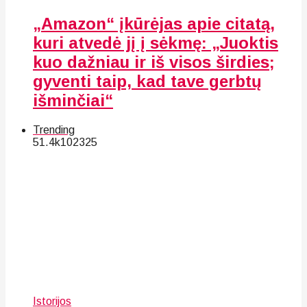
„Amazon“ įkūrėjas apie citatą,
kuri atvedė jį į sėkmę: „Juoktis
kuo dažniau ir iš visos širdies;
gyventi taip, kad tave gerbtų
išminčiai“
Trending
51.4k
102
325
Istorijos