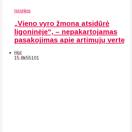
Istorijos
„Vieno vyro žmona atsidūrė
ligoninėje“, – nepakartojamas
pasakojimas apie artimųjų vertę
Hot
15.8k
55
101