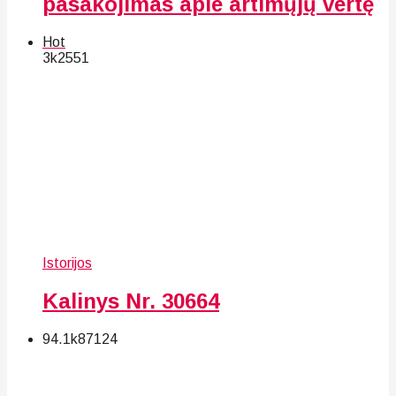
pasakojimas apie artimųjų vertę
Hot
3k
25
51
Istorijos
Kalinys Nr. 30664
94.1k
87
124