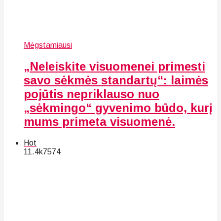
Mėgstamiausi
„Neleiskite visuomenei primesti
savo sėkmės standartų“: laimės
pojūtis nepriklauso nuo
„sėkmingo“ gyvenimo būdo, kurį
mums primeta visuomenė.
Hot
11.4k
75
74