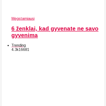
Mėgstamiausi
6 ženklai, kad gyvenate ne savo
gyvenimą
Trending
4.3k
166
81