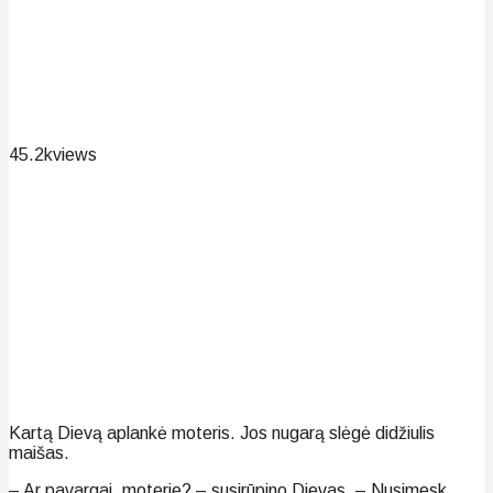
45.2k
views
Kartą Dievą aplankė moteris. Jos nugarą slėgė didžiulis
maišas.
– Ar pavargai, moterie? – susirūpino Dievas. – Nusimesk