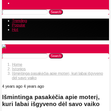
Naudingos gudrybės
Search
Trending
Popular
Hot
Search
Home
Istorijos
Išmintinga pasakėčia apie moterį, kuri labai išgyveno
dėl savo vaiko
4 years ago
4 years ago
Išmintinga pasakėčia apie moterį,
kuri labai išgyveno dėl savo vaiko