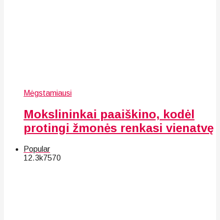
Mėgstamiausi
Mokslininkai paaiškino, kodėl
protingi žmonės renkasi vienatvę
Popular
12.3k
75
70