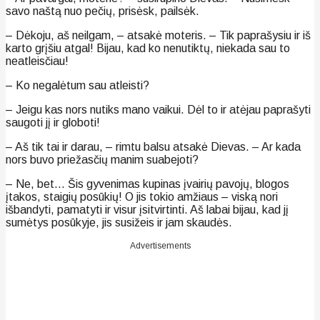
savo naštą nuo pečių, prisėsk, pailsėk.
– Dėkoju, aš neilgam, – atsakė moteris. – Tik paprašysiu ir iš
karto grįšiu atgal! Bijau, kad ko nenutiktų, niekada sau to
neatleisčiau!
– Ko negalėtum sau atleisti?
– Jeigu kas nors nutiks mano vaikui. Dėl to ir atėjau paprašyti
saugoti jį ir globoti!
– Aš tik tai ir darau, – rimtu balsu atsakė Dievas. – Ar kada
nors buvo priežasčių manim suabejoti?
– Ne, bet… Šis gyvenimas kupinas įvairių pavojų, blogos
įtakos, staigių posūkių! O jis tokio amžiaus – viską nori
išbandyti, pamatyti ir visur įsitvirtinti. Aš labai bijau, kad jį
sumėtys posūkyje, jis susižeis ir jam skaudės.
Advertisements