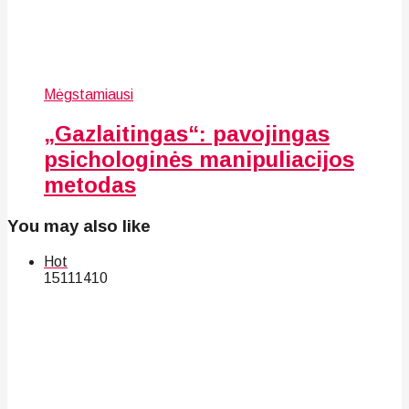
Mėgstamiausi
„Gazlaitingas“: pavojingas
psichologinės manipuliacijos
metodas
You may also like
Hot
151
114
10