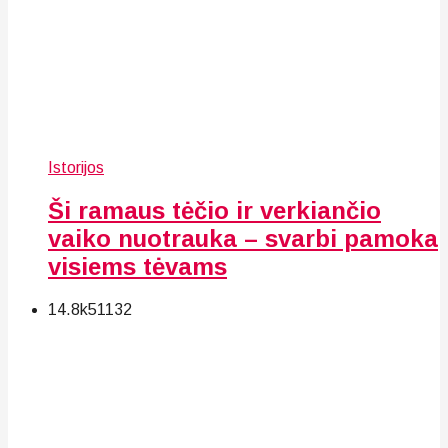
Istorijos
Ši ramaus tėčio ir verkiančio
vaiko nuotrauka – svarbi pamoka
visiems tėvams
14.8k
51
132