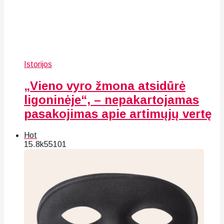
Istorijos
„Vieno vyro žmona atsidūrė
ligoninėje“, – nepakartojamas
pasakojimas apie artimųjų vertę
Hot
15.8k
55
101