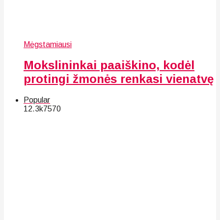
Mėgstamiausi
Mokslininkai paaiškino, kodėl
protingi žmonės renkasi vienatvę
Popular
12.3k
75
70