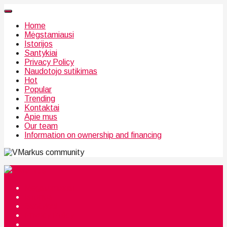
Home
Mėgstamiausi
Istorijos
Santykiai
Privacy Policy
Naudotojo sutikimas
Hot
Popular
Trending
Kontaktai
Apie mus
Our team
Information on ownership and financing
community
Mėgstamiausi
Istorijos
Santykiai
Privacy Policy
Citata