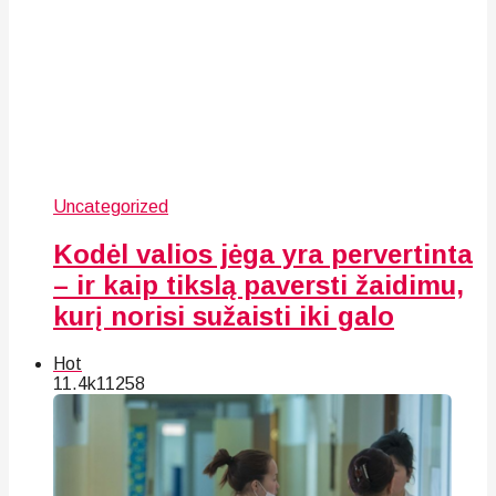
Uncategorized
Kodėl valios jėga yra pervertinta
– ir kaip tikslą paversti žaidimu,
kurį norisi sužaisti iki galo
Hot
11.4k
112
58