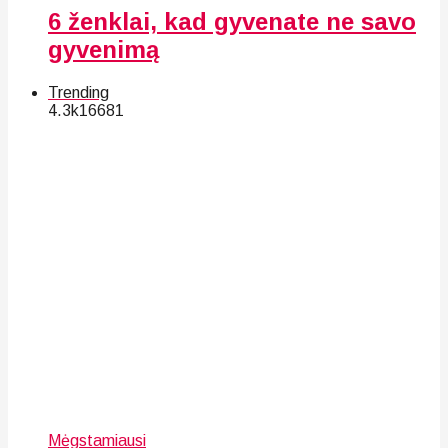
6 ženklai, kad gyvenate ne savo
gyvenimą
Trending
4.3k
166
81
Mėgstamiausi