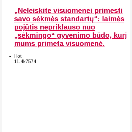
„Neleiskite visuomenei primesti
savo sėkmės standartų“: laimės
pojūtis nepriklauso nuo
„sėkmingo“ gyvenimo būdo, kurį
mums primeta visuomenė.
Hot
11.4k
75
74