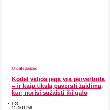
Uncategorized
Kodėl valios jėga yra pervertinta
– ir kaip tikslą paversti žaidimu,
kurį norisi sužaisti iki galo
Hot
11.4k
112
58