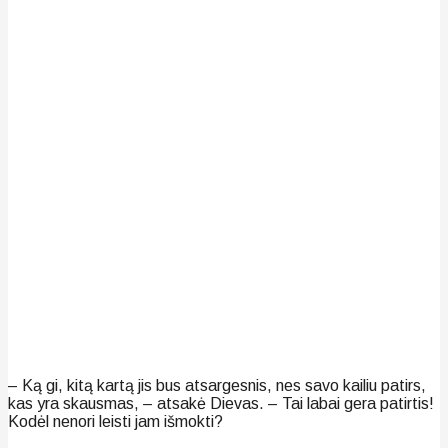
– Ką gi, kitą kartą jis bus atsargesnis, nes savo kailiu patirs,
kas yra skausmas, – atsakė Dievas. – Tai labai gera patirtis!
Kodėl nenori leisti jam išmokti?