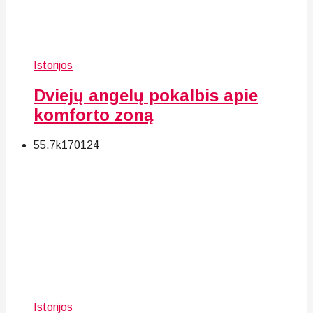
Istorijos
Dviejų angelų pokalbis apie
komforto zoną
55.7k
170
124
Istorijos