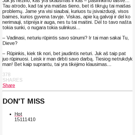
Juk jis nežino, kas yra skausmas ir kas – pasirinkimo laisvė…
Tau atrodo, kad tai yra maišas šieno, bet iš tikrųjų tai maišas
problemų. Jame yra visi siaubai, kuriuos tu įsivaizduoji, visos
baimės, kurios gyvena tavyje. Viskas, apie ką galvoji ir dėl ko
nerimauji, stiprėja ir auga, nes tu tai maitini. Dėl to tavo našta
tokia sunki, o nugara tokia sulinkusi…
– Vadinasi, neturiu rūpintis savo sūnumi? Ir tai man sakai Tu,
Dieve?
– Rūpinkis, kiek tik nori, bet jaudintis neturi. Juk aš taip pat
juo rūpinuosi. Leisk ir man dirbti savo darbą. Tiesiog netrukdyk
man! Bet kaip suprantu, tai yra tikėjimo klausimas…
378
SHARES
Share
DON'T MISS
Hot
151
114
10