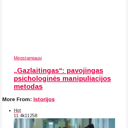
Mėgstamiausi
„Gazlaitingas“: pavojingas
psichologinės manipuliacijos
metodas
More From:
Istorijos
Hot
11.4k
112
58