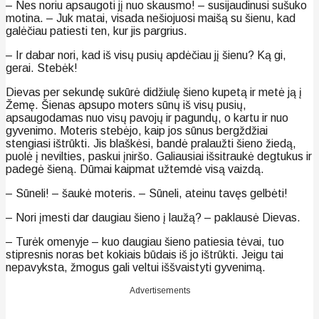
– Nes noriu apsaugoti jį nuo skausmo! – susijaudinusi sušuko
motina. – Juk matai, visada nešiojuosi maišą su šienu, kad
galėčiau patiesti ten, kur jis pargrius.
– Ir dabar nori, kad iš visų pusių apdėčiau jį šienu? Ką gi,
gerai. Stebėk!
Dievas per sekundę sukūrė didžiulę šieno kupetą ir metė ją į
Žemę. Šienas apsupo moters sūnų iš visų pusių,
apsaugodamas nuo visų pavojų ir pagundų, o kartu ir nuo
gyvenimo. Moteris stebėjo, kaip jos sūnus bergždžiai
stengiasi ištrūkti. Jis blaškėsi, bandė pralaužti šieno žiedą,
puolė į nevilties, paskui įniršo. Galiausiai išsitraukė degtukus ir
padegė šieną. Dūmai kaipmat užtemdė visą vaizdą.
– Sūneli! – šaukė moteris. – Sūneli, ateinu tavęs gelbėti!
– Nori įmesti dar daugiau šieno į laužą? – paklausė Dievas.
– Turėk omenyje – kuo daugiau šieno patiesia tėvai, tuo
stipresnis noras bet kokiais būdais iš jo ištrūkti. Jeigu tai
nepavyksta, žmogus gali veltui iššvaistyti gyvenimą.
Advertisements