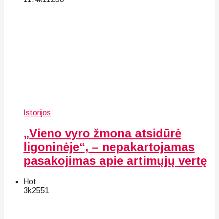
Istorijos
„Vieno vyro žmona atsidūrė
ligoninėje“, – nepakartojamas
pasakojimas apie artimųjų vertę
Hot
3k
25
51