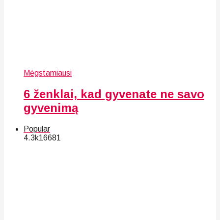
Mėgstamiausi
6 ženklai, kad gyvenate ne savo
gyvenimą
Popular
4.3k
166
81