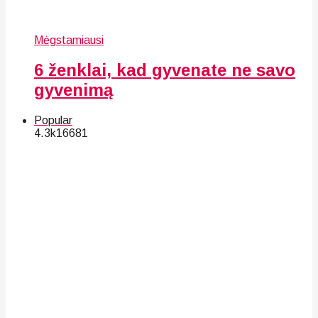
Mėgstamiausi
6 ženklai, kad gyvenate ne savo
gyvenimą
Popular
4.3k
166
81