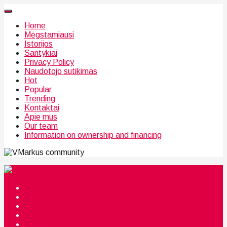
Home
Mėgstamiausi
Istorijos
Santykiai
Privacy Policy
Naudotojo sutikimas
Hot
Popular
Trending
Kontaktai
Apie mus
Our team
Information on ownership and financing
community
Mėgstamiausi
Istorijos
Santykiai
Privacy Policy
Citata