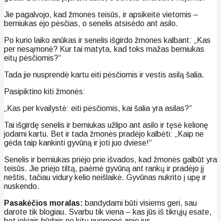
Jie pagalvojo, kad žmonės teisūs, ir apsikeitė vietomis –
berniukas ėjo pėsčias, o senelis atsisėdo ant asilo.
Po kurio laiko anūkas ir senelis išgirdo žmones kalbant: „Kas
per nesąmonė? Kur tai matyta, kad toks mažas berniukas
eitų pėsčiomis?“
Tada jie nusprendė kartu eiti pėsčiomis ir vestis asilą šalia.
Pasipiktino kiti žmonės:
„Kas per kvailystė: eiti pėsčiomis, kai šalia yra asilas?“
Tai išgirdę senelis ir berniukas užlipo ant asilo ir tęsė kelionę
jodami kartu. Bet ir tada žmonės pradėjo kalbėti: „Kaip ne
gėda taip kankinti gyvūną ir joti juo dviese!“
Senelis ir berniukas priėjo prie išvados, kad žmonės galbūt yra
teisūs. Jie priėjo tiltą, paėmė gyvūną ant rankų ir pradėjo jį
neštis, tačiau vidury kelio neišlaikė. Gyvūnas nukrito į upę ir
nuskendo.
Pasakėčios moralas:
bandydami būti visiems geri, sau
darote tik blogiau. Svarbu tik viena – kas jūs iš tikrųjų esate,
bet jokiais būdais ne kitų nuomonė apie jus.