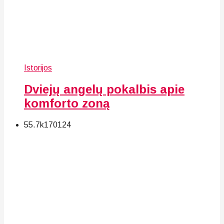
Istorijos
Dviejų angelų pokalbis apie
komforto zoną
55.7k
170
124