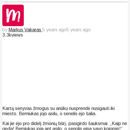
by
Markus Vakaras
5 years ago
5 years ago
3.3k
views
Kartą senyvas žmogus su anūku nusprendė nusigauti iki
miesto. Berniukas jojo asilu, o senelis ėjo šalia.
Kai jie ėjo pro didelį žmonių būrį, pasigirdo šauksmai: „Kaip ne
gėda! Berniukas joja ant asilo, o senolis eina savo kojomis!”