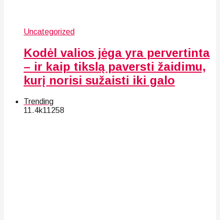
Uncategorized
Kodėl valios jėga yra pervertinta
– ir kaip tikslą paversti žaidimu,
kurį norisi sužaisti iki galo
Trending
11.4k
112
58