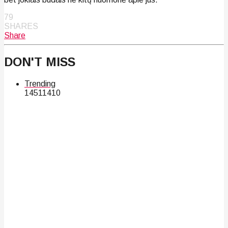
79
SHARES
Share
DON'T MISS
Trending
145
114
10