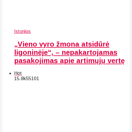
Istorijos
„Vieno vyro žmona atsidūrė
ligoninėje“, – nepakartojamas
pasakojimas apie artimųjų vertę
Hot
15.8k
55
101