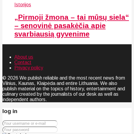
Istorijos
„Pirmoji žmona – tai mūsų siela“
– senovinė pasakėčia apie
svarbiausią gyvenime
About us
Contact
Privacy policy
© 2026 We publish reliable and the most recent news from
Vilnius, Kaunas, Klaipėda and entire Lithuania. We also
publish material on the topics of history, entertainment and
culinary created by the journalists of our desk as well as
independent authors.
log in