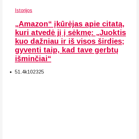
Istorijos
„Amazon“ įkūrėjas apie citatą,
kuri atvedė jį į sėkmę: „Juoktis
kuo dažniau ir iš visos širdies;
gyventi taip, kad tave gerbtų
išminčiai“
51.4k
102
325