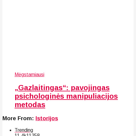
Mėgstamiausi
„Gazlaitingas“: pavojingas
psichologinės manipuliacijos
metodas
More From:
Istorijos
Trending
11.4k
112
58