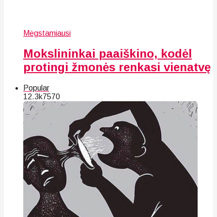
Mėgstamiausi
Mokslininkai paaiškino, kodėl
protingi žmonės renkasi vienatvę
Popular
12.3k
75
70