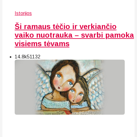
Istorijos
Ši ramaus tėčio ir verkiančio
vaiko nuotrauka – svarbi pamoka
visiems tėvams
14.8k
51
132