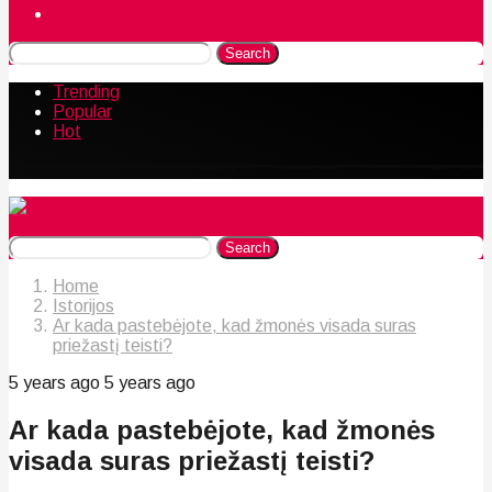
Naudingos gudrybės
Search
Trending
Popular
Hot
Search
Home
Istorijos
Ar kada pastebėjote, kad žmonės visada suras
priežastį teisti?
5 years ago
5 years ago
Ar kada pastebėjote, kad žmonės
visada suras priežastį teisti?