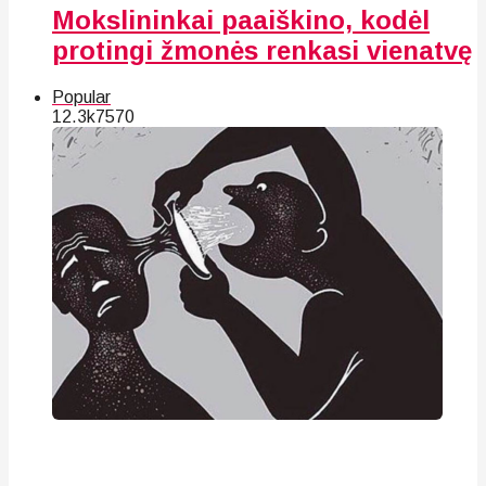
Mokslininkai paaiškino, kodėl
protingi žmonės renkasi vienatvę
Popular
12.3k
75
70