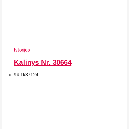
Istorijos
Kalinys Nr. 30664
94.1k
87
124