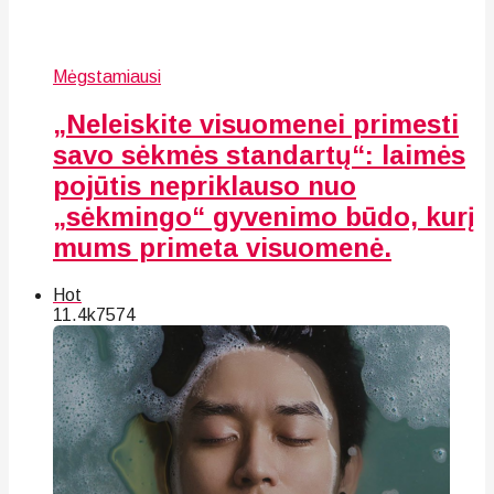
Mėgstamiausi
„Neleiskite visuomenei primesti
savo sėkmės standartų“: laimės
pojūtis nepriklauso nuo
„sėkmingo“ gyvenimo būdo, kurį
mums primeta visuomenė.
Hot
11.4k
75
74