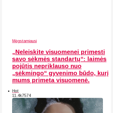
Mėgstamiausi
„Neleiskite visuomenei primesti
savo sėkmės standartų“: laimės
pojūtis nepriklauso nuo
„sėkmingo“ gyvenimo būdo, kurį
mums primeta visuomenė.
Hot
11.4k
75
74