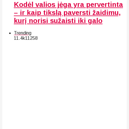
Kodėl valios jėga yra pervertinta
– ir kaip tikslą paversti žaidimu,
kurį norisi sužaisti iki galo
Trending
11.4k
112
58