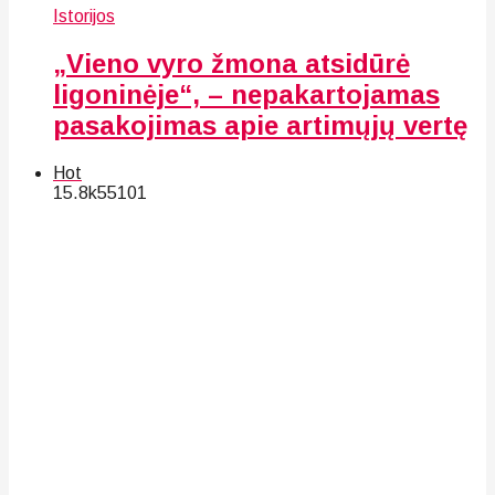
Istorijos
„Vieno vyro žmona atsidūrė
ligoninėje“, – nepakartojamas
pasakojimas apie artimųjų vertę
Hot
15.8k
55
101