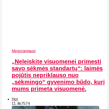
Mėgstamiausi
„Neleiskite visuomenei primesti
savo sėkmės standartų“: laimės
pojūtis nepriklauso nuo
„sėkmingo“ gyvenimo būdo, kurį
mums primeta visuomenė.
Hot
11.4k
75
74