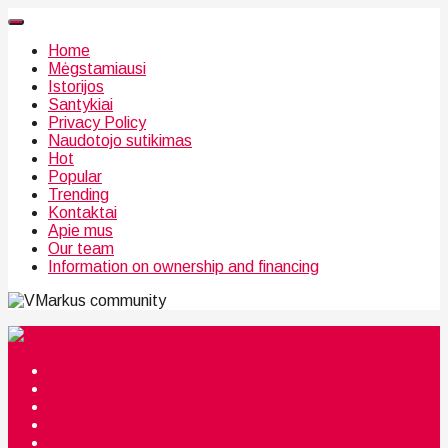
Home
Mėgstamiausi
Istorijos
Santykiai
Privacy Policy
Naudotojo sutikimas
Hot
Popular
Trending
Kontaktai
Apie mus
Our team
Information on ownership and financing
community
Mėgstamiausi
Istorijos
Santykiai
Privacy Policy
Citata