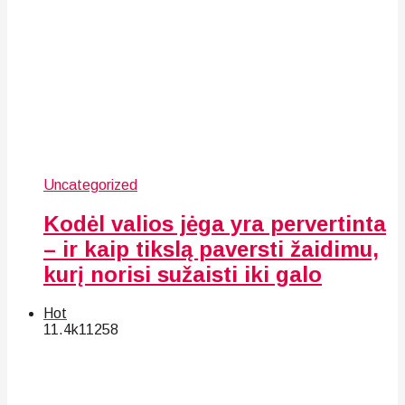
Uncategorized
Kodėl valios jėga yra pervertinta
– ir kaip tikslą paversti žaidimu,
kurį norisi sužaisti iki galo
Hot
11.4k
112
58