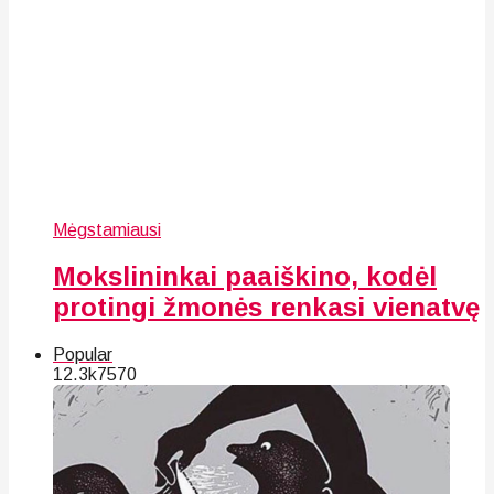
Mėgstamiausi
Mokslininkai paaiškino, kodėl
protingi žmonės renkasi vienatvę
Popular
12.3k
75
70