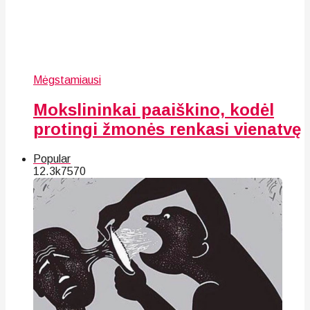
Mėgstamiausi
Mokslininkai paaiškino, kodėl
protingi žmonės renkasi vienatvę
Popular
12.3k
75
70