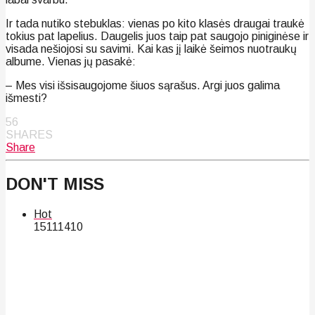
Ir tada nutiko stebuklas: vienas po kito klasės draugai traukė
tokius pat lapelius. Daugelis juos taip pat saugojo piniginėse ir
visada nešiojosi su savimi. Kai kas jį laikė šeimos nuotraukų
albume. Vienas jų pasakė:
– Mes visi išsisaugojome šiuos sąrašus. Argi juos galima
išmesti?
56
SHARES
Share
DON'T MISS
Hot
151
114
10