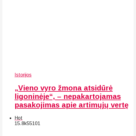
Istorijos
„Vieno vyro žmona atsidūrė
ligoninėje“, – nepakartojamas
pasakojimas apie artimųjų vertę
Hot
15.8k
55
101