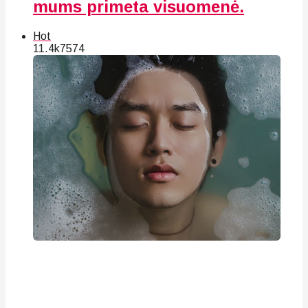
mums primeta visuomenė.
Hot
11.4k
75
74