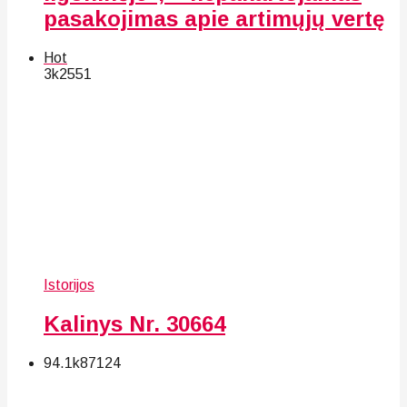
pasakojimas apie artimųjų vertę
Hot
3k
25
51
Istorijos
Kalinys Nr. 30664
94.1k
87
124