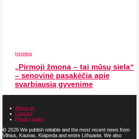
Istorijos
„Pirmoji žmona – tai mūsų siela“
– senovinė pasakėčia apie
svarbiausią gyvenime
About us
Contact
Privacy policy
© 2026 We publish reliable and the most recent news from
Vilnius, Kaunas, Klaipėda and entire Lithuania. We also