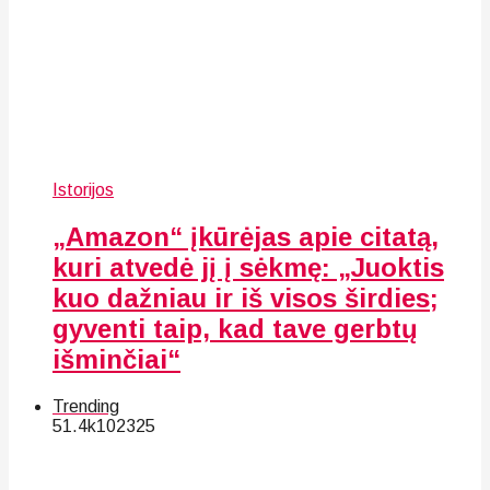
Istorijos
„Amazon“ įkūrėjas apie citatą,
kuri atvedė jį į sėkmę: „Juoktis
kuo dažniau ir iš visos širdies;
gyventi taip, kad tave gerbtų
išminčiai“
Trending
51.4k
102
325