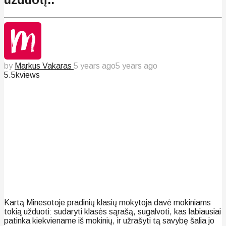
by
Markus Vakaras
5 years ago
5 years ago
5.5k
views
Kartą Minesotoje pradinių klasių mokytoja davė mokiniams
tokią užduoti: sudaryti klasės sąrašą, sugalvoti, kas labiausiai
patinka kiekviename iš mokinių, ir užrašyti tą savybę šalia jo