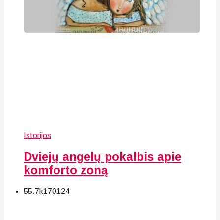
Istorijos
Dviejų angelų pokalbis apie
komforto zoną
55.7k
170
124