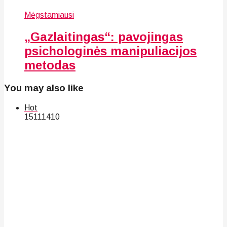
Mėgstamiausi
„Gazlaitingas“: pavojingas
psichologinės manipuliacijos
metodas
You may also like
Hot
151
114
10