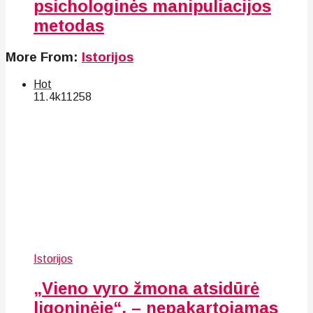
psichologinės manipuliacijos
metodas
More From:
Istorijos
Hot
11.4k
112
58
Istorijos
„Vieno vyro žmona atsidūrė
ligoninėje“, – nepakartojamas