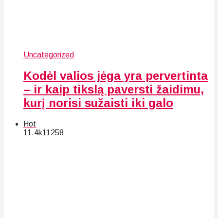
Uncategorized
Kodėl valios jėga yra pervertinta
– ir kaip tikslą paversti žaidimu,
kurį norisi sužaisti iki galo
Hot
11.4k
112
58