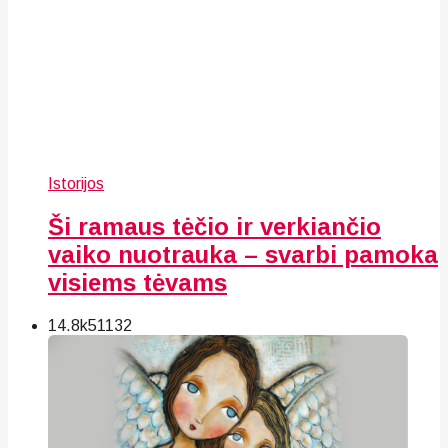
Istorijos
Ši ramaus tėčio ir verkiančio
vaiko nuotrauka – svarbi pamoka
visiems tėvams
14.8k
51
132