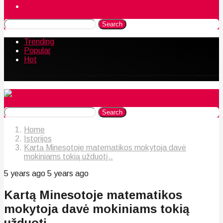
Naudingos gudrybės
Search
Trending
Popular
Hot
Search
Home
Istorijos
Kartą Minesotoje matematikos mokytoja davė
mokiniams tokią užduotį..
5 years ago
5 years ago
Kartą Minesotoje matematikos
mokytoja davė mokiniams tokią
užduotį..