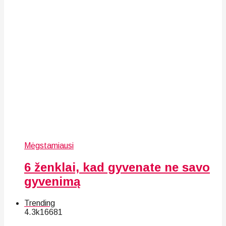
Mėgstamiausi
6 ženklai, kad gyvenate ne savo
gyvenimą
Trending
4.3k
166
81