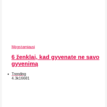
Mėgstamiausi
6 ženklai, kad gyvenate ne savo
gyvenimą
Trending
4.3k
166
81