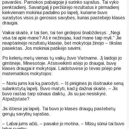
pavardės. Pamokos pabaigoje ji surinko sąrašus. Tai vyko
penktadienį. Savaitgalį ji peržiūrėjo rezultatus ir pirmadienį
kiekvienam mokiniui padalino po lapelį, kuriame buvo
surašytos visos jo gerosios savybės, kurias pastebėjo klasės
draugai.
Vaikai skaitė, ir tai šen, tai ten girdėjosi šnabždesys: „Negi
visa tai apie mane? Aš ir nežinojau, kad mane taip myli.“ Jie
neaptarinėjo rezultatų klasėje, bet mokytoja žinojo – tikslas
pasiektas. Jos mokiniai patikėjo savimi.
Po kelerių metų vienas tų vaikų žuvo Vietname. Jį laidojo jo
gimtinėje, Minesotoje. Atsisveikinti atėjo jo draugai, buvę
klasės draugai ir mokytojai. Laidotuvėse jo tėvas priėjo prie
matematikos mokytojos:
– Noriu jums kai ką parodyti. – Iš piniginės jis išsitraukė seną
sulankstytą lapelį. Buvo matyti, kad jį dažnai skaitė. – Jis
buvo rastas tarp sūnaus daiktų. Jis su juo nesiskyrė.
Atpažįstate?
Jis ištiesė jai lapelį. Tai buvo jo klasės draugų pastebėtų
gerųjų savybių sąrašas.
– Labai jums ačiū, – pasakė jo motina. – Mūsų sūnui tai buvo
labai svarbu.