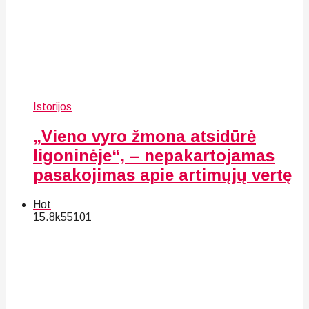
Istorijos
„Vieno vyro žmona atsidūrė
ligoninėje“, – nepakartojamas
pasakojimas apie artimųjų vertę
Hot
15.8k
55
101